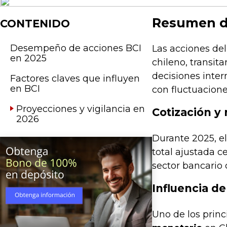
Resumen de
CONTENIDO
Desempeño de acciones BCI
Las acciones de
en 2025
chileno, transi
decisiones inter
Factores claves que influyen
en BCI
con fluctuacion
Proyecciones y vigilancia en
Cotización y
2026
Durante 2025, el
total ajustada c
sector bancario 
Influencia de
Uno de los princ