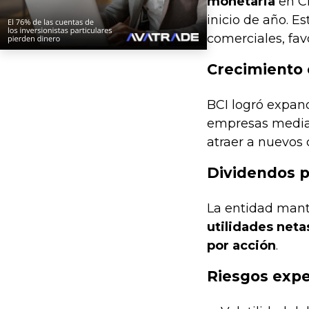
monetaria
en Ch
inicio de año. 
comerciales, fav
Crecimiento 
BCI logró expand
empresas median
atraer a nuevos 
Dividendos pa
La entidad mantu
utilidades neta
por acción
.
Riesgos exp