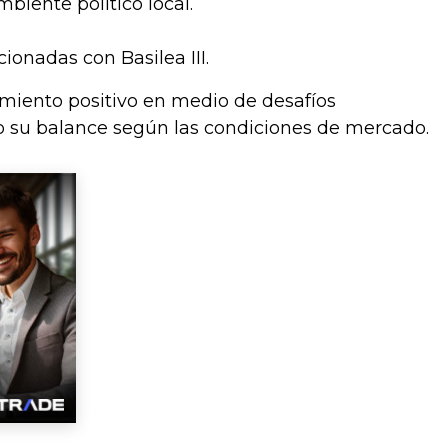
biente político local.
onadas con Basilea III.
imiento positivo en medio de desafíos
do su balance según las condiciones de mercado.