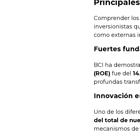
Principale
Comprender los f
inversionistas q
como externas i
Fuertes fund
BCI ha demostra
(ROE)
fue del
14
profundas trans
Innovación e
Uno de los difer
del total de nu
mecanismos de 