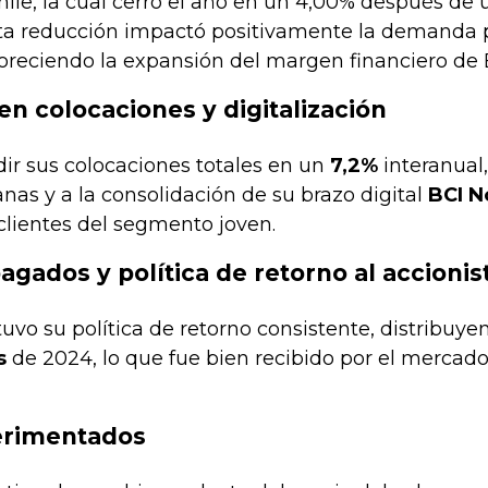
ile, la cual cerró el año en un 4,00% después de 
Esta reducción impactó positivamente la demanda p
oreciendo la expansión del margen financiero de 
en colocaciones y digitalización
ir sus colocaciones totales en un
7,2%
interanual
as y a la consolidación de su brazo digital
BCI N
clientes del segmento joven.
gados y política de retorno al accionis
vo su política de retorno consistente, distribuy
s
de 2024, lo que fue bien recibido por el mercado
erimentados