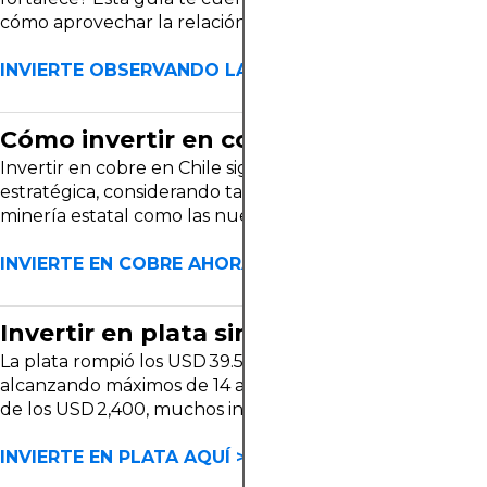
en
cómo aprovechar la relación entre commodities y
realidad,
divisas. Ya sea que estés metido en el mundo del
los
trading, tengas tus lucas en fondos mutuos, o solo te
INVIERTE OBSERVANDO LA CORRELACIÓN >
CFDs
preguntes por qué sube el dólar, esto es para ti.
no
son
Cómo invertir en cobre en Chile
ni
Invertir en cobre en Chile sigue siendo una jugada
buenos
estratégica, considerando tanto la fortaleza de la
ni
minería estatal como las nuevas leyes que agilizan
malos:
proyectos y mejoran la rentabilidad local.
son
INVIERTE EN COBRE AHORA >
herramientas.
Y
como
Invertir en plata sin complicaciones
cualquier
La plata rompió los USD 39.50 por onza en julio de 2025,
herramienta,
alcanzando máximos de 14 años. Con el oro por encima
su
de los USD 2,400, muchos inversionistas buscan una
efectividad
alternativa más accesible. La plata se posiciona como
o
una opción estratégica: es refugio de valor, tiene
INVIERTE EN PLATA AQUÍ >
peligrosidad
demanda industrial creciente y puede negociarse
depende