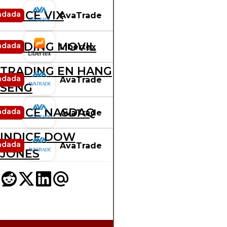
INDICE VIX
ndada
AvaTrade
RANKING
TRADING MOVIL
ndada
Libertex
RANKING
TRADING EN HANG
ndada
AvaTrade
RANKING
SENG
INDICE NASDAQ
ndada
AvaTrade
RANKING
INDICE DOW
ndada
AvaTrade
RANKING
JONES