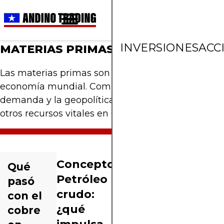
INVERSIONES
ACC
MATERIAS PRIMAS
Las materias primas son un sector clave de la
economía mundial. Comprende cómo la oferta, la
demanda y la geopolítica influyen en el cobre y
otros recursos vitales en Chile.
Conceptos
Qué
Petróleo
pasó
crudo:
con el
¿qué
cobre