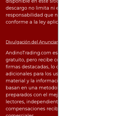
disponible en este sitio. No obstante, este
descargo no limita ni excluye ninguna
responsabilidad que no pueda ser excluida
conforme a la ley aplicable.
Divulgación del Anunciante:
AndinoTrading.com es un sitio de uso
gratuito, pero recibe comisiones de algunas
firmas destacadas, lo que no genera costos
adicionales para los usuarios. Todo el
material y la información publicados se
basan en una metodología imparcial y están
preparados con el mejor interés de los
lectores, independiente de las
compensaciones recibidas de socios
comerciales.