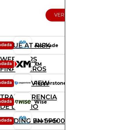
qué
tanta
VER MÁS
gente
los
usa
mal.
Aquí
VALUE AT RISK
ndada
AvaTrade
RANKING
no
hay
WEBINARS
humo,
ndada
XM
RANKING
promesas
FINANCIEROS
falsas
ni
TRADINGVIEW
ndada
Pepperstone
RANKING
teorías
conspirativas:
TRANSFERENCIA
solo
ndada
Wise
RANKING
DE DINERO
análisis
y
experiencia
TRADING EN SP500
ndada
AvaTrade
RANKING
personal.