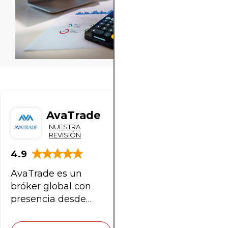
ecosistema
obligatorio para
centrales (1.080
del
industrial,
clave
selección
financiero.
cerca del 20%
t en nueve
mercado
dando
para
Negocia
de
¿Un
del petróleo
meses, +28 % vs.
forma
el
mercado,
INVERTI
oro
atajo
que se
2022), tasas
a
trading
el
para
AHORA
con
comercializa por
reales negativas
su
de
tamaño
invertir
vía marítima en
>>
valor
(‑0,8 % a 10
dinámica
oro.
de
con
el mundo.
>
eterno
años) y
de
Aprende
las
capital
Además, es
desdolarización
>
mercado
a
operaciones
alto?
importante
(el oro ya es 18 %
y
seguir
y
¿Un
mencionar que
de reservas
perspectiva
tendencias,
la
casino?
Irán es uno de
AvaTrade
eToro
emergentes; era
a
gestionar
ejecución
Los
los principales
11 % en 2018).
NUESTRA
NUESTRA
largo
riesgos
en
CFDs
proveedores de
REVISIÓN
REVISIÓN
Este informe
plazo.
y
nuestra
son
China; es decir,
ordena la
4.9
4.9
adaptar
guía
acusados
una disrupción
coyuntura
tu
completa
de
podría generar
dentro de una
AvaTrade es un
eToro es cada vez
estrategia
de
fomentar
una gran
trayectoria de
bróker global con
más popular entre
a
pasos
la
tensión entre las
largo plazo,
presencia desde
los inversores
los
para
especulación
2 potencias más
detalla los
2006 y regulado en
chilenos que
cambios
operar.
salvaje,
poderosas.En
motores
del
múltiples
desean diversificar
"hacer
resumen,
estructurales y