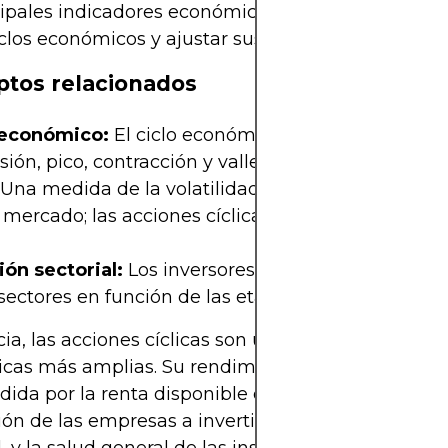
cipales indicadores económicos para evaluar la ev
iclos económicos y ajustar sus carteras en consecu
tos relacionados
 económico:
El ciclo económico general incluye e
ión, pico, contracción y valle.
Una medida de la volatilidad de una acción en re
 mercado; las acciones cíclicas suelen tener una 
ión sectorial:
Los inversores cambian las asignac
sectores en función de las etapas económicas esp
ia, las acciones cíclicas son un reflejo de las tend
cas más amplias. Su rendimiento está determina
ida por la renta disponible de los consumidores, 
ión de las empresas a invertir en infraestructura y