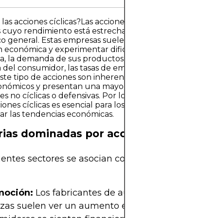
las acciones cíclicas?Las acciones cíclicas son acciones d
 cuyo rendimiento está estrechamente vinculado al en
o general. Estas empresas suelen prosperar durante pe
 económica y experimentar dificultades durante las rec
a, la demanda de sus productos y servicios fluctúa según
 del consumidor, las tasas de empleo y la salud económi
ste tipo de acciones son inherentemente sensibles a los 
nómicos y presentan una mayor volatilidad en compara
nes no cíclicas o defensivas. Por lo tanto, comprender la 
ciones cíclicas es esencial para los inversores que desean
r las tendencias económicas.
rias dominadas por acciones cíclicas
uientes sectores se asocian comúnmente con acci
moción:
Los fabricantes de automóviles y los pro
ezas suelen ver un aumento en las ventas cuando 