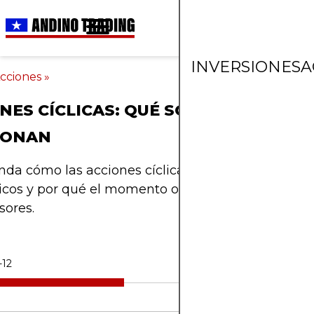
INVERSIONES
A
cciones
»
NES CÍCLICAS: QUÉ SON Y CÓMO
IONAN
a cómo las acciones cíclicas siguen los ciclos
cos y por qué el momento oportuno es important
sores.
-12