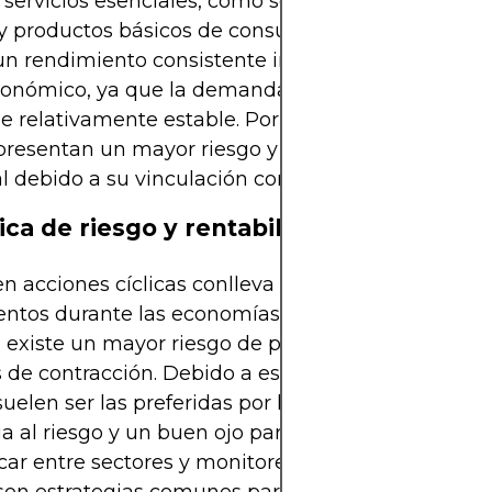
 servicios esenciales, como servicios públicos, ate
y productos básicos de consumo. Estas empresas
 un rendimiento consistente independientemente 
conómico, ya que la demanda de sus productos se
 relativamente estable. Por el contrario, las acci
 presentan un mayor riesgo y una mayor rentabili
l debido a su vinculación con los cambios económ
ca de riesgo y rentabilidad
 en acciones cíclicas conlleva el potencial de obten
entos durante las economías en auge. Sin embarg
existe un mayor riesgo de pérdida de capital dur
 de contracción. Debido a esta dinámica, las acci
 suelen ser las preferidas por los inversores con m
ia al riesgo y un buen ojo para el timing del merc
icar entre sectores y monitorear de cerca los indic