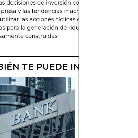
las decisiones de inversión con los datos microec
presa y las tendencias macroeconómicas, los inv
tilizar las acciones cíclicas como herramientas
s para la generación de riqueza en carteras
samente construidas.
IÉN TE PUEDE INTERESAR
¿QUÉ SON LAS
ACCIONES DE
GRAN
CAPITALIZACIÓ
Comprenda cómo la
acciones de gran
capitalización difier