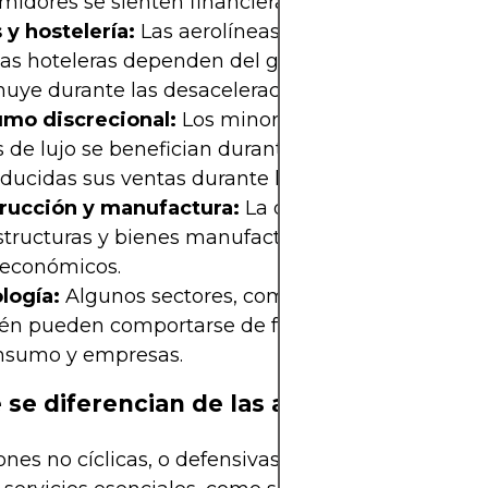
midores se sienten financieramente seguros.
 y hostelería:
Las aerolíneas, las líneas de crucero
as hoteleras dependen del gasto discrecional, qu
nuye durante las desaceleraciones económicas.
mo discrecional:
Los minoristas y los productore
 de lujo se benefician durante los auges, pero a
ducidas sus ventas durante las recesiones.
rucción y manufactura:
La demanda de nuevas
structuras y bienes manufacturados tiende a segui
 económicos.
logía:
Algunos sectores, como la electrónica de 
én pueden comportarse de forma cíclica. sobre el
nsumo y empresas.
 se diferencian de las acciones no cícli
ones no cíclicas, o defensivas, son empresas que 