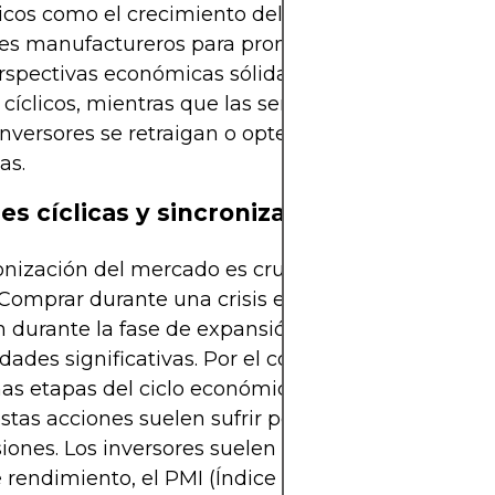
os como el crecimiento del PIB, los datos de em
ces manufactureros para pronosticar el rendimient
spectivas económicas sólidas impulsan la invers
 cíclicos, mientras que las señales de contracción
inversores se retraigan o opten por acciones más
as.
es cíclicas y sincronización del mercad
onización del mercado es crucial al operar con ac
. Comprar durante una crisis económica y mantene
n durante la fase de expansión posterior puede g
idades significativas. Por el contrario, entrar al m
mas etapas del ciclo económico conlleva un mayor 
stas acciones suelen sufrir pérdidas sustanciales
siones. Los inversores suelen utilizar herramienta
 rendimiento, el PMI (Índice de Gerentes de Comp