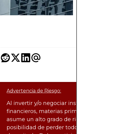
en riesgo y rendimie
y por qué son
importantes para su
estrategia de inversi
Advertencia de Riesgo:
Al invertir y/o negociar instrumentos
financieros, materias primas y otros activos,
asume un alto grado de riesgo. Existe la
posibilidad de perder todo el capital