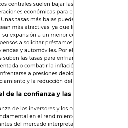
os centrales suelen bajar las tasas de interés dura
eraciones económicas para estimular el endeuda
. Unas tasas más bajas pueden hacer que las acci
 sean más atractivas, ya que las empresas pueden
r su expansión a un menor costo y los consumido
ensos a solicitar préstamos para artículos de alto 
iendas y automóviles. Por el contrario, cuando lo
s suben las tasas para enfriar una economía
entada o combatir la inflación, las industrias cícli
nfrentarse a presiones debido al aumento de los 
ciamiento y la reducción del gasto.
el de la confianza y las perspectivas
anza de los inversores y los consumidores desem
ndamental en el rendimiento de las acciones cícli
antes del mercado interpretan activamente indic