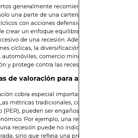
rtos generalmente recomiendan que las acciones 
olo una parte de una cartera diversificada. Comb
cíclicos con acciones defensivas e instrumentos d
de crear un enfoque equilibrado que proteja contra
xcesivo de una recesión. Además, dentro de la cat
nes cíclicas, la diversificación en diferentes sector
 automóviles, comercio minorista, construcción) 
ón y protege contra las recesiones sectoriales.
as de valoración para acciones cíclicas
ación cobra especial importancia al invertir en ac
. Las métricas tradicionales, como la relación preci
o (PER), pueden ser engañosas en diferentes etap
onómico. Por ejemplo, una relación precio-benefic
 una recesión puede no indicar una empresa
orada, sino que refleja una presión sobre las ganan