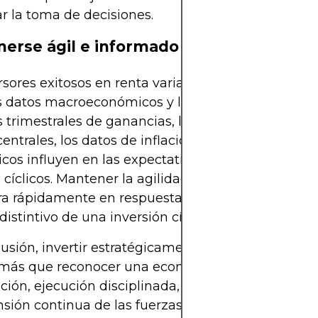
r la toma de decisiones.
erse ágil e informado
rsores exitosos en renta variable cíclica monitore
s datos macroeconómicos y la confianza del merc
 trimestrales de ganancias, los comunicados de l
entrales, los datos de inflación y los acontecimie
icos influyen en las expectativas de demanda de 
s cíclicos. Mantener la agilidad (ser capaz de repos
ra rápidamente en respuesta a las señales cambia
distintivo de una inversión cíclica eficaz.
usión, invertir estratégicamente en acciones cícli
 más que reconocer una economía en auge. Requi
ación, ejecución disciplinada, gestión de riesgos y
ión continua de las fuerzas económicas globales