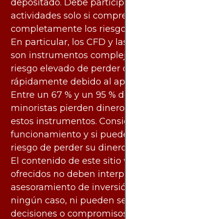
depositado. Debe participar en estas
actividades solo si comprende
completamente los riesgos asociados.
En particular, los CFD y las criptomonedas
son instrumentos complejos y conllevan un
riesgo elevado de perder dinero
rápidamente debido al apalancamiento.
Entre un 67 % y un 95 % de los inversores
minoristas pierden dinero al negociar con
estos instrumentos. Considere si entiende su
funcionamiento y si puede asumir el alto
riesgo de perder su dinero.
El contenido de este sitio web y los servicios
ofrecidos no deben interpretarse como
asesoramiento de inversión ni financiero en
ningún caso, ni pueden servir de base para
decisiones o compromisos de ningún tipo.