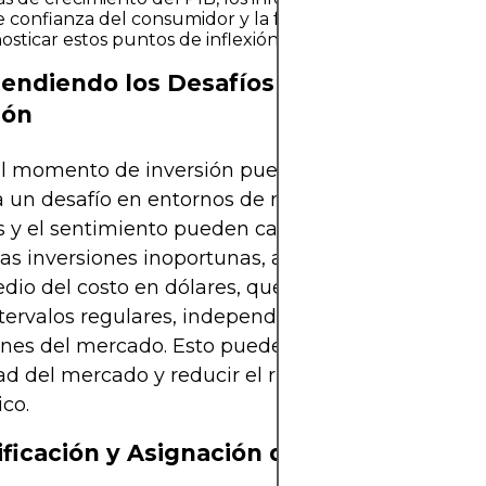
e confianza del consumidor y la forma de la curva de re
osticar estos puntos de inflexión.
endiendo los Desafíos del Momento de
ión
el momento de inversión puede parecer sencillo en
 un desafío en entornos de mercado reales, dond
s y el sentimiento pueden cambiar rápidamente. 
las inversiones inoportunas, algunos inversores 
dio del costo en dólares, que implica invertir can
intervalos regulares, independientemente de las
nes del mercado. Esto puede ayudar a suavizar la
dad del mercado y reducir el riesgo de entrar en un
co.
ificación y Asignación de Cartera