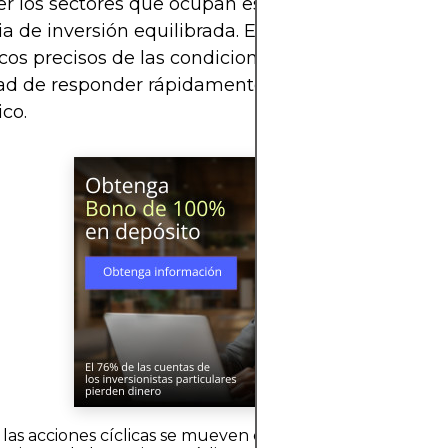
r los sectores que ocupan es crucial para elabora
ia de inversión equilibrada. El éxito a menudo d
cos precisos de las condiciones económicas y de l
d de responder rápidamente a los cambios en el 
co.
las acciones cíclicas se mueven con la economía?El