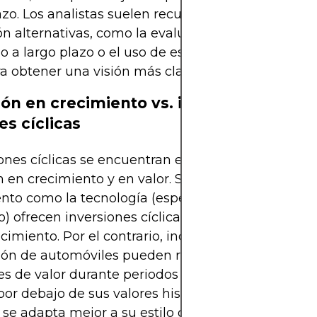
azo. Los analistas suelen recurrir a estrategias de
ón alternativas, como la evaluación de las gananc
 a largo plazo o el uso de estimaciones anticipad
a obtener una visión más clara.
ión en crecimiento vs. inversión en valo
es cíclicas
ones cíclicas se encuentran entre las estrategias 
n en crecimiento y en valor. Sectores de rápido
nto como la tecnología (especialmente la tecnolo
 ofrecen inversiones cíclicas para inversores cen
ecimiento. Por el contrario, industrias consolidada
ión de automóviles pueden resultar atractivas para
es de valor durante periodos de baja, cuando las 
por debajo de sus valores históricos. Comprender
se adapta mejor a su estilo de inversión le ayuda