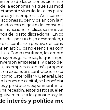
iento de las acciones cíclicas está fuertemente influe
 de la economía, ya que sus modelos de ingresos y ganan
ectamente vinculados a los patrones de gasto de los
res y las empresas. Analicemos las razones subyacentes
 acciones suben y bajan con la marea económica.Ingres
onados con el gasto del consumidorUna de las principale
ue las acciones cíclicas se mueven con la economía es su
ia del gasto discrecional. En condiciones económicas f
izadas por un bajo desempleo, un crecimiento constant
y una confianza positiva del consumidor—, las personas 
s en artículos no esenciales como vacaciones, autos nue
 lujo. Como resultado, las empresas que operan en estos
mayores ganancias, lo que impulsa el precio de sus
Inversión empresarial y gasto de capitalEn épocas de pr
, las empresas son más propensas a realizar inversiones
ya sea expansión, contratación o compra de nuevos equipo
como Caterpillar y General Electric, proveedoras de ma
l o bienes de capital, se benefician durante estos período
icios y productos experimentan una mayor demanda. Sin
na recesión, estos gastos suelen reducirse o retrasarse, 
gativamente a las ganancias y la valoración de las accione
de interés y política monetaria