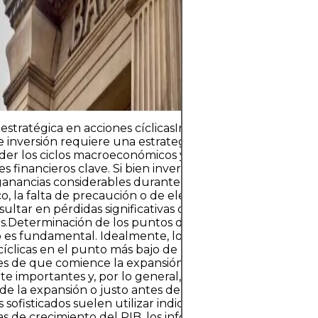
estrategia clara,
diversificación 
con capital qu
su estabilidad fi
 estratégica en acciones cíclicasIncorporar acciones cícli
e inversión requiere una estrategia bien documentada,
r los ciclos macroeconómicos y analizar con atención l
es financieros clave. Si bien invertir en estas acciones pu
anancias considerables durante períodos de crecimient
, la falta de precaución o de elegir el momento oport
ultar en pérdidas significativas durante las
s.Determinación de los puntos de entrada y salidaEl m
es fundamental. Idealmente, los inversores deberían inv
cíclicas en el punto más bajo de la desaceleración econó
es de que comience la expansión. Las estrategias de salid
e importantes y, por lo general, deben ejecutarse dura
 de la expansión o justo antes del inicio de la contracción.
s sofisticados suelen utilizar indicadores económicos com
s de crecimiento del PIB, los informes del mercado labor