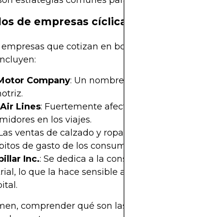
 son estrategias comunes para gestionar este riesg
os de empresas cíclicas
empresas que cotizan en bolsa con característica
incluyen:
Motor Company
: Un nombre icónico en la industr
otriz.
Air Lines
: Fuertemente afectada por la confianza 
idores en los viajes.
 Las ventas de calzado y ropa tienden a subir y ba
bitos de gasto de los consumidores.
illar Inc.
: Se dedica a la construcción y la maquin
rial, lo que la hace sensible a las tendencias de i
ital.
en, comprender qué son las acciones cíclicas y