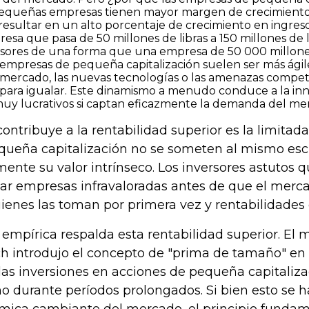
 pequeñas empresas tienen mayor margen de crecimiento.
ultar en un alto porcentaje de crecimiento en ingresos, b
esa que pasa de 50 millones de libras a 150 millones de li
versores de una forma que una empresa de 50 000 millone
s empresas de pequeña capitalización suelen ser más ági
l mercado, las nuevas tecnologías o las amenazas compe
 para igualar. Este dinamismo a menudo conduce a la inn
uy lucrativos si captan eficazmente la demanda del me
contribuye a la rentabilidad superior es la limitad
ueña capitalización no se someten al mismo escrut
mente su valor intrínseco. Los inversores astutos 
car empresas infravaloradas antes de que el merca
uienes las toman por primera vez y rentabilidade
 empírica respalda esta rentabilidad superior. E
h introdujo el concepto de "prima de tamaño" en 
 las inversiones en acciones de pequeña capitaliz
 durante períodos prolongados. Si bien esto se h