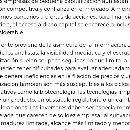
empresas de pequeña capitalización aún están c
ción competitiva y confianza en el mercado. A me
os bancarios u ofertas de acciones, para financi
iticia, el acceso a dicho capital se encarece o inc
iderable.
rente proviene de la asimetría de la información. 
e los analistas, la visibilidad mediática y el escru
zación suelen ser poco seguidas, lo que limita la 
pueden tener dificultades para evaluar adecuadam
ue genera ineficiencias en la fijación de precios 
zación también son más susceptibles a los ciclos
ativos como la biotecnología, las tecnologías limp
de un producto, un obstáculo regulatorio o un ca
valoraciones. Los inversores deben ser especialmen
erada que carecen de solidez empresarial subyac
madurez limitada, alcance más limitado y menor e