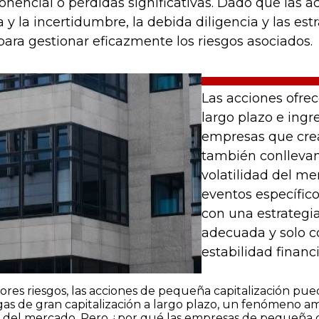
onencial o pérdidas significativas. Dado que las 
 y la incertidumbre, la debida diligencia y las est
ara gestionar eficazmente los riesgos asociados.
Las acciones ofrec
largo plazo e ingr
empresas que crean
también conllevan 
volatilidad del me
eventos específicos
con una estrategia
adecuada y solo c
estabilidad financi
ores riesgos, las acciones de pequeña capitalización pu
as de gran capitalización a largo plazo, un fenómeno a
os del mercado. Pero ¿por qué las empresas de pequeña 