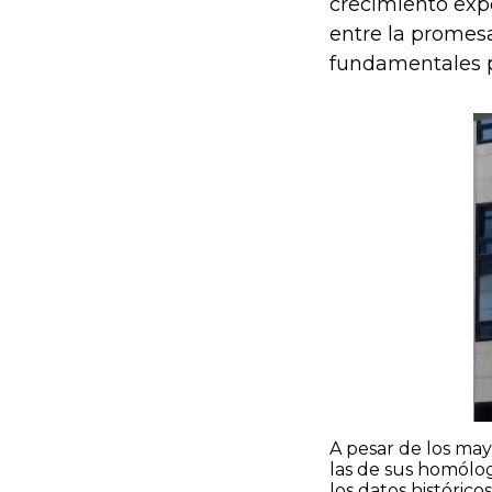
crecimiento exp
entre la promesa
fundamentales p
A pesar de los may
las de sus homólog
los datos históric