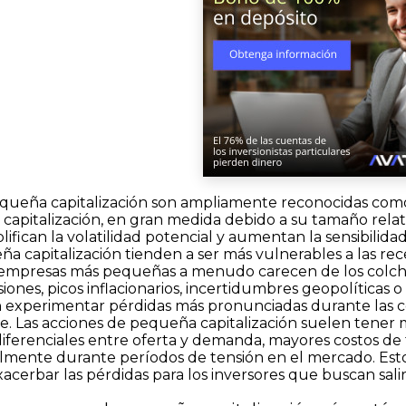
equeña capitalización son ampliamente reconocidas com
capitalización, en gran medida debido a su tamaño relativ
lifican la volatilidad potencial y aumentan la sensibilid
a capitalización tienden a ser más vulnerables a las rec
 empresas más pequeñas a menudo carecen de los colchone
siones, picos inflacionarios, incertidumbres geopolíticas
 experimentar pérdidas más pronunciadas durante las co
e. Las acciones de pequeña capitalización suelen tene
ferenciales entre oferta y demanda, mayores costos de tr
almente durante períodos de tensión en el mercado. Esto
cerbar las pérdidas para los inversores que buscan sali