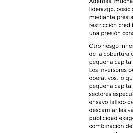
Además, muchas 
liderazgo, posi
mediante préstam
restricción cred
una presión cons
Otro riesgo inhe
de la cobertura d
pequeña capitali
Los inversores 
operativos, lo q
pequeña capitali
sectores especul
ensayo fallido 
descarrilar las 
publicidad exag
combinación de 