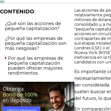
Las acciones de pe
CONTENIDO
relativamente pequ
millones de dólare
¿Qué son las acciones de
consolidado y, a m
pequeña capitalización?
"pequeña capitaliz
acciones en circu
¿Por qué las empresas de
contrapartes de m
pequeña capitalización son
sus etapas inicial
más riesgosas?
Londres (LSE) o el
Nueva York (NYSE).
ineficiencia en la 
Por qué las empresas de
candidatos con un 
pequeña capitalización
pueden ofrecer mayores
Es importante c
rendimientos
necesariamente 
ser considerada 
suelen buscar e
del futuro, lo q
En comparación c