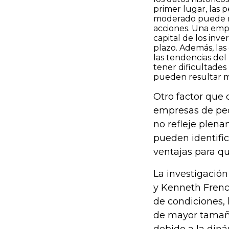
primer lugar, las
moderado puede res
acciones. Una empr
capital de los in
plazo. Además, la
las tendencias de
tener dificultades
pueden resultar m
Otro factor que 
empresas de peq
no refleje plena
pueden identifi
ventajas para q
La investigación
y Kenneth Frenc
de condiciones,
de mayor tamaño