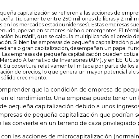
queña capitalización se refieren a las acciones de empres
eña, típicamente entre 250 millones de libras y 2 mil mil
s en los mercados estadounidenses). Estas empresas suel
enudo, operan en sectores nicho o emergentes. El términ
ación bursátil", que se calcula multiplicando el precio 
lación. Si bien las empresas de pequeña capitalización 
ediana o gran capitalización, desempeñan un papel fun
es. Las empresas de pequeña capitalización pueden cotizar
 Mercado Alternativo de Inversiones (AIM), y en EE. UU.,
 Su cobertura relativamente limitada por parte de los a
fijación de precios, lo que genera un mayor potencial alci
sólido crecimiento.
omprender que la condición de empresa de pequeñ
en el rendimiento. Una empresa puede tener un b
de pequeña capitalización debido a unos ingresos,
mpresas de pequeña capitalización que podrían s
ue las convierte en un terreno de caza privilegiado 
on las acciones de microcapitalización (normalme