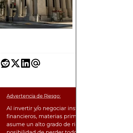
de crecimiento y qu
compensaciones de
valoración deben te
en cuenta los invers
al evaluarlas.
Advertencia de Riesgo:
Al invertir y/o negociar instrumentos
financieros, materias primas y otros activos,
asume un alto grado de riesgo. Existe la
posibilidad de perder todo el capital