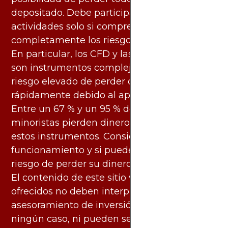
depositado. Debe participar en estas
actividades solo si comprende
completamente los riesgos asociados.
En particular, los CFD y las criptomonedas
son instrumentos complejos y conllevan un
riesgo elevado de perder dinero
rápidamente debido al apalancamiento.
Entre un 67 % y un 95 % de los inversores
minoristas pierden dinero al negociar con
estos instrumentos. Considere si entiende su
funcionamiento y si puede asumir el alto
riesgo de perder su dinero.
El contenido de este sitio web y los servicios
ofrecidos no deben interpretarse como
asesoramiento de inversión ni financiero en
ningún caso, ni pueden servir de base para