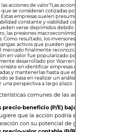
las acciones de valor?Las acciones de valor son acciones
que se consideran cotizadas por debajo de su valor intr
. Estas empresas suelen presumir de sólidos fundament
bilidad constante y viabilidad comercial a largo plazo, p
ueden verse deprimidos debido a las reacciones del mer
zo, las presiones macroeconómicas o la confianza de los
s. Como resultado, los inversores ven las acciones de va
gangas: activos que pueden generar rentabilidades sólid
l mercado finalmente reconozca su verdadero valor.El
ión en valor fue popularizado por Benjamin Graham y
mente desarrollado por Warren Buffett. En esencia, la in
consiste en identificar empresas cuyas acciones están
radas y mantenerlas hasta que el mercado corrija la deva
do se basa en realizar un análisis fundamental exhausti
una perspectiva a largo plazo.
cterísticas comunes de las acciones de valor inclu
 precio-beneficio (P/E) bajos:
Un ratio precio-be
ugiere que la acción podría estar infravalorada en
ración con su potencial de ganancias.
 precio-valor contable (P/B) bajos:
Indica que el