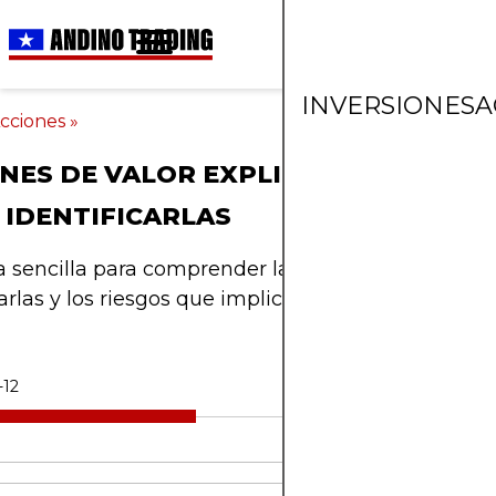
INVERSIONES
A
cciones
»
NES DE VALOR EXPLICADAS: QUÉ SO
IDENTIFICARLAS
 sencilla para comprender las acciones de valor,
carlas y los riesgos que implican.
-12