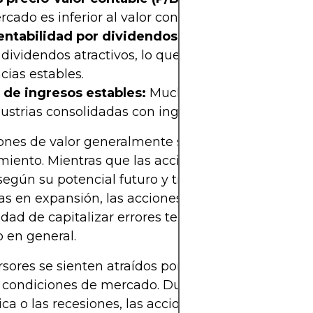
cado es inferior al valor contable de la empresa.
rentabilidad por dividendos:
Las acciones de valo
dividendos atractivos, lo que refleja flujos de caja
ias estables.
s de ingresos estables:
Muchas acciones de valor
ustrias consolidadas con ingresos predecibles.
ones de valor generalmente se comparan con las 
miento. Mientras que las acciones de crecimiento 
según su potencial futuro y tienden a reinvertir la
s en expansión, las acciones de valor ofrecen la
dad de capitalizar errores temporales de juicio en
 en general.
rsores se sienten atraídos por las acciones de valo
 condiciones de mercado. Durante la incertidumb
a o las recesiones, las acciones de valor pueden 