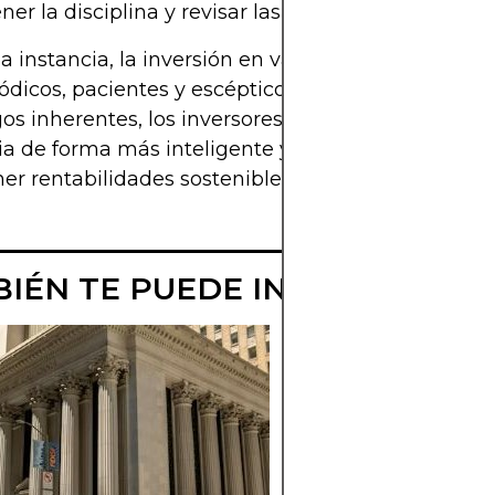
er la disciplina y revisar las hipótesis periódica
a instancia, la inversión en valor recompensa a q
dicos, pacientes y escépticos. Al comprender y r
gos inherentes, los inversores pueden gestionar la
ia de forma más inteligente y aumentar la probab
er rentabilidades sostenibles.
IÉN TE PUEDE INTERESAR
¿QUÉ SON LAS
ACCIONES DE
CRECIMIENTO?
Comprenda cómo s
diferencian las acci