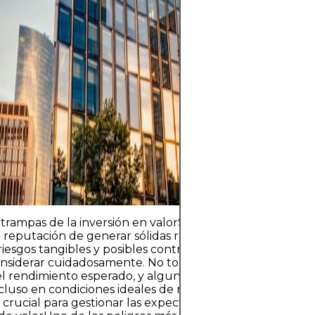
significativo deb
volatilidad del 
ciclos económico
específicos de l
clave es invertir
estrategia clara,
diversificación 
con capital qu
su estabilidad fi
 trampas de la inversión en valorSi bien la inversión en va
 reputación de generar sólidas rentabilidades a largo pla
riesgos tangibles y posibles contratiempos que los invers
siderar cuidadosamente. No todas las acciones infraval
l rendimiento esperado, y algunas podrían no recupera
cluso en condiciones ideales de mercado. Comprender e
 crucial para gestionar las expectativas y proteger las cart