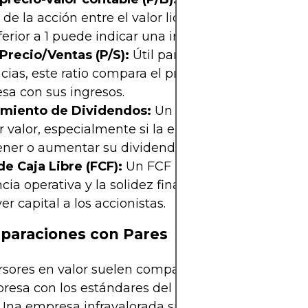
 de la acción entre el valor liquidativo de la empr
ferior a 1 puede indicar una infravaloración.
 Precio/Ventas (P/S):
Útil para evaluar empresas s
ias, este ratio compara el precio de las acciones
sa con sus ingresos.
miento de Dividendos:
Un rendimiento alto pu
r valor, especialmente si la empresa tiene un histo
ner o aumentar su dividendo.
de Caja Libre (FCF):
Un FCF positivo y estable sug
ncia operativa y la solidez financiera para reinverti
er capital a los accionistas.
paraciones con Pares
rsores en valor suelen comparar los ratios financie
esa con los estándares del sector y la competen
 Una empresa infravalorada suele mostrar ratios d