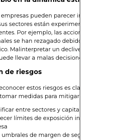
 empresas pueden parecer infravaloradas simpl
sus sectores están experimentando cambios
ntes. Por ejemplo, las acciones de empresas mino
nales se han rezagado debido a la disrupción del 
ico. Malinterpretar un declive secular como una d
puede llevar a malas decisiones de inversión.
n de riesgos
reconocer estos riesgos es clave, los inversores en 
tomar medidas para mitigarlos:
ificar entre sectores y capitalizaciones bursátiles
ecer límites de exposición individuales para cada
esa
r umbrales de margen de seguridad antes de inver