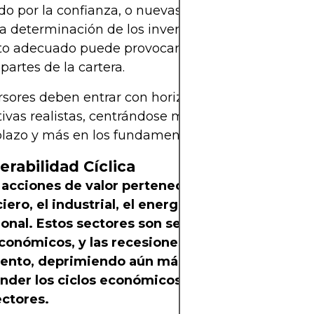
o por la confianza, o nuevas caídas pueden pone
a determinación de los inversores. Una mala elecc
 adecuado puede provocar la pérdida de oportu
 partes de la cartera.
rsores deben entrar con horizontes a largo plazo y
ivas realistas, centrándose menos en la acción de
plazo y más en los fundamentos del negocio.
erabilidad Cíclica
acciones de valor pertenecen a sectores cícli
ciero, el industrial, el energético y el de consu
onal. Estos sectores son sensibles a los ciclos
onómicos, y las recesiones pueden empañar e
ento, deprimiendo aún más las valoraciones.
der los ciclos económicos es esencial al invert
ectores.