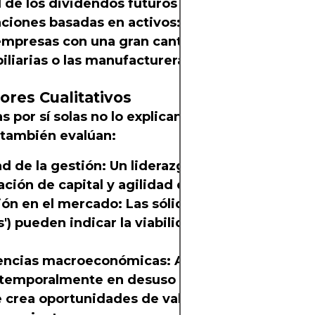
l de los dividendos futuros esperados.
aciones basadas en activos:
Particularmente re
empresas con una gran cantidad de activos, co
iliarias o las manufactureras.
tores Cualitativos
as por sí solas no lo explican todo. Los inversor
 también evalúan:
ad de la gestión:
Un liderazgo con un historial d
ación de capital y agilidad estratégica tiene un
ión en el mercado:
Las sólidas ventajas compet
s') pueden indicar la viabilidad empresarial a la
ncias macroeconómicas:
Algunos sectores p
 temporalmente en desuso debido a factores cíc
e crea oportunidades de valor para los inversor