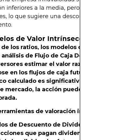
ón inferiores a la media, pero fundamentos similar
es, lo que sugiere una desconexión entre precio y
ento.
elos de Valor Intrínseco
 de los ratios, los modelos de valoración intríns
 análisis de Flujo de Caja Descontado (DCF), p
versores estimar el valor razonable de una acci
e en los flujos de caja futuros proyectados. Si 
co calculado es significativamente superior al 
de mercado, la acción puede considerarse
orada.
erramientas de valoración intrínseca incluyen:
os de Descuento de Dividendos (DDM):
Se util
acciones que pagan dividendos para evaluar el 