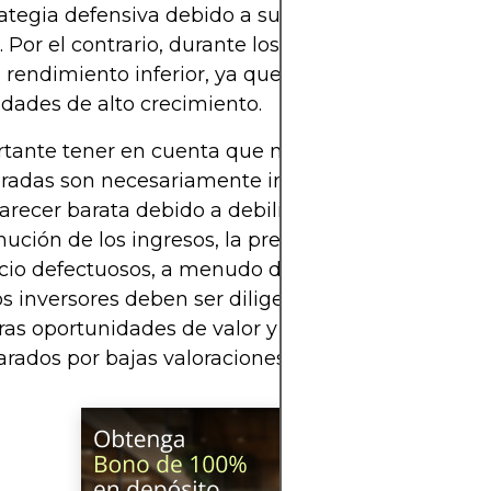
ategia defensiva debido a su resiliencia y potenci
. Por el contrario, durante los mercados alcistas, 
 rendimiento inferior, ya que los inversores busca
dades de alto crecimiento.
tante tener en cuenta que no todas las acciones
oradas son necesariamente inversiones sólidas. U
arecer barata debido a debilidades fundamental
nución de los ingresos, la presión competitiva o 
cio defectuosos, a menudo denominados "trampa
Los inversores deben ser diligentes al distinguir ent
as oportunidades de valor y los activos en declive
ados por bajas valoraciones.