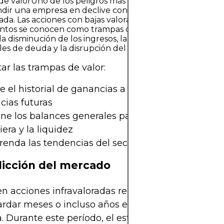
e valorUno de los peligros más comunes en la inversión
ndir una empresa en declive con una temporalmente
rada. Las acciones con bajas valoraciones debido al deteri
os se conocen como trampas de valor. Las señales de a
la disminución de los ingresos, la reducción de los márge
eles de deuda y la disrupción del sector.
tar las trampas de valor:
e el historial de ganancias a largo plazo y el pote
cias futuras
ne los balances generales para comprobar la esta
iera y la liquidez
enda las tendencias del sector y la dinámica com
dicción del mercado
 en acciones infravaloradas requiere paciencia. El
rdar meses o incluso años en reconocer el valor 
 Durante este período, el estancamiento de los pr