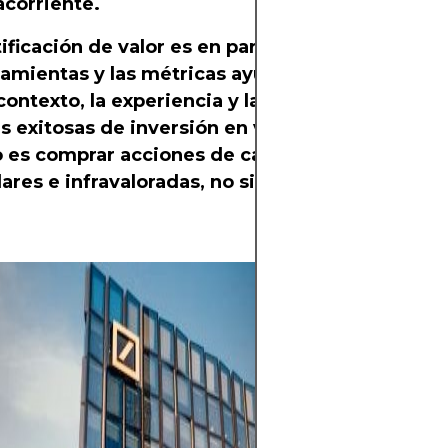
acorriente.
ificación de valor es en parte ciencia, en parte 
ramientas y las métricas ayudan a analizar el m
contexto, la experiencia y la ejecución definen 
s exitosas de inversión en valor. En última insta
o es comprar acciones de calidad cuando son
ares e infravaloradas, no simplemente cuando
Las acciones ofr
de crecimiento a
ingresos por div
invertir en emp
valor a lo largo 
también conllev