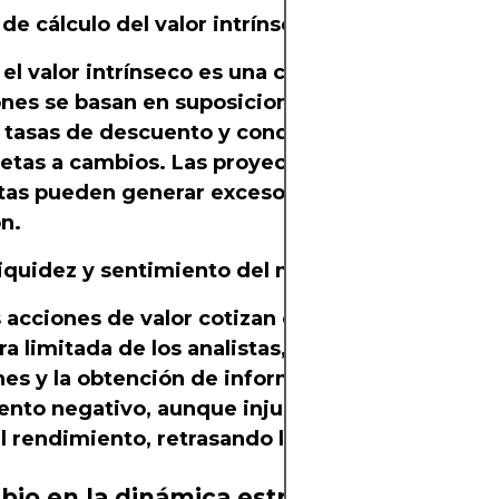
 de cálculo del valor intrínseco
el valor intrínseco es una ciencia inexacta. Las
ones se basan en suposiciones sobre flujos de c
, tasas de descuento y condiciones competitiva
ujetas a cambios. Las proyecciones demasiado
tas pueden generar exceso de confianza y pérd
n.
 liquidez y sentimiento del mercado
 acciones de valor cotizan con menor liquidez 
a limitada de los analistas, lo que dificulta la s
nes y la obtención de información objetiva. Ad
ento negativo, aunque injustificado, puede pers
el rendimiento, retrasando la recuperación.
bio en la dinámica estructural