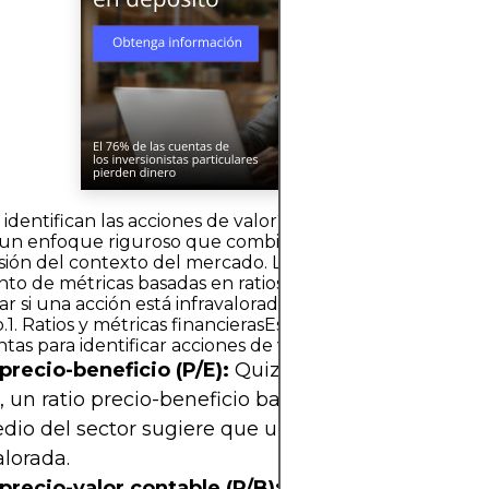
identifican las acciones de valor?Identificar acciones de 
un enfoque riguroso que combina el análisis financiero 
ón del contexto del mercado. Los inversores suelen ba
to de métricas basadas en ratios y evaluaciones cualitat
r si una acción está infravalorada en relación con su val
.1. Ratios y métricas financierasEstas son las principales
tas para identificar acciones de valor:
precio-beneficio (P/E):
Quizás el indicador de va
, un ratio precio-beneficio bajo en relación con el
io del sector sugiere que una acción podría esta
alorada.
precio-valor contable (P/B):
Se calcula dividiendo