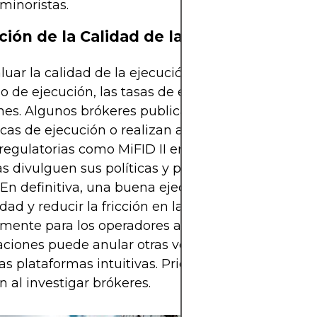
 minoristas.
ción de la Calidad de la Ejecución
luar la calidad de la ejecución, pregunte sobre el
 de ejecución, las tasas de ejecución y cómo se 
nes. Algunos brókeres publican voluntariamente
icas de ejecución o realizan auditorías externas. 
egulatorias como MiFID II en Europa exigen que 
 divulguen sus políticas y plataformas de ejecuc
En definitiva, una buena ejecución puede mejorar
idad y reducir la fricción en las operaciones.
mente para los operadores activos, una mala eje
aciones puede anular otras ventajas, como las co
las plataformas intuitivas. Priorice siempre la cali
n al investigar brókeres.