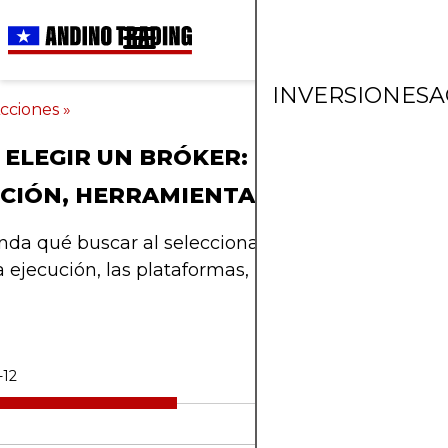
INVERSIONES
A
cciones
»
ELEGIR UN BRÓKER: COMISIONES,
CIÓN, HERRAMIENTAS Y SEGURIDAD
a qué buscar al seleccionar un corredor, incluid
la ejecución, las plataformas, la seguridad y el servi
-12