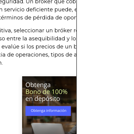
eguridad. Un bróker que cobra comisiones bajas 
n servicio deficiente puede, en última instancia, s
términos de pérdida de oportunidades o rendimie
itiva, seleccionar un bróker rentable requiere un e
o entre la asequibilidad y los servicios que necesi
evalúe si los precios de un bróker se ajustan a su
ia de operaciones, tipos de activos y objetivos de
n.