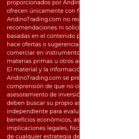
proporcionados por AndinoTrading.com se
ofrecen únicamente con fines informativos.
AndinoTrading.com no realiza
recomendaciones ni solicita acciones
basadas en el contenido proporcionado, ni
hace ofertas o sugerencias para invertir o
comerciar en instrumentos financieros,
materias primas u otros activos.
El material y la información disponibles en
AndinoTrading.com se presentan con la
comprensión de que no constituyen
asesoramiento de inversión. Los usuarios
deben buscar su propio asesoramiento
independiente para evaluar los riesgos y
beneficios económicos, así como las
implicaciones legales, fiscales y contables
de cualquier estrategia de inversión,