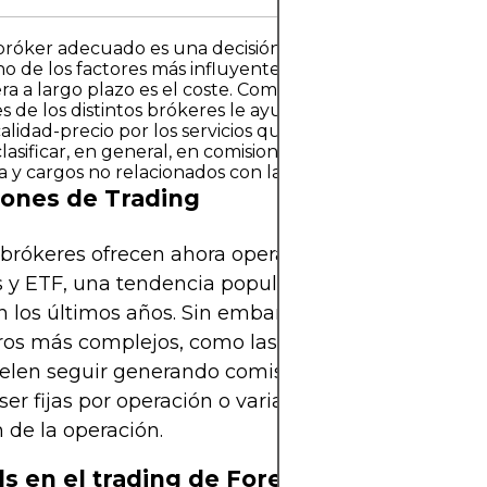
 bróker adecuado es una decisión crucial para cualquier 
no de los factores más influyentes que afectan el crecim
ra a largo plazo es el coste. Comprender la estructura d
s de los distintos brókeres le ayudará a garantizar la mej
calidad-precio por los servicios que necesita. Las comision
asificar, en general, en comisiones de trading, spreads, 
 y cargos no relacionados con la negociación.
ones de Trading
brókeres ofrecen ahora operaciones sin comisione
 y ETF, una tendencia popularizada por los bróke
n los últimos años. Sin embargo, los instrumentos
ros más complejos, como las opciones, los futuros 
uelen seguir generando comisiones. Las comisione
er fijas por operación o variar según el tamaño o 
de la operación.
s en el trading de Forex y CFDs