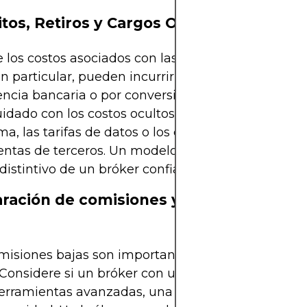
tos, Retiros y Cargos Ocultos
e los costos asociados con las transferencias de fo
 en particular, pueden incurrir en comisiones por
rencia bancaria o por conversión de moneda. Adem
idado con los costos ocultos, como las suscripcion
ma, las tarifas de datos o los cargos por el uso de
ntas de terceros. Un modelo de precios transpare
 distintivo de un bróker confiable.
ación de comisiones y relación calidad
isiones bajas son importantes, pero no sacrifique
 Considere si un bróker con un coste ligeramente 
erramientas avanzadas, una ejecución más rápida