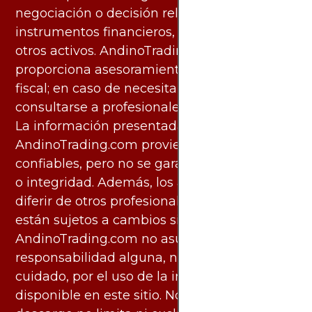
negociación o decisión relacionada con
instrumentos financieros, materias primas u
otros activos. AndinoTrading.com no
proporciona asesoramiento legal, contable o
fiscal; en caso de necesitarlo, debe
consultarse a profesionales especializados.
La información presentada por
AndinoTrading.com proviene de fuentes
confiables, pero no se garantiza su exactitud
o integridad. Además, los análisis pueden
diferir de otros profesionales calificados y
están sujetos a cambios sin previo aviso.
AndinoTrading.com no asume
responsabilidad alguna, ni deber de
cuidado, por el uso de la información
disponible en este sitio. No obstante, este