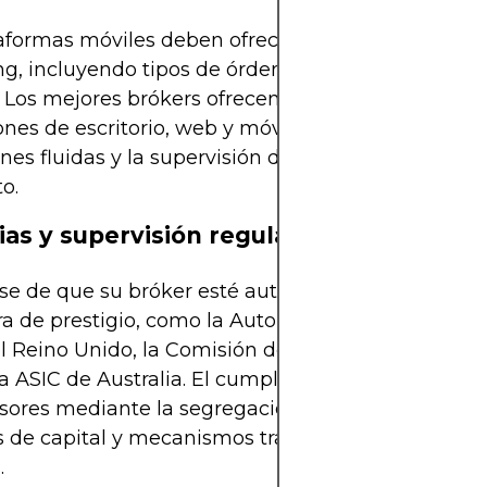
taformas móviles deben ofrecer funcionalidades c
ng, incluyendo tipos de órdenes, gráficos y gestió
 Los mejores brókers ofrecen sincronización entre
ones de escritorio, web y móviles, lo que garantiza
ones fluidas y la supervisión de la cartera en cualq
o.
ias y supervisión regulatoria
e de que su bróker esté autorizado por una auto
ra de prestigio, como la Autoridad de Conducta Fi
l Reino Unido, la Comisión de Bolsa y Valores de E
la ASIC de Australia. El cumplimiento normativo p
rsores mediante la segregación de cuentas, requis
 de capital y mecanismos transparentes de resol
.