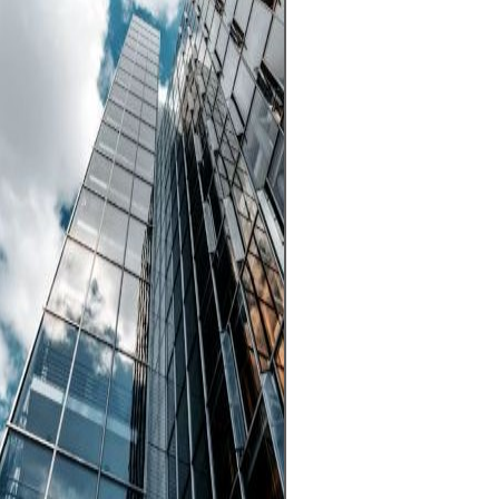
Las acciones ofr
de crecimiento a
ingresos por div
invertir en emp
valor a lo largo 
también conllev
significativo deb
volatilidad del 
ciclos económico
específicos de l
clave es invertir
estrategia clara,
diversificación 
con capital qu
su estabilidad fi