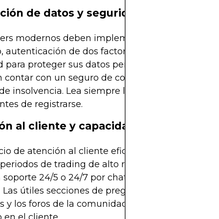
ción de datos y seguridad de la cuenta
kers modernos deben implementar cifrado de nive
, autenticación de dos factores (2FA) y alertas de
d para proteger sus datos personales y fondos. T
n contar con un seguro de compensación para inv
de insolvencia. Lea siempre las políticas de segur
ntes de registrarse.
ón al cliente y capacidad de respuesta
cio de atención al cliente eficiente es vital, espec
periodos de trading de alto riesgo. Busque bróke
 soporte 24/5 o 24/7 por chat, correo electrónico y
. Las útiles secciones de preguntas frecuentes, los
es y los foros de la comunidad también indican u
 en el cliente.