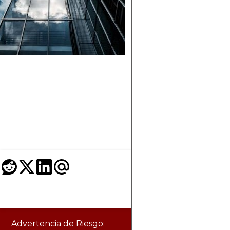
MARGEN FREN
A EFECTIVO
Comprenda las
diferencias clave en
cuentas tributables,
jubilación, de efecti
de margen para inve
de manera más
inteligente.
Advertencia de Riesgo: