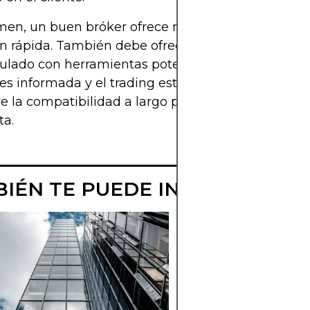
men, un buen bróker ofrece más que spreads bajo
n rápida. También debe ofrecer un ecosistema se
ulado con herramientas potentes que faciliten la
es informada y el trading estratégico. Al elegir su 
e la compatibilidad a largo plazo, no solo la conv
ta.
IÉN TE PUEDE INTERESAR
EXPLICACIÓN 
LO IMPONIBLE
FRENTE A LO
JUBILATORIO Y
LO QUE IMPLIC