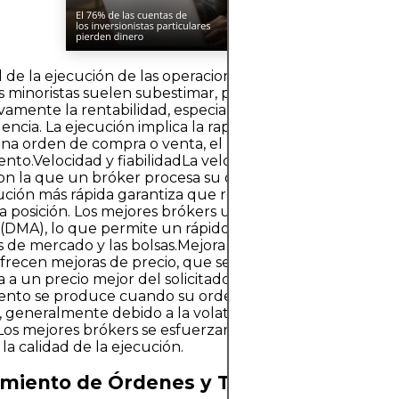
d de la ejecución de las operaciones es un factor crítico 
s minoristas suelen subestimar, pero que puede afectar
tivamente la rentabilidad, especialmente para los operad
encia. La ejecución implica la rapidez y eficiencia con la 
na orden de compra o venta, el precio y el grado de
ento.Velocidad y fiabilidadLa velocidad de ejecución se re
on la que un bróker procesa su operación después de co
ción más rápida garantiza que reciba el precio previsto al
a posición. Los mejores brókers utilizan el acceso directo 
(DMA), lo que permite un rápido enrutamiento de órden
 de mercado y las bolsas.Mejora de precio y deslizami
ofrecen mejoras de precio, que se producen cuando su 
 a un precio mejor del solicitado. Por el contrario, el
iento se produce cuando su orden se ejecuta a un prec
, generalmente debido a la volatilidad del mercado o a la
 Los mejores brókers se esfuerzan por minimizar el desli
 la calidad de la ejecución.
miento de Órdenes y Tipos de Órdenes