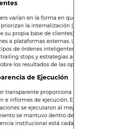
gentes
ers varían en la forma en que enrutan las operaci
priorizan la internalización (ejecutando operacio
e su propia base de clientes), mientras que otros 
nes a plataformas externas. Los brókers avanzado
tipos de órdenes inteligentes como órdenes icebe
trailing stops y estrategias algorítmicas, lo que m
sobre los resultados de las operaciones.
arencia de Ejecución
r transparente proporciona análisis detallados po
n e informes de ejecución. Estos le permiten anali
aciones se ejecutaron al mejor precio disponible y 
iento se mantuvo dentro de los límites aceptable
encia institucional está cada vez más disponible p