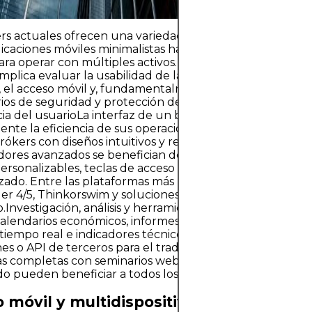
rs actuales ofrecen una variedad de plataformas y servic
icaciones móviles minimalistas hasta complejos paneles 
ara operar con múltiples activos. Elegir el bróker adecu
mplica evaluar la usabilidad de la plataforma, las herram
s, el acceso móvil y, fundamentalmente, los estándares
ios de seguridad y protección de datos.Plataformas de t
ia del usuarioLa interfaz de un bróker puede afectar
ente la eficiencia de sus operaciones. Los principiantes
brókers con diseños intuitivos y recursos educativos, mie
dores avanzados se benefician de plataformas que ofre
personalizables, teclas de acceso rápido y funciones de t
ado. Entre las plataformas más populares se incluyen
r 4/5, Thinkorswim y soluciones propietarias como la in
o.Investigación, análisis y herramientasLos brókers de alta
alendarios económicos, informes de analistas, mapas de c
n tiempo real e indicadores técnicos. Algunos también int
nes o API de terceros para el trading algorítmico. Las sec
s completas con seminarios web, tutoriales y comentari
o pueden beneficiar a todos los niveles de experiencia.
 móvil y multidispositivo