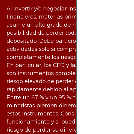
Al invertir y/o negociar instrumentos
financieros, materias primas y otros activos,
asume un alto grado de riesgo. Existe la
posibilidad de perder todo el capital
depositado. Debe participar en estas
actividades solo si comprende
completamente los riesgos asociados.
En particular, los CFD y las criptomonedas
son instrumentos complejos y conllevan un
riesgo elevado de perder dinero
rápidamente debido al apalancamiento.
Entre un 67 % y un 95 % de los inversores
minoristas pierden dinero al negociar con
estos instrumentos. Considere si entiende su
funcionamiento y si puede asumir el alto
riesgo de perder su dinero.