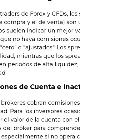
 traders de Forex y CFDs, los spreads (la diferencia
e compra y el de venta) son un coste crucial. Los 
s suelen indicar un mejor valor, pero es importan
r que no haya comisiones ocultas que compensen 
"cero" o "ajustados". Los spreads fijos ofrecen
ilidad, mientras que los spreads variables pueden 
en periodos de alta liquidez, pero se amplían dura
ad.
ones de Cuenta e Inactividad
 brókeres cobran comisiones de mantenimiento o
dad. Para los inversores ocasionales, estas pueden
r el valor de la cuenta con el tiempo. Siempre revi
s del bróker para comprender los cargos mensual
 especialmente si no opera con frecuencia.