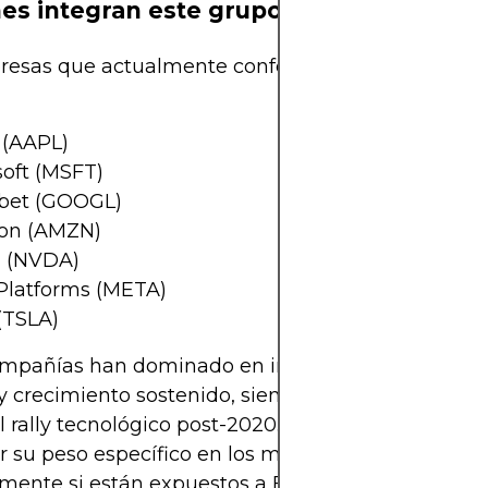
es integran este grupo?
resas que actualmente conforman los Magníficos 
 (AAPL)
soft (MSFT)
bet (GOOGL)
on (AMZN)
a (NVDA)
Platforms (META)
(TSLA)
ompañías han dominado en innovación, capitaliza
 y crecimiento sostenido, siendo responsables de 
l rally tecnológico post-2020. Para los inversores c
 su peso específico en los mercados es vital,
mente si están expuestos a ETFs o fondos ligados