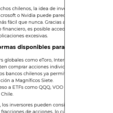
hos chilenos, la idea de invertir en acciones de 
rosoft o Nvidia puede parecer lejana, pero en la p
ás fácil que nunca. Gracias a la digitalización del
financiero, es posible acceder a estos activos de
licaciones excesivas.
ormas disponibles para invertir
s globales como eToro, Interactive Brokers o Pep
ten comprar acciones individuales o ETFs.
os bancos chilenos ya permiten inversiones en fo
ción a Magníficos Siete.
ceso a ETFs como QQQ, VOO y ARKK también es v
Chile.
 los inversores pueden considerar opciones como
fracciones de acciones, lo cual permite comenza