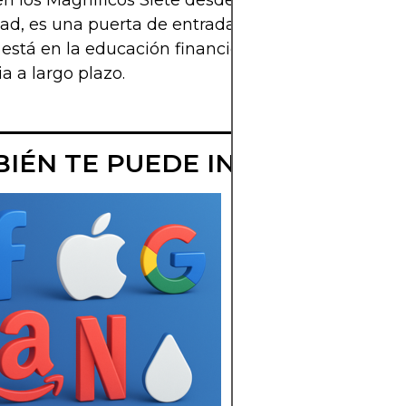
 en los Magníficos Siete desde Chile no es solo una
dad, es una puerta de entrada al mundo financiero 
 está en la educación financiera, la diversificación 
ia a largo plazo.
IÉN TE PUEDE INTERESAR
FAANG VS
MAGNÍFICOS
SIETE: EVOLUC
DE LAS ACCION
TECH
Descubre cómo las
acciones FAANG
marcaron una era y 