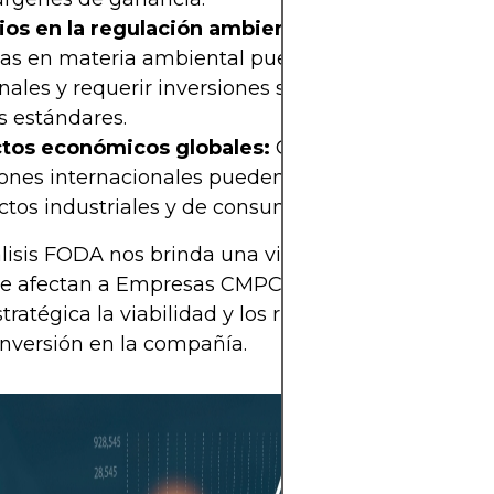
os en la regulación ambiental:
Normativas más
ctas en materia ambiental pueden generar costos
nales y requerir inversiones significativas para cu
s estándares.
tos económicos globales:
Crisis económicas o
iones internacionales pueden disminuir la deman
tos industriales y de consumo, afectando los ingr
lisis FODA nos brinda una visión integral de los fa
ue afectan a Empresas CMPC, permitiéndonos eva
tratégica la viabilidad y los riesgos asociados a u
inversión en la compañía.
Aunque invertir
en particular pu