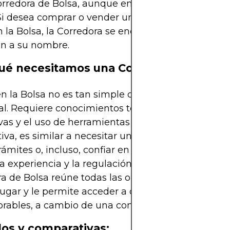
rredora de Bolsa, aunque en otros países se la d
Si desea comprar o vender un instrumento financi
n la Bolsa, la Corredora se encarga de ejecutar la
ón a su nombre.
ué necesitamos una Corredora de Bolsa
n la Bolsa no es tan simple como hacerlo de for
al. Requiere conocimientos técnicos, cumplimien
as y el uso de herramientas avanzadas. Para pon
iva, es similar a necesitar un abogado especializ
trámites o, incluso, confiar en un médico experto 
 la experiencia y la regulación marcan la diferenci
a de Bolsa reúne todas las oportunidades de inve
lugar y le permite acceder a condiciones de negoc
rables, a cambio de una comisión.
os y comparativas: