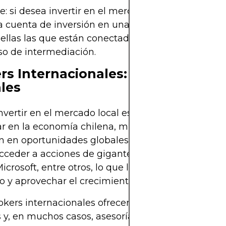
: si desea invertir en el mercado bursátil chileno
a cuenta de inversión en una Corredora de Bolsa lo
ellas las que están conectadas a la Bolsa y realiz
so de intermediación.
rs Internacionales: Acceso a Acc
les
invertir en el mercado local es una excelente man
ar en la economía chilena, muchos inversores tam
n en oportunidades globales. Con un broker intern
cceder a acciones de gigantes tecnológicos como
icrosoft, entre otros, lo que le permite diversificar
io y aprovechar el crecimiento de mercados desarr
okers internacionales ofrecen plataformas de trad
 y, en muchos casos, asesoría en inglés y otros id