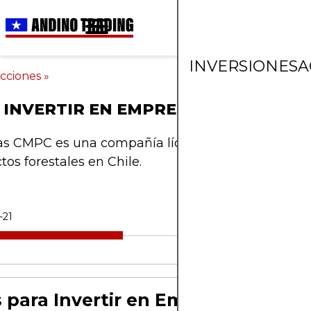
INVERSIONES
A
cciones
»
INVERTIR EN EMPRESAS CMPC
s CMPC es una compañía líder en la producción 
tos forestales en Chile.
-21
 para Invertir en Empresas CMPC