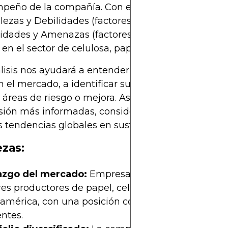
mpeño de la compañía. Con este enfoque, identif
alezas y Debilidades (factores internos) y las
idades y Amenazas (factores externos) que impac
 en el sector de celulosa, papel y empaques.
lisis nos ayudará a entender cómo se posiciona 
el mercado, a identificar sus ventajas competitiv
 áreas de riesgo o mejora. Así, podremos tomar d
sión más informadas, considerando tanto el conte
 tendencias globales en sustentabilidad e innova
ezas:
azgo del mercado:
Empresas CMPC es uno de lo
es productores de papel, celulosa y empaques en
oamérica, con una posición consolidada y una amp
entes.