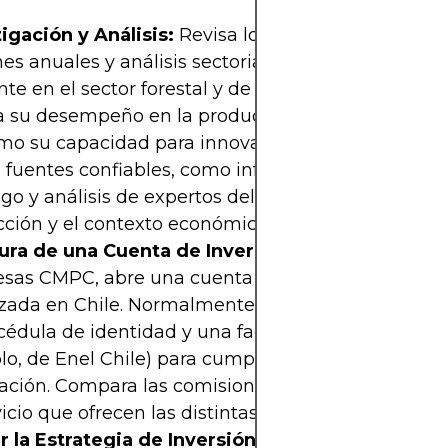
tigación y Análisis:
Revisa los estados financieros
mes anuales y análisis sectoriales de Empresas C
nte en el sector forestal y de productos de papel e
a su desempeño en la producción, ventas y export
mo su capacidad para innovar en procesos sosteni
a fuentes confiables, como informes de la Bolsa de
go y análisis de expertos del sector, para conocer
ción y el contexto económico nacional.
ura de una Cuenta de Inversión:
Para invertir en
sas CMPC, abre una cuenta en una corredora de 
zada en Chile. Normalmente, se requiere enviar u
cédula de identidad y una factura de un servicio (
o, de Enel Chile) para cumplir con los requisitos 
cación. Compara las comisiones, plataformas de tr
vicio que ofrecen las distintas corredoras.
r la Estrategia de Inversión:
Determina si tu inv