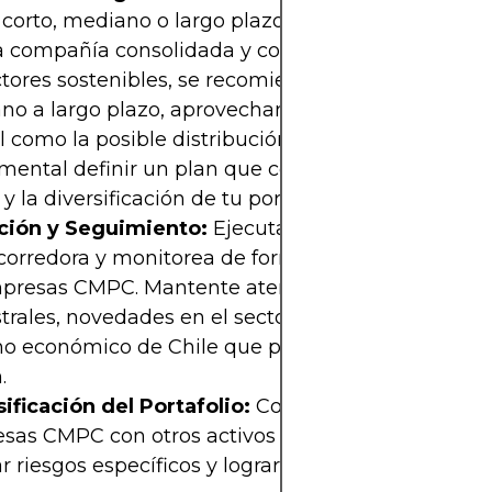
a corto, mediano o largo plazo. Dado que Empres
a compañía consolidada y con potencial de creci
tores sostenibles, se recomienda una estrategia 
o a largo plazo, aprovechando tanto la apreciaci
l como la posible distribución de dividendos. Es
mental definir un plan que contemple la gestión 
 y la diversificación de tu portafolio.
ción y Seguimiento:
Ejecuta la orden de compra 
 corredora y monitorea de forma periódica el de
presas CMPC. Mantente atento a los informes
trales, novedades en el sector forestal y cambios 
o económico de Chile que puedan influir en el val
.
ificación del Portafolio:
Complementa la invers
sas CMPC con otros activos de sectores diversos 
r riesgos específicos y lograr una cartera más equi