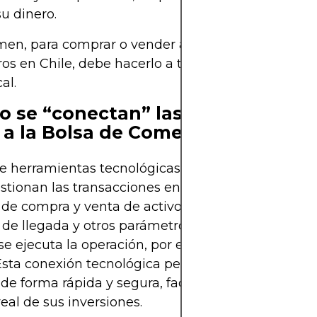
su dinero.
men, para comprar o vender activos e instrument
ros en Chile, debe hacerlo a través de una Corred
al.
 se “conectan” las Corredoras d
 a la Bolsa de Comercio?
 herramientas tecnológicas avanzadas, las Corre
stionan las transacciones entre inversores. Orden
de compra y venta de activos financieros según el
 de llegada y otros parámetros, y cobran una com
e ejecuta la operación, por ejemplo, al comprar 
Esta conexión tecnológica permite que las operac
 de forma rápida y segura, facilitando el seguimie
eal de sus inversiones.