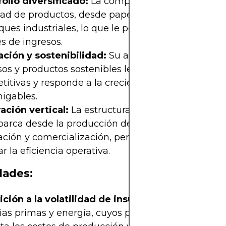
olio diversificado:
La compañía abarca una gra
ad de productos, desde papel higiénico y tissue h
es industriales, lo que le permite diversificar su
s de ingresos.
ación y sostenibilidad:
Su apuesta por la innova
os y productos sostenibles le otorga ventajas
titivas y responde a la creciente demanda de sol
igables.
ación vertical:
La estructura integrada de la emp
barca desde la producción de materia prima hasta
ación y comercialización, permite optimizar costo
r la eficiencia operativa.
dades:
ición a la volatilidad de insumos:
La dependenc
as primas y energía, cuyos precios pueden fluctua