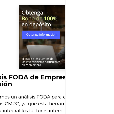
isis FODA de Empresas CMPC com
sión
emos un análisis FODA para evaluar la inversión e
s CMPC, ya que esta herramienta nos permite e
 integral los factores internos y externos que infl