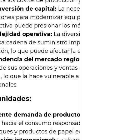
a los costos de producción y la rentabilidad.
nversión de capital:
La necesidad de constantes
siones para modernizar equipos y expandir capac
tiva puede presionar los márgenes a corto plazo.
ejidad operativa:
La diversificación de productos
a cadena de suministro implican retos en la coor
ión, lo que puede afectar la eficiencia general.
dencia del mercado regional:
Aunque exporta,
de sus operaciones y ventas están concentradas e
, lo que la hace vulnerable a cambios económicos
onales.
nidades:
ente demanda de productos sostenibles:
La ten
l hacia el consumo responsable impulsa la deman
ues y productos de papel ecoamigables.