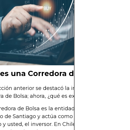
alternativa atrac
aconsejable co
inversión con ac
sectores o geogr
mitigar riesgos 
sector energétic
cartera bien dive
es una Corredora de Bolsa?
cción anterior se destacó la importancia de conta
a de Bolsa; ahora, ¿qué es exactamente?
edora de Bolsa es la entidad que se conecta a la 
 de Santiago y actúa como intermediaria entre e
 y usted, el inversor. En Chile se conoce comúnm