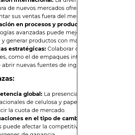
sión internacional:
La diversificación geográfica y
ura de nuevos mercados ofrecen oportunidades p
ar sus ventas fuera del mercado local.
ación en procesos y productos:
La adopción de
ogías avanzadas puede mejorar la eficiencia, redu
s y generar productos con mayor valor agregado.
zas estratégicas:
Colaborar con otras empresas y
es, como el de empaques inteligentes y la logístic
abrir nuevas fuentes de ingresos y sinergias oper
zas:
tencia global:
La presencia de grandes product
acionales de celulosa y papel puede presionar los
cir la cuota de mercado.
uaciones en el tipo de cambio:
La volatilidad de 
s puede afectar la competitividad de las exportac
árgenes de ganancia.