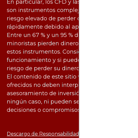
En particular, los CFD y las criptomonedas
son instrumentos complejos y conllevan un
riesgo elevado de perder dinero
rápidamente debido al apalancamiento.
Entre un 67 % y un 95 % de los inversores
minoristas pierden dinero al negociar con
estos instrumentos. Considere si entiende su
funcionamiento y si puede asumir el alto
riesgo de perder su dinero.
El contenido de este sitio web y los servicios
ofrecidos no deben interpretarse como
asesoramiento de inversión ni financiero en
ningún caso, ni pueden servir de base para
decisiones o compromisos de ningún tipo.
Descargo de Responsabilidad: