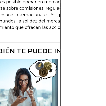
s posible operar en mercados extranjeros, es im
se sobre comisiones, regulaciones y requisitos es
ersores internacionales. Así, podrá combinar lo me
ndos: la solidez del mercado local y las oportu
miento que ofrecen las acciones globales.
IÉN TE PUEDE INTERESAR
CÓMO INVERTI
EN POLYGON E
CHILE
Guía que explica de
forma simple cómo
invertir en POLYGO
desde Chile, mostra