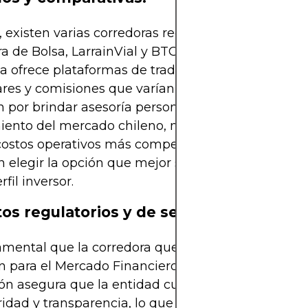
, existen varias corredoras reconocidas, como BCI
a de Bolsa, LarrainVial y BTG Pactual Chile, entre 
 ofrece plataformas de trading con característica
ares y comisiones que varían según el servicio. Al
 por brindar asesoría personalizada y un profund
iento del mercado chileno, mientras que otras p
costos operativos más competitivos. Estos detalles
 elegir la opción que mejor se adapte a sus nece
rfil inversor.
os regulatorios y de seguridad
mental que la corredora que elija esté regulada p
 para el Mercado Financiero (CMF) de Chile. Esta
ón asegura que la entidad cumpla con estrictas 
idad y transparencia, lo que le brinda mayor conf