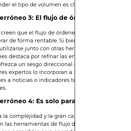
er el tipo de volumen es clave.
erróneo 3: El flujo de órdenes funciona 
creen que el flujo de órdenes es todo lo que se n
rar de forma rentable. Si bien es ciertamente pot
utilizarse junto con otras herramientas y técnicas. 
es destaca por refinar las entradas y salidas, per
frezca un sesgo direccional sólido por sí solo. Mu
es expertos lo incorporan a zonas de oferta y de
es a noticias o indicadores técnicos para tomar m
es.
erróneo 4: Es solo para profesionales
 la complejidad y la gran cantidad de datos que
n las herramientas de flujo de órdenes, algunos