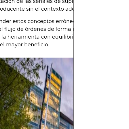
tación de las señales de suplantación puede ser
oducente sin el contexto adecuado.
er estos conceptos erróneos es vital para aprov
l flujo de órdenes de forma realista. Los traders q
la herramienta con equilibrio, sin exagerar, tiend
el mayor beneficio.
Las acciones ofr
de crecimiento a
ingresos por div
invertir en emp
valor a lo largo 
también conllev
significativo deb
volatilidad del 