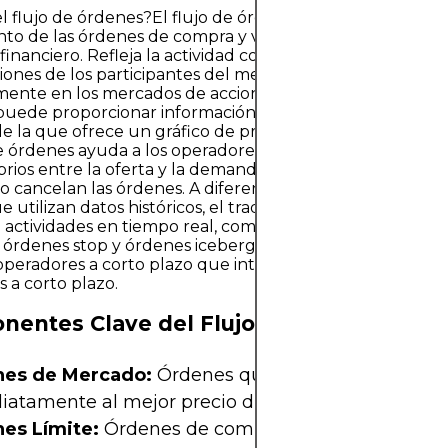
 flujo de órdenes?El flujo de órdenes se refiere al anális
nto de las órdenes de compra y venta que se mueven e
inanciero. Refleja la actividad comercial inmediata y re
ciones de los participantes del mercado en tiempo real. U
mente en los mercados de acciones, futuros y divisas, el f
puede proporcionar información sobre la dinámica del 
de la que ofrece un gráfico de precios estándar.A grande
de órdenes ayuda a los operadores a identificar dónde exi
brios entre la oferta y la demanda al observar cómo se c
o cancelan las órdenes. A diferencia de los indicadores t
e utilizan datos históricos, el trading con flujo de órdene
 actividades en tiempo real, como órdenes límite, órden
órdenes stop y órdenes iceberg. Esto lo hace particula
 operadores a corto plazo que intentan anticipar la evolu
s a corto plazo.
entes Clave del Flujo de Órdenes
es de Mercado:
Órdenes que se ejecutan
iatamente al mejor precio disponible.
es Límite:
Órdenes de compra o venta a un prec