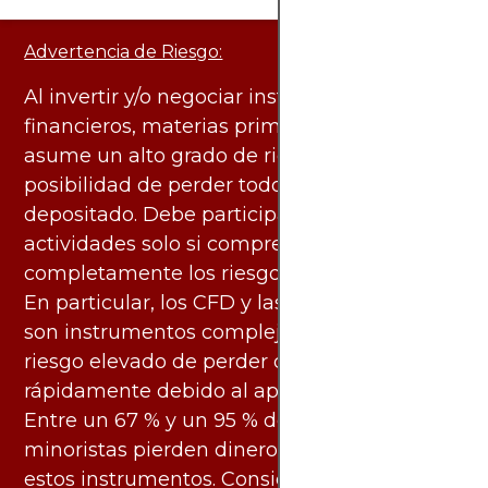
Advertencia de Riesgo:
Al invertir y/o negociar instrumentos
financieros, materias primas y otros activos,
asume un alto grado de riesgo. Existe la
posibilidad de perder todo el capital
depositado. Debe participar en estas
actividades solo si comprende
completamente los riesgos asociados.
En particular, los CFD y las criptomonedas
son instrumentos complejos y conllevan un
riesgo elevado de perder dinero
rápidamente debido al apalancamiento.
Entre un 67 % y un 95 % de los inversores
minoristas pierden dinero al negociar con
estos instrumentos. Considere si entiende su