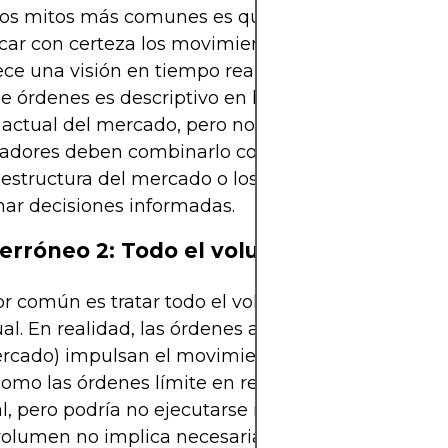
los mitos más comunes es que el flujo de órdene
car con certeza los movimientos futuros de precios
ece una visión en tiempo real de la actividad del 
 de órdenes es descriptivo en lugar de predictivo. In
actual del mercado, pero no garantiza la dirección
radores deben combinarlo con un contexto más a
estructura del mercado o los factores macroecon
ar decisiones informadas.
erróneo 2: Todo el volumen es igual
or común es tratar todo el volumen de trading co
ual. En realidad, las órdenes agresivas (compras y
rcado) impulsan el movimiento de precios. El vo
como las órdenes límite en reposo, muestra interé
l, pero podría no ejecutarse nunca. Por lo tanto, u
volumen no implica necesariamente una convicció