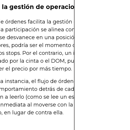
 la gestión de operaciones
 de órdenes facilita la gestión de operaciones al ind
a participación se alinea con su operación o no. Si
e desvanece en una posición larga o intervienen
es, podría ser el momento de salir anticipadame
los stops. Por el contrario, un impulso creciente a s
do por la cinta o el DOM, puede ser un buen sopo
r el precio por más tiempo.
a instancia, el flujo de órdenes revela el
portamiento detrás de cada vela. Los traders qu
 a leerlo (como se lee un estado financiero) obt
inmediata al moverse con la narrativa en vivo del
 en lugar de contra ella.