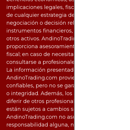
implicaciones legales, fiscales y contables
de cualquier estrategia de inversión,
negociación o decisión relacionada con
instrumentos financieros, materias primas u
otros activos. AndinoTrading.com no
proporciona asesoramiento legal, contable o
fiscal; en caso de necesitarlo, debe
consultarse a profesionales especializados.
La información presentada por
AndinoTrading.com proviene de fuentes
confiables, pero no se garantiza su exactitud
o integridad. Además, los análisis pueden
diferir de otros profesionales calificados y
están sujetos a cambios sin previo aviso.
AndinoTrading.com no asume
responsabilidad alguna, ni deber de