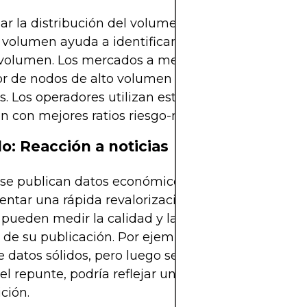
zar la distribución del volumen a lo largo del tiemp
e volumen ayuda a identificar áreas de valor clave
 volumen. Los mercados a menudo se consolidan
r de nodos de alto volumen y rebotan desde los
. Los operadores utilizan esto para definir ubicac
n con mejores ratios riesgo-recompensa.
o: Reacción a noticias
se publican datos económicos, los mercados suel
ntar una rápida revalorización. Los operadores de
pueden medir la calidad y la reacción de la liqui
de su publicación. Por ejemplo, si un precio se di
e datos sólidos, pero luego se produce una venta 
el repunte, podría reflejar una oportunidad de tr
ción.