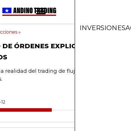
INVERSIONES
A
cciones
»
O DE ÓRDENES EXPLICADO: FUNDAM
OS
la realidad del trading de flujo de órdenes y desac
.
-12