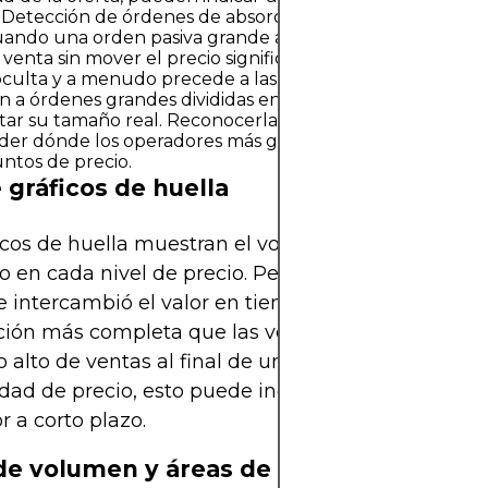
.Detección de órdenes de absorción e icebergLa
absorc
uando una orden pasiva grande absorbe la presión cont
venta sin mover el precio significativamente. Indica una
oculta y a menudo precede a las reversiones. Las órdene
en a órdenes grandes divididas en partes visibles más pe
tar su tamaño real. Reconocerlas ayuda a los operadores
er dónde los operadores más grandes defienden o ata
untos de precio.
 gráficos de huella
icos de huella muestran el volumen de compra/ve
 en cada nivel de precio. Permiten a los operador
 intercambió el valor en tiempo real, lo que prop
ión más completa que las velas tradicionales. Si 
 alto de ventas al final de un movimiento bajista 
dad de precio, esto puede indicar un agotamiento
 a corto plazo.
 de volumen y áreas de valor