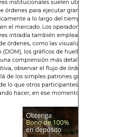
es institucionales suelen utilizar algoritmos que 
 de órdenes para ejecutar grandes operaciones
icamente a lo largo del tiempo, evitando así un i
en el mercado. Los operadores minoristas y los
res intradía también emplean cada vez más herr
 de órdenes, como las visualizaciones de profundi
(DOM), los gráficos de huella y el perfil de volum
una comprensión más detallada de la acción del p
itiva, observar el flujo de órdenes permite a los o
llá de los simples patrones gráficos y obtener una 
de lo que otros participantes del mercado están 
tando hacer, en ese momento.