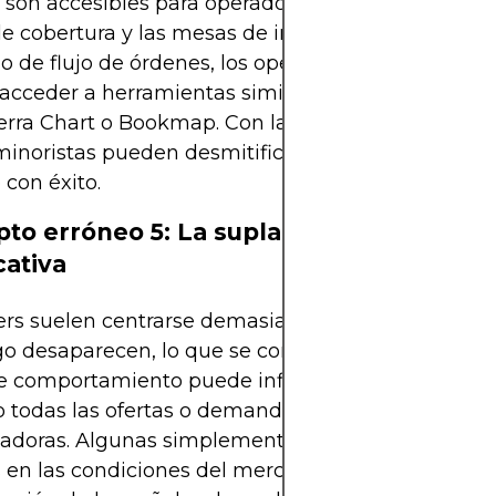
 son accesibles para operadores institucionales. Si
e cobertura y las mesas de inversión utilizan soft
 de flujo de órdenes, los operadores minoristas 
cceder a herramientas similares a través de pla
erra Chart o Bookmap. Con la formación adecuada,
minoristas pueden desmitificar el flujo de órdenes
 con éxito.
to erróneo 5: La suplantación siempre 
cativa
ers suelen centrarse demasiado en órdenes límit
o desaparecen, lo que se conoce como suplantaci
e comportamiento puede influir en el sentimiento
o todas las ofertas o demandas grandes son
doras. Algunas simplemente reflejan la intención
en las condiciones del mercado. Confiar demasia