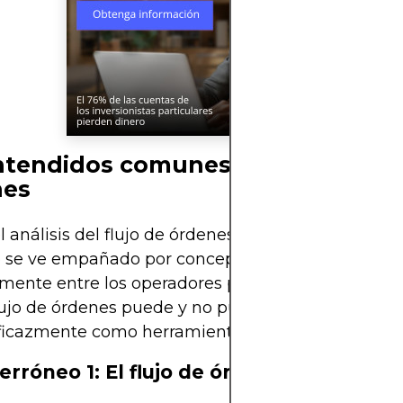
tendidos comunes sobre el flujo
nes
el análisis del flujo de órdenes tiene un valor enor
se ve empañado por conceptos erróneos general
mente entre los operadores principiantes. Compr
lujo de órdenes puede y no puede hacer es crucial
eficazmente como herramienta de trading.
erróneo 1: El flujo de órdenes predice el