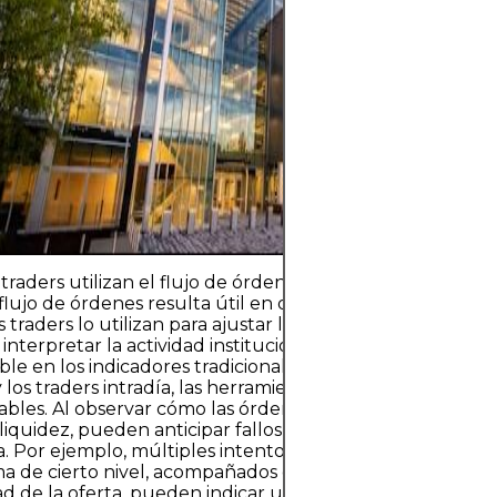
ciclos económico
específicos de l
clave es invertir
estrategia clara,
diversificación 
con capital qu
su estabilidad fi
traders utilizan el flujo de órdenes en la prácticaMás allá
l flujo de órdenes resulta útil en diversos escenarios de t
s traders lo utilizan para ajustar las entradas, gestionar p
 interpretar la actividad institucional con una precisión
ble en los indicadores tradicionales.Scalping y Day Tradi
y los traders intradía, las herramientas de flujo de órdene
ables. Al observar cómo las órdenes agresivas interactúa
liquidez, pueden anticipar fallos de ruptura, fake-outs o 
. Por ejemplo, múltiples intentos fallidos de impulsar el
a de cierto nivel, acompañados de una disminución de l
ad de la oferta, pueden indicar una oportunidad de