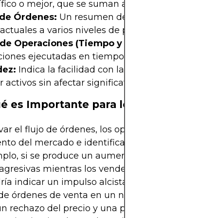
fico o mejor, que se suman al libro de órdenes.
 de Órdenes:
Un resumen de las órdenes de comp
actuales a varios niveles de precio.
 de Operaciones (Tiempo y Ventas):
Muestra las
iones ejecutadas en tiempo real.
dez:
Indica la facilidad con la que se pueden comp
 activos sin afectar significativamente el precio.
é es Importante para los Operadores
var el flujo de órdenes, los operadores intentan ev
nto del mercado e identificar posibles puntos de i
mplo, si se produce un aumento repentino de órd
agresivas mientras los vendedores apenas respon
ría indicar un impulso alcista. Por el contrario, un 
de órdenes de venta en un nivel de resistencia po
un rechazo del precio y una posible reversión. Los