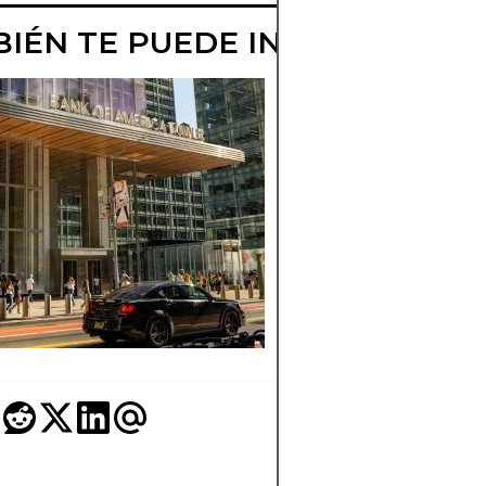
IÉN TE PUEDE INTERESAR
¿QUÉ HACEN L
CREADORES DE
MERCADO?
Descubra cómo los
creadores de merca
respaldan el trading
proporcionando
liquidez.