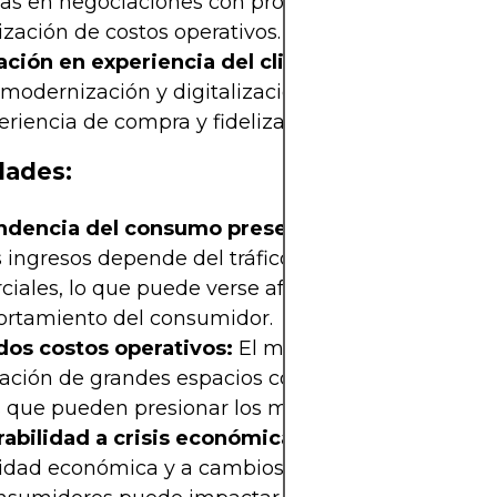
jas en negociaciones con proveedores y en la
zación de costos operativos.
ación en experiencia del cliente:
Mallplaza ha a
 modernización y digitalización de sus centros, m
eriencia de compra y fidelizando a sus clientes.
dades:
dencia del consumo presencial:
Una parte imp
 ingresos depende del tráfico físico en los centros
iales, lo que puede verse afectado por cambios e
rtamiento del consumidor.
dos costos operativos:
El mantenimiento, moder
ración de grandes espacios comerciales generan a
s que pueden presionar los márgenes de ganancia
rabilidad a crisis económicas:
La sensibilidad a l
lidad económica y a cambios en el poder adquisit