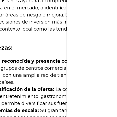
lisis nos ayudará a comprender cómo se posicion
a en el mercado, a identificar sus ventajas compet
ar áreas de riesgo o mejora. De esta forma, podr
ecisiones de inversión más informadas, consider
 contexto local como las tendencias globales en el
.
ezas:
 reconocida y presencia consolidada:
Mallplaza
s grupos de centros comerciales más destacados e
, con una amplia red de tiendas y servicios en Chi
países.
ificación de la oferta:
La compañía integra espa
, entretenimiento, gastronomía y servicios financier
 permite diversificar sus fuentes de ingreso.
mías de escala:
Su gran tamaño y alcance le oto