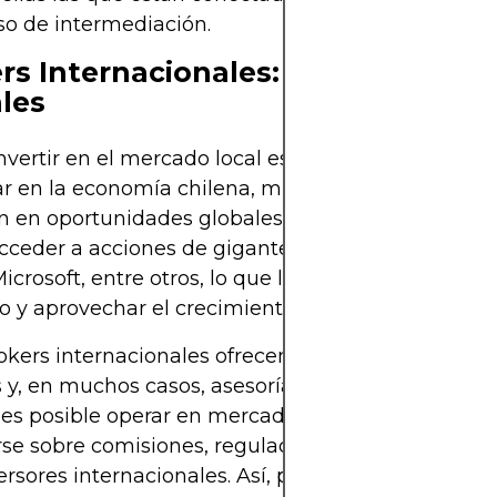
so de intermediación.
rs Internacionales: Acceso a Acc
les
invertir en el mercado local es una excelente man
ar en la economía chilena, muchos inversores tam
n en oportunidades globales. Con un broker intern
cceder a acciones de gigantes tecnológicos como
icrosoft, entre otros, lo que le permite diversificar
io y aprovechar el crecimiento de mercados desarr
okers internacionales ofrecen plataformas de trad
 y, en muchos casos, asesoría en inglés y otros id
s posible operar en mercados extranjeros, es im
se sobre comisiones, regulaciones y requisitos es
ersores internacionales. Así, podrá combinar lo me