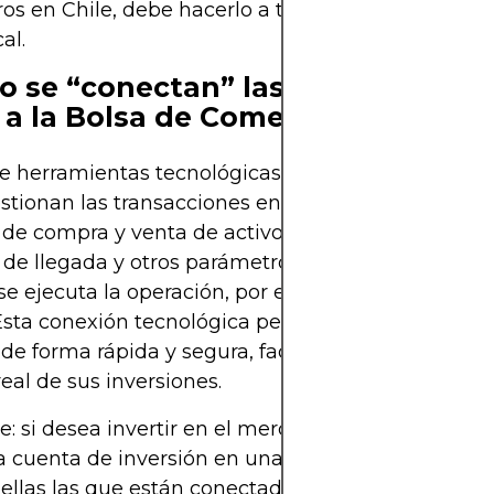
ros en Chile, debe hacerlo a través de una Corred
al.
 se “conectan” las Corredoras d
 a la Bolsa de Comercio?
 herramientas tecnológicas avanzadas, las Corre
stionan las transacciones entre inversores. Orden
de compra y venta de activos financieros según el
 de llegada y otros parámetros, y cobran una com
e ejecuta la operación, por ejemplo, al comprar 
Esta conexión tecnológica permite que las operac
 de forma rápida y segura, facilitando el seguimie
eal de sus inversiones.
: si desea invertir en el mercado bursátil chileno
a cuenta de inversión en una Corredora de Bolsa lo
ellas las que están conectadas a la Bolsa y realiz