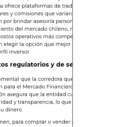
 ofrece plataformas de trading con característica
ares y comisiones que varían según el servicio. Al
 por brindar asesoría personalizada y un profund
iento del mercado chileno, mientras que otras p
costos operativos más competitivos. Estos detalles
 elegir la opción que mejor se adapte a sus nece
rfil inversor.
os regulatorios y de seguridad
mental que la corredora que elija esté regulada p
 para el Mercado Financiero (CMF) de Chile. Esta
ón asegura que la entidad cumpla con estrictas 
idad y transparencia, lo que le brinda mayor conf
su dinero.
men, para comprar o vender activos e instrument