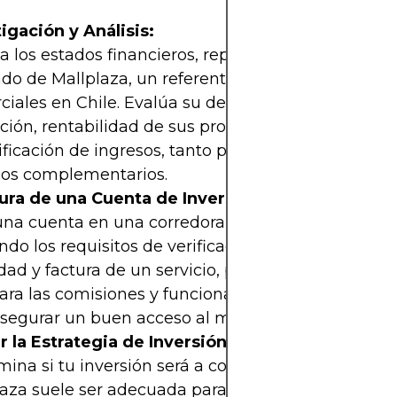
igación y Análisis:
a los estados financieros, reportes anuales y estu
o de Mallplaza, un referente en el sector de cent
ciales en Chile. Evalúa su desempeño en término
ión, rentabilidad de sus propiedades y estrategi
ificación de ingresos, tanto por alquileres como p
cios complementarios.
ura de una Cuenta de Inversión:
na cuenta en una corredora de bolsa autorizada e
ndo los requisitos de verificación habituales (cédu
dad y factura de un servicio, por ejemplo, de Enel C
ra las comisiones y funcionalidades de las plata
asegurar un buen acceso al mercado.
r la Estrategia de Inversión:
ina si tu inversión será a corto, mediano o largo 
laza suele ser adecuada para estrategias de medi