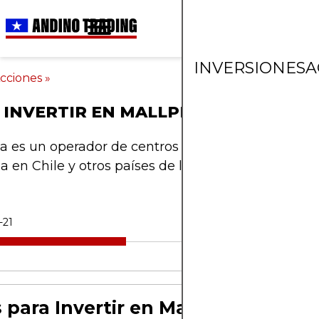
INVERSIONES
A
cciones
»
INVERTIR EN MALLPLAZA
a es un operador de centros comerciales con una 
a en Chile y otros países de la región.
-21
 para Invertir en Mallplaza