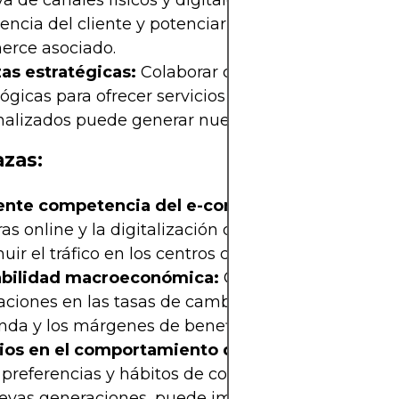
va de canales físicos y digitales puede mejorar la
encia del cliente y potenciar el crecimiento del e-
rce asociado.
zas estratégicas:
Colaborar con marcas y empres
ógicas para ofrecer servicios innovadores y
nalizados puede generar nuevas fuentes de ingres
zas:
ente competencia del e-commerce:
El auge de 
s online y la digitalización del comercio pueden
uir el tráfico en los centros comerciales.
abilidad macroeconómica:
Crisis económicas, inf
aciones en las tasas de cambio pueden afectar la
da y los márgenes de beneficio.
os en el comportamiento del consumidor:
La e
 preferencias y hábitos de compra, especialmente
evas generaciones, puede impactar la relevancia 