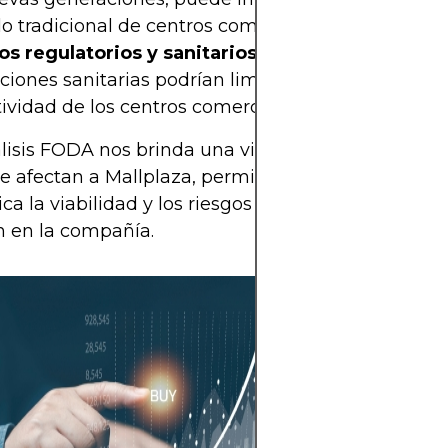
 tradicional de centros comerciales.
os regulatorios y sanitarios:
Nuevas normativas 
cciones sanitarias podrían limitar el aforo y afectar
ividad de los centros comerciales.
lisis FODA nos brinda una visión integral de los fa
e afectan a Mallplaza, permitiéndonos evaluar de
ica la viabilidad y los riesgos asociados a una posi
n en la compañía.
Aunque invertir
en particular pu
alternativa atrac
aconsejable co
inversión con ac