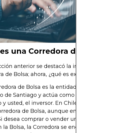
sectores o geogr
mitigar riesgos 
sector energétic
cartera bien dive
es una Corredora de Bolsa?
cción anterior se destacó la importancia de conta
a de Bolsa; ahora, ¿qué es exactamente?
edora de Bolsa es la entidad que se conecta a la 
 de Santiago y actúa como intermediaria entre e
 y usted, el inversor. En Chile se conoce comúnm
rredora de Bolsa, aunque en otros países se la d
Si desea comprar o vender un instrumento financi
n la Bolsa, la Corredora se encarga de ejecutar la