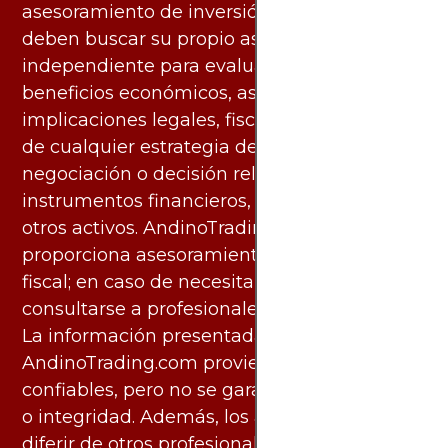
asesoramiento de inversión. Los usuarios
deben buscar su propio asesoramiento
independiente para evaluar los riesgos y
beneficios económicos, así como las
implicaciones legales, fiscales y contables
de cualquier estrategia de inversión,
negociación o decisión relacionada con
instrumentos financieros, materias primas u
otros activos. AndinoTrading.com no
proporciona asesoramiento legal, contable o
fiscal; en caso de necesitarlo, debe
consultarse a profesionales especializados.
La información presentada por
AndinoTrading.com proviene de fuentes
confiables, pero no se garantiza su exactitud
o integridad. Además, los análisis pueden
diferir de otros profesionales calificados y