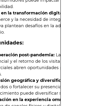
onsumidores puede impactar negativamente la
ilidad.
 en la transformación digital:
La competencia de
rce y la necesidad de integrar canales digitales
va plantean desafíos en la adaptación del modelo
io.
nidades:
eración post-pandemia:
La reactivación del co
cial y el retorno de los visitantes a los centros
ciales abren oportunidades para aumentar la aflu
.
sión geográfica y diversificación:
Ingresar a nu
os o fortalecer su presencia en regiones con pot
cimiento puede diversificar sus ingresos.
ación en la experiencia omnicanal:
La integraci