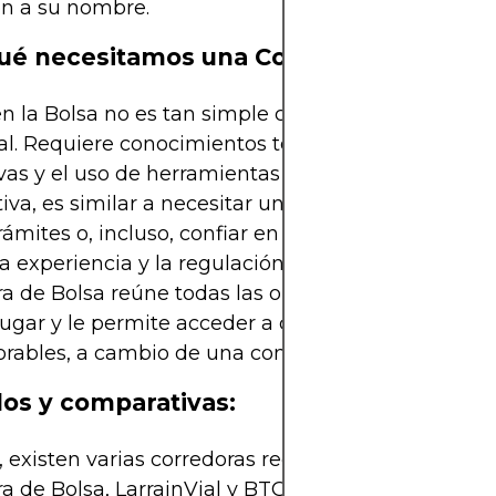
ón a su nombre.
ué necesitamos una Corredora de Bolsa
n la Bolsa no es tan simple como hacerlo de for
al. Requiere conocimientos técnicos, cumplimien
as y el uso de herramientas avanzadas. Para pon
iva, es similar a necesitar un abogado especializ
trámites o, incluso, confiar en un médico experto 
 la experiencia y la regulación marcan la diferenci
a de Bolsa reúne todas las oportunidades de inve
lugar y le permite acceder a condiciones de negoc
rables, a cambio de una comisión.
os y comparativas:
, existen varias corredoras reconocidas, como BCI
a de Bolsa, LarrainVial y BTG Pactual Chile, entre 