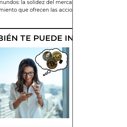
ndos: la solidez del mercado local y las oportu
miento que ofrecen las acciones globales.
IÉN TE PUEDE INTERESAR
CÓMO INVERTI
EN DOGECOIN 
CHILE
Guía que explica c
invertir en Dogecoin
desde Chile, con
instrucciones básica
para empezar.