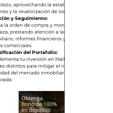
plazo, aprovechando la estabilidad en los ingresos
eres y la revalorización de los activos inmobiliarios
ción y Seguimiento:
ta la orden de compra y monitorea el desempeño
aza, prestando atención a las tendencias en el se
liario, informes financieros y cambios en el con
s comerciales.
ificación del Portafolio:
ementa tu inversión en Mallplaza con otros activ
es distintos para mitigar el riesgo inherente a la
lidad del mercado inmobiliario y lograr una carter
brada.