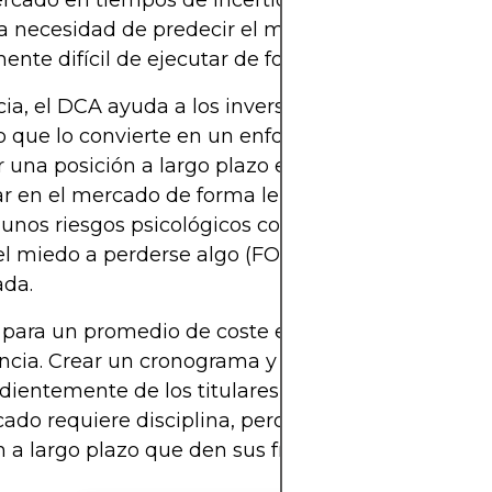
ercado en tiempos de incertidumbre. Además, el
a necesidad de predecir el mercado, una práctica
ente difícil de ejecutar de forma consistente y exi
ia, el DCA ayuda a los inversores a promediar su
lo que lo convierte en un enfoque menos arriesga
r una posición a largo plazo en el mercado. Permi
ar en el mercado de forma lenta y reflexiva, a la v
gunos riesgos psicológicos comunes, como las ven
el miedo a perderse algo (FOMO) o la toma de dec
ada.
 para un promedio de coste en dólares exitoso es 
ncia. Crear un cronograma y cumplirlo
ientemente de los titulares de los medios o las c
ado requiere disciplina, pero puede fomentar háb
n a largo plazo que den sus frutos con el tiempo.