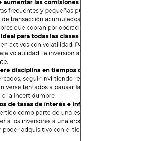
 aumentar las comisiones por transacción:
Las
as frecuentes y pequeñas pueden resultar en ma
s de transacción acumulados, especialmente con
ores que cobran por operación.
ideal para todas las clases de activos:
El DCA e
 en activos con volatilidad. Para inversiones más 
aja volatilidad, la inversión a tanto alzado puede
nte.
ere disciplina en tiempos de inercia:
En días de
rcados, seguir invirtiendo requiere disciplina. Al
 verse tentados a pausar las contribuciones debi
o la incertidumbre.
os de tasas de interés e inflación:
Mantener el e
vertido como parte de una estrategia de DCA podr
r a los inversores a una erosión inflacionaria o a 
poder adquisitivo con el tiempo.