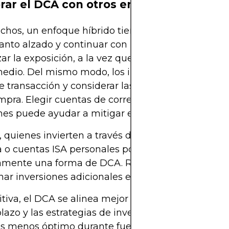
brar el DCA con otros enfoques
chos, un enfoque híbrido tiene sentido. Comenza
tanto alzado y continuar con un programa de DC
r la exposición, a la vez que se aprovechan las v
edio. Del mismo modo, los inversores deben revis
e transacción y considerar las comisiones asociad
pra. Elegir cuentas de corretaje con operaciones 
es puede ayudar a mitigar estos gastos.
quienes invierten a través de planes de pension
o cuentas ISA personales podrían ya practicar
tamente una forma de DCA. Reconocer esto puede
nar inversiones adicionales en consecuencia.
itiva, el DCA se alinea mejor con las filosofías de 
plazo y las estrategias de inversión con apoyo emo
es menos óptimo durante fuertes mercados alcista