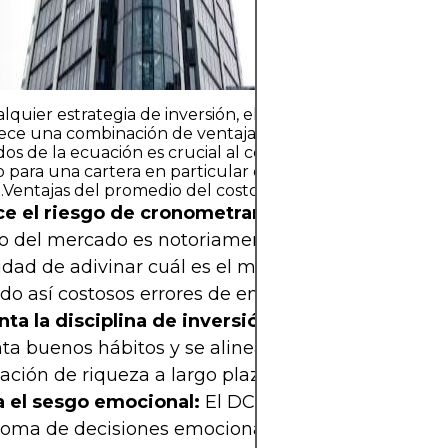
con capital qu
su estabilidad fi
quier estrategia de inversión, el promedio del costo en
rece una combinación de ventajas y desventajas. Compr
os de la ecuación es crucial al considerar si el DCA es e
para una cartera en particular o un objetivo financiero
l.Ventajas del promedio del costo en dólares
e el riesgo de cronometrar el mercado:
Calcula
 del mercado es notoriamente difícil. El DCA elim
dad de adivinar cuál es el mejor momento para in
do así costosos errores de entrada.
ta la disciplina de inversión:
La inversión regul
a buenos hábitos y se alinea con objetivos consi
ación de riqueza a largo plazo.
a el sesgo emocional:
El DCA ayuda a reducir el
 toma de decisiones emocional. Es menos probable