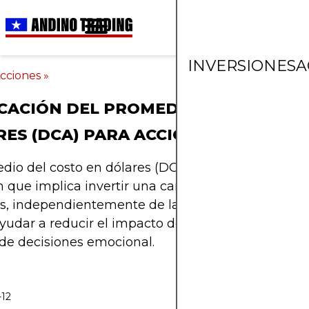
INVERSIONES
A
cciones
»
CACIÓN DEL PROMEDIO DEL COSTO 
ES (DCA) PARA ACCIONES
dio del costo en dólares (DCA) es una estrategia 
n que implica invertir una cantidad fija a intervalo
es, independientemente de las condiciones del me
udar a reducir el impacto de la volatilidad del m
de decisiones emocional.
-12