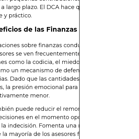
a largo plazo. El DCA hace que este enfoque sea
e y práctico.
eficios de las Finanzas Conductuales
gaciones sobre finanzas conductuales han demost
rsores se ven frecuentemente influenciados por
s como la codicia, el miedo y el arrepentimiento
omo un mecanismo de defensa psicológica contra
as. Dado que las cantidades de inversión son pe
s, la presión emocional para "acertar" es
ativamente menor.
mbién puede reducir el remordimiento asociado a
cisiones en el momento oportuno o la parálisis q
 la indecisión. Fomenta una mentalidad a largo pl
 la mayoría de los asesores financieros recomien