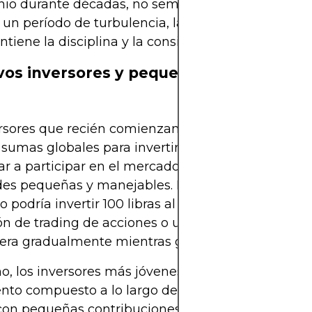
io durante décadas, no semanas. Incluso si el m
 un período de turbulencia, la naturaleza automát
iene la disciplina y la consistencia.
vos inversores y pequeñas cantidades 
ersores que recién comienzan a menudo no dispo
sumas globales para invertir. El DCA les permite
r a participar en el mercado de inmediato con
des pequeñas y manejables. Por ejemplo, un recié
 podría invertir 100 libras al mes a través de una
ón de trading de acciones o un plan de pensiones
era gradualmente mientras gana experiencia y co
, los inversores más jóvenes se benefician del
nto compuesto a lo largo del tiempo. Comenzar p
con pequeñas contribuciones, puede tener un gra