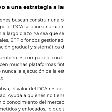
yo a una estrategia a largo plazo
enes buscan construir una cartera diversificada a 
po, el DCA se alinea naturalmente con un horizon
n a largo plazo. Ya sea que se invierta en acciones
ales, ETF o fondos gestionados, la estrategia pro
ión gradual y sistemática de riqueza.
ambién es compatible con las funciones de autoi
cen muchas plataformas fintech y brókeres, lo que
nunca la ejecución de la estrategia sin supervisi
e.
itiva, el valor del DCA reside en su simplicidad y
idad. Ayuda a quienes no tienen una amplia experi
ón o conocimiento del mercado a mantenerse
tidos y enfocados, lo que suele ser la parte má