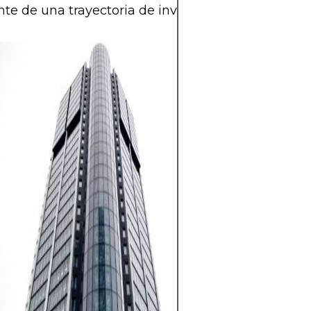
te de una trayectoria de inversión exitosa.
Las acciones ofr
de crecimiento a
ingresos por div
invertir en emp
valor a lo largo 
también conllev
significativo deb
volatilidad del 
ciclos económico
específicos de l
clave es invertir
estrategia clara,
diversificación 