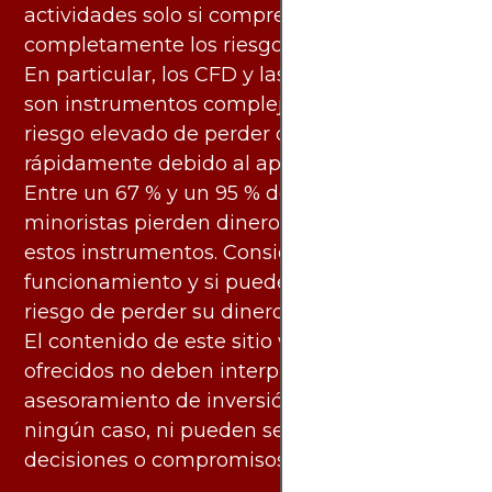
actividades solo si comprende
completamente los riesgos asociados.
En particular, los CFD y las criptomonedas
son instrumentos complejos y conllevan un
riesgo elevado de perder dinero
rápidamente debido al apalancamiento.
Entre un 67 % y un 95 % de los inversores
minoristas pierden dinero al negociar con
estos instrumentos. Considere si entiende su
funcionamiento y si puede asumir el alto
riesgo de perder su dinero.
El contenido de este sitio web y los servicios
ofrecidos no deben interpretarse como
asesoramiento de inversión ni financiero en
ningún caso, ni pueden servir de base para
decisiones o compromisos de ningún tipo.