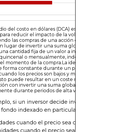
io del costo en dólares (DCA) es una estrategia de inver
para reducir el impacto de la volatilidad del mercado
endo las compras de una acción o cartera específica a lo 
n lugar de invertir una suma global, el inversor se com
na cantidad fija de un valor a intervalos establecidos, 
 quincenal o mensualmente, independientemente del pr
 el momento de la compra.La idea detrás del DCA es sencil
 de forma constante durante un período, se pueden com
cuando los precios son bajos y menos cuando son altos. 
sto puede resultar en un coste medio por acción menor
ión con invertir una suma global en un único momento
ente durante periodos de alta volatilidad del mercado.
plo, si un inversor decide invertir 500 £ al mes e
 fondo indexado en particular, podría comprar:
dades cuando el precio sea de 50 £ en enero
nidades cuando el precio sea de 40 £ en febrero