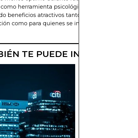
 como herramienta psicológica y estratégica sigu
do beneficios atractivos tanto para quienes ahorr
ación como para quienes se inician en el ahorro.
IÉN TE PUEDE INTERESAR
ESTRATEGIAS D
DIVERSIFICACI
DE RENTA
VARIABLE Y
RIESGOS DE
CONCENTRACI
Aprenda a diversific
su cartera de accion