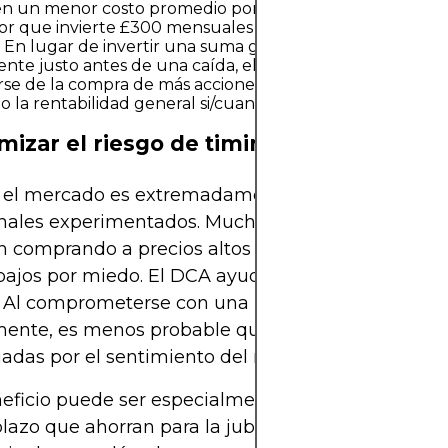
en un menor costo promedio por acción.Por ejemplo, con
or que invierte £300 mensuales en una acción que fluc
. En lugar de invertir una suma global en un momento e
nte justo antes de una caída, el DCA permite al inverso
rse de la compra de más acciones cuando los precios baj
 la rentabilidad general si/cuando los precios se recupe
imizar el riesgo de timing
 el mercado es extremadamente difícil, incluso pa
nales experimentados. Muchos inversores individ
n comprando a precios altos por emoción o vendi
bajos por miedo. El DCA ayuda a eliminar la emoc
. Al comprometerse con una inversión programad
ente, es menos probable que las decisiones se v
iadas por el sentimiento del mercado o los titulare
eficio puede ser especialmente valioso para los i
plazo que ahorran para la jubilación o acumulan