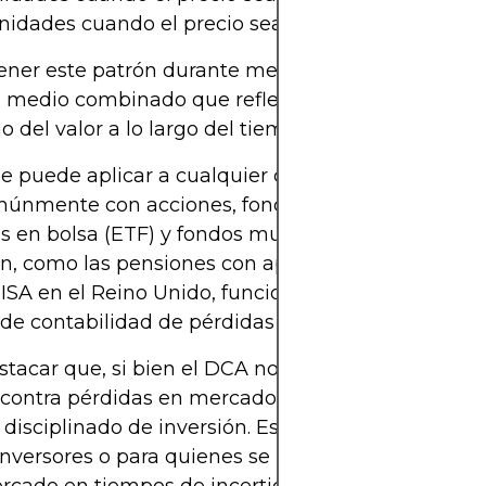
unidades cuando el precio sea de 60 £ en marzo
ner este patrón durante meses o años, el inversor
 medio combinado que refleja las tendencias gen
io del valor a lo largo del tiempo.
e puede aplicar a cualquier clase de activo, pero s
únmente con acciones, fondos indexados, fondo
s en bolsa (ETF) y fondos mutuos. Muchos planes
ón, como las pensiones con aportaciones laborales 
 ISA en el Reino Unido, funcionan básicamente co
de contabilidad de pérdidas (DCA) por defecto.
tacar que, si bien el DCA no garantiza beneficios 
contra pérdidas en mercados bajistas, sí constitu
disciplinado de inversión. Es especialmente útil p
nversores o para quienes se muestran reticentes a