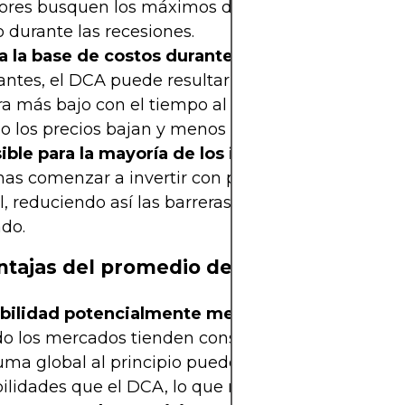
sores busquen los máximos del mercado o vendan
 durante las recesiones.
 la base de costos durante la volatilidad:
En me
antes, el DCA puede resultar en un precio promed
a más bajo con el tiempo al comprar más accion
o los precios bajan y menos cuando suben.
ible para la mayoría de los inversores:
Permite a
nas comenzar a invertir con pequeñas cantidades
l, reduciendo así las barreras para participar en el
do.
tajas del promedio del costo en dólare
bilidad potencialmente menor en mercados alc
o los mercados tienden constantemente al alza, i
uma global al principio puede generar mayores
ilidades que el DCA, lo que retrasa la inversión c