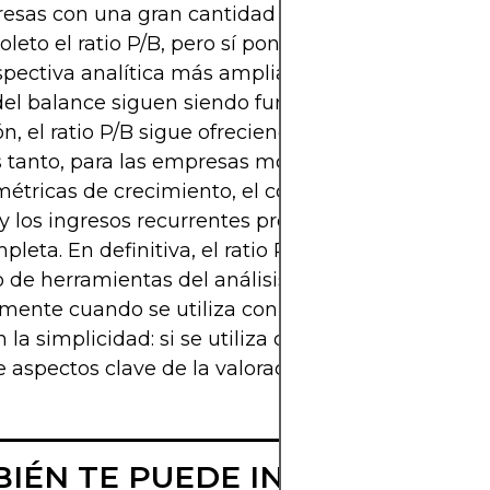
esas con una gran cantidad de activos intangible
oleto el ratio P/B, pero sí pone de relieve la neces
pectiva analítica más amplia. En sectores donde 
del balance siguen siendo fundamentales para la
ón, el ratio P/B sigue ofreciendo una utilidad clara.
 tanto, para las empresas modernas, interpretarlo
métricas de crecimiento, el coste de adquisición d
 y los ingresos recurrentes proporciona una perspe
leta. En definitiva, el ratio P/B conserva su lugar
 de herramientas del análisis fundamental,
mente cuando se utiliza con criterio y contexto. S
n la simplicidad: si se utiliza correctamente, puede
e aspectos clave de la valoración y la oportunidad.
IÉN TE PUEDE INTERESAR