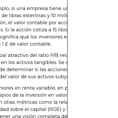
plo, si una empresa tiene un valor contable de 1
 de libras esterlinas y 10 millones de acciones en
ión, el valor contable por acción sería de 10 libras
s. Si la acción cotiza a 15 libras esterlinas, el ratio 
o significa que los inversores están dispuestos a pag
 1 £ de valor contable.
ipal atractivo del ratio P/B reside en su simplicidad
en los activos tangibles. Se originó como una fo
 de determinar si las acciones cotizan por debajo 
el valor de sus activos subyacentes.
rsores en renta variable, en particular aquellos q
ipios de la inversión en valor, suelen utilizar el rat
n otras métricas como la relación precio-beneficio 
idad sobre el capital (ROE) y los ratios de endeud
tener una visión completa de los fundamentos de