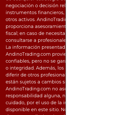
negociación o decisión relacionada con
instrumentos financieros, materias primas u
otros activos. AndinoTrading.com no
proporciona asesoramiento legal, contable o
fiscal; en caso de necesitarlo, debe
consultarse a profesionales especializados.
La información presentada por
AndinoTrading.com proviene de fuentes
confiables, pero no se garantiza su exactitud
o integridad. Además, los análisis pueden
diferir de otros profesionales calificados y
están sujetos a cambios sin previo aviso.
AndinoTrading.com no asume
responsabilidad alguna, ni deber de
cuidado, por el uso de la información
disponible en este sitio. No obstante, este