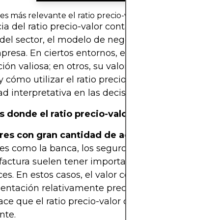
s más relevante el ratio precio-valor contable?
cia del ratio precio-valor contable depende en gra
el sector, el modelo de negocio y el contexto fin
presa. En ciertos entornos, este ratio puede revel
ión valiosa; en otros, su valor es limitado. Compr
 cómo utilizar el ratio precio-valor contable mejo
d interpretativa en las decisiones de inversión.
s donde el ratio precio-valor contable es impor
res con gran cantidad de activos
: Las empresas
es como la banca, los seguros, el sector inmobiliar
actura suelen tener importantes activos tangible
es. En estos casos, el valor contable es una
entación relativamente precisa del valor económi
ce que el ratio precio-valor contable sea especi
nte.