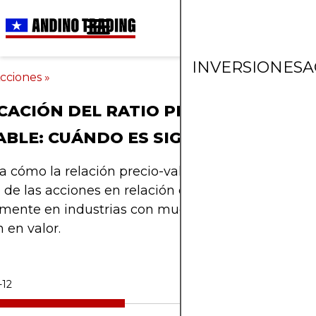
INVERSIONES
A
cciones
»
CACIÓN DEL RATIO PRECIO/VALOR
BLE: CUÁNDO ES SIGNIFICATIVO
 cómo la relación precio-valor contable ayuda a 
o de las acciones en relación con el valor contable,
mente en industrias con muchos activos o estrate
n en valor.
-12