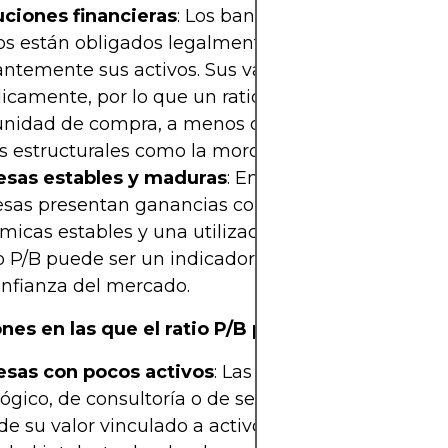
uciones financieras
: Los bancos y las compañías 
s están obligados legalmente a revalorizar
ntemente sus activos. Sus valores contables se a
icamente, por lo que un ratio P/B bajo puede indi
unidad de compra, a menos que esté impulsado p
s estructurales como la morosidad.
sas estables y maduras
: En los casos en que las
sas presentan ganancias consistentes, condicion
icas estables y una utilización predecible de los 
io P/B puede ser un indicador fiable del valor a lar
onfianza del mercado.
nes en las que el ratio P/B pierde relevancia
sas con pocos activos
: Las empresas de los sect
ógico, de consultoría o de servicios suelen tener 
de su valor vinculado a activos intangibles (como