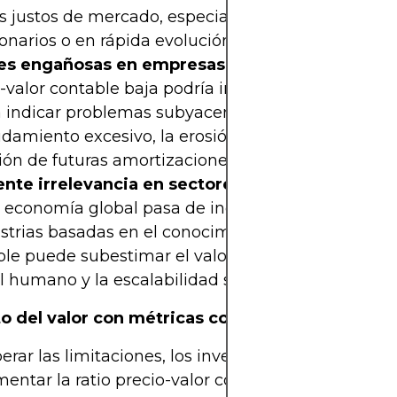
es justos de mercado, especialmente en mercados
ionarios o en rápida evolución.
es engañosas en empresas en dificultades
: Una
-valor contable baja podría indicar una infravalora
a indicar problemas subyacentes como un
damiento excesivo, la erosión de los márgenes o 
ión de futuras amortizaciones.
ente irrelevancia en sectores tecnológicos
: A 
 economía global pasa de industrias basadas en el
strias basadas en el conocimiento, la ratio precio-
ble puede subestimar el valor de las empresas do
l humano y la escalabilidad son puntos fuertes.
 del valor con métricas complementarias
erar las limitaciones, los inversores informados s
ntar la ratio precio-valor contable con: