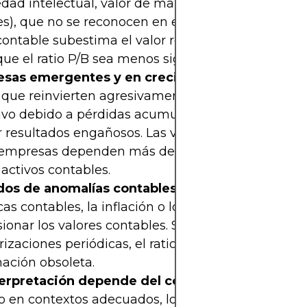
dad intelectual, valor de marca o relaciones con l
es), que no se reconocen en el balance. En estos ca
contable subestima el valor real de la empresa, lo
ue el ratio P/B sea menos significativo.
sas emergentes y en crecimiento
: En empresa
l que reinvierten agresivamente o tienen patrimon
ivo debido a pérdidas acumuladas, el ratio P/B p
r resultados engañosos. Las valoraciones de merc
 empresas dependen más de los flujos de caja fut
 activos contables.
dos de anomalías contables
: Las inconsistencias 
cas contables, la inflación o los pasivos ocultos p
sionar los valores contables. Sin normas uniformes
rizaciones periódicas, el ratio P/B puede reflejar
ación obsoleta.
terpretación depende del contexto
o en contextos adecuados, los datos P/B sin proce