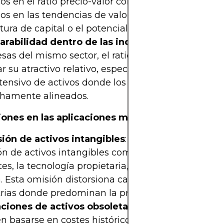
s en el ratio precio-valor contable para monitorea
s en las tendencias de valoración, la salud de la
tura de capital o el potencial de recuperación.
rabilidad dentro de las industrias
: Al comparar
as del mismo sector, el ratio precio-valor conta
ar su atractivo relativo, especialmente en negocio
tensivo de activos donde los valores contables es
chamente alineados.
iones en las aplicaciones modernas
sión de activos intangibles
: Una crítica important
n de activos intangibles como el fondo de comerc
es, la tecnología propietaria, el software y el valo
 Esta omisión distorsiona cada vez más la ratio e
rias donde predominan la propiedad digital e inte
aciones de activos obsoletas
: Los valores contab
 basarse en costes históricos, que pueden no refl