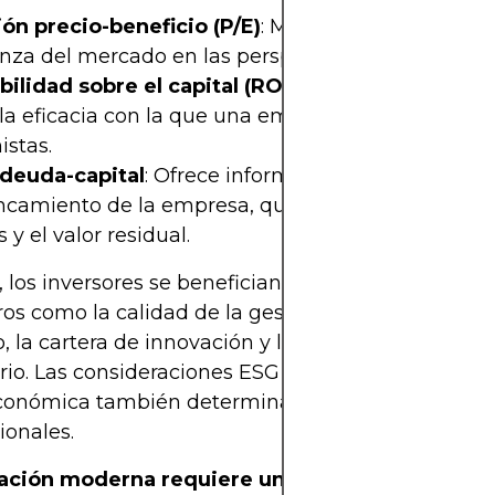
ión precio-beneficio (P/E)
: Mide la rentabilidad y 
nza del mercado en las perspectivas de ganancias
bilidad sobre el capital (ROE)
: Proporciona cont
la eficacia con la que una empresa utiliza el capit
istas.
 deuda-capital
: Ofrece información sobre el
camiento de la empresa, que influye en el riesgo
s y el valor residual.
los inversores se benefician al evaluar factores n
ros como la calidad de la gestión, la posición en el
 la cartera de innovación y la exposición al riesgo
rio. Las consideraciones ESG y la alineación
onómica también determinan la relevancia de los
ionales.
ración moderna requiere un enfoque híbrido
: E