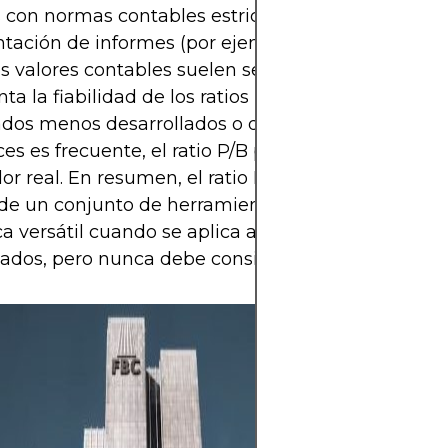
 con normas contables estrictas y transparencia e
tación de informes (por ejemplo, Reino Unido, EE.
os valores contables suelen ser más fiables, lo que
a la fiabilidad de los ratios P/B. Por el contrario, 
dos menos desarrollados o donde la manipulació
es es frecuente, el ratio P/B puede ser menos ind
lor real. En resumen, el ratio P/B funciona mejor 
 de un conjunto de herramientas más amplio. Es 
a versátil cuando se aplica a los sectores y circun
ados, pero nunca debe considerarse de forma aisl
Las acciones ofr
de crecimiento a
ingresos por div
invertir en emp