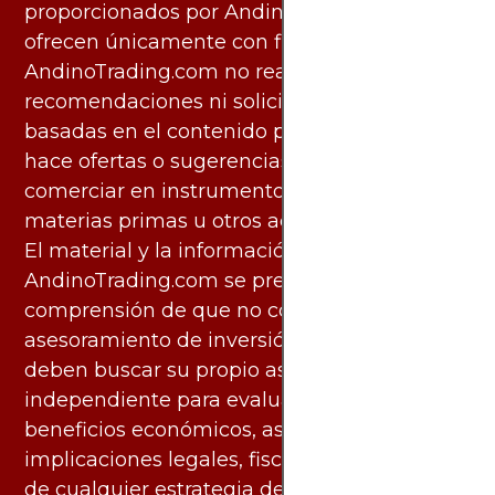
proporcionados por AndinoTrading.com se
ofrecen únicamente con fines informativos.
AndinoTrading.com no realiza
recomendaciones ni solicita acciones
basadas en el contenido proporcionado, ni
hace ofertas o sugerencias para invertir o
comerciar en instrumentos financieros,
materias primas u otros activos.
El material y la información disponibles en
AndinoTrading.com se presentan con la
comprensión de que no constituyen
asesoramiento de inversión. Los usuarios
deben buscar su propio asesoramiento
independiente para evaluar los riesgos y
beneficios económicos, así como las
implicaciones legales, fiscales y contables
de cualquier estrategia de inversión,