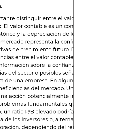
.
tante distinguir entre el valor contable y el valor 
 El valor contable es un concepto contable basad
stórico y la depreciación de los activos, mientras q
 mercado representa la confianza de los inversores
ivas de crecimiento futuro. Por esta razón, las
ncias entre el valor contable y el valor de mercad
información sobre la confianza del mercado, las
as del sector o posibles señales de alerta en la sa
ra de una empresa. En algunos casos, el ratio P/B
ineficiencias del mercado. Un ratio P/B inferior a 1 
una acción potencialmente infravalorada, siempre
problemas fundamentales que lastimen su precio.
o, un ratio P/B elevado podría implicar una sólida
a de los inversores o, alternativamente, una
loración, dependiendo del rendimiento subyacent