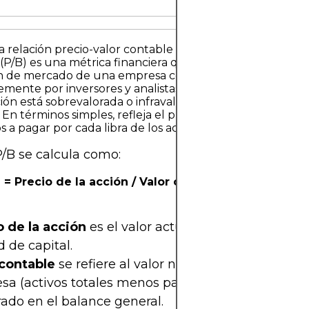
a relación precio-valor contable (P/B)?La relación precio
(P/B) es una métrica financiera que se utiliza para compa
n de mercado de una empresa con su valor contable. Uti
mente por inversores y analistas, la relación P/B ayuda 
ción está sobrevalorada o infravalorada en relación con su
 En términos simples, refleja el precio que los inversores
s a pagar por cada libra de los activos netos de una emp
 P/B se calcula como:
B = Precio de la acción / Valor contable por acción
o de la acción
es el valor actual de cotización de 
 de capital.
 contable
se refiere al valor neto de los activos de
a (activos totales menos pasivos totales) según l
rado en el balance general.