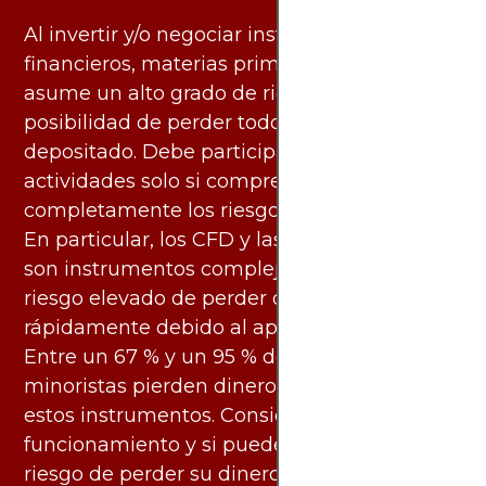
Al invertir y/o negociar instrumentos
financieros, materias primas y otros activos,
asume un alto grado de riesgo. Existe la
posibilidad de perder todo el capital
depositado. Debe participar en estas
actividades solo si comprende
completamente los riesgos asociados.
En particular, los CFD y las criptomonedas
son instrumentos complejos y conllevan un
riesgo elevado de perder dinero
rápidamente debido al apalancamiento.
Entre un 67 % y un 95 % de los inversores
minoristas pierden dinero al negociar con
estos instrumentos. Considere si entiende su
funcionamiento y si puede asumir el alto
riesgo de perder su dinero.