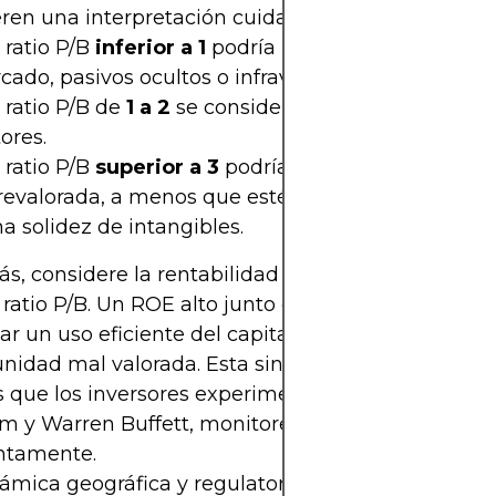
ren una interpretación cuidadosa. Por ejemplo:
 ratio P/B
inferior a 1
podría indicar desconfianza 
ado, pasivos ocultos o infravaloración.
 ratio P/B de
1 a 2
se considera normal en muchos
ores.
 ratio P/B
superior a 3
podría indicar una acción
revalorada, a menos que esté respaldada por un 
a solidez de intangibles.
, considere la rentabilidad sobre el capital (ROE
 ratio P/B. Un ROE alto junto con un P/B bajo podr
ar un uso eficiente del capital y, posiblemente, u
nidad mal valorada. Esta sinergia es una de las r
as que los inversores experimentados, como Benj
m y Warren Buffett, monitorean ambos indicador
ntamente.
ámica geográfica y regulatoria también es import