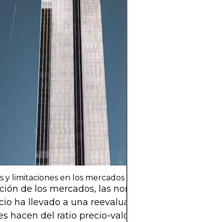
valor a lo largo 
también conllev
significativo deb
volatilidad del 
ciclos económico
específicos de l
clave es invertir
estrategia clara,
diversificación 
con capital qu
su estabilidad fi
s y limitaciones en los mercados modernos
ción de los mercados, las normas contables y los
io ha llevado a una reevaluación del uso que los
es hacen del ratio precio-valor contable en la tom