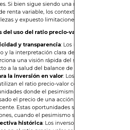
es. Si bien sigue siendo una métrica fundamental
 de renta variable, los contextos modernos han res
alezas y expuesto limitaciones críticas.
 del uso del ratio precio-valor contable
icidad y transparencia
: Los inversores valoran el 
lo y la interpretación clara del ratio precio-valor co
rciona una visión rápida del sentimiento del mer
to a la salud del balance de una empresa.
ara la inversión en valor
: Los inversores tradicion
utilizan el ratio precio-valor contable para identific
unidades donde el pesimismo del mercado puede
ado el precio de una acción por debajo de su val
ente. Estas oportunidades suelen surgir durante 
iones, cuando el pesimismo supera a los fundamen
ectiva histórica
: Los inversores a largo plazo rast