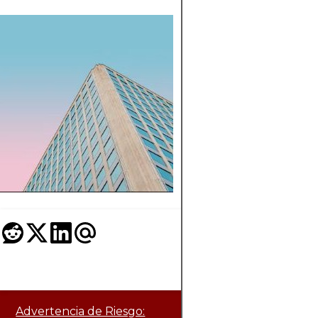
RELACIÓN
PRECIO-VENTAS
QUÉ SIGNIFICA
LA INVERSIÓN
Comprenda la relac
P/S y su uso en la
valoración.
Advertencia de Riesgo: