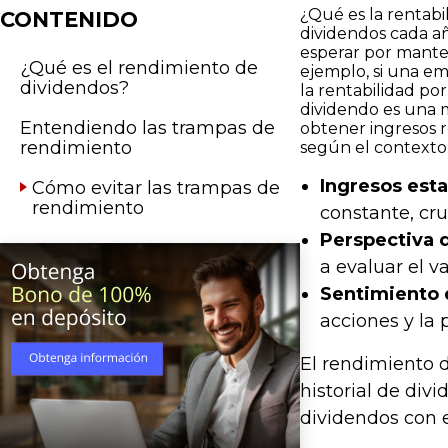
¿Qué es la rentabi
CONTENIDO
dividendos cada añ
esperar por manten
¿Qué es el rendimiento de
ejemplo, si una emp
dividendos?
la rentabilidad po
dividendo es una m
Entendiendo las trampas de
obtener ingresos 
rendimiento
según el contexto
Ingresos esta
Cómo evitar las trampas de
rendimiento
constante, cru
Perspectiva d
a evaluar el va
Sentimiento 
acciones y la 
El rendimiento d
historial de div
dividendos con e