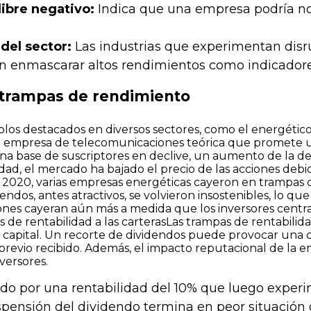
libre negativo:
Indica que una empresa podría no 
 del sector:
Las industrias que experimentan disru
 enmascarar altos rendimientos como indicadore
 trampas de rendimiento
os destacados en diversos sectores, como el energético,
empresa de telecomunicaciones teórica que promete una
na base de suscriptores en declive, un aumento de la de
ad, el mercado ha bajado el precio de las acciones debido 
2020, varias empresas energéticas cayeron en trampas de
dendos, antes atractivos, se volvieron insostenibles, lo q
iones cayeran aún más a medida que los inversores cent
s de rentabilidad a las carterasLas trampas de rentabili
 capital. Un recorte de dividendos puede provocar una 
previo recibido. Además, el impacto reputacional de la 
versores.
ído por una rentabilidad del 10% que luego experi
uspensión del dividendo termina en peor situación