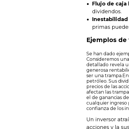
Flujo de caja 
dividendos.
Inestabilidad
primas pueden
Ejemplos de
Se han dado ejempl
Consideremos una 
detallado revela u
generosa rentabilid
ser una trampa.En 
petróleo. Sus divi
precios de las acc
afectan las trampa
el de ganancias de
cualquier ingreso 
confianza de los in
Un inversor atra
acciones y la s