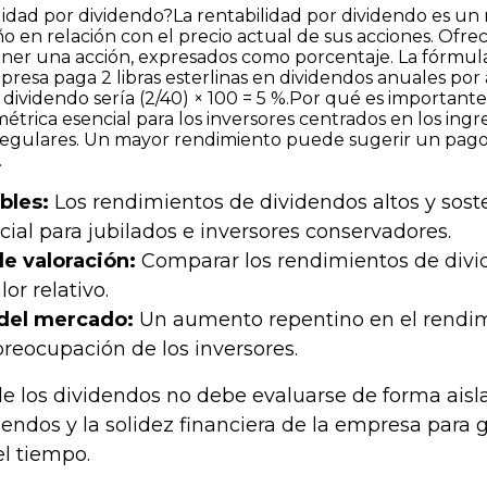
lidad por dividendo?La rentabilidad por dividendo es un
o en relación con el precio actual de sus acciones. Ofrec
er una acción, expresados ​​como porcentaje. La fórmula 
resa paga 2 libras esterlinas en dividendos anuales por a
r dividendo sería (2/40) × 100 = 5 %.Por qué es important
étrica esencial para los inversores centrados en los in
regulares. Un mayor rendimiento puede sugerir un pago 
.
bles:
Los rendimientos de dividendos altos y sost
cial para jubilados e inversores conservadores.
e valoración:
Comparar los rendimientos de divi
lor relativo.
del mercado:
Un aumento repentino en el rendimie
preocupación de los inversores.
e los dividendos no debe evaluarse de forma aisla
idendos y la solidez financiera de la empresa par
l tiempo.