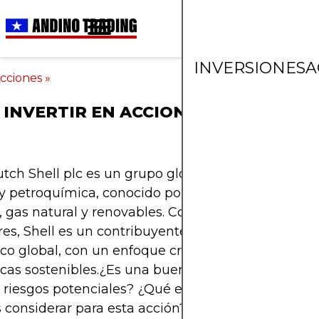
INVERSIONES
A
cciones
»
INVERTIR EN ACCIONES DE SHELL D
tch Shell plc es un grupo global de compañías d
y petroquímica, conocido por sus extensas opera
, gas natural y renovables. Cotizada en la Bolsa de
es, Shell es un contribuyente significativo al sumi
co global, con un enfoque creciente en solucione
cas sostenibles.¿Es una buena inversión entonce
 riesgos potenciales? ¿Qué estrategia de inversió
 considerar para esta acción? Este artículo respon