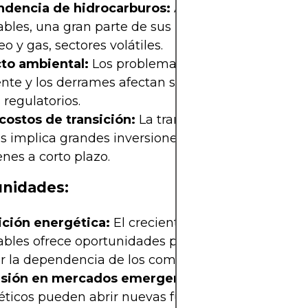
dencia de hidrocarburos:
A pesar de sus invers
bles, una gran parte de sus ingresos proviene del
eo y gas, sectores volátiles.
to ambiental:
Los problemas relacionados con e
nte y los derrames afectan su imagen y pueden 
 regulatorios.
 costos de transición:
La transformación hacia en
s implica grandes inversiones que pueden presion
nes a corto plazo.
nidades:
ición energética:
El creciente interés en energía
bles ofrece oportunidades para diversificar su por
r la dependencia de los combustibles fósiles.
sión en mercados emergentes:
Nuevos mercad
ticos pueden abrir nuevas fuentes de ingresos.