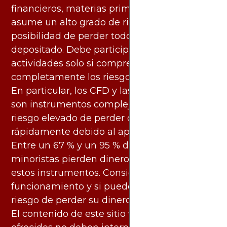
financieros, materias primas y otros activos,
asume un alto grado de riesgo. Existe la
posibilidad de perder todo el capital
depositado. Debe participar en estas
actividades solo si comprende
completamente los riesgos asociados.
En particular, los CFD y las criptomonedas
son instrumentos complejos y conllevan un
riesgo elevado de perder dinero
rápidamente debido al apalancamiento.
Entre un 67 % y un 95 % de los inversores
minoristas pierden dinero al negociar con
estos instrumentos. Considere si entiende su
funcionamiento y si puede asumir el alto
riesgo de perder su dinero.
El contenido de este sitio web y los servicios