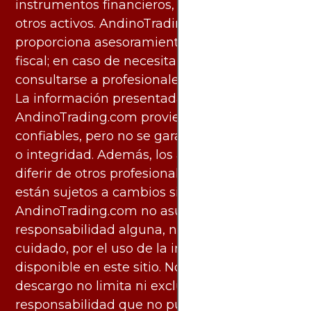
instrumentos financieros, materias primas u
otros activos. AndinoTrading.com no
proporciona asesoramiento legal, contable o
fiscal; en caso de necesitarlo, debe
consultarse a profesionales especializados.
La información presentada por
AndinoTrading.com proviene de fuentes
confiables, pero no se garantiza su exactitud
o integridad. Además, los análisis pueden
diferir de otros profesionales calificados y
están sujetos a cambios sin previo aviso.
AndinoTrading.com no asume
responsabilidad alguna, ni deber de
cuidado, por el uso de la información
disponible en este sitio. No obstante, este
descargo no limita ni excluye ninguna
responsabilidad que no pueda ser excluida