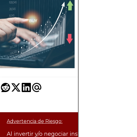
CÓMO INVERTI
EN ACCIONES D
NETFLIX EN CH
Guía práctica para
invertir en acciones
Netflix desde Chile,
instrucciones claras
para comenzarlo.
Advertencia de Riesgo:
Al invertir y/o negociar instrumentos