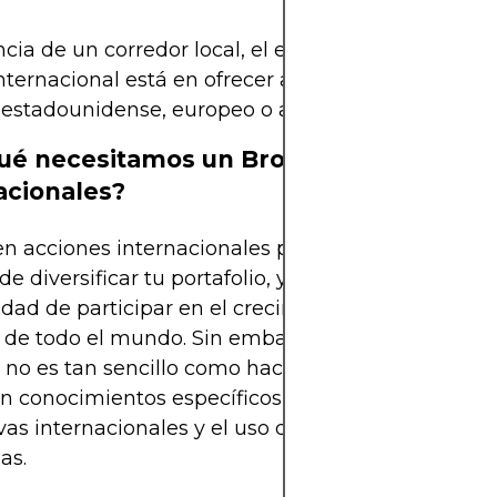
ncia de un corredor local, el enfoque principal de 
nternacional está en ofrecer acceso a mercados gl
estadounidense, europeo o asiático.
ué necesitamos un Broker de Acciones
acionales?
 en acciones internacionales puede ser una excele
e diversificar tu portafolio, ya que te brinda la
dad de participar en el crecimiento de economías
s de todo el mundo. Sin embargo, operar en merc
 no es tan sencillo como hacerlo en el mercado loc
en conocimientos específicos, cumplimiento de
as internacionales y el uso de plataformas de tra
as.