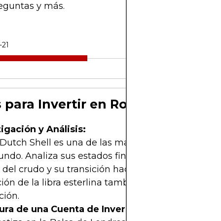
eguntas y más.
-21
 para Invertir en Royal Dutch Shel
igación y Análisis:
 Dutch Shell es una de las mayores compañías pet
ndo. Analiza sus estados financieros, la evolución
 del crudo y su transición hacia energías renovabl
ión de la libra esterlina también puede afectar su
ción.
ura de una Cuenta de Inversión: