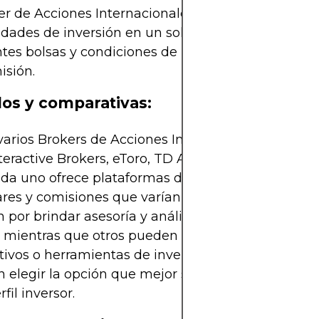
r de Acciones Internacionales reúne todas estas
dades de inversión en un solo lugar y te permite
ntes bolsas y condiciones de negociación, a camb
isión.
os y comparativas:
varios Brokers de Acciones Internacionales conoci
eractive Brokers, eToro, TD Ameritrade o Saxo Ba
ada uno ofrece plataformas de trading con caracter
ares y comisiones que varían según el servicio. Al
 por brindar asesoría y análisis de mercados en v
 mientras que otros pueden ofrecer costos operat
ivos o herramientas de inversión social. Estos deta
 elegir la opción que mejor se adapte a tus nece
rfil inversor.