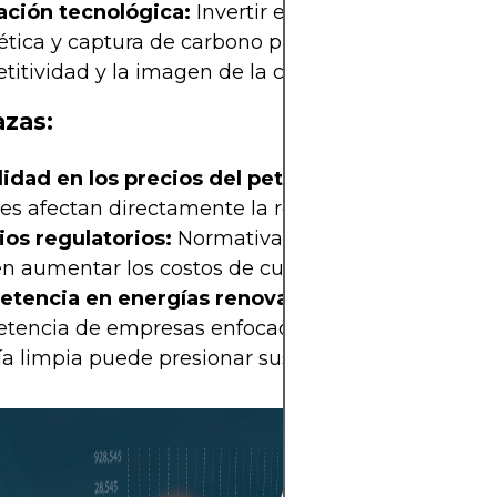
ación tecnológica:
Invertir en tecnología de efici
ética y captura de carbono puede mejorar la
titividad y la imagen de la compañía.
zas:
lidad en los precios del petróleo:
Las fluctuacio
es afectan directamente la rentabilidad.
os regulatorios:
Normativas ambientales más es
n aumentar los costos de cumplimiento.
tencia en energías renovables:
La creciente
tencia de empresas enfocadas exclusivamente 
ía limpia puede presionar sus márgenes.
Aunque invertir
en particular pu