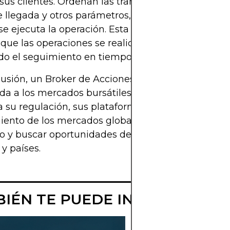
sus clientes. Ordenan las transacciones según el pr
 llegada y otros parámetros, y cobran una comisi
e ejecuta la operación. Esta infraestructura tecno
que las operaciones se realicen de forma rápida y
ndo el seguimiento en tiempo real de tus inversion
usión, un Broker de Acciones Internacionales es t
ada a los mercados bursátiles más importantes de
a su regulación, sus plataformas de trading y su
ento de los mercados globales, podrás diversifica
io y buscar oportunidades de crecimiento en difer
 y países.
IÉN TE PUEDE INTERESAR