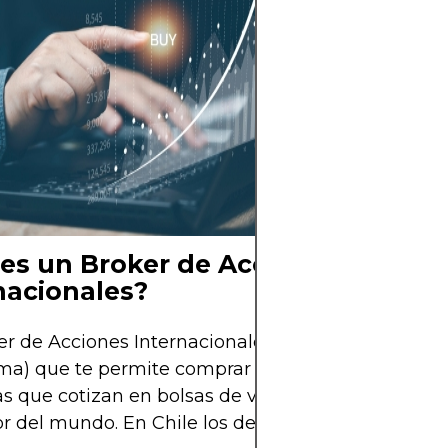
alternativa atrac
aconsejable co
inversión con ac
sectores o geogr
mitigar riesgos 
sector energétic
cartera bien dive
es un Broker de Acciones
nacionales?
r de Acciones Internacionales es la entidad (o
ma) que te permite comprar y vender acciones de
 que cotizan en bolsas de valores de distintos pa
or del mundo. En Chile los denominamos Corredo