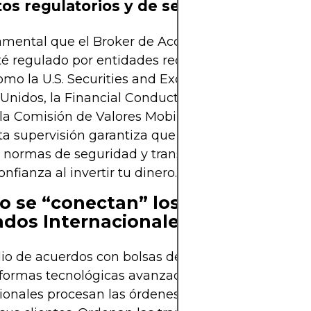
os regulatorios y de seguridad
mental que el Broker de Acciones Internacionale
sté regulado por entidades reconocidas en el país
omo la U.S. Securities and Exchange Commission 
Unidos, la Financial Conduct Authority (FCA) en R
la Comisión de Valores Mobiliarios (CVM) en Brasil
sta supervisión garantiza que el broker cumpla co
s normas de seguridad y transparencia, lo que te 
nfianza al invertir tu dinero.
 se “conectan” los Brokers a los
dos Internacionales?
o de acuerdos con bolsas de valores extranjeras y
formas tecnológicas avanzadas, los Brokers de Ac
ionales procesan las órdenes de compra y venta 