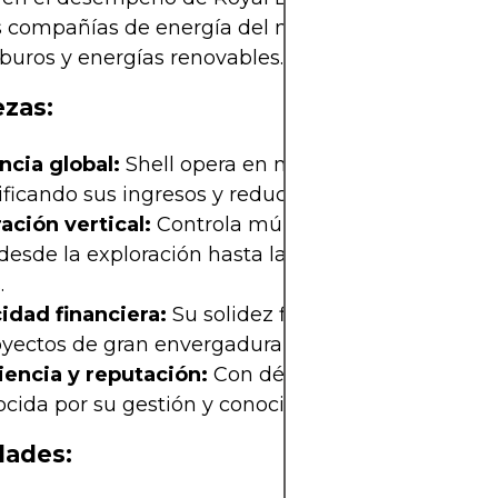
 compañías de energía del mundo, en el sector d
buros y energías renovables.
ezas:
ncia global:
Shell opera en numerosos países,
ificando sus ingresos y reduciendo riesgos geográf
ación vertical:
Controla múltiples etapas de la c
 desde la exploración hasta la distribución, lo que
.
idad financiera:
Su solidez financiera le permite i
yectos de gran envergadura y en la transición ene
iencia y reputación:
Con décadas de trayectoria, 
cida por su gestión y conocimiento del sector.
dades: