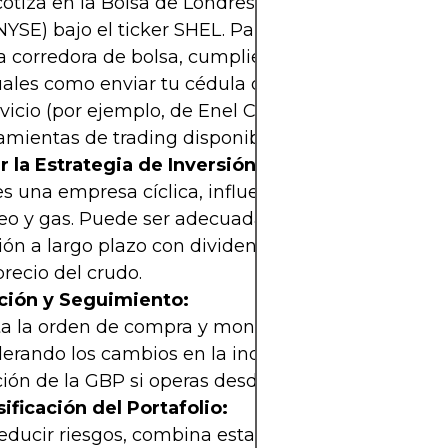
cotiza en la Bolsa de Londres (LSE) y en la Bolsa 
NYSE) bajo el ticker SHEL. Para invertir, abre una 
 corredora de bolsa, cumpliendo con los requisit
ales como enviar tu cédula de identidad y una fa
vicio (por ejemplo, de Enel Chile). Compara las c
amientas de trading disponibles.
r la Estrategia de Inversión:
es una empresa cíclica, influenciada por la dema
eo y gas. Puede ser adecuada para estrategias de
ión a largo plazo con dividendos o de corto plazo
precio del crudo.
ción y Seguimiento:
ta la orden de compra y monitorea el desempeño d
erando los cambios en la industria energética y l
ión de la GBP si operas desde fuera del Reino Uni
ificación del Portafolio:
educir riesgos, combina esta inversión con activo