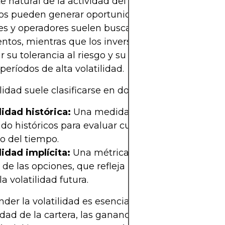
e natural de la actividad del mercado. Las fluctua
os pueden generar oportunidades, así como riesgo
es y operadores suelen buscar capitalizar estos
tos, mientras que los inversores a largo plazo 
r su tolerancia al riesgo y su horizonte de inversi
períodos de alta volatilidad.
ilidad suele clasificarse en dos categorías:
lidad histórica:
Una medida basada en precios d
o históricos para evaluar cuánto ha fluctuado un
go del tiempo.
lidad implícita:
Una métrica prospectiva derivada
 de las opciones, que refleja las expectativas del
la volatilidad futura.
er la volatilidad es esencial porque afecta la
idad de la cartera, las ganancias ajustadas al riesg