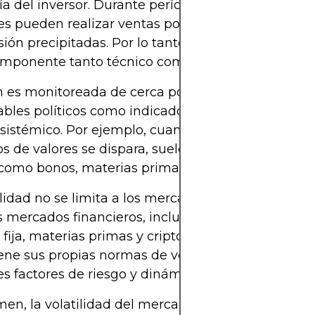
ía del inversor. Durante períodos de inestabilidad, 
es pueden realizar ventas por pánico o tomar dec
sión precipitadas. Por lo tanto, la volatilidad del 
mponente tanto técnico como conductual de la in
es monitoreada de cerca por inversores instituci
bles políticos como indicador de inestabilidad fi
 sistémico. Por ejemplo, cuando la volatilidad en l
 de valores se dispara, suele extenderse a otras 
, como bonos, materias primas y mercados emerge
ilidad no se limita a los mercados de valores. Exist
s mercados financieros, incluyendo divisas (forex),
 fija, materias primas y criptomonedas. Cada clas
iene sus propias normas de volatilidad, influencia
es factores de riesgo y dinámicas de liquidez.
en, la volatilidad del mercado es un concepto es