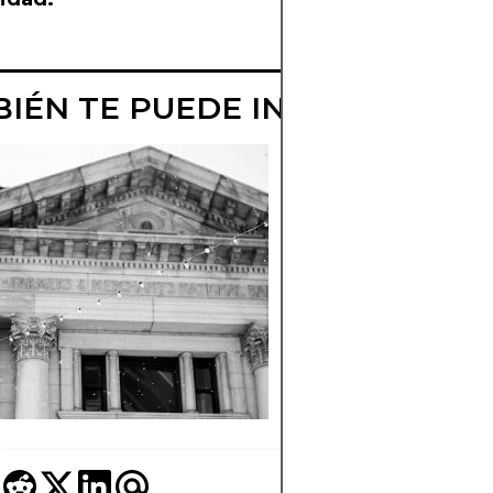
IÉN TE PUEDE INTERESAR
¿QUÉ ES UNA
OPCIÓN DE VE
GARANTIZADA 
EFECTIVO?
Conozca los objetivo
riesgos de las opcio
de venta garantizad
con efectivo