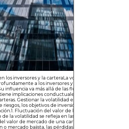
volatilidad del 
ciclos económico
específicos de l
clave es invertir
estrategia clara,
diversificación 
con capital qu
su estabilidad fi
n los inversores y la carteraLa volatilidad del mercado 
rofundamente a los inversores y al ecosistema financiero
Su influencia va más allá de las fluctuaciones momentán
 tiene implicaciones conductuales, estratégicas y estruct
carteras. Gestionar la volatilidad exige una comprensión cl
 riesgos, los objetivos de inversión y los principios de
cación.1. Fluctuación del valor de la carteraEl impacto más
de la volatilidad se refleja en las variaciones diarias, y a 
 del valor de mercado de una cartera. Durante las fases d
n o mercado bajista, las pérdidas a corto plazo pueden s