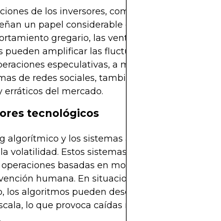
iones de los inversores, como el miedo y la codici
an un papel considerable en la volatilidad del 
rtamiento gregario, las ventas de pánico o las c
s pueden amplificar las fluctuaciones de precios. 
peraciones especulativas, a menudo impulsadas p
mas de redes sociales, también contribuye a mov
y erráticos del mercado.
tores tecnológicos
ng algorítmico y los sistemas automatizados pued
 la volatilidad. Estos sistemas están diseñados par
r operaciones basadas en modelos complejos, a 
rvención humana. En situaciones de tensión en el
, los algoritmos pueden desencadenar compras o
scala, lo que provoca caídas repentinas o repunte
.