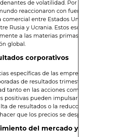
enantes de volatilidad. Por ejemplo, los mercad
mundo reaccionaron con fuerza a eventos como el 
a comercial entre Estados Unidos y China y el conf
tre Rusia y Ucrania. Estos escenarios pueden afec
mente a las materias primas y a los sectores con a
ón global.
ultados corporativos
cias específicas de las empresas, especialmente 
oradas de resultados trimestrales, pueden genera
dad tanto en las acciones como en el sector en gene
s positivas pueden impulsar las acciones al alza, 
alta de resultados o la reducción de las previsiones
hacer que los precios se desplomen.
timiento del mercado y especulación