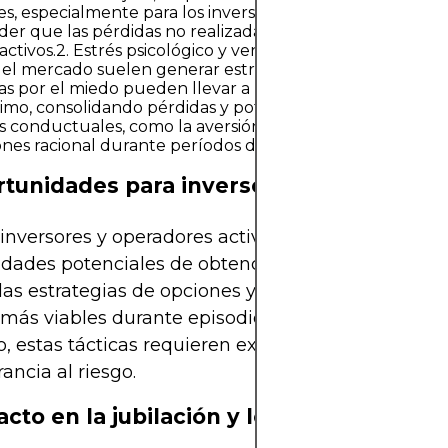
s, especialmente para los inversores minoristas. Es fun
r que las pérdidas no realizadas solo se materializan co
activos.2. Estrés psicológico y venta por pánicoLos movi
el mercado suelen generar estrés e incertidumbre. Las 
s por el miedo pueden llevar a los inversores a cerrar po
imo, consolidando pérdidas y potencialmente perdiendo
s conductuales, como la aversión a las pérdidas, dificult
ones racional durante períodos de volatilidad.
rtunidades para inversores activos
 inversores y operadores activos, la volatilidad pre
dades potenciales de obtención de beneficios. El
 las estrategias de opciones y las ventas en corto s
más viables durante episodios de volatilidad. Sin
 estas tácticas requieren experiencia, disciplina 
rancia al riesgo.
cto en la jubilación y los objetivos a la