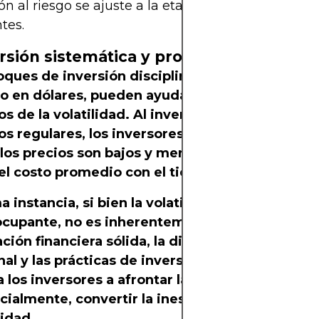
ón al riesgo se ajuste a la etapa de la vida y a los 
tes.
ersión sistemática y promedio
oques de inversión disciplinados, como el pro
to en dólares, pueden ayudar a mitigar los efec
s de la volatilidad. Al invertir cantidades fijas 
los regulares, los inversores compran más acci
los precios son bajos y menos cuando son altos
el costo promedio con el tiempo.
a instancia, si bien la volatilidad del mercado
ocupante, no es inherentemente desfavorable.
ación financiera sólida, la diversificación, la dis
al y las prácticas de inversión estratégica pu
 los inversores a afrontar la volatilidad con co
cialmente, convertir la inestabilidad en una
idad.