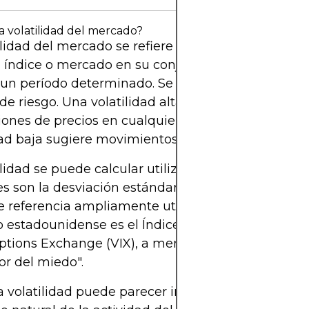
a volatilidad del mercado?
ilidad del mercado se refiere a la tasa a la que el 
r, índice o mercado en su conjunto aumenta o di
 un período determinado. Se utiliza comúnmente
e riesgo. Una volatilidad alta indica grandes
iones de precios en cualquier dirección, mientras
dad baja sugiere movimientos de precios más estab
ilidad se puede calcular utilizando varias métricas
s son la desviación estándar y el coeficiente beta.
e referencia ampliamente utilizado para la volatil
estadounidense es el Índice de Volatilidad del C
ptions Exchange (VIX), a menudo denominado el
or del miedo".
la volatilidad puede parecer intrínsecamente negat