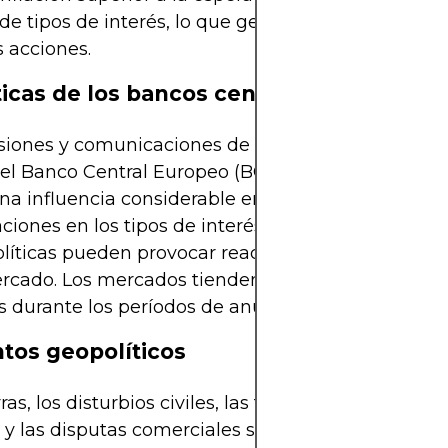
de tipos de interés, lo que genera una presión a la
s acciones.
íticas de los bancos centrales
siones y comunicaciones de instituciones como l
 el Banco Central Europeo (BCE) o el Banco de Ing
na influencia considerable en los mercados financ
aciones en los tipos de interés o los cambios ines
olíticas pueden provocar reacciones repentinas y 
rcado. Los mercados tienden a ser particularmen
s durante los períodos de anuncios de políticas.
ntos geopolíticos
ras, los disturbios civiles, las tensiones diplomátic
 y las disputas comerciales son potentes