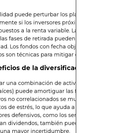
ilidad puede perturbar los planes de ahorro,
mente si los inversores próximos a la jubilación e
uestos a la renta variable. Las caídas del mercad
las fases de retirada pueden exacerbar el riesgo 
ad. Los fondos con fecha objetivo y el reequilibrio
os son técnicas para mitigar este impacto.
ficios de la diversificación
ar una combinación de activos (acciones, bonos, o
aíces) puede amortiguar las fluctuaciones del me
vos no correlacionados se mueven de forma difer
 de estrés, lo que ayuda a suavizar las rentabili
ores defensivos, como los servicios públicos o las 
an dividendos, también pueden ofrecer protecció
 una mayor incertidumbre.