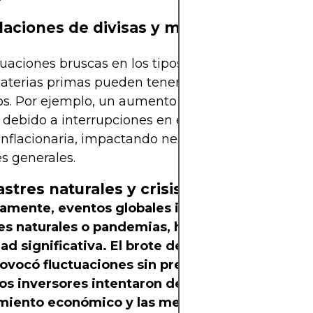
ilaciones de divisas y materias primas
tuaciones bruscas en los tipos de cambio o en los 
aterias primas pueden tener un efecto dominó en
. Por ejemplo, un aumento repentino de los prec
 debido a interrupciones en el suministro puede e
inflacionaria, impactando negativamente en los í
es generales.
stres naturales y crisis sanitarias
camente, eventos globales inesperados, como
es naturales o pandemias, han generado una
dad significativa. El brote de COVID-19 a princip
ovocó fluctuaciones sin precedentes en el mer
los inversores intentaron descontar las medida
miento económico y las medidas fiscales.