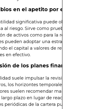
bios en el apetito por el riesgo
tilidad significativa puede obligar a reevaluar la
ia al riesgo. Sirve como prueba de estrés tanto par
ón de activos como para la resiliencia emocional.
es pueden adoptar una estrategia conservadora,
ndo el capital a valores de renta fija más seguros 
es en efectivo.
isión de los planes financieros
ilidad suele impulsar la revisión de los objetivos
ros, los horizontes temporales y la asignación de ca
sores suelen recomendar mantenerse alineados co
 largo plazo en lugar de reaccionar impulsivamen
es periódicas de la cartera pueden garantizar que 