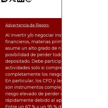
Advertencia de Riesgo:
Al invertir y/o negociar instrumentos
financieros, materias primas y otros activos,
asume un alto grado de riesgo. Existe la
posibilidad de perder todo el capital
depositado. Debe participar en estas
actividades solo si comprende
completamente los riesgos asociados.
En particular, los CFD y las criptomonedas
son instrumentos complejos y conllevan un
riesgo elevado de perder dinero
rápidamente debido al apalancamiento.
Entre un 67 % y un 95 % de los inversores