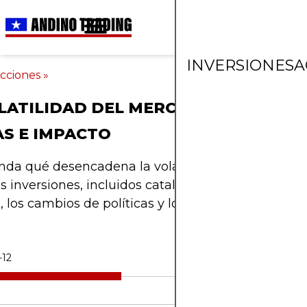
INVERSIONES
A
cciones
»
LATILIDAD DEL MERCADO EXPLICAD
S E IMPACTO
da qué desencadena la volatilidad del mercado
as inversiones, incluidos catalizadores comunes c
n, los cambios de políticas y los eventos globales.
-12