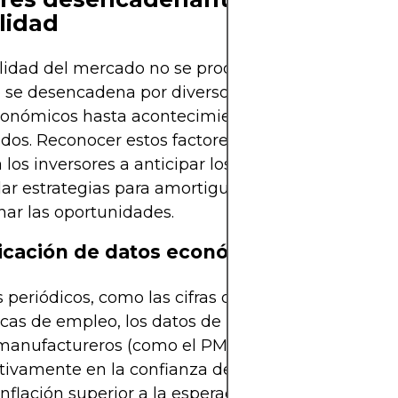
ilidad
ilidad del mercado no se produce de forma aislada
se desencadena por diversos factores dinámicos
conómicos hasta acontecimientos geopolíticos
ados. Reconocer estos factores desencadenantes 
 los inversores a anticipar los movimientos del m
lar estrategias para amortiguar posibles pérdidas 
ar las oportunidades.
licación de datos económicos
 periódicos, como las cifras de crecimiento del PIB
icas de empleo, los datos de inflación (IPC e IPP) y
manufactureros (como el PMI), pueden influir
ativamente en la confianza del mercado. Por ejem
inflación superior a la esperada puede generar t