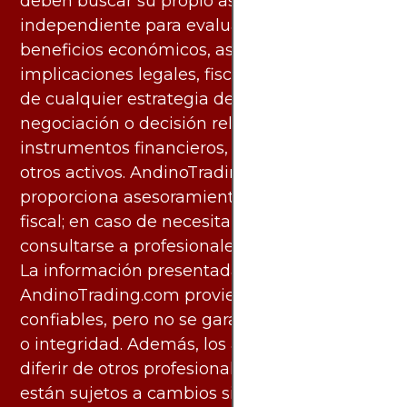
deben buscar su propio asesoramiento
independiente para evaluar los riesgos y
beneficios económicos, así como las
implicaciones legales, fiscales y contables
de cualquier estrategia de inversión,
negociación o decisión relacionada con
instrumentos financieros, materias primas u
otros activos. AndinoTrading.com no
proporciona asesoramiento legal, contable o
fiscal; en caso de necesitarlo, debe
consultarse a profesionales especializados.
La información presentada por
AndinoTrading.com proviene de fuentes
confiables, pero no se garantiza su exactitud
o integridad. Además, los análisis pueden
diferir de otros profesionales calificados y
están sujetos a cambios sin previo aviso.