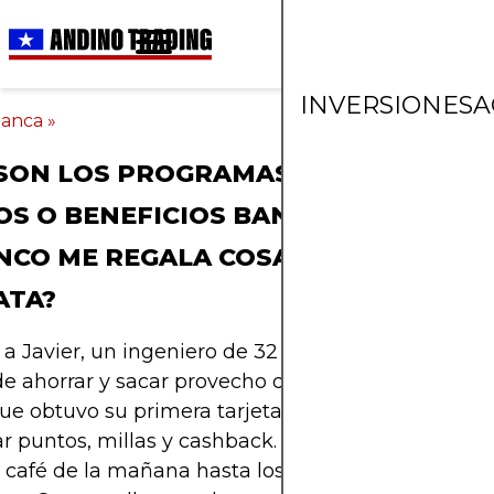
INVERSIONES
A
anca
»
SON LOS PROGRAMAS DE FIDELIZACI
S O BENEFICIOS BANCARIOS? ¿POR
NCO ME REGALA COSAS Y DE DÓNDE
ATA?
a Javier, un ingeniero de 32 años que siempre b
e ahorrar y sacar provecho de cada gasto que hac
e obtuvo su primera tarjeta de crédito, se obses
 puntos, millas y cashback. Pagaba todo con plás
 café de la mañana hasta los pasajes de avión par