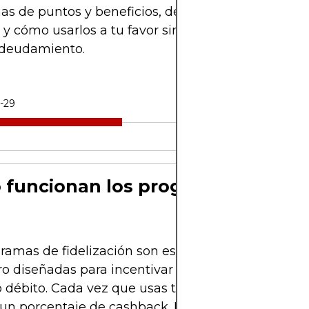
s de puntos y beneficios, de dónde provienen lo
 y cómo usarlos a tu favor sin caer en el
deudamiento.
-29
funcionan los programas
ramas de fidelización son estrategias de marketi
ro diseñadas para incentivar el uso de las tarjetas
o débito. Cada vez que usas tu tarjeta, acumulas p
 un porcentaje de cashback. Estos beneficios pue