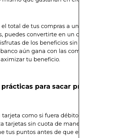
 el total de tus compras a una sola cuota y evitas
s, puedes convertirte en un cliente “no rentable” p
isfrutas de los beneficios sin darle ganancias en i
l banco aún gana con las comisiones al comercio, 
aximizar tu beneficio.
 prácticas para sacar provecho
 tarjeta como si fuera débito: paga siempre a una
za tarjetas sin cuota de manejo o con beneficios cl
e tus puntos antes de que expiren: el 30% nunca 