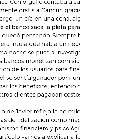
es. Con orgullo contaba a sus amigos que había v
mente gratis a Cancún gracias a sus millas acumu
rgo, un día en una cena, alguien le preguntó: “¿
e el banco saca la plata para darte esos beneficios
e quedó pensando. Siempre había creído que era 
pero intuía que había un negocio detrás.
a noche se puso a investigar y descubrió que na
los bancos monetizan comisiones, intereses y hasta
ión de los usuarios para financiar estos programas
l se sentía ganador por nunca pagar intereses y
ar los beneficios, entendió que su ahorro era pos
tros clientes pagaban costos altos por el mal uso
ria de Javier refleja la de miles de personas que ve
as de fidelización como magia, cuando en realid
nismo financiero y psicológico muy estudiado.
artículo vamos a explicar a fondo cómo funcionan