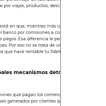
e por viajes, productos, descuentos o incluso dine
 está en que, mientras más uses tu tarjeta, más in
l banco por comisiones a comercios y posibles in
res pagos. Esa diferencia le permite costear los “pr
bes. Por eso no se trata de un regalo altruista, sin
ia que hace rentable tu fidelidad.
pales mecanismos detrás de los benefic
ones que pagan los comercios por aceptar tarjeta
ses generados por clientes que pagan en cuotas o