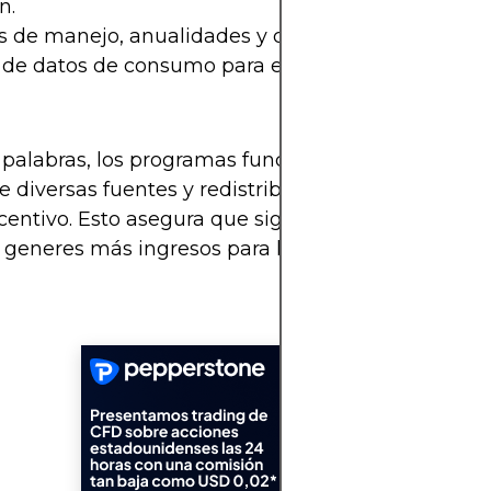
n.
 de manejo, anualidades y cargos adicionales.
 de datos de consumo para estudios de mercado.
 palabras, los programas funcionan porque el ba
e diversas fuentes y redistribuye una parte a los c
entivo. Esto asegura que sigas usando la tarjeta y
 generes más ingresos para la entidad.