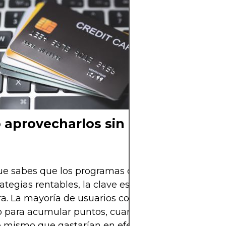
Descubre cómo 
programas de pu
cashback, por q
ofrecen “regalos
realmente sale e
aprovecharlos sin caer en tramp
e sabes que los programas de fidelización no son
rategias rentables, la clave está en usarlos con int
ra. La mayoría de usuarios comete el error de en
o para acumular puntos, cuando en realidad debe
o mismo que gastarían en efectivo, pero con tarjet