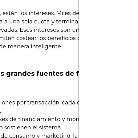
están los intereses. Miles de clientes no pagan el 
ta a una sola cuota y terminan financiando compr
evadas. Esos intereses son una de las principales 
iten costear los beneficios de quienes sí usan su
 de manera inteligente.
es grandes fuentes de financiamiento
iones por transacción: cada compra deja un porce
.
ses de financiamiento y mora: los clientes que no
 sostienen el sistema.
 de consumo y marketing: la información de hábit