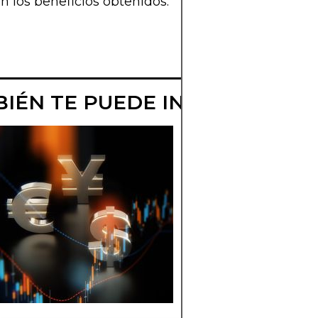
n los beneficios obtenidos.
IÉN TE PUEDE INTERESAR
QUÉ ES UN ÁRE
MONETARIA
ÓPTIMA
Región que puede
compartir divisa.
Aprende criterios,
ejemplos y debates.