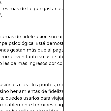
.
tes más de lo que gastarías en efectivo solo por 
.
ramas de fidelización son una oportunidad, pero
pa psicológica. Está demostrado que al pagar con
onas gastan más que al pagar en efectivo. Por eso 
promueven tanto su uso: saben que ese increment
 les da más ingresos por comisiones.
usión es clara: los puntos, millas y cashback no so
 sino herramientas de fidelización. Si tienes discipl
ra, puedes usarlos para viajar, comprar y ahorrar. S
 probablemente termines pagando más intereses d