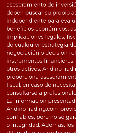
asesoramiento de inversión. Los usuarios
deben buscar su propio asesoramiento
independiente para evaluar los riesgos y
beneficios económicos, así como las
implicaciones legales, fiscales y contables
de cualquier estrategia de inversión,
negociación o decisión relacionada con
instrumentos financieros, materias primas u
otros activos. AndinoTrading.com no
proporciona asesoramiento legal, contable o
fiscal; en caso de necesitarlo, debe
consultarse a profesionales especializados.
La información presentada por
AndinoTrading.com proviene de fuentes
confiables, pero no se garantiza su exactitud
o integridad. Además, los análisis pueden