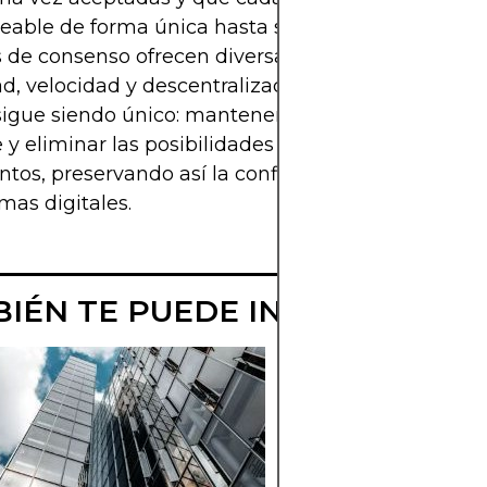
reable de forma única hasta su originador. Los dif
 de consenso ofrecen diversas compensaciones e
d, velocidad y descentralización. Sin embargo, su 
gue siendo único: mantener la integridad del lib
 y eliminar las posibilidades de gastos duplicados
ntos, preservando así la confianza financiera en lo
mas digitales.
IÉN TE PUEDE INTERESAR
PROMEDIO DEL
COSTO EN
DÓLARES EN
MERCADOS