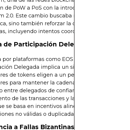
, una de las redes blockchain más grandes, reali
ón de PoW a PoS con la introducción de la actuali
 2.0. Este cambio buscaba no solo mejorar la efi
ca, sino también reforzar la defensa contra posibl
, incluyendo intentos coordinados de doble gast
 de Participación Delegada (DPoS)
a por plataformas como EOS y Tron, la Prueba de
ación Delegada implica un sistema de votación d
res de tokens eligen a un pequeño número de
res para mantener la cadena de bloques. Al centra
o entre delegados de confianza, DPoS mejora el
nto de las transacciones y la velocidad de confir
ue se basa en incentivos alineados para evitar ent
iones no válidas o duplicadas.
ncia a Fallas Bizantinas (BFT)