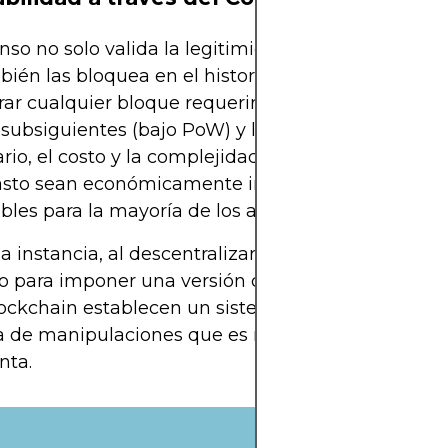
nso no solo valida la legitimidad de las transaccio
ién las bloquea en el historial de la blockchain.
rar cualquier bloque requeriría volver a minar todo
subsiguientes (bajo PoW) y lograr un consenso
rio, el costo y la complejidad hacen que los esfue
asto sean económicamente irracionales y técnic
les para la mayoría de los atacantes.
a instancia, al descentralizar la validación y usar e
 para imponer una versión compartida del historia
ockchain establecen un sistema monetario transp
 de manipulaciones que es resistente contra la a
nta.