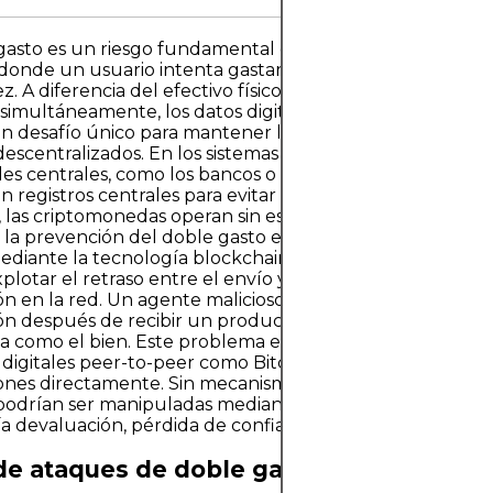
gasto es un riesgo fundamental en los sistemas monetar
, donde un usuario intenta gastar la misma unidad monet
z. A diferencia del efectivo físico, que no se puede dupli
r simultáneamente, los datos digitales sí se pueden copiar
n desafío único para mantener la integridad de la mon
escentralizados. En los sistemas financieros tradicionales,
es centrales, como los bancos o los procesadores de pag
 registros centrales para evitar transacciones duplicadas
las criptomonedas operan sin estos intermediarios, lo q
 la prevención del doble gasto en un desafío técnico qu
diante la tecnología blockchain. En esencia, el doble g
xplotar el retraso entre el envío y la confirmación de un
ón en la red. Un agente malicioso podría intentar reverti
ón después de recibir un producto o servicio, reteniendo
 como el bien. Este problema es especialmente relevan
igitales peer-to-peer como Bitcoin, donde los usuarios 
ones directamente. Sin mecanismos preventivos, las mo
 podrían ser manipuladas mediante duplicaciones, lo que
a devaluación, pérdida de confianza y fallos del sistema.
de ataques de doble gasto