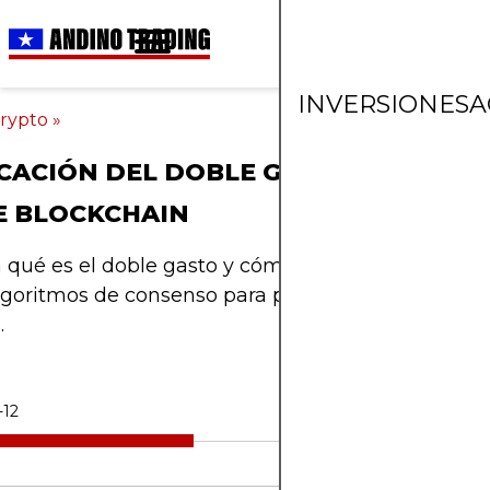
INVERSIONES
A
rypto
»
CACIÓN DEL DOBLE GASTO Y EL CO
E BLOCKCHAIN
qué es el doble gasto y cómo la tecnología bloc
algoritmos de consenso para proteger las transacc
.
-12