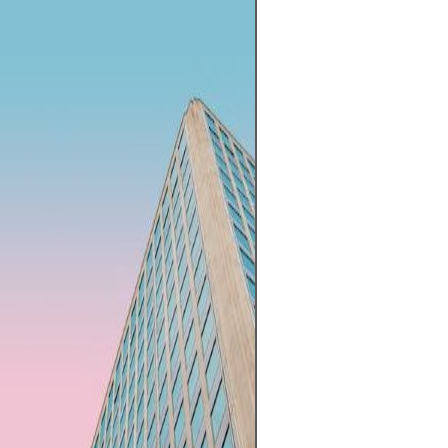
Las criptomoned
alto potencial d
mayor libertad f
a su descentrali
en un mercado a
horas. Sin emba
activo de alto r
extrema volatilid
regulación. Los 
riesgos incluyen
rápidas y fallos 
ciberseguridad. 
reside en invert
con una estrateg
capital que no 
estabilidad finan