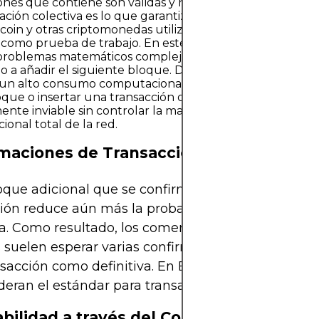
ones que contiene son válidas y no se han registrado pr
dación colectiva es lo que garantiza el consenso. Prueba 
coin y otras criptomonedas utilizan un mecanismo de c
como prueba de trabajo. En este, los mineros compiten 
problemas matemáticos complejos. El primero en resolv
o a añadir el siguiente bloque. Debido a que este proce
un alto consumo computacional y es costoso, alterar el hi
que o insertar una transacción de doble gasto se vuelv
ente inviable sin controlar la mayor parte de la potencia
onal total de la red.
maciones de Transacciones
oque adicional que se confirma después de una
ión reduce aún más la probabilidad de que esta s
ta. Como resultado, los comerciantes y proveedore
s suelen esperar varias confirmaciones antes de a
sacción como definitiva. En Bitcoin, seis confirma
deran el estándar para transacciones de alto valor.
bilidad a través del Consenso