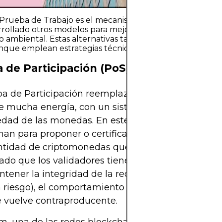
a Prueba de Trabajo es el mecanismo de consenso más co
rollado otros modelos para mejorar la escalabilidad, la ef
o ambiental. Estas alternativas también buscan prevenir
nque emplean estrategias técnicas diferentes.
 de Participación (PoS)
a de Participación reemplaza el proceso de mine
 mucha energía, con un sistema de validación b
edad de las monedas. En este modelo, los validado
nan para proponer o certificar nuevos bloques en 
antidad de criptomonedas que poseen y que "stak
Dado que los validadores tienen un incentivo finan
tener la integridad de la red (sus monedas en st
 riesgo), el comportamiento malicioso, incluido el
e vuelve contraproducente.