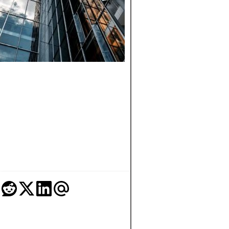
VOLÁTILES
Descubra cómo el
promedio del costo 
dólares (DCA) pued
ayudar a los inverso
a gestionar el riesgo
generar riqueza a lo
largo del tiempo,
particularmente en
mercados financier
volátiles.