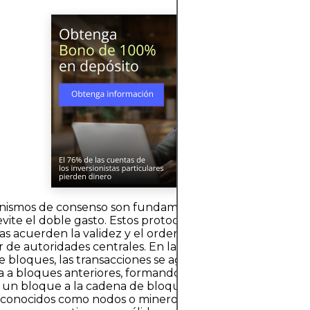
nismos de consenso son fundamentales para que la cad
vite el doble gasto. Estos protocolos permiten que las r
das acuerden la validez y el orden de las transacciones sin
de autoridades centrales. En la mayoría de los sistemas
e bloques, las transacciones se agrupan en bloques qu
a a bloques anteriores, formando una "cadena" cronológ
 un bloque a la cadena de bloques, los participantes de 
 conocidos como nodos o mineros) deben aceptar que la