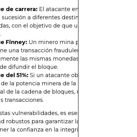
e de carrera:
El atacante envía dos transaccione
 sucesión a diferentes destinatarios utilizando l
s, con el objetivo de que una confirme mientras 
.
e Finney:
Un minero mina previamente un bloq
ne una transacción fraudulenta y luego gasta
amente las mismas monedas en un entorno minor
de difundir el bloque.
e del 51%:
Si un atacante obtiene el control de m
de la potencia minera de la red, puede modificar 
ial de la cadena de bloques, revirtiendo efectivam
s transacciones.
tas vulnerabilidades, es esencial contar con prot
d robustos para garantizar la firmeza de las tran
er la confianza en la integridad de la moneda.