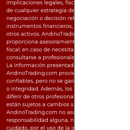
implicaciones legales, fiscales y contables
de cualquier estrategia de inversión,
negociación o decisión relacionada con
instrumentos financieros, materias primas u
otros activos. AndinoTrading.com no
proporciona asesoramiento legal, contable o
fiscal; en caso de necesitarlo, debe
consultarse a profesionales especializados.
La información presentada por
AndinoTrading.com proviene de fuentes
confiables, pero no se garantiza su exactitud
o integridad. Además, los análisis pueden
diferir de otros profesionales calificados y
están sujetos a cambios sin previo aviso.
AndinoTrading.com no asume
responsabilidad alguna, ni deber de
cuidado, por el uso de la información