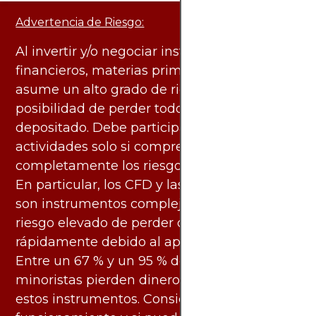
Advertencia de Riesgo:
Al invertir y/o negociar instrumentos
financieros, materias primas y otros activos,
asume un alto grado de riesgo. Existe la
posibilidad de perder todo el capital
depositado. Debe participar en estas
actividades solo si comprende
completamente los riesgos asociados.
En particular, los CFD y las criptomonedas
son instrumentos complejos y conllevan un
riesgo elevado de perder dinero
rápidamente debido al apalancamiento.
Entre un 67 % y un 95 % de los inversores
minoristas pierden dinero al negociar con
estos instrumentos. Considere si entiende su