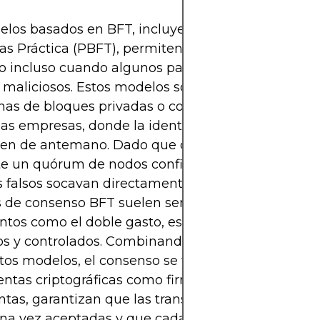
los basados ​​en BFT, incluyendo la Tolerancia a F
as Práctica (PBFT), permiten que los nodos alcan
 incluso cuando algunos participantes de la red 
o maliciosos. Estos modelos son especialmente fr
nas de bloques privadas o con permisos, como la
 las empresas, donde la identidad y la confianza s
cen de antemano. Dado que cada transacción se 
e un quórum de nodos confiables, y dado que los
 falsos socavan directamente el proceso de conse
de consenso BFT suelen ser robustos contra inte
ntos como el doble gasto, especialmente en ento
s y controlados. Combinando consenso y criptogr
tos modelos, el consenso se ve reforzado por
ntas criptográficas como firmas digitales y funci
ntas, garantizan que las transacciones no se pue
una vez aceptadas y que cada entrada en el libro 