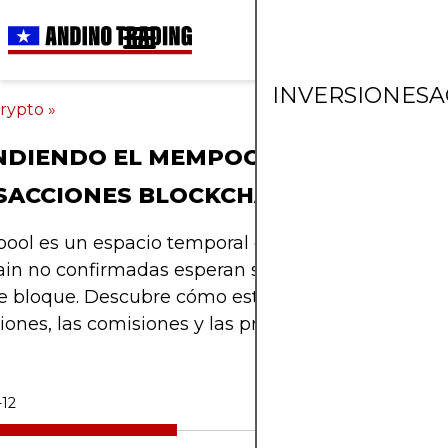
INVERSIONES
A
rypto
»
DIENDO EL MEMPOOL Y LAS
SACCIONES BLOCKCHAIN
ool es un espacio temporal donde las transaccio
in no confirmadas esperan ser validadas e incluid
e bloque. Descubre cómo esto afecta la velocidad 
iones, las comisiones y las prioridades de la red.
-12