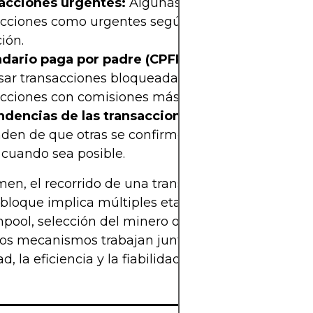
acciones urgentes:
Algunas billeteras marcan la
acciones como urgentes según plazos o ventanas 
ión.
dario paga por padre (CPFP):
Los usuarios pued
sar transacciones bloqueadas más antiguas adju
cciones con comisiones más altas.
dencias de las transacciones:
Las transaccione
den de que otras se confirmen primero se agrupa
 cuando sea posible.
en, el recorrido de una transacción desde la tra
 bloque implica múltiples etapas: validación, agre
ool, selección del minero o validador y confirma
stos mecanismos trabajan juntos para garantizar la
d, la eficiencia y la fiabilidad de las redes blockch