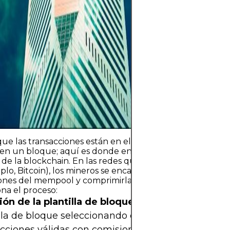
regulación. Los 
riesgos incluyen
rápidas y fallos 
ciberseguridad. 
reside en invert
con una estrateg
capital que no 
estabilidad finan
ue las transacciones están en el mempool, el siguiente 
 en un bloque; aquí es donde entran en juego los meca
de la blockchain. En las redes que operan con prueba d
plo, Bitcoin), los mineros se encargan de recopilar las
ones del mempool y comprimirlas en los nuevos bloques
ona el proceso:
ón de la plantilla de bloque:
Un minero compila
illa de bloque seleccionando del mempool un gru
cciones válidas con comisiones altas. La selección