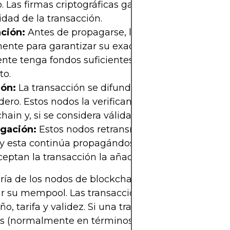
 Las firmas criptográficas garantizan la autentici
idad de la transacción.
ación:
Antes de propagarse, la transacción se vali
ente para garantizar su exactitud, lo que garantiz
nte tenga fondos suficientes y que el formato se
to.
ión:
La transacción se difunde a los nodos conecta
ro. Estos nodos la verifican con su copia actual 
hain y, si se considera válida, la incluyen en su 
gación:
Estos nodos retransmiten la transacción 
y esta continúa propagándose por toda la red. Lo
ceptan la transacción la añadirán a su propio me
ía de los nodos de blockchain aplican reglas par
r su mempool. Las transacciones deben cumplir cr
o, tarifa y validez. Si una transacción no cumple 
 (normalmente en términos de tarifa de transacc