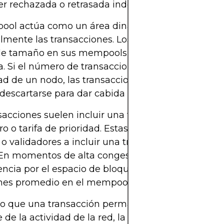
r rechazada o retrasada indefinidamente.
ool actúa como un área dinámica donde se alm
lmente las transacciones. Los nodos pueden imp
 de tamaño en sus mempools para conservar recur
 Si el número de transacciones sin confirmar sup
d de un nodo, las transacciones con tarifas más 
escartarse para dar cabida a las de mayor priori
sacciones suelen incluir una tarifa, conocida como 
o o tarifa de prioridad. Estas tarifas incentivan a l
o validadores a incluir una transacción en el sigu
En momentos de alta congestión de la red, la
cia por el espacio de bloques aumenta, lo que e
nes promedio en el mempool.
po que una transacción permanece en el mempoo
de la actividad de la red, la comisión asociada y 