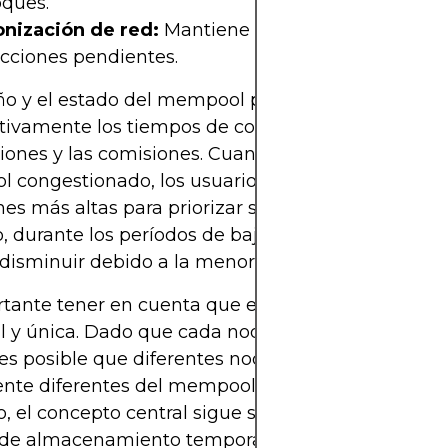
oques.
onización de red:
Mantiene a los nodos al día con
acciones pendientes.
ño y el estado del mempool pueden afectar
ativamente los tiempos de confirmación de las
iones y las comisiones. Cuando la red está ocupad
 congestionado, los usuarios pueden tener que 
es más altas para priorizar sus transacciones. Por
o, durante los períodos de baja actividad, las comi
disminuir debido a la menor competencia.
rtante tener en cuenta que el mempool no es una
l y única. Dado que cada nodo mantiene su propi
 es posible que diferentes nodos tengan visiones
ente diferentes del mempool en cualquier moment
 el concepto central sigue siendo el mismo: es u
 de almacenamiento temporal para transacciones