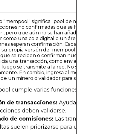
o "mempool" significa "pool de memoria" y se refiere al 
cciones no confirmadas que se han transmitido a una re
in, pero que aún no se han añadido a un bloque. Se pu
r como una cola digital o un área de espera donde las
ones esperan confirmación. Cada nodo de una red block
 su propia versión del mempool, que se actualiza cont
 que se reciben o confirman nuevas transacciones.Cuan
nicia una transacción, como enviar Bitcoin, el software de
 y luego se transmite a la red. No se incluye en la blockch
amente. En cambio, ingresa al mempool, donde espera la
 de un minero o validador para ser incluido en un bloqu
ol cumple varias funciones críticas:
ón de transacciones:
Ayuda a los nodos a gestio
cciones deben validarse.
do de comisiones:
Las transacciones con comis
tas suelen priorizarse para una inclusión más ráp