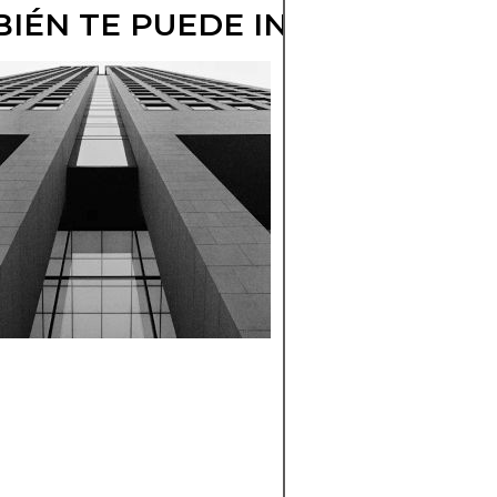
IÉN TE PUEDE INTERESAR
PATRONES DE
MANIPULACIÓ
DEL MERCADO 
SEÑALES DE
ADVERTENCIA
Aprenda a identifica
patrones comunes 
manipulación del
mercado y señales 
alerta que pueden
afectar las decision
comerciales y la
confianza del merca