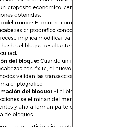
 un propósito económico, centrándose en maximiz
iones obtenidas.
lo del nonce:
El minero comienza a calcular un
cabezas criptográfico conocido como prueba de t
roceso implica modificar variables como el nonce
 hash del bloque resultante cumpla con ciertos cri
icultad.
ión del bloque:
Cuando un minero resuelve el
abezas con éxito, el nuevo bloque se difunde a l
nodos validan las transacciones del bloque y la so
ma criptográfico.
rmación del bloque:
Si el bloque es aceptado, sus
acciones se eliminan del mempool, ya que dejan d
ntes y ahora forman parte del registro inmutable
a de bloques.
prueba de participación u otros tipos de consenso,