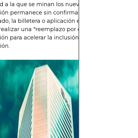
d a la que se minan los nuevos bloques. Si una
ción permanece sin confirmar durante un período
do, la billetera o aplicación emisora ​​puede permit
realizar una "reemplazo por comisión" (RBF), au
ión para acelerar la inclusión, o eventualmente ca
ión.
Las criptomoned
alto potencial d
mayor libertad f
a su descentrali
en un mercado a
horas. Sin emba
activo de alto r
extrema volatilid