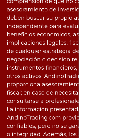
comprensión de que no constituyen
asesoramiento de inversión. Los usuarios
deben buscar su propio asesoramiento
independiente para evaluar los riesgos y
beneficios económicos, así como las
implicaciones legales, fiscales y contables
de cualquier estrategia de inversión,
negociación o decisión relacionada con
instrumentos financieros, materias primas u
otros activos. AndinoTrading.com no
proporciona asesoramiento legal, contable o
fiscal; en caso de necesitarlo, debe
consultarse a profesionales especializados.
La información presentada por
AndinoTrading.com proviene de fuentes
confiables, pero no se garantiza su exactitud
o integridad. Además, los análisis pueden