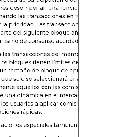
res desempeñan una función similar a la de los m
nando las transacciones en función de las comisio
y la prioridad. Las transacciones seleccionadas pa
arte del siguiente bloque añadido a la cadena m
nismo de consenso acordado.
 las transacciones del mempool llegan al siguien
Los bloques tienen límites de tamaño (p. ej., Bitco
un tamaño de bloque de aproximadamente 1 MB),
a que solo se seleccionará una parte del mempool,
nte aquellos con las comisiones más altas. Esto
ce una dinámica en el mercado de comisiones, lo 
los usuarios a aplicar comisiones competitivas si
ciones rápidas.
aciones especiales también pueden influir en la i