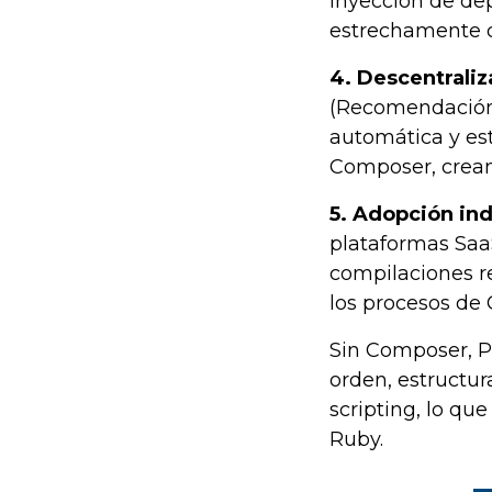
inyección de dep
estrechamente co
4. Descentraliz
(Recomendación 
automática y es
Composer, crean
5. Adopción ind
plataformas SaaS
compilaciones r
los procesos de 
Sin Composer, P
orden, estructu
scripting, lo q
Ruby.