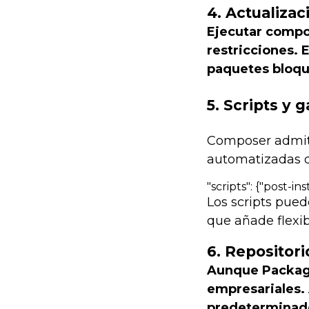
4. Actualiza
Ejecutar
compo
restricciones. 
paquetes bloq
5. Scripts y 
Composer admite 
automatizadas d
"scripts": {"post-in
Los scripts pue
que añade flexib
6. Repositori
Aunque Packagis
empresariales.
predeterminado