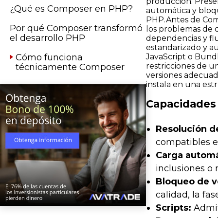
producción. Presen
¿Qué es Composer en PHP?
automática y bloq
PHP.Antes de Compo
Por qué Composer transformó
los problemas de c
el desarrollo PHP
dependencias y flu
estandarizado y a
Cómo funciona
JavaScript o Bund
restricciones de 
técnicamente Composer
versiones adecuad
instala en una est
Capacidades
Resolución d
compatibles en
Carga automá
inclusiones o 
Bloqueo de v
calidad, la fa
Scripts:
Admite