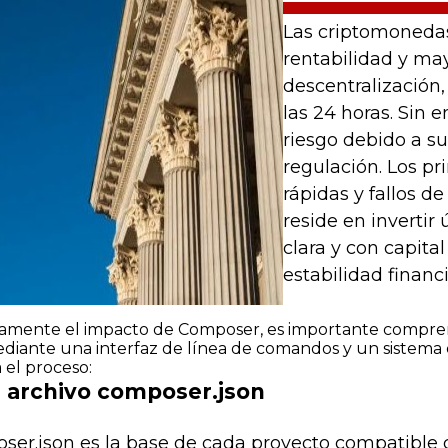
Las criptomonedas
rentabilidad y may
descentralización
las 24 horas. Sin 
riesgo debido a su
regulación. Los pr
rápidas y fallos de
reside en invertir
clara y con capit
estabilidad financi
namente el impacto de Composer, es importante compre
diante una interfaz de línea de comandos y un sistema 
 el proceso:
el archivo composer.json
ser.json
es la base de cada proyecto compatible