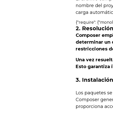
nombre del proye
carga automática
{"require": {"monolo
2. Resolució
Composer emple
determinar un c
restricciones d
Una vez resuelt
Esto garantiza 
3. Instalaci
Los paquetes se
Composer gener
proporciona acce