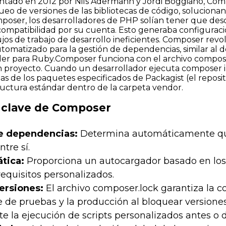
tado en 2012 por Nils Adermann y Jordi Boggiano, Compose
ueo de versiones de las bibliotecas de código, solucio
ser, los desarrolladores de PHP solían tener que desca
ompatibilidad por su cuenta. Esto generaba configuraci
jos de trabajo de desarrollo ineficientes. Composer rev
utomatizado para la gestión de dependencias, similar al
ler para Ruby.Composer funciona con el archivo
compose
un proyecto. Cuando un desarrollador ejecuta
composer i
as de los paquetes especificados de
Packagist
(el repos
ructura estándar dentro de la carpeta
vendor
.
 clave de Composer
e dependencias:
Determina automáticamente qué 
tre sí.
tica:
Proporciona un autocargador basado en los 
requisitos personalizados.
ersiones:
El archivo
composer.lock
garantiza la co
se de pruebas y la producción al bloquear versione
 la ejecución de scripts personalizados antes o d