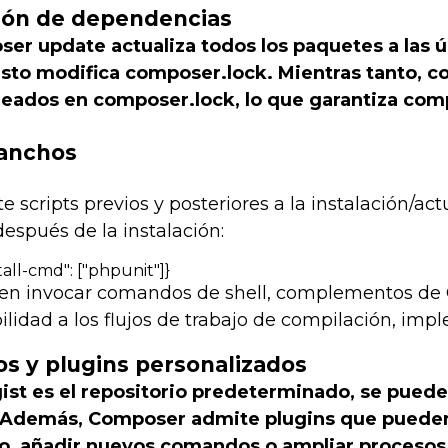
ción de dependencias
ser update
actualiza todos los paquetes a las 
Esto modifica
composer.lock
. Mientras tanto,
co
ueados en
composer.lock
, lo que garantiza com
ganchos
scripts previos y posteriores a la instalación/act
espués de la instalación:
stall-cmd": ["phpunit"]}
den invocar comandos de shell, complementos de
ilidad a los flujos de trabajo de compilación, imp
os y plugins personalizados
t es el repositorio predeterminado, se pueden
 Además, Composer admite plugins que puede
, añadir nuevos comandos o ampliar procesos 