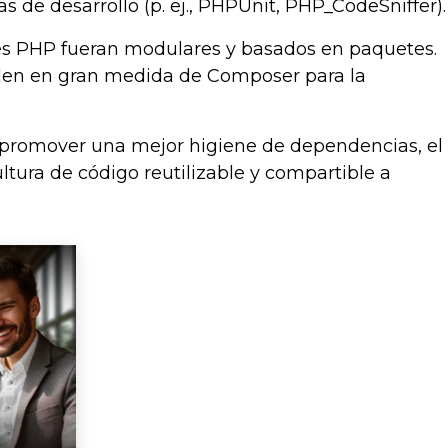
 de desarrollo (p. ej., PHPUnit, PHP_CodeSniffer).
s PHP fueran modulares y basados ​​en paquetes.
den en gran medida de Composer para la
l promover una mejor higiene de dependencias, el
ltura de código reutilizable y compartible a