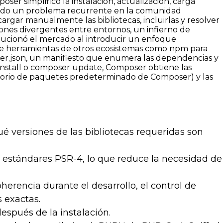
r simplificó la instalación, actualización, carga
nando un problema recurrente en la comunidad
rgar manualmente las bibliotecas, incluirlas y resolver
ones divergentes entre entornos, un infierno de
olucionó el mercado al introducir un enfoque
 de herramientas de otros ecosistemas como npm para
r.json
, un manifiesto que enumera las dependencias y
nstall
o
composer update
, Composer obtiene las
itorio de paquetes predeterminado de Composer) y las
versiones de las bibliotecas requeridas son
estándares PSR-4, lo que reduce la necesidad de
herencia durante el desarrollo, el control de
s exactas.
espués de la instalación.