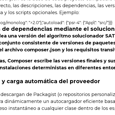
cto, las descripciones, las dependencias, las ver
 y los scripts opcionales. Ejemplo:
g/monolog": "^2.0"},"autoload": {"psr-4": {"App\": "src/"}}}
n de dependencias mediante el solucio
a una versión del algoritmo solucionador SAT 
onjunto consistente de versiones de paquetes 
el archivo
composer.json
y los requisitos trans
as, Composer escribe las versiones finales y s
instalaciones deterministas en diferentes ento
ón y carga automática del proveedor
 descargan de Packagist (o repositorios personali
a dinámicamente un autocargador eficiente bas
so instantáneo a cualquier clase dentro de los e