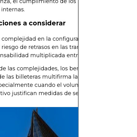
za, el cumplimiento de los requisitos regulatorios
 internas.
ciones a considerar
complejidad en la configuración y el uso.
riesgo de retrasos en las transacciones.
sabilidad multiplicada entre varios usuarios.
de las complejidades, los beneficios de reducción
de las billeteras multifirma las convierten en una 
pecialmente cuando el volumen de activos o el co
tivo justifican medidas de seguridad adicionales.
Las criptomoned
alto potencial d