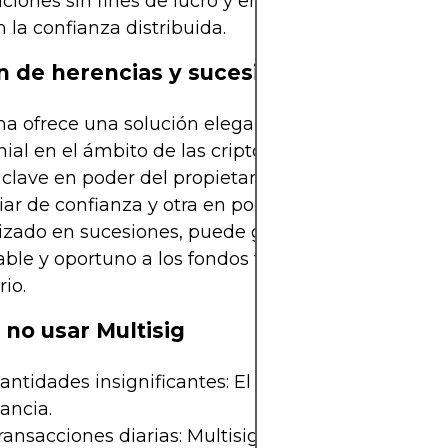
ciones sin fines de lucro y empresas conjuntas q
 la confianza distribuida.
n de herencias y sucesiones
ma ofrece una solución elegante para la planificac
ial en el ámbito de las criptomonedas. Un modelo
clave en poder del propietario del activo, otra en
iar de confianza y otra en poder de un abogado
izado en sucesiones, puede garantizar un acceso
ble y oportuno a los fondos tras el fallecimiento d
rio.
no usar Multisig
antidades insignificantes: El esfuerzo puede no jus
ancia.
ransacciones diarias: Multisig puede ralentizar el 