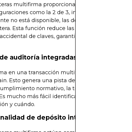
eteras multifirma proporcionan una capa de redun
guraciones como la 2 de 3, incluso si se pierde un
nte no está disponible, las demás partes pueden
letera. Esta función reduce las preocupaciones sobr
accidental de claves, garantizando la continuidad
 de auditoría integradas
ma en una transacción multifirma se registra en l
in. Esto genera una pista de auditoría natural, val
cumplimiento normativo, la transparencia y la go
 Es mucho más fácil identificar quién autorizó cad
ión y cuándo.
nalidad de depósito inteligente