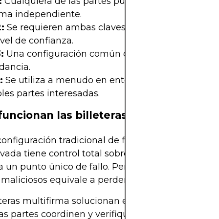
:
Cualquiera de las partes puede autorizar transa
rma independiente.
:
Se requieren ambas claves para firmar. Se requi
ivel de confianza.
:
Una configuración común que equilibra la segur
dancia.
:
Se utiliza a menudo en entornos corporativos co
les partes interesadas.
uncionan las billeteras multifirma
onfiguración tradicional de firma única, quien con
ivada tiene control total sobre los fondos de la bille
a un punto único de fallo. Perder la clave o expone
 maliciosos equivale a perder el acceso o sufrir un
eteras multifirma solucionan esta vulnerabilidad al
as partes coordinen y verifiquen una transacción