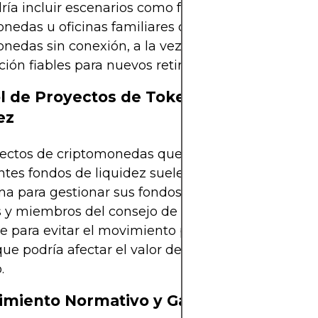
ría incluir escenarios como fondos de cobertura 
onedas u oficinas familiares que almacenan
nedas sin conexión, a la vez que aplican protoco
ción fiables para nuevos retiros.
l de Proyectos de Tokens y Fondos de
ez
yectos de criptomonedas que lanzan tokens o ges
tes fondos de liquidez suelen utilizar monederos
ma para gestionar sus fondos. Los desarrolladores,
s y miembros del consejo de gobernanza pueden 
e para evitar el movimiento prematuro o no auto
que podría afectar el valor del token o la reputació
.
miento Normativo y Garantía Financier