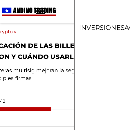
INVERSIONES
A
rypto
»
CACIÓN DE LAS BILLETERAS MULTIFI
ON Y CUÁNDO USARLAS
eteras multisig mejoran la seguridad de las cript
iples firmas.
-12