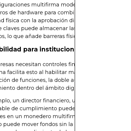
figuraciones multifirma modernas suelen combina
os de hardware para combinar las ventajas de la
d física con la aprobación distribuida. Por ejempl
de claves puede almacenar las suyas en dispositiv
s, lo que añade barreras físicas a la seguridad digi
bilidad para instituciones
esas necesitan controles financieros sólidos; la
ma facilita esto al habilitar marcos internos como 
ión de funciones, la doble autorización y los cont
ento dentro del ámbito digital.
plo, un director financiero, un director ejecutivo 
able de cumplimiento pueden tener cada uno una
ves en un monedero multifirma corporativo. Ningú
o puede mover fondos sin la supervisión de la