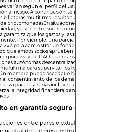
multifirma es crucial para optimizar la gestión de criptoac
nes varían según el perfil del usuario, la estructura organ
ción al riesgo. A continuación, se presentan escenarios 
as billeteras multifirma resultan especialmente útiles.Pr
de criptomonedasEn situaciones donde los activos digita
iedad, ya sea entre socios comerciales o familiares, una b
a garantiza que los gastos y las transferencias se acuerd
ente. Por ejemplo, una pareja casada podría usar una b
a 2x2 para administrar un fondo de ahorro digital compa
do que ambos socios aprueben las transacciones.Gestió
 corporativa y de DAOLas organizaciones, incluidas las
iones autónomas descentralizadas (DAO), suelen utiliza
s multifirma para supervisar los fondos de tesorería. Esto 
ún miembro pueda acceder o hacer un uso indebido de 
n el consentimiento de los demás. Las configuraciones 
anza para tesorerías incluyen configuraciones 3 de 5 o 4
rza la integridad financiera dentro de los ecosistemas
ivos.
to en garantía seguro en transacciones
acciones entre pares o extrabursátiles (OTC), el u
e neutral de terceros dentro de una billetera mult