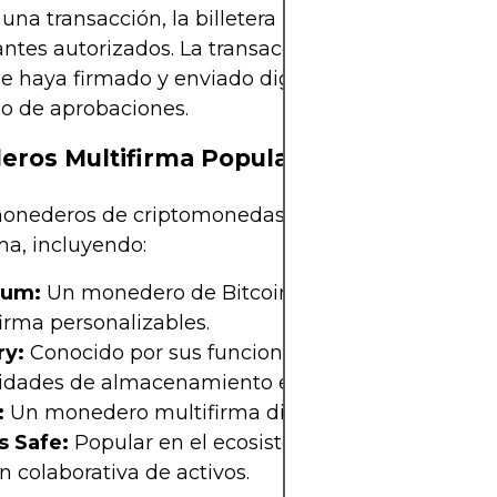
a una transacción, la billetera notifica a los demás
antes autorizados. La transacción solo se procesa
se haya firmado y enviado digitalmente el númer
o de aprobaciones.
ros Multifirma Populares
monederos de criptomonedas admiten la funciona
ma, incluyendo:
rum:
Un monedero de Bitcoin consolidado con op
irma personalizables.
y:
Conocido por sus funciones de seguridad ava
idades de almacenamiento en frío.
:
Un monedero multifirma dirigido a instituciones.
s Safe:
Popular en el ecosistema Ethereum para l
n colaborativa de activos.