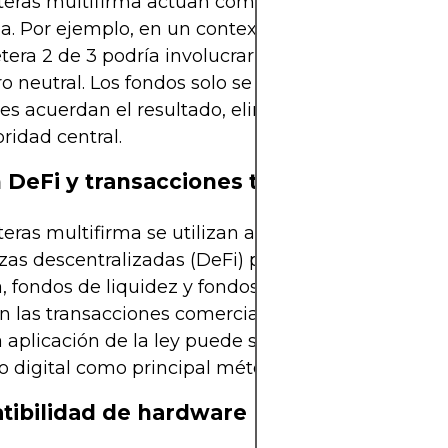
eteras multifirma actúan como soluciones de depós
za. Por ejemplo, en un contexto de comprador-ven
etera 2 de 3 podría involucrar al comprador, al ven
ro neutral. Los fondos solo se liberan cuando dos d
tes acuerdan el resultado, eliminando la depende
ridad central.
 DeFi y transacciones transfronterizas
eteras multifirma se utilizan ampliamente en los p
zas descentralizadas (DeFi) para gestionar operac
a, fondos de liquidez y fondos de gobernanza. Ta
n las transacciones comerciales interjurisdicciona
 aplicación de la ley puede ser difícil, utilizando el
 digital como principal método de control.
ibilidad de hardware