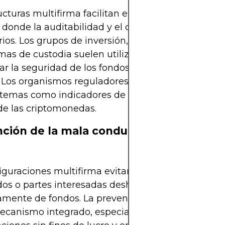
ucturas multifirma facilitan el cumplimiento norm
 donde la auditabilidad y el control de acceso son
rios. Los grupos de inversión, las startups fintech y
mas de custodia suelen utilizar la multifirma para
r la seguridad de los fondos y reforzar la confian
. Los organismos reguladores consideran cada ve
stemas como indicadores de las mejores prácticas 
de las criptomonedas.
ción de la mala conducta de los titular
iguraciones multifirma evitan de forma natural q
os o partes interesadas deshonestas se apropien
mente de fondos. La prevención del fraude se con
ecanismo integrado, especialmente importante p