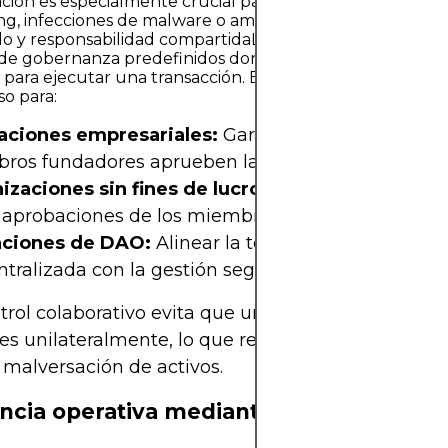
ción es especialmente crucial para mitigar riesgos como
ng, infecciones de malware o amenazas internas.Acceso
o y responsabilidad compartidaLas billeteras multifirma
de gobernanza predefinidos donde varios usuarios deb
 para ejecutar una transacción. Esto es particularmente
so para:
aciones empresariales:
Garantizar que todos los
ros fundadores aprueben las transferencias de f
izaciones sin fines de lucro:
Garantizar la trans
 aprobaciones de los miembros de la junta directi
ciones de DAO:
Alinear la toma de decisiones
tralizada con la gestión segura de fondos.
trol colaborativo evita que un solo usuario tome
es unilateralmente, lo que reduce el riesgo de erro
 malversación de activos.
encia operativa mediante redundancia