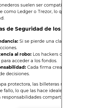
onederos suelen ser compatibles con monederos
e como Ledger o Trezor, lo que mejora aún más l
d.
as de Seguridad de los Monederos Mult
dancia:
Si se pierde una clave, otras pueden apr
cciones.
tencia al robo:
Los hackers deben comprometer v
 para acceder a los fondos.
nsabilidad:
Cada firma crea un registro verificabl
de decisiones.
a protectora, las billeteras multifirma previenen
e fallo, lo que las hace ideales para escenarios qu
 responsabilidades compartidas o activos de alto 