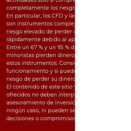
actividades solo si comprende
completamente los riesgos asociados.
En particular, los CFD y las criptomonedas
son instrumentos complejos y conllevan un
riesgo elevado de perder dinero
rápidamente debido al apalancamiento.
Entre un 67 % y un 95 % de los inversores
minoristas pierden dinero al negociar con
estos instrumentos. Considere si entiende su
funcionamiento y si puede asumir el alto
riesgo de perder su dinero.
El contenido de este sitio web y los servicios
ofrecidos no deben interpretarse como
asesoramiento de inversión ni financiero en
ningún caso, ni pueden servir de base para
decisiones o compromisos de ningún tipo.