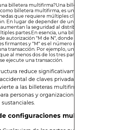
na billetera multifirma?Una billetera multifirma, com
como billetera multifirma, es un tipo de billetera de
edas que requiere múltiples claves privadas para autor
ón. En lugar de depender de un único titular de claves, 
s aumentan la seguridad al distribuir la responsabilidad d
tiples partes.En esencia, una billetera multifirma funcio
 de autorización "M de N", donde "N" representa el núme
es firmantes y "M" es el número mínimo de firmas necesa
na transacción. Por ejemplo, una billetera multifirma 2 
que al menos dos de los tres participantes autorizados 
se ejecute una transacción.
ructura reduce significativamente el riesgo de rob
accidental de claves privadas o acceso no autoriza
ierte a las billeteras multifirma en una opción a
ara personas y organizaciones que gestionan act
s sustanciales.
de configuraciones multifirma