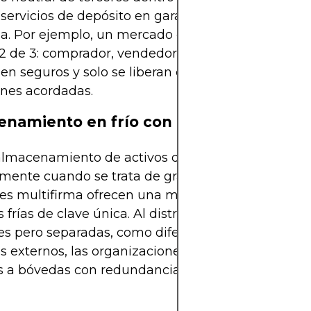
servicios de depósito en garantía sin necesidad d
a. Por ejemplo, un mercado en línea puede utiliz
 de 3: comprador, vendedor y árbitro. Los fondos 
n seguros y solo se liberan cuando se cumplen l
ones acordadas.
namiento en frío con gobernanza mult
almacenamiento de activos digitales a largo plazo
mente cuando se trata de grandes cantidades, las
es multifirma ofrecen una mayor protección que 
s frías de clave única. Al distribuir claves entre en
les pero separadas, como diferentes departamento
s externos, las organizaciones pueden proteger r
s a bóvedas con redundancia integrada y proceso