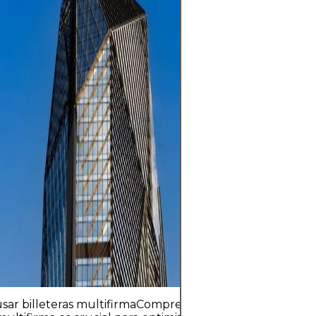
mayor libertad f
a su descentrali
en un mercado a
horas. Sin emba
activo de alto r
extrema volatilid
regulación. Los 
riesgos incluyen
rápidas y fallos 
ciberseguridad. 
reside en invert
con una estrateg
capital que no 
estabilidad finan
sar billeteras multifirmaComprender cuándo implemen