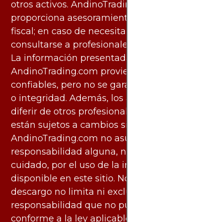
otros activos. AndinoTrading.com no
proporciona asesoramiento legal, contable o
fiscal; en caso de necesitarlo, debe
consultarse a profesionales especializados.
La información presentada por
AndinoTrading.com proviene de fuentes
confiables, pero no se garantiza su exactitud
o integridad. Además, los análisis pueden
diferir de otros profesionales calificados y
están sujetos a cambios sin previo aviso.
AndinoTrading.com no asume
responsabilidad alguna, ni deber de
cuidado, por el uso de la información
disponible en este sitio. No obstante, este
descargo no limita ni excluye ninguna
responsabilidad que no pueda ser excluida
conforme a la ley aplicable.