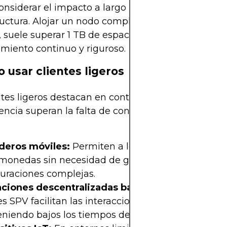
nsiderar el impacto a largo plazo en los costos d
ructura. Alojar un nodo completo de Ethereum, po
 suele superar 1 TB de espacio en disco y requier
miento continuo y riguroso.
 usar clientes ligeros
ntes ligeros destacan en contextos donde la accesi
ciencia superan la falta de confianza absoluta. Apli
eros móviles:
Permiten a los usuarios enviar y r
omonedas sin necesidad de grandes descargas ni
guraciones complejas.
aciones descentralizadas basadas en navegado
es SPV facilitan las interacciones en blockchain,
niendo bajos los tiempos de carga y el uso de me