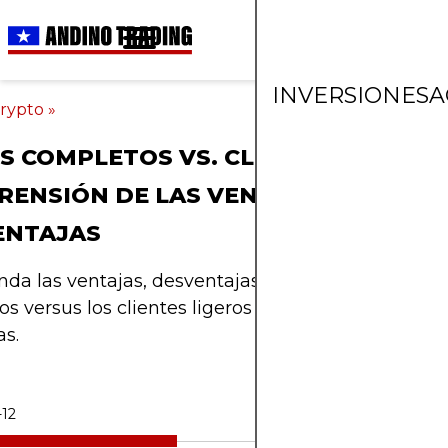
INVERSIONES
A
rypto
»
 COMPLETOS VS. CLIENTES LIGEROS
ENSIÓN DE LAS VENTAJAS Y
ENTAJAS
a las ventajas, desventajas y usos de los nodos
s versus los clientes ligeros en las redes blockch
s.
-12