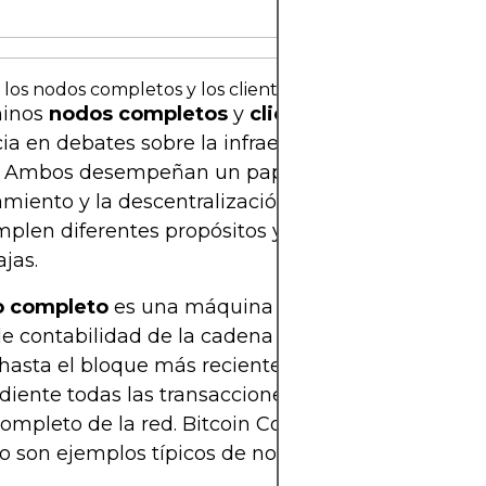
los nodos completos y los clientes ligeros?
minos
nodos completos
y
clientes ligeros
se util
ia en debates sobre la infraestructura de la cade
. Ambos desempeñan un papel esencial en el
miento y la descentralización de la tecnología bl
plen diferentes propósitos y presentan distintas
jas.
 completo
es una máquina que descarga y verifi
 de contabilidad de la cadena de bloques, desde el
hasta el bloque más reciente. Valida de forma
iente todas las transacciones y bloques, manten
completo de la red. Bitcoin Core y Ethereum Geth
o son ejemplos típicos de nodos completos.