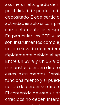
asume un alto grado de riesgo. Existe la
posibilidad de perder todo el capital
depositado. Debe participar en estas
actividades solo si comprende
completamente los riesgos asociados.
En particular, los CFD y las criptomonedas
son instrumentos complejos y conllevan un
riesgo elevado de perder dinero
rápidamente debido al apalancamiento.
Entre un 67 % y un 95 % de los inversores
minoristas pierden dinero al negociar con
estos instrumentos. Considere si entiende su
funcionamiento y si puede asumir el alto
riesgo de perder su dinero.
El contenido de este sitio web y los servicios
ofrecidos no deben interpretarse como