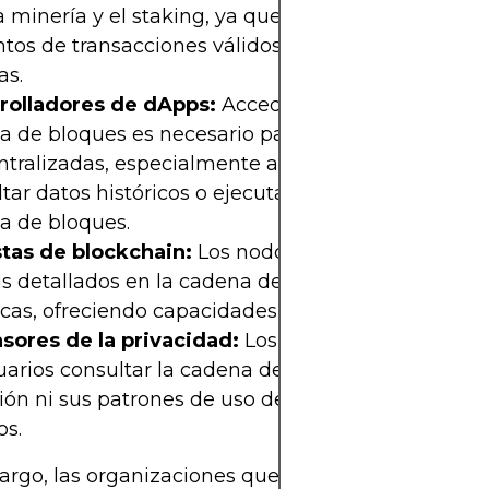
a minería y el staking, ya que garantizan el trabaj
ntos de transacciones válidos y cadenas de bloqu
as.
rolladores de dApps:
Acceder al estado completo
a de bloques es necesario para algunas aplicacio
ntralizadas, especialmente aquellas que necesita
tar datos históricos o ejecutar lógica compleja en
a de bloques.
stas de blockchain:
Los nodos completos permit
is detallados en la cadena de bloques y auditorías
icas, ofreciendo capacidades de consulta ilimitada
sores de la privacidad:
Los nodos completos pe
uarios consultar la cadena de bloques sin exponer
ión ni sus patrones de uso de datos a servidores 
os.
argo, las organizaciones que adoptan nodos com