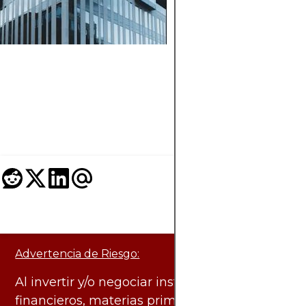
transacciones entre 
diferentes cadenas 
bloques. Descubra p
qué «confirmado» n
significa lo mismo e
Bitcoin, Ethereum y
otras plataformas.
Advertencia de Riesgo:
Al invertir y/o negociar instrumentos
financieros, materias primas y otros activos,