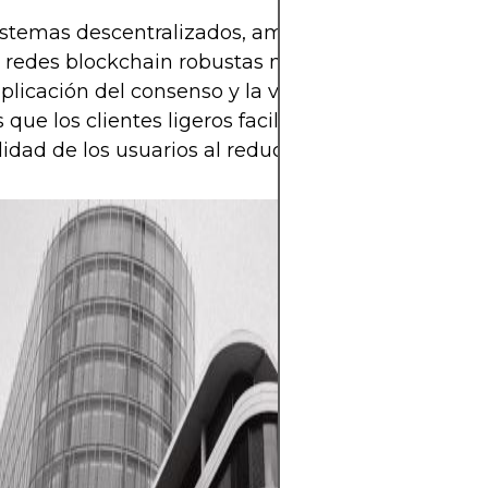
istemas descentralizados, ambos desempeñan un
as redes blockchain robustas necesitan nodos com
aplicación del consenso y la verificación sin confia
que los clientes ligeros facilitan la accesibilidad y
lidad de los usuarios al reducir las barreras de ent
Las criptomoned
alto potencial d
mayor libertad f
a su descentrali
en un mercado a
horas. Sin emba
activo de alto r
extrema volatilid