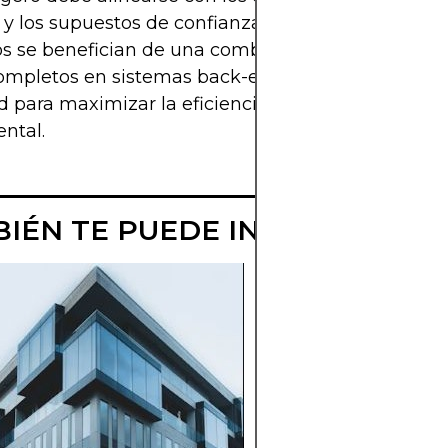
 y los supuestos de confianza del proyecto. Much
s se benefician de una combinación de ambos, ut
mpletos en sistemas back-end y clientes ligeros 
d para maximizar la eficiencia y mantener la inte
ntal.
IÉN TE PUEDE INTERESAR
FINALIDAD DE 
TRANSACCIÓN V
CONFIRMACIO
DE BLOCKCHAI
Comprenda cómo
difiere la firmeza de