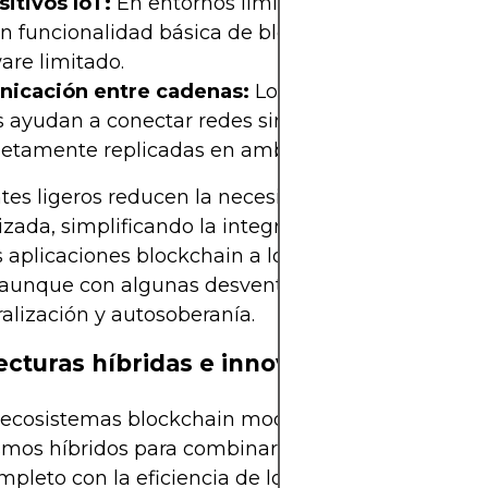
itivos IoT:
En entornos limitados, los clientes lig
n funcionalidad básica de blockchain sin sobrecar
are limitado.
icación entre cadenas:
Los protocolos de verifi
s ayudan a conectar redes sin requerir cadenas
etamente replicadas en ambos extremos.
ntes ligeros reducen la necesidad de infraestructu
izada, simplificando la integración y el uso. Ayuda
as aplicaciones blockchain a los dispositivos del m
 aunque con algunas desventajas en términos de
alización y autosoberanía.
ecturas híbridas e innovaciones futuras
ecosistemas blockchain modernos están explora
mos híbridos para combinar modelos de confianz
pleto con la eficiencia de los clientes ligeros.