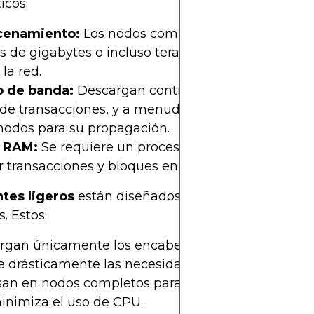
icos:
cenamiento:
Los nodos completos deben almace
s de gigabytes o incluso terabytes de datos de bl
la red.
 de banda:
Descargan continuamente nuevos bl
 de transacciones, y a menudo suben esta informa
nodos para su propagación.
 RAM:
Se requiere un procesamiento intensivo pa
r transacciones y bloques en tiempo real.
ntes ligeros
están diseñados para entornos con r
. Estos:
rgan únicamente los encabezados de bloque, lo 
e drásticamente las necesidades de almacenamie
an en nodos completos para los datos de transacc
inimiza el uso de CPU.