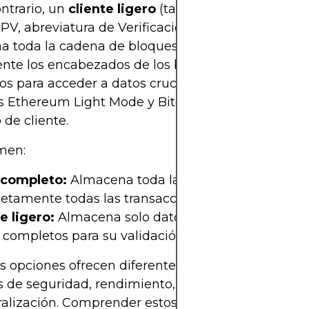
ontrario, un
cliente ligero
(también llamado nodo l
SPV, abreviatura de Verificación Simplificada de P
 toda la cadena de bloques. En su lugar, descar
nte los encabezados de los bloques y se basa en
s para acceder a datos cruciales de las transacci
as Ethereum Light Mode y Bitcoin SPV son ejempl
 de cliente.
men:
completo:
Almacena toda la blockchain y verific
etamente todas las transacciones.
e ligero:
Almacena solo datos mínimos y depend
completos para su validación.
s opciones ofrecen diferentes ventajas y desventa
 de seguridad, rendimiento, uso de recursos y
alización. Comprender estos aspectos es clave par