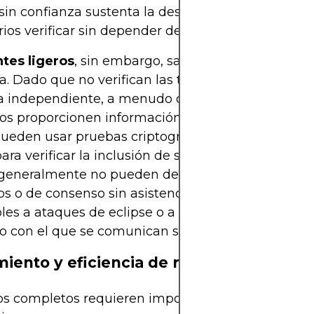
in confianza sustenta la descentralización, permi
rios verificar sin depender de terceros.
ntes ligeros
, sin embargo, sacrifican seguridad po
ia. Dado que no verifican las transacciones y los b
a independiente, a menudo confían en que los no
s proporcionen información precisa. Si bien los c
pueden usar pruebas criptográficas como árboles 
ara verificar la inclusión de sus transacciones en 
 generalmente no pueden detectar ataques de re
s o de consenso sin asistencia externa. Esto los 
les a ataques de eclipse o a datos falsos si el nod
o con el que se comunican se ve comprometido.
iento y eficiencia de recursos
os completos requieren importantes recursos