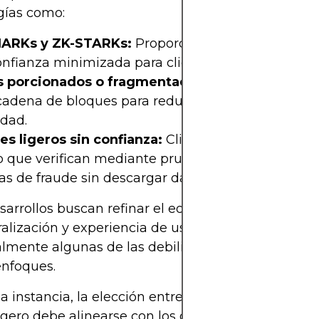
gías como:
ARKs y ZK-STARKs:
Proporcionan pruebas de ej
nfianza minimizada para clientes ligeros.
 porcionados o fragmentados:
Almacenan solo 
cadena de bloques para reducir la carga y manten
idad.
es ligeros sin confianza:
Clientes completamente
o que verifican mediante pruebas de conocimient
as de fraude sin descargar datos completos.
sarrollos buscan refinar el equilibrio entre escalab
alización y experiencia de usuario, superando
lmente algunas de las debilidades tradicionales 
nfoques.
a instancia, la elección entre un nodo completo y
ligero debe alinearse con los objetivos, los requisit