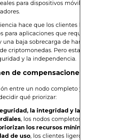
eales para dispositivos móviles, sistemas integrad
adores.
ciencia hace que los clientes ligeros sean especia
os para aplicaciones que requieren tiempos de inic
y una baja sobrecarga de hardware, como las bille
de criptomonedas. Pero esta ventaja se produce a
guridad y la independencia.
en de compensaciones
ión entre un nodo completo y un cliente ligero a
decidir qué priorizar:
seguridad, la integridad y la participación en la
rdiales
, los nodos completos son la mejor opción.
priorizan los recursos mínimos, la velocidad y l
idad de uso
, los clientes ligeros son más apropiado