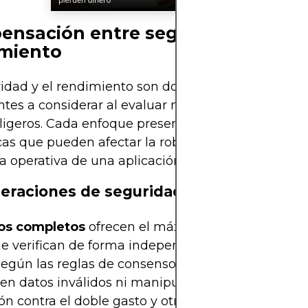
nsación entre seguridad y
miento
idad y el rendimiento son dos de los factores más
tes a considerar al evaluar nodos completos fren
 ligeros. Cada enfoque presenta ventajas y limitac
cas que pueden afectar la robustez, la fiabilidad y 
ia operativa de una aplicación.
eraciones de seguridad
os completos
ofrecen el máximo nivel de segurid
 verifican de forma independiente cada transacc
egún las reglas de consenso de la red, garantiza
en datos inválidos ni manipulados. Son esenciales
ón contra el doble gasto y otras formas de fraude.