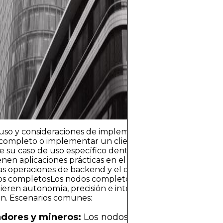
regulación. Los 
riesgos incluyen
rápidas y fallos 
ciberseguridad. 
reside en invert
con una estrateg
capital que no 
estabilidad finan
uso y consideraciones de implementaciónLa decisión de 
completo o implementar un cliente ligero depende en 
 su caso de uso específico dentro del ecosistema block
nen aplicaciones prácticas en el desarrollo, las interface
las operaciones de backend y el diseño de infraestructu
s completosLos nodos completos son ideales para casos
eren autonomía, precisión e integración completa con
n. Escenarios comunes:
adores y mineros:
Los nodos completos son esenc