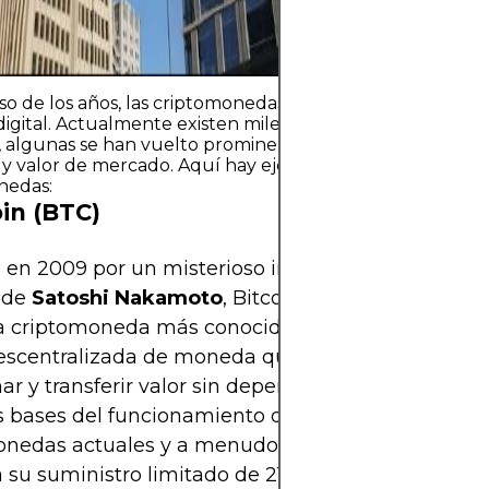
estabilidad finan
so de los años, las criptomonedas han ido más allá de un
gital. Actualmente existen miles de ellas en circulación.
algunas se han vuelto prominentes debido a su tecnolo
y valor de mercado. Aquí hay ejemplos clave de las prin
nedas:
oin (BTC)
en 2009 por un misterioso individuo o grupo bajo
 de
Satoshi Nakamoto
, Bitcoin fue la primera y s
la criptomoneda más conocida. Fue creado como 
escentralizada de moneda que permite a las pers
r y transferir valor sin depender de los bancos. B
s bases del funcionamiento de la mayoría de las
nedas actuales y a menudo se considera "oro digi
 su suministro limitado de 21 millones de moneda