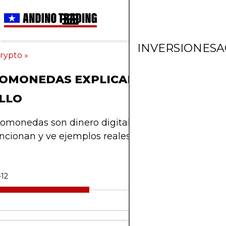
INVERSIONES
A
rypto
»
TOMONEDAS EXPLICADAS EN UN LEN
LLO
tomonedas son dinero digital. Descubre qué signif
ncionan y ve ejemplos reales como Bitcoin y Eth
-12