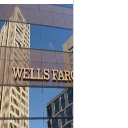
Las criptomoned
alto potencial d
mayor libertad f
a su descentrali
en un mercado a
horas. Sin emba
activo de alto r
extrema volatilid
regulación. Los 
riesgos incluyen
rápidas y fallos 
ciberseguridad. 
reside en invert
con una estrateg
capital que no 