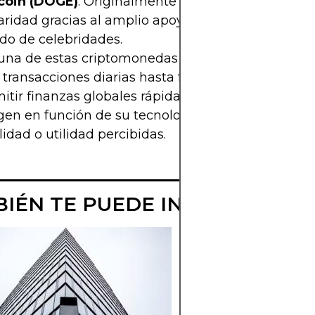
oin (DOGE)
: Originalmente una broma, ganó
ridad gracias al amplio apoyo de la comunidad y 
do de celebridades.
na de estas criptomonedas tiene diferentes propó
transacciones diarias hasta facilitar contratos int
itir finanzas globales rápidas. Los inversores y us
igen en función de su tecnología, efecto de red y
lidad o utilidad percibidas.
IÉN TE PUEDE INTERESAR
¿QUÉ ES WEI E
ETHEREUM?
Entender wei, la
denominación de E