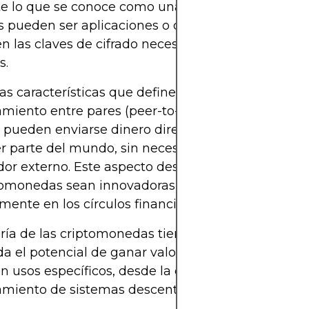
 lo que se conoce como una billetera digital. Est
as pueden ser aplicaciones o dispositivos de hard
n las claves de cifrado necesarias para enviar y re
s.
as características que definen a las criptomoneda
miento entre pares (peer-to-peer). Esto significa 
 pueden enviarse dinero directamente en línea, e
r parte del mundo, sin necesidad de un banco ni
or externo. Este aspecto descentralizado ha hec
tomonedas sean innovadoras y controvertidas,
mente en los círculos financieros y regulatorios.
ía de las criptomonedas tienen una oferta limitad
da el potencial de ganar valor con el tiempo. Otras
n usos específicos, desde la compra de servicios h
amiento de sistemas descentralizados complejos.