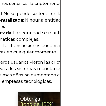
nos sencillos, la criptomoneda es:
l
: No se puede sostener en la mano.
ntralizada
: Ninguna entidad, como un gobierno, 
la.
ptada
: La seguridad se mantiene rigurosa median
áticas complejas.
l
: Las transacciones pueden realizarse a través de
eras en cualquier momento.
meros usuarios vieron las criptomonedas como un
iva a los sistemas monetarios tradicionales, mient
ltimos años ha aumentado el interés tanto de inve
 empresas tecnológicas.