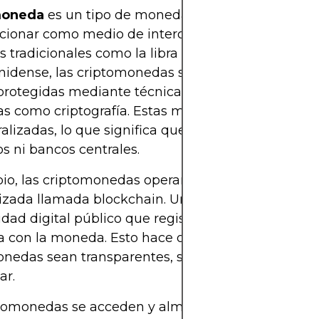
moneda
es un tipo de moneda digital o virtual dis
cionar como medio de intercambio. A diferencia d
tradicionales como la libra esterlina o el dólar
nidense, las criptomonedas son completamente di
protegidas mediante técnicas informáticas especi
s como criptografía. Estas monedas digitales est
alizadas, lo que significa que no están controlada
s ni bancos centrales.
io, las criptomonedas operan mediante una tecn
izada llamada blockchain. Una blockchain es un l
idad digital público que registra cada transacción
a con la moneda. Esto hace que las transacciones
nedas sean transparentes, seguras y difíciles de
ar.
ptomonedas se acceden y almacenan digitalmente