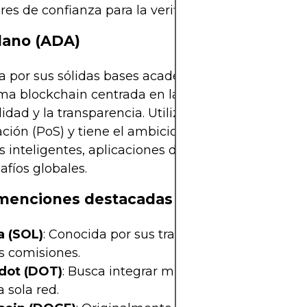
res de confianza para la verificación de transaccio
dano (ADA)
a por sus sólidas bases académicas, Cardano es 
ma blockchain centrada en la sostenibilidad, la
lidad y la transparencia. Utiliza un sistema de pr
ación (PoS) y tiene el ambicioso objetivo de respal
s inteligentes, aplicaciones descentralizadas y so
afíos globales.
menciones destacadas
a (SOL)
: Conocida por sus transacciones de alta v
s comisiones.
dot (DOT)
: Busca integrar múltiples cadenas de 
 sola red.