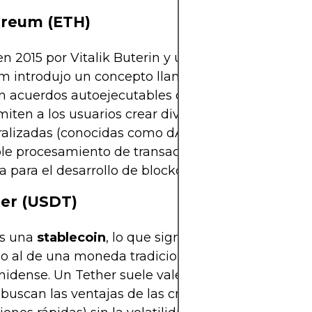
ereum (ETH)
n 2015 por Vitalik Buterin y un equipo de desarrol
m introdujo un concepto llamado
contratos inte
n acuerdos autoejecutables codificados en la bloc
iten a los usuarios crear diversas aplicaciones
ralizadas (conocidas como dApps). Ethereum va m
le procesamiento de transacciones: es una plata
 para el desarrollo de blockchain.
her (USDT)
es una
stablecoin
, lo que significa que su valor est
o al de una moneda tradicional, en este caso, el d
idense. Un Tether suele valer 1 $, lo que lo hace ú
 buscan las ventajas de las criptomonedas (como