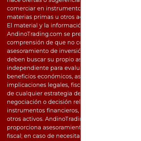
hace ofertas o sugerencias para invertir o
comerciar en instrumentos financieros,
materias primas u otros activos.
El material y la información disponibles en
AndinoTrading.com se presentan con la
comprensión de que no constituyen
asesoramiento de inversión. Los usuarios
deben buscar su propio asesoramiento
independiente para evaluar los riesgos y
beneficios económicos, así como las
implicaciones legales, fiscales y contables
de cualquier estrategia de inversión,
negociación o decisión relacionada con
instrumentos financieros, materias primas u
otros activos. AndinoTrading.com no
proporciona asesoramiento legal, contable o
fiscal; en caso de necesitarlo, debe