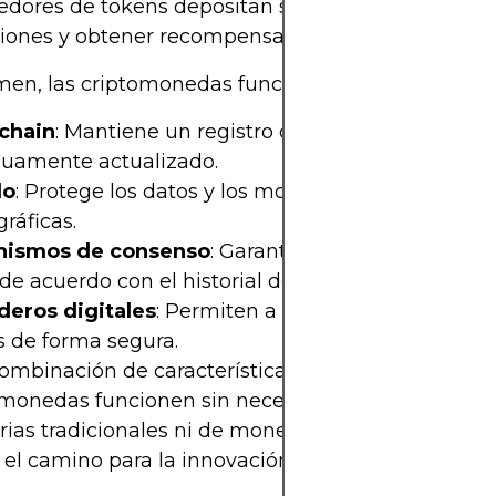
edores de tokens depositan sus monedas para veri
ciones y obtener recompensas.
men, las criptomonedas funcionan mediante:
chain
: Mantiene un registro de transacciones
nuamente actualizado.
do
: Protege los datos y los monederos mediante c
gráficas.
ismos de consenso
: Garantizan que todos los u
de acuerdo con el historial de transacciones.
eros digitales
: Permiten a los usuarios enviar y r
s de forma segura.
ombinación de características permite que las
omonedas funcionen sin necesidad de institucione
ias tradicionales ni de moneda de curso legal, lo
 el camino para la innovación y la disrupción finan