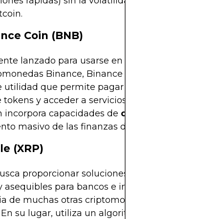
iones rápidas) sin la volatilidad de precios de mo
coin.
ance Coin (BNB)
ente lanzado para usarse en la plataforma de int
tomonedas Binance, Binance Coin se ha convertid
 utilidad que permite pagar comisiones, participa
 tokens y acceder a servicios en la plataforma de
 incorpora capacidades de
contratos inteligent
nto masivo de las finanzas descentralizadas (DeFi
ple (XRP)
usca proporcionar soluciones de pago transfronte
y asequibles para bancos e instituciones financiera
cia de muchas otras criptomonedas, XRP no depen
 En su lugar, utiliza un algoritmo de consenso úni