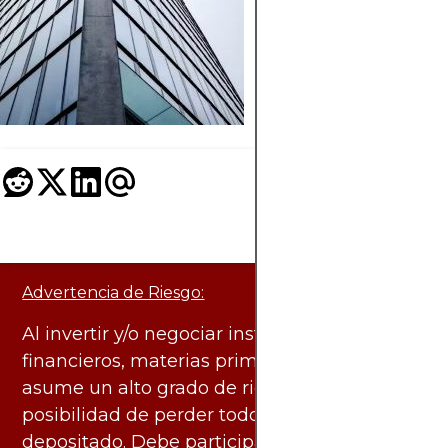
más pequeña en
criptomonedas
Advertencia de Riesgo:
Al invertir y/o negociar instrumentos
financieros, materias primas y otros activos,
asume un alto grado de riesgo. Existe la
posibilidad de perder todo el capital
depositado. Debe participar en estas