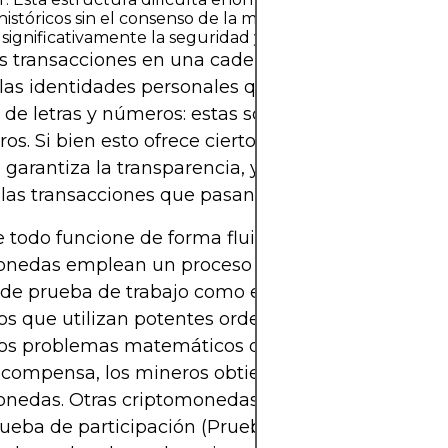
 históricos sin el consenso de la mayoría de los usuarios, 
ignificativamente la seguridad y previene el fraude.
s transacciones en una cadena de bloques son púb
as identidades personales quedan ocultas tras la
de letras y números: estas son las direcciones de 
s. Si bien esto ofrece cierto grado de privacidad,
garantiza la transparencia, ya que cualquiera pu
r las transacciones que pasan por el sistema.
 todo funcione de forma fluida y segura, muchas
onedas emplean un proceso llamado minería. En 
de prueba de trabajo como el de Bitcoin, los mine
os que utilizan potentes ordenadores para resolve
os problemas matemáticos que validan las transa
compensa, los mineros obtienen nuevos tokens 
nedas. Otras criptomonedas utilizan lo que se c
eba de participación (Prueba de Participación),