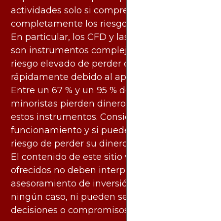
actividades solo si comprende
completamente los riesgos asociados.
En particular, los CFD y las criptomonedas
son instrumentos complejos y conllevan un
riesgo elevado de perder dinero
rápidamente debido al apalancamiento.
Entre un 67 % y un 95 % de los inversores
minoristas pierden dinero al negociar con
estos instrumentos. Considere si entiende su
funcionamiento y si puede asumir el alto
riesgo de perder su dinero.
El contenido de este sitio web y los servicios
ofrecidos no deben interpretarse como
asesoramiento de inversión ni financiero en
ningún caso, ni pueden servir de base para
decisiones o compromisos de ningún tipo.