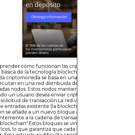
render cómo funcionan las criptomonedas, es útil cono
básica de la tecnología blockchain y el intercambio de v
ada criptomoneda se basa en una serie de programas inf
jecutan en una red distribuida de computadoras, a men
as nodos. Estos nodos mantienen y validan los datos en
do un usuario desea enviar criptomonedas a otra perso
 solicitud de transacción.La red valida la transacción util
de entradas existente (la blockchain).Una vez validada, la
ón se añade a un nuevo bloque de datos.El bloque se vi
emente a la cadena de transacciones anteriores, de ahí
lockchain".Estos bloques se vinculan mediante algorit
ficos, lo que garantiza que cada uno se conecte de form
or. Esta estructura dificulta enormemente la alteración d