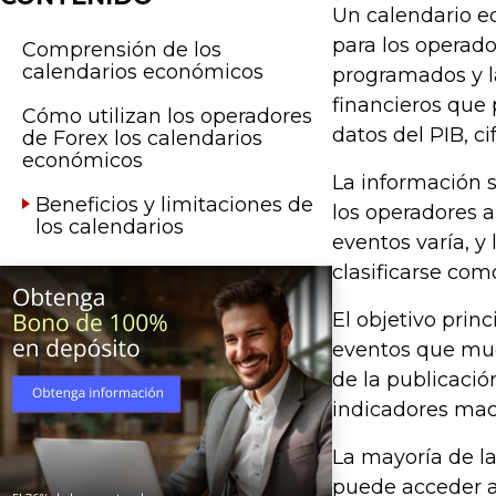
Un calendario ec
para los operado
Comprensión de los
calendarios económicos
programados y la
financieros que 
Cómo utilizan los operadores
datos del PIB, ci
de Forex los calendarios
económicos
La información s
Beneficios y limitaciones de
los operadores a
los calendarios
eventos varía, y
clasificarse com
El objetivo prin
eventos que muev
de la publicació
indicadores macr
La mayoría de la
puede acceder a 