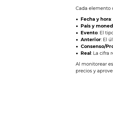
Cada elemento d
Fecha y hora
País y moned
Evento
: El ti
Anterior
: El 
Consenso/Pr
Real
: La cifr
Al monitorear e
precios y aprove