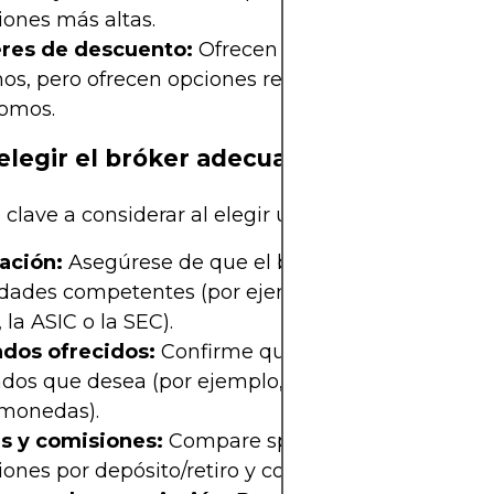
iones más altas.
res de descuento:
Ofrecen servicios personaliza
s, pero ofrecen opciones rentables para inversor
omos.
legir el bróker adecuado
 clave a considerar al elegir un bróker:
ación:
Asegúrese de que el bróker esté regulado 
idades competentes (por ejemplo, la FCA para el 
 la ASIC o la SEC).
dos ofrecidos:
Confirme que proporcionen acces
dos que desea (por ejemplo, forex, acciones o
omonedas).
as y comisiones:
Compare spreads, cargos noctur
ones por depósito/retiro y costos ocultos.