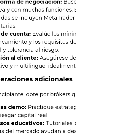
forma de negociación:
Busque una plataforma es
iva y con muchas funciones. Entre las plataforma
das se incluyen MetaTrader 4/5, cTrader y plataf
tarias.
 de cuenta:
Evalúe los mínimos de cuenta, el
ncamiento y los requisitos de margen adecuados 
l y tolerancia al riesgo.
ón al cliente:
Asegúrese de contar con soporte t
ivo y multilingüe, idealmente disponible 24/5 o 24
eraciones adicionales
incipiante, opte por brókers que ofrezcan:
as demo:
Practique estrategias de trading en tie
riesgar capital real.
sos educativos:
Tutoriales, seminarios web, artíc
ias del mercado ayudan a desarrollar conocimient