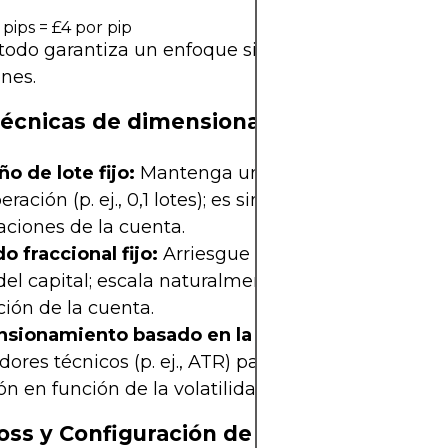
 pips = £4 por pip
odo garantiza un enfoque sistemático para escal
nes.
técnicas de dimensionamiento de posic
o de lote fijo:
Mantenga un tamaño de lote con
eración (p. ej., 0,1 lotes); es simple, pero ignora las
aciones de la cuenta.
 fraccional fijo:
Arriesgue una fracción constante 
 del capital; escala naturalmente con el crecimient
ión de la cuenta.
sionamiento basado en la volatilidad:
Utilice
dores técnicos (p. ej., ATR) para ajustar el tamaño 
ón en función de la volatilidad del mercado.
oss y Configuración de Take Profit