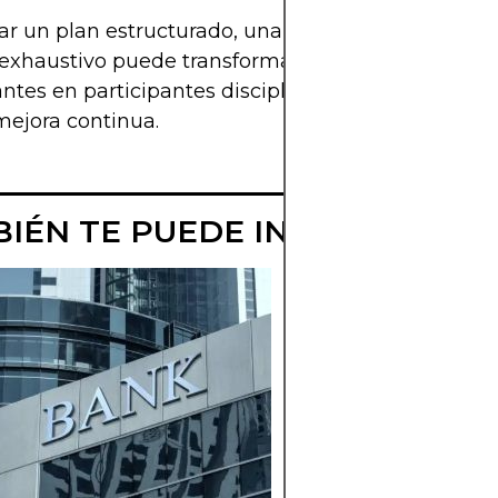
ar un plan estructurado, una ejecución consistent
 exhaustivo puede transformar incluso a los trader
antes en participantes disciplinados del mercado
mejora continua.
IÉN TE PUEDE INTERESAR
¿QUÉ ES EL
TRADING DE
FOREX?
Comprenda el tradi
de Forex y qué espe
de manera realista