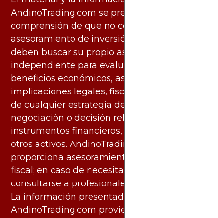
AndinoTrading.com se presentan con la
comprensión de que no constituyen
asesoramiento de inversión. Los usuarios
deben buscar su propio asesoramiento
independiente para evaluar los riesgos y
beneficios económicos, así como las
implicaciones legales, fiscales y contables
de cualquier estrategia de inversión,
negociación o decisión relacionada con
instrumentos financieros, materias primas u
otros activos. AndinoTrading.com no
proporciona asesoramiento legal, contable o
fiscal; en caso de necesitarlo, debe
consultarse a profesionales especializados.
La información presentada por
AndinoTrading.com proviene de fuentes