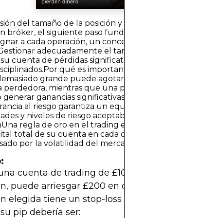
ón del tamaño de la posición y el control del riesgoUna
n bróker, el siguiente paso fundamental es determinar
signar a cada operación, un concepto conocido como tam
 Gestionar adecuadamente el tamaño de la operación ay
su cuenta de pérdidas significativas y desarrolla hábitos
isciplinados.Por qué es importante el tamaño de la posi
 demasiado grande puede agotar rápidamente su capital
a perdedora, mientras que una posición demasiado peq
generar ganancias significativas. Un tamaño estratégic
rancia al riesgo garantiza un equilibrio entre las posibles
dades y niveles de riesgo aceptables.Fórmula de riesgo p
Una regla de oro en el trading es: arriesgar solo entre el 
ital total de su cuenta en cada operación. Esto ayuda a li
ado por la volatilidad del mercado.
:
 una cuenta de trading de £10,000 y arriesga un 2
n, puede arriesgar £200 en cualquier operación. Si
n elegida tiene un stop-loss a 50 pips de distancia
 su pip debería ser: