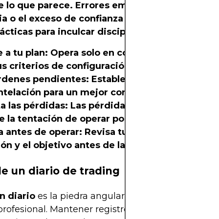
 de lo que parece. Errores emocionales como el 
cia o el exceso de confianza pueden descarrilart
ácticas para inculcar disciplina:
 a tu plan:
Opera solo en condiciones que coin
us criterios de configuración.
rdenes pendientes:
Establece órdenes límite o
ntelación para un mejor control y ejecución.
a las pérdidas:
Las pérdidas son parte del jueg
te la tentación de operar por venganza.
a antes de operar:
Revisa tu stop loss, el tamañ
ón y el objetivo antes de la ejecución.
de un diario de trading
n diario
es la piedra angular, aunque poco apreci
profesional. Mantener registros precisos permite 