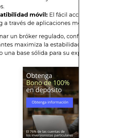
s.
tibilidad móvil:
El fácil acceso a las plataformas
g a través de aplicaciones móviles mejora Flexibil
nar un bróker regulado, confiable y fácil de usar p
antes maximiza la estabilidad y minimiza los riesg
 una base sólida para su experiencia en el tradin