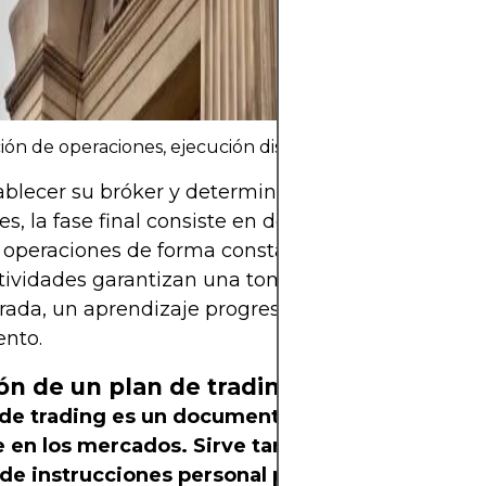
capital que pue
perder sin afect
financiera.
ción de operaciones, ejecución disciplinada y mantenimi
ablecer su bróker y determinar el tamaño de las
es, la fase final consiste en desarrollar su plan de 
 operaciones de forma constante y mantener un di
tividades garantizan una toma de decisiones
rada, un aprendizaje progresivo y la evaluación de
ento.
ón de un plan de trading
 de trading es un documento escrito que descr
 en los mercados. Sirve tanto como estrategi
de instrucciones personal para guiar la ejecuci