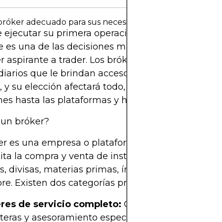
 bróker adecuado para sus necesidades de trading
 ejecutar su primera operación, seleccionar un br
e es una de las decisiones más importantes para
r aspirante a trader. Los brókeres actúan como
iarios que le brindan acceso a los mercados fina
, y su elección afectará todo, desde los spreads y l
es hasta las plataformas y herramientas de tradi
 un bróker?
r es una empresa o plataforma de servicios finan
lita la compra y venta de instrumentos financieros
s, divisas, materias primas, índices o criptomoned
e. Existen dos categorías principales de brókeres
res de servicio completo:
Ofrecen investigación
rteras y asesoramiento especializado, a menudo c