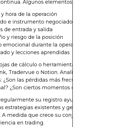
ontinua. Algunos elementos esenciales para regist
y hora de la operación
do e instrumento negociado
s de entrada y salida
 y riesgo de la posición
o emocional durante la operación
tado y lecciones aprendidas
hojas de cálculo o herramientas de registro digita
, Tradervue o Notion. Analice las tendencias en 
: ¿Son las pérdidas más frecuentes por impulso
al? ¿Son ciertos momentos del día más rentables
regularmente su registro ayuda a identificar debil
las estrategias existentes y generar confianza en s
. A medida que crece su conjunto de datos, tambi
iencia en trading.