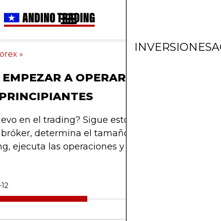
INVERSIONES
A
orex
»
EMPEZAR A OPERAR: UNA GUÍA PRÁ
PRINCIPIANTES
evo en el trading? Sigue estos primeros pasos ese
 bróker, determina el tamaño de tu posición, crea
ng, ejecuta las operaciones y lleva un registro deta
-12