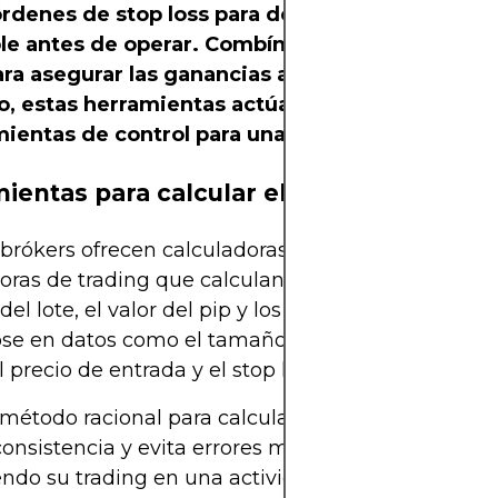
órdenes de stop loss para definir la pérdida má
le antes de operar. Combínelas con una orden 
ara asegurar las ganancias a un nivel favorable.
o, estas herramientas actúan como controles d
mientas de control para una ejecución disciplin
ientas para calcular el tamaño de la po
brókers ofrecen calculadoras de tamaño de posic
oras de trading que calculan valores críticos como
el lote, el valor del pip y los requisitos de margen
e en datos como el tamaño de la cuenta, la toler
l precio de entrada y el stop loss.
método racional para calcular el tamaño de la pos
onsistencia y evita errores motivados por las emo
endo su trading en una actividad estratégica y co