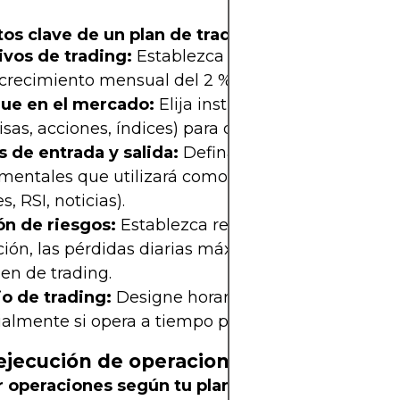
os clave de un plan de trading:
ivos de trading:
Establezca objetivos realistas y
., crecimiento mensual del 2 %, tasa de éxito del 60
ue en el mercado:
Elija instrumentos específicos
isas, acciones, índices) para dominar.
s de entrada y salida:
Defina los indicadores técn
entales que utilizará como señales (p. ej., media
s, RSI, noticias).
ón de riesgos:
Establezca reglas para el riesgo po
ión, las pérdidas diarias máximas y los límites de
en de trading.
io de trading:
Designe horarios específicos para o
almente si opera a tiempo parcial o en sesiones vo
ejecución de operaciones Prácticas
r operaciones según tu plan (sin desviaciones)