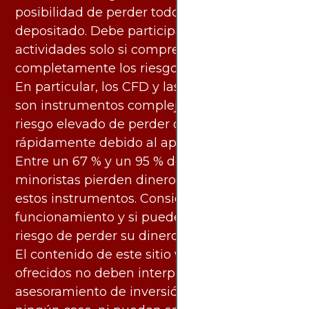
posibilidad de perder todo el capital
depositado. Debe participar en estas
actividades solo si comprende
completamente los riesgos asociados.
En particular, los CFD y las criptomonedas
son instrumentos complejos y conllevan un
riesgo elevado de perder dinero
rápidamente debido al apalancamiento.
Entre un 67 % y un 95 % de los inversores
minoristas pierden dinero al negociar con
estos instrumentos. Considere si entiende su
funcionamiento y si puede asumir el alto
riesgo de perder su dinero.
El contenido de este sitio web y los servicios
ofrecidos no deben interpretarse como
asesoramiento de inversión ni financiero en