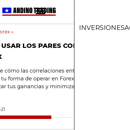
INVERSIONES
A
orex
»
 USAR LOS PARES CORRELACIONADO
X
 cómo las correlaciones entre pares de divisas 
tu forma de operar en Forex. Aprende a utilizarla
r tus ganancias y minimizar riesgos.
-21