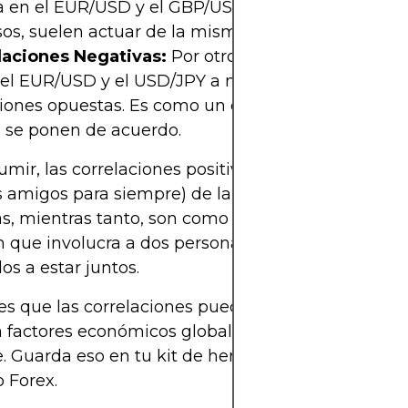
a en el EUR/USD y el GBP/USD, que como gemelo
sos, suelen actuar de la misma manera.
laciones Negativas:
Por otro lado, las parejas conf
el EUR/USD y el USD/JPY a menudo se pasean en
ciones opuestas. Es como un drama de telenovela
 se ponen de acuerdo.
umir, las correlaciones positivas son como relaci
 amigos para siempre) de la divisa. Las correlacio
s, mientras tanto, son como cualquier comedia d
n que involucra a dos personajes que discuten pe
os a estar juntos.
es que las correlaciones pueden cambiar con el 
a factores económicos globales, que veremos más
. Guarda eso en tu kit de herramientas antes de vi
 Forex.