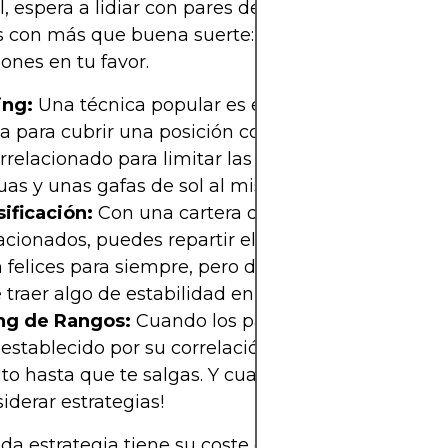
cil, espera a lidiar con pares de divisas. Pero aquí 
con más que buena suerte: estrategias reales pa
iones en tu favor.
ng:
Una técnica popular es el "hedging", una ma
sa para cubrir una posición comprando o vendiend
rrelacionado para limitar las pérdidas. Es como t
as y unas gafas de sol al mismo tiempo, por si ac
ificación:
Con una cartera diversificada de pares
acionados, puedes repartir el riesgo. No todos los 
n felices para siempre, pero diversificar tus posici
traer algo de estabilidad en tu libro de operacion
ng de Rangos:
Cuando los pares se mueven dent
establecido por su correlación, puedes jugar en e
to hasta que te salgas. Y cuando lo hagas, ¡es hor
iderar estrategias!
ada estrategia tiene su coste de oportunidad. Ase