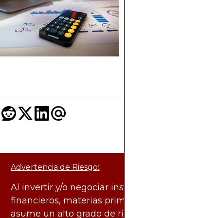
análisis cuantitativo
el trading y potencia
decisiones financiera
Una guía completa 
inversores curiosos 
analistas en ascenso
Advertencia de Riesgo:
Al invertir y/o negociar instrumentos
financieros, materias primas y otros activos,
asume un alto grado de riesgo. Existe la