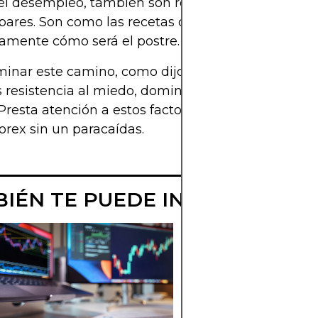
 el desempleo, también son responsables de los v
pares. Son como las recetas de la abuela: decirte
samente cómo será el postre.
minar este camino, como dijo una vez Mark Twain:
s resistencia al miedo, dominio del miedo, no aus
Presta atención a estos factores, porque ignorarlos
orex sin un paracaídas.
IÉN TE PUEDE INTERESAR
ANÁLISIS
CUANTITATIVO
PARA ACCIONE
Aprende a aplicar el