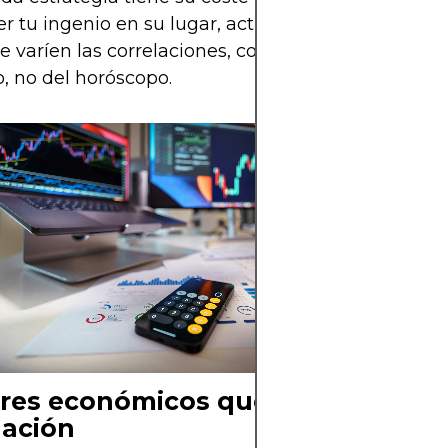
 tu ingenio en su lugar, actualizando estrategias
 varíen las correlaciones, como repaso diario del
, no del horóscopo.
res económicos que afectan la
lación