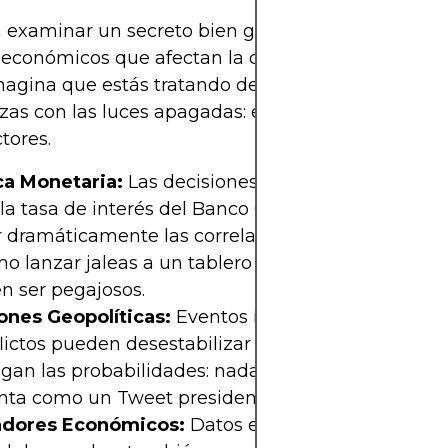
 examinar un secreto bien guardado del mercado:
 económicos que afectan la correlación entre par
Imagina que estás tratando de armar un rompecab
zas con las luces apagadas: eso es Forex sin ente
ctores.
ica Monetaria:
Las decisiones de los bancos centra
la tasa de interés del Banco Central Europeo, pu
r dramáticamente las correlaciones. Un cambio de 
o lanzar jaleas a un tablero de dardos; los result
n ser pegajosos.
ones Geopolíticas:
Eventos imprevistos como ele
lictos pueden desestabilizar las monedas. No impo
gan las probabilidades: nada pone el corazón en l
nta como un Tweet presidencial.
adores Económicos:
Datos económicos clave, co