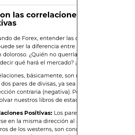
on las correlaciones positivas y
ivas
ndo de Forex, entender las correlaciones entre p
puede ser la diferencia entre una danza victoriosa
 doloroso. ¿Quién no querría tener una bola de cri
decir qué hará el mercado? ¡Buenos días, WallStre
elaciones, básicamente, son relaciones entre cóm
os pares de divisas, ya sea en dirección similar (
ección contraria (negativa). Por ejemplo, vamos a
var nuestros libros de estadísticas y sorprendern
laciones Positivas:
Los pares de divisas que tien
se en la misma dirección al mismo tiempo, como 
os de los westerns, son conocidos por esta correl