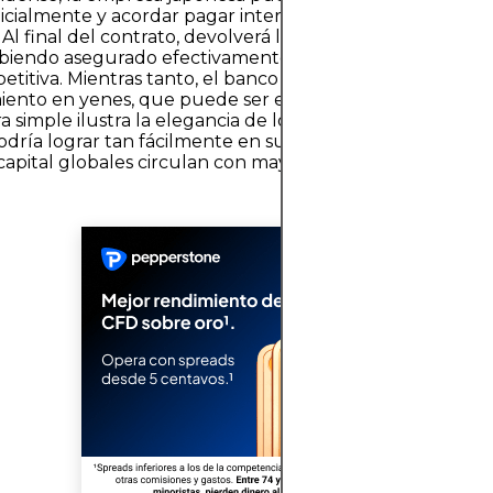
nicialmente y acordar pagar intereses en dólares durante 
 Al final del contrato, devolverá los dólares y recuperará 
abiendo asegurado efectivamente financiamiento en dóla
etitiva. Mientras tanto, el banco estadounidense obtien
iento en yenes, que puede ser escaso en su propio merc
a simple ilustra la elegancia de los swaps: cada lado obti
dría lograr tan fácilmente en su mercado local, mientra
 capital globales circulan con mayor suavidad a través de 