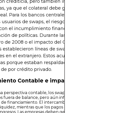
ón crediticia, pero también introduce demandas
as, ya que el colateral debe gestionarse y ajustars
eal. Para los bancos centrales, que están entre los
usuarios de swaps, el riesgo de contraparte tie
con el incumplimiento financiero y más con la
ción de políticas. Durante las crisis, como el cola
ro de 2008 o el impacto del COVID-19 en 2020, lo
s establecieron líneas de swap para asegurar la li
es en el extranjero. Estos acuerdos funcionaron si
as porque estaban respaldados por garantías sob
 de por crédito privado.
iento Contable e impacto en el Balanc
 perspectiva contable, los swaps, en muchos casos, son
 fuera de balance, pero aún influyen en el riesgo repor
 de financiamiento. El intercambio inicial de principal afe
 liquidez, mientras que los pagos de intereses continuos a
e ingresos. Las empresas deben gestionar cuidadosamen