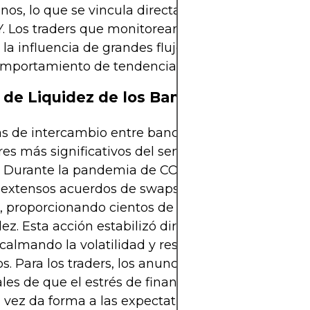
anos, lo que se vincula directamente con el merca
. Los traders que monitorean este par a menudo
 la influencia de grandes flujos de swaps instituci
omportamiento de tendencia.
 de Liquidez de los Bancos Centrales
as de intercambio entre bancos centrales están en
es más significativos del sentimiento Forex en t
s. Durante la pandemia de COVID-19, la Reserva Fe
 extensos acuerdos de swaps con bancos centrale
, proporcionando cientos de miles de millones de
dez. Esta acción estabilizó directamente los pares
 calmando la volatilidad y restaurando el orden en
. Para los traders, los anuncios de líneas de inte
les de que el estrés de financiación puede aliviars
 vez da forma a las expectativas para los cruces