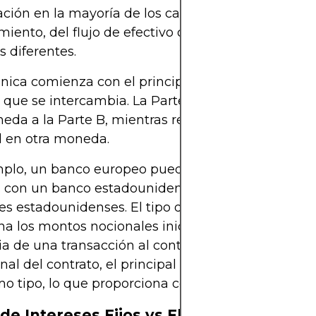
ción en la mayoría de los casos, sino la gestión d
miento, del flujo de efectivo o de la exposición en
 diferentes.
ica comienza con el principal no nocional: la ca
ue se intercambia. La Parte A entrega el princip
eda a la Parte B, mientras recibe simultáneamen
l en otra moneda.
mplo, un banco europeo puede intercambiar €100
s con un banco estadounidense a cambio del equi
es estadounidenses. El tipo de cambio aplicado al 
a los montos nocionales iniciales. Sin embargo, a
ia de una transacción al contado, ambas partes 
final del contrato, el principal se intercambiará de
o tipo, lo que proporciona certeza a ambas contr
de Intereses Fijos vs Flotantes