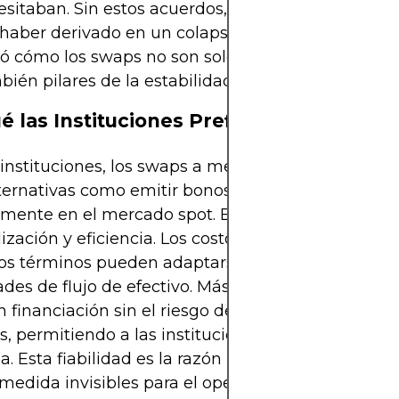
sitaban. Sin estos acuerdos, las carencias de fina
haber derivado en un colapso sistémico. El episod
 cómo los swaps no son solo herramientas financ
bién pilares de la estabilidad financiera global.
é las Instituciones Prefieren Swaps
 instituciones, los swaps a menudo presentan ven
ternativas como emitir bonos extranjeros o transa
mente en el mercado spot. Brindan certeza,
ización y eficiencia. Los costos son generalment
los términos pueden adaptarse para alinearse con 
des de flujo de efectivo. Más importante aún, los
 financiación sin el riesgo de oscilaciones bruscas
 permitiendo a las instituciones planificar con 
a. Esta fiabilidad es la razón por la cual los swap
medida invisibles para el operador minorista, sus