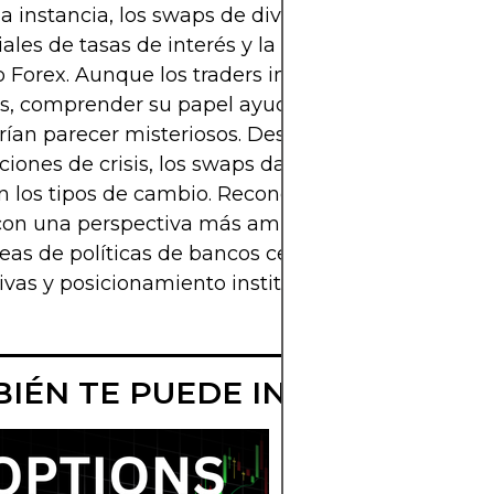
a instancia, los swaps de divisas sustentan la liqui
ales de tasas de interés y la financiación: los pilar
Forex. Aunque los traders individuales rara vez 
s, comprender su papel ayuda a explicar movimi
ían parecer misteriosos. Desde carry trades hasta
ciones de crisis, los swaps dan forma a los flujos 
 los tipos de cambio. Reconocer este vínculo equi
con una perspectiva más amplia, permitiéndoles l
neas de políticas de bancos centrales, coberturas
ivas y posicionamiento institucional.
IÉN TE PUEDE INTERESAR
MEJORES
PLATAFORMAS 