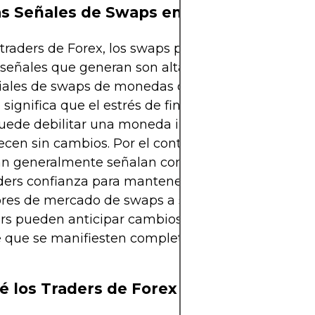
as Señales de Swaps en Forex
 traders de Forex, los swaps pueden parecer abstra
 señales que generan son altamente prácticas. Cu
ciales de swaps de monedas cruzadas se amplían,
ignifica que el estrés de financiación está aum
uede debilitar una moneda incluso si los fundam
en sin cambios. Por el contrario, los diferenciale
n generalmente señalan condiciones de alivio, of
aders confianza para mantener posiciones. Al agre
ores de mercado de swaps a su conjunto de herra
ers pueden anticipar cambios en la demanda de d
e que se manifiesten completamente en los merc
é los Traders de Forex Deberían preoc