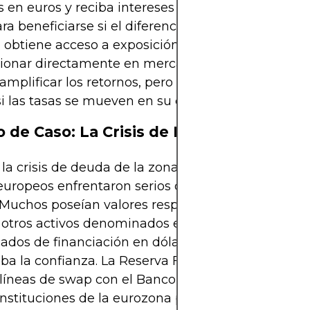
s en euros y reciba intereses en dólares. Esto posi
ra beneficiarse si el diferencial se amplía, mientr
 obtiene acceso a exposición apalancada sin
ionar directamente en mercados spot. Tales estra
mplificar los retornos, pero también aumentar lo
si las tasas se mueven en su contra.
o de Caso: La Crisis de Deuda de la Zon
la crisis de deuda de la zona euro de 2010–2012, l
uropeos enfrentaron serios desafíos para financia
 Muchos poseían valores respaldados por hipoteca
 otros activos denominados en dólares, pero su ac
ados de financiación en dólares se agotó a medi
ba la confianza. La Reserva Federal respondió al a
líneas de swap con el Banco Central Europeo, as
instituciones de la eurozona pudieran obtener los 