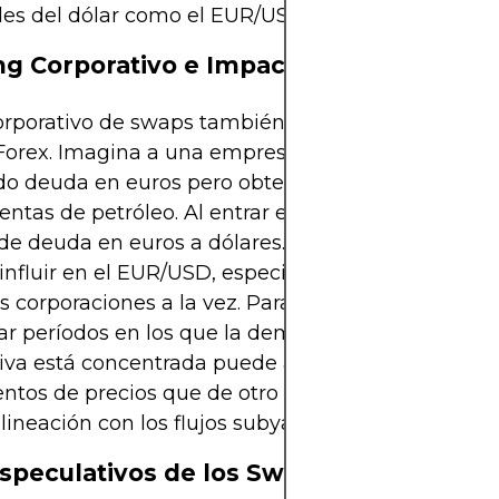
ales del dólar como el EUR/USD, GBP/USD y USD/J
g Corporativo e Impacto en el Mercado
orporativo de swaps también puede repercutir en 
Forex. Imagina a una empresa multinacional de e
do deuda en euros pero obteniendo ingresos en d
ventas de petróleo. Al entrar en un swap, convierte
 de deuda en euros a dólares. Flujos grandes de es
nfluir en el EUR/USD, especialmente si son repli
s corporaciones a la vez. Para los traders discrecio
car períodos en los que la demanda de cobertura
iva está concentrada puede ayudar a explicar
ntos de precios que de otro modo serían desconc
alineación con los flujos subyacentes.
speculativos de los Swaps