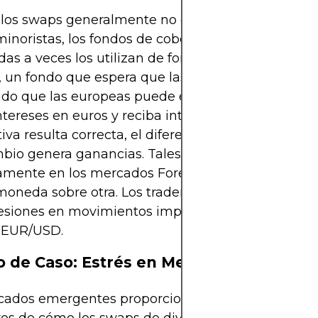
los swaps generalmente no están disponibles par
minoristas, los fondos de cobertura e instituciones
adas a veces los utilizan de forma especulativa. Por
 un fondo que espera que las tasas de los EE.UU.
ido que las europeas puede estructurar un swap 
tereses en euros y reciba intereses en dólares. Si 
iva resulta correcta, el diferencial se amplía y el
bio genera ganancias. Tales posiciones pueden in
amente en los mercados Forex al amplificar la d
oneda sobre otra. Los traders observantes podría
resiones en movimientos impulsados por swaps en
 EUR/USD.
o de Caso: Estrés en Mercados Emergen
cados emergentes proporcionan algunos de los e