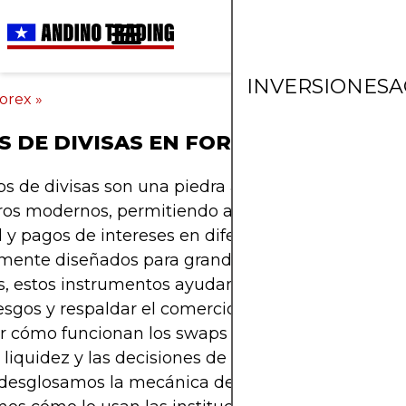
INVERSIONES
A
orex
»
 DE DIVISAS EN FOREX
s de divisas son una piedra angular de los merc
ros modernos, permitiendo a dos partes intercam
l y pagos de intereses en diferentes monedas.
mente diseñados para grandes instituciones y ba
s, estos instrumentos ayudan a gestionar financia
iesgos y respaldar el comercio global. Para los trade
 cómo funcionan los swaps ofrece una visión sobr
e liquidez y las decisiones de política monetaria. E
 desglosamos la mecánica de un swap de divisas,