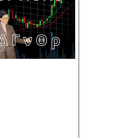
TRADING DE
OPCIONES EN
CHILE
Descubre nuestro
ranking experto de l
mejores plataforma
para trading de
opciones, diseñado 
traders que buscan
versatilidad y
profundidad estratég
Enfatizamos
proveedores que
ofrecen una amplia
gama de opciones,
herramientas