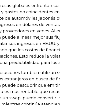
esas globales enfrentan con frecuencia el desafí
 y gastos no coincidentes en diferentes monedas.
te de automóviles japonés puede obtener la mayo
ngresos en dólares de ventas en EE.UU., pero paga
 y proveedores en yenes. Al entrar en un swap de di
puede alinear mejor sus flujos de caja. Recibe dó
alar sus ingresos en EE.UU. y paga intereses en ye
do que los costos de financiación reflejen la mo
gaciones. Esto reduce la volatilidad de los ingresos
ona predictibilidad para los accionistas.
oraciones también utilizan swaps para incursiona
 extranjeros en busca de financiación más barat
 puede descubrir que emitir bonos en una mone
ra es más rentable que recaudar capital en su país
e un swap, puede convertir los ingresos a su mon
 mientras continúa atendiendo el bono en la extra