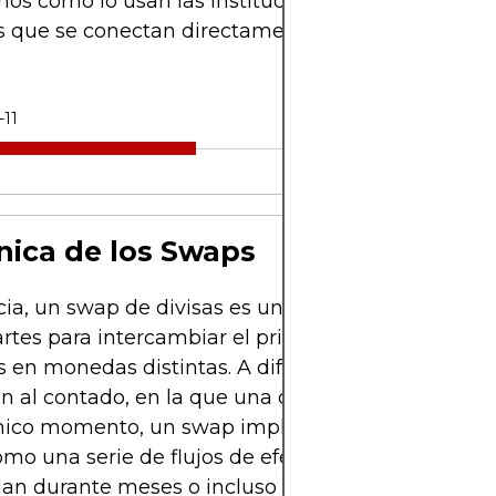
mos cómo lo usan las instituciones y mostramos 
s que se conectan directamente con el trading en 
-11
ica de los Swaps
ia, un swap de divisas es un acuerdo financiero e
rtes para intercambiar el principal y los pagos de
s en monedas distintas. A diferencia de una simpl
n al contado, en la que una divisa se intercambia 
nico momento, un swap implica tanto un interca
como una serie de flujos de efectivo posteriores qu
lan durante meses o incluso años. El objetivo no es