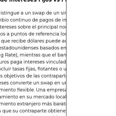
istingue a un swap de un simple préstamo es el
bio continuo de pagos de intereses. Cada parte 
tereses sobre el principal nocional recibido, típi
os a puntos de referencia locales. Por ejemplo, el
que recibe dólares puede acordar pagar interese
 estadounidenses basados en SOFR (Secured Over
ng Rate), mientras que el banco estadounidense 
uros paga intereses vinculados a EURIBOR. La est
cluir tasas fijas, flotantes o una combinación de 
s objetivos de las contrapartes. Este intercambio 
eses convierte un swap en una herramienta de
miento flexible. Una empresa que encuentra costo
miento en su mercado local puede acceder a
amiento extranjero más barato mediante un swap,
 que su contraparte obtiene el beneficio contrario