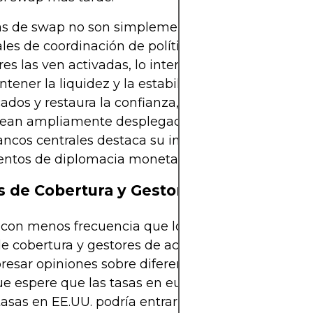
as de swap no son simplemente herramientas técn
les de coordinación de políticas globales. Cuando
es las ven activadas, lo interpretan como un co
tener la liquidez y la estabilidad. Esto a menud
ados y restaura la confianza, incluso antes de que
sean ampliamente desplegados. El uso de swaps p
ancos centrales destaca su importancia como
entos de diplomacia monetaria.
 de Cobertura y Gestores de Activos
on menos frecuencia que los bancos o corporacio
e cobertura y gestores de activos a veces usan s
resar opiniones sobre diferenciales de tasas de in
ue espere que las tasas en euros se mantengan m
tasas en EE.UU. podría entrar en un swap que pa