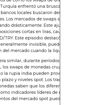
os de cómo los swaps de divisas afectan los preci
urquía enfrentó una brusca depreciación de la li
s bancos locales buscaron desesperadamente fina
es. Los mercados de swaps se tensaron, con tasas
do drásticamente. Este ajuste forzó a muchos tr
posiciones cortas en liras, causando reversiones r
D/TRY. Este episodio destacó cómo la mecánica d
eneralmente invisible, puede dictar directamente
n del mercado cuando la liquidez se agota.
a similar, durante períodos de estrés en los mer
s, los swaps de monedas cruzadas que involucran
o la rupia india pueden provocar cambios rápidos
 plazo y niveles spot. Los traders que observan de
onedas saben que los diferenciales de swaps a 
omo indicadores líderes de estrés, señalando cuá
ntos del mercado spot pueden acelerarse.