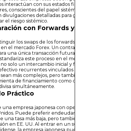
jos interactúan con sus estados financieros más amplios. 
es, conscientes del papel sistémico que desempeñan lo
 divulgaciones detalladas para garantizar la transparenc
r el riesgo sistémico.
ación con Forwards y Futuros
istinguir los swaps de los forwards y los futuros, que tam
n el mercado Forex. Un contrato forward fija una tasa
ra una única transacción futura, mientras que un contr
standariza este proceso en el mercado. Un swap, en cont
no solo un intercambio inicial y final de principal, sino t
 efectivo recurrentes vinculados a tasas de interés. Esto
 sean más complejos, pero también más versátiles, sirvie
ienta de financiamiento como de cobertura contra el r
 divisa simultáneamente.
o Práctico
 una empresa japonesa con operaciones sustanciales en
Unidos. Puede preferir endeudarse en yenes en casa, do
de una tasa más baja, pero también necesita dólares para 
ión en EE. UU. Al entrar en un swap de divisas con un b
idense, la empresa japonesa puede intercambiar yenes 