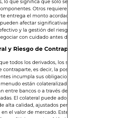
s, lo que significa que solo se paga la diferencia e
omponentes. Otros requieren pagos brutos, en lo
te entrega el monto acordado en su totalidad. Es
 pueden afectar significativamente la planificació
 efectivo y la gestión del riesgo, por lo que las con
egociar con cuidado antes de llegar a un acuerdo
ral y Riesgo de Contraparte
 que todos los derivados, los swaps de divisas imp
e contraparte, es decir, la posibilidad de que un de
ntes incumpla sus obligaciones. Para mitigar esto,
 menudo están colateralizados, especialmente cu
an entre bancos o a través de cámaras de compen
zadas. El colateral puede adoptar la forma de efect
de alta calidad, ajustados periódicamente para refl
en el valor de mercado. Este sistema reduce la