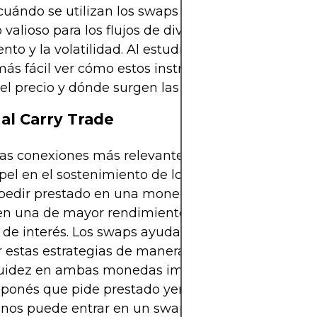
uándo se utilizan los swaps puede proporcionar 
 valioso para los flujos de divisas, los diferenciale
nto y la volatilidad. Al estudiar ejemplos del mun
más fácil ver cómo estos instrumentos influyen en 
el precio y dónde surgen las oportunidades.
al Carry Trade
as conexiones más relevantes entre los swaps y e
pel en el sostenimiento de los carry trades. Un car
 pedir prestado en una moneda de bajo rendimien
 en una de mayor rendimiento, aprovechando el di
 de interés. Los swaps ayudan a las instituciones 
r estas estrategias de manera eficiente, aseguran
quidez en ambas monedas implicadas. Por ejemplo
ponés que pide prestado yenes para invertir en 
anos puede entrar en un swap para asegurar dólar