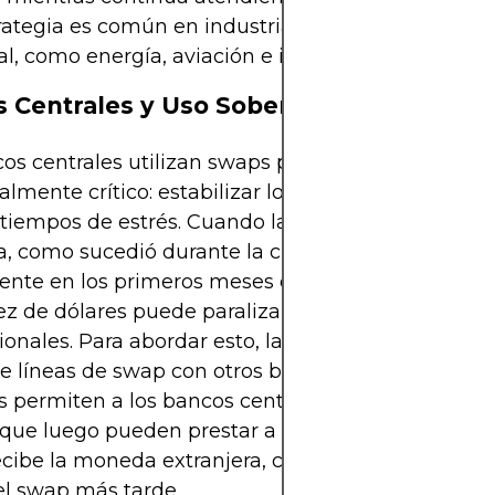
rategia es común en industrias con altos requeri
al, como energía, aviación e infraestructura.
 Centrales y Uso Soberano
os centrales utilizan swaps para un propósito dife
almente crítico: estabilizar los sistemas financiero
 tiempos de estrés. Cuando la demanda global de 
 como sucedió durante la crisis financiera de 20
nte en los primeros meses de la pandemia de CO
ez de dólares puede paralizar los mercados
ionales. Para abordar esto, la Reserva Federal de 
e líneas de swap con otros bancos centrales. Esto
 permiten a los bancos centrales extranjeros acc
 que luego pueden prestar a bancos nacionales. A
ecibe la moneda extranjera, con ambas partes ac
 el swap más tarde.