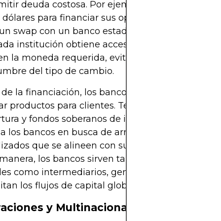
mitir deuda costosa. Por ejemplo, un banco euro
 dólares para financiar sus operaciones en EE.UU.
 un swap con un banco estadounidense que neces
ada institución obtiene acceso a financiación más
en la moneda requerida, evitando al mismo tiemp
umbre del tipo de cambio.
 de la financiación, los bancos también utilizan s
ar productos para clientes. Tesoreros corporativos
tura y fondos soberanos de inversión a menudo s
a los bancos en busca de arreglos de swaps
izados que se alineen con sus necesidades especí
manera, los bancos sirven tanto como usuarios
les como intermediarios, generando ingresos al 
itan los flujos de capital global.
aciones y Multinacionales