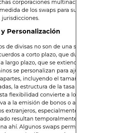
chas corporaciones multinacionales y bancos de
medida de los swaps para suavizar su costo de ca
 jurisdicciones.
 y Personalización
s de divisas no son de una sola talla. Los plazos v
uerdos a corto plazo, que duran unos pocos mese
 a largo plazo, que se extienden durante 10 años o
inos se personalizan para ajustarse a las necesid
rapartes, incluyendo el tamaño nominal, las mon
adas, la estructura de la tasa de interés y el calen
sta flexibilidad convierte a los swaps en una pode
iva a la emisión de bonos o al endeudamiento dir
s extranjeros, especialmente cuando las condici
do resultan temporalmente desfavorables. La flex
ina ahí. Algunos swaps permiten compensar los p