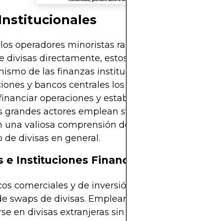
Institucionales
os operadores minoristas rara vez se encuentran
 divisas directamente, estos instrumentos están 
ismo de las finanzas institucionales. Bancos,
iones y bancos centrales los utilizan para gestion
 financiar operaciones y estabilizar economías. Al
s grandes actores emplean swaps, los operadores
 una valiosa comprensión de los flujos que molde
de divisas en general.
 e Instituciones Financieras
os comerciales y de inversión son los usuarios m
de swaps de divisas. Emplean estos acuerdos para
rse en divisas extranjeras sin recurrir a volátiles 