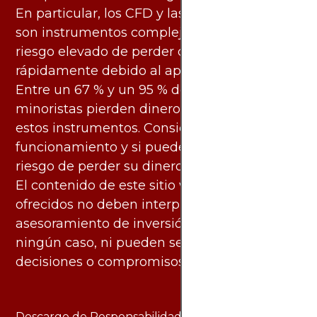
En particular, los CFD y las criptomonedas
son instrumentos complejos y conllevan un
riesgo elevado de perder dinero
rápidamente debido al apalancamiento.
Entre un 67 % y un 95 % de los inversores
minoristas pierden dinero al negociar con
estos instrumentos. Considere si entiende su
funcionamiento y si puede asumir el alto
riesgo de perder su dinero.
El contenido de este sitio web y los servicios
ofrecidos no deben interpretarse como
asesoramiento de inversión ni financiero en
ningún caso, ni pueden servir de base para
decisiones o compromisos de ningún tipo.
Descargo de Responsabilidad: