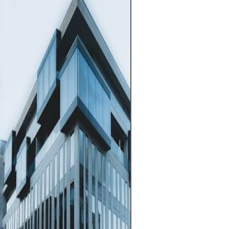
Forex ofrece op
beneficiarse de 
entre las moned
un mercado alta
que opera las 24
pero también es
alto riesgo debid
apalancamiento, 
volatilidad y el 
noticias macroe
clave es operar 
estrategia clara,
estricta de los r
capital que pue
perder sin afect
financiera.