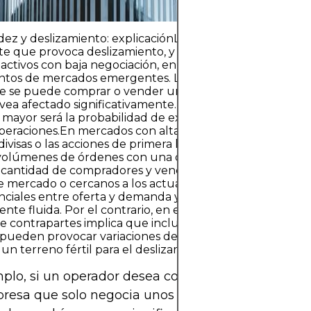
idez y deslizamiento: explicaciónLa baja liquidez es otro f
e que provoca deslizamiento, y su impacto es especial
n activos con baja negociación, en horarios fuera de merc
tos de mercados emergentes. La liquidez se refiere a la 
e se puede comprar o vender un activo en el mercado s
 vea afectado significativamente. Cuanto menos líquido 
mayor será la probabilidad de experimentar deslizamien
operaciones.En mercados con alta liquidez, como los princ
divisas o las acciones de primera línea, se pueden proces
volúmenes de órdenes con una desviación mínima del pr
 cantidad de compradores y vendedores dispuestos a op
e mercado o cercanos a los actuales, lo que mantiene es
enciales entre oferta y demanda y una fluctuación de pre
ente fluida. Por el contrario, en entornos de baja liquidez
e contrapartes implica que incluso operaciones de tam
ueden provocar variaciones desproporcionadas en el pr
 un terreno fértil para el deslizamiento.
plo, si un operador desea comprar 10.000 accion
resa que solo negocia unos pocos miles de accio