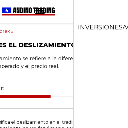
INVERSIONES
A
orex
»
ES EL DESLIZAMIENTO Y POR QUÉ O
zamiento se refiere a la diferencia entre la ejecuci
sperado y el precio real.
-12
ifica el deslizamiento en el trading?