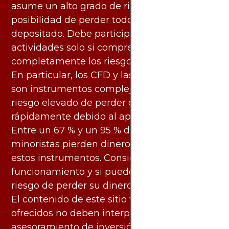
asume un alto grado de riesgo. Existe la
posibilidad de perder todo el capital
depositado. Debe participar en estas
actividades solo si comprende
completamente los riesgos asociados.
En particular, los CFD y las criptomonedas
son instrumentos complejos y conllevan un
riesgo elevado de perder dinero
rápidamente debido al apalancamiento.
Entre un 67 % y un 95 % de los inversores
minoristas pierden dinero al negociar con
estos instrumentos. Considere si entiende su
funcionamiento y si puede asumir el alto
riesgo de perder su dinero.
El contenido de este sitio web y los servicios
ofrecidos no deben interpretarse como
asesoramiento de inversión ni financiero en