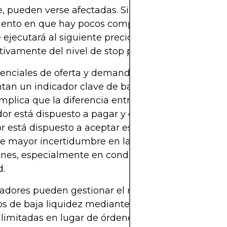
e, pueden verse afectadas. Si se activa una orden 
nto en que hay pocos compradores o vendedores
 ejecutará al siguiente precio posible, que puede 
ativamente del nivel de stop previsto.
erenciales de oferta y demanda ampliados tambié
tan un indicador clave de baja liquidez. Un difere
mplica que la diferencia entre el precio máximo 
r está dispuesto a pagar y el precio mínimo que
 está dispuesto a aceptar es sustancial. Este ran
e mayor incertidumbre en la ejecución de las
nes, especialmente en condiciones de volatilidad
d.
adores pueden gestionar el riesgo de deslizamie
 de baja liquidez mediante diversas técnicas. El
 limitadas en lugar de órdenes de mercado impo