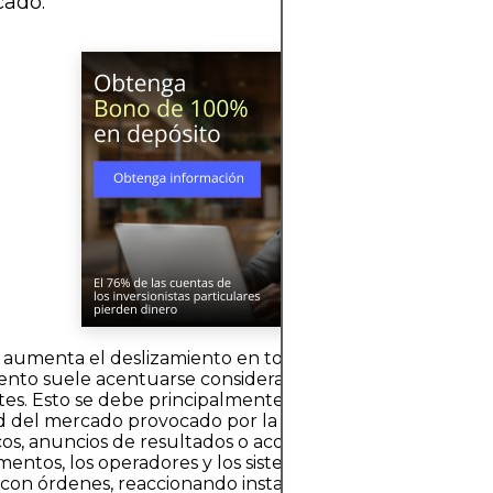
cado.
aumenta el deslizamiento en torno a las noticias?El
ento suele acentuarse considerablemente durante las no
es. Esto se debe principalmente al fuerte aumento de l
ad del mercado provocado por la publicación de nuevos 
s, anuncios de resultados o acontecimientos geopolític
entos, los operadores y los sistemas algorítmicos inund
con órdenes, reaccionando instantáneamente a la infor