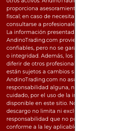
otros activos. AndinoTrading.com no
proporciona asesoramiento legal, contable o
fiscal; en caso de necesitarlo, debe
consultarse a profesionales especializados.
La información presentada por
AndinoTrading.com proviene de fuentes
confiables, pero no se garantiza su exactitud
o integridad. Además, los análisis pueden
diferir de otros profesionales calificados y
están sujetos a cambios sin previo aviso.
AndinoTrading.com no asume
responsabilidad alguna, ni deber de
cuidado, por el uso de la información
disponible en este sitio. No obstante, este
descargo no limita ni excluye ninguna
responsabilidad que no pueda ser excluida
conforme a la ley aplicable.