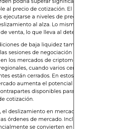
orden podría superar significativamente la oferta
le al precio de cotización. El exceso de demanda
 ejecutarse a niveles de precio más altos, lo que 
slizamiento al alza. Lo mismo ocurre a la inversa 
de venta, lo que lleva al deterioro del precio.
diciones de baja liquidez también son abundante
las sesiones de negociación fuera de horario, los f
en los mercados de criptomonedas o durante los 
 regionales, cuando varios centros de negociación
tes están cerrados. En estos casos, la menor part
rcado aumenta el potencial de deslizamiento, ya
ntrapartes disponibles para ejecutar operacione
de cotización.
el deslizamiento en mercados de baja liquidez n
 las órdenes de mercado. Incluso las órdenes de st
ncialmente se convierten en órdenes de mercado 