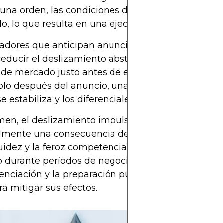
 una orden, las condiciones del mercado pueden 
, lo que resulta en una ejecución peor de lo espe
radores que anticipan anuncios de alto impacto 
educir el deslizamiento absteniéndose de coloca
de mercado justo antes de estos eventos. Otros o
olo después del anuncio, una vez que la volatilida
se estabiliza y los diferenciales se normalizan.
en, el deslizamiento impulsado por las noticias 
lmente una consecuencia de la volatilidad, la red
quidez y la feroz competencia entre los participant
durante períodos de negociación breves pero int
ienciación y la preparación pueden desempeñar u
ra mitigar sus efectos.