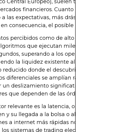
nco Central Europeo), suelen tener un impacto de
ercados financieros. Cuanto mayor sea la desviac
 a las expectativas, más drástico será el movimien
, en consecuencia, el posible deslizamiento.
ntos percibidos como de alto impacto también su
algoritmos que ejecutan miles de órdenes en
gundos, superando a los operadores manuales y
ndo la liquidez existente al instante. Esto condu
 reducido donde el descubrimiento de precios se
y los diferenciales se amplían rápidamente. La con
r un deslizamiento significativo, especialmente pa
res que dependen de las órdenes de mercado.
or relevante es la latencia, o el retraso entre el en
n y su llegada a la bolsa o al bróker. Incluso las
es a internet más rápidas no siempre pueden seg
 los sistemas de trading electrónico. Para cuando 