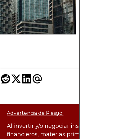
desencadena las
llamadas de margen
cómo funciona la
liquidación forzosa 
las cuentas de mar
en los mercados
financieros.
Advertencia de Riesgo:
Al invertir y/o negociar instrumentos
financieros, materias primas y otros activos,