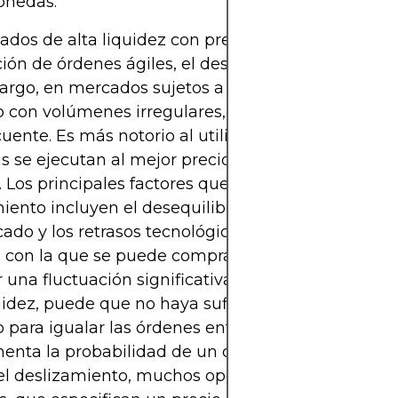
onedas.
dos de alta liquidez con precios estables y siste
ción de órdenes ágiles, el deslizamiento suele ser
rgo, en mercados sujetos a fluctuaciones frecue
o con volúmenes irregulares, el deslizamiento se 
uente. Es más notorio al utilizar órdenes de merc
s se ejecutan al mejor precio disponible en lugar
jo. Los principales factores que contribuyen al
iento incluyen el desequilibrio de liquidez, la vola
ado y los retrasos tecnológicos. La liquidez descri
d con la que se puede comprar o vender un activo 
 una fluctuación significativa en su precio. En en
uidez, puede que no haya suficientes participantes
para igualar las órdenes entrantes a un precio est
nta la probabilidad de un deslizamiento notable
el deslizamiento, muchos operadores utilizan órd