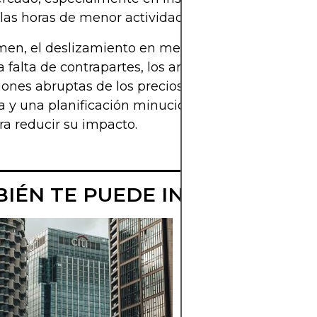
las horas de menor actividad.
en, el deslizamiento en mercados de baja liquid
a falta de contrapartes, los amplios diferenciales y
iones abruptas de los precios. Las estrategias de g
a y una planificación minuciosa de las operacione
ra reducir su impacto.
IÉN TE PUEDE INTERESAR
¿QUÉ ES UNA
LLAMADA DE
MARGEN?
Comprenda qué