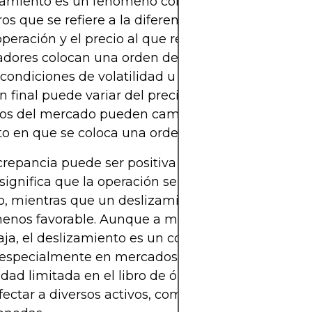
izamiento es un fenómeno común en los mercados
ros que se refiere a la diferencia entre el precio e
peración y el precio al que realmente se ejecuta
radores colocan una orden de mercado, especialm
condiciones de volatilidad u horas valle, el precio
n final puede variar del precio previsto. Esto se d
cios del mercado pueden cambiar rápidamente ent
 en que se coloca una orden y su ejecución.
crepancia puede ser positiva o negativa. Un desli
 significa que la operación se ejecuta a un ritmo m
, mientras que un deslizamiento negativo result
menos favorable. Aunque a menudo se considera 
ja, el deslizamiento es un componente natural d
 especialmente en mercados con alta volatilidad 
dad limitada en el libro de órdenes. El deslizamie
ectar a diversos activos, como acciones, divisas, f