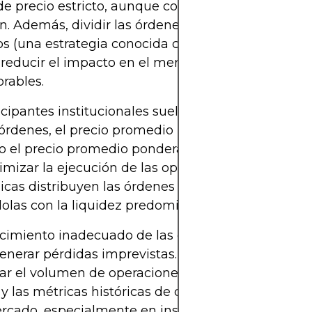
e precio estricto, aunque conlleva el riesgo de no
n. Además, dividir las órdenes grandes en tramos
 (una estrategia conocida como "scaling in or ou
reducir el impacto en el mercado y a asegurar pr
rables.
icipantes institucionales suelen evaluar la profun
 órdenes, el precio promedio ponderado en el tie
o el precio promedio ponderado por volumen (V
imizar la ejecución de las operaciones. Estas estra
icas distribuyen las órdenes a lo largo del tiempo,
olas con la liquidez predominante del mercado.
cimiento inadecuado de las condiciones de liquid
enerar pérdidas imprevistas. Los operadores deb
ar el volumen de operaciones, los datos del libro 
y las métricas históricas de deslizamiento antes d
ercado, especialmente en instrumentos desconoci