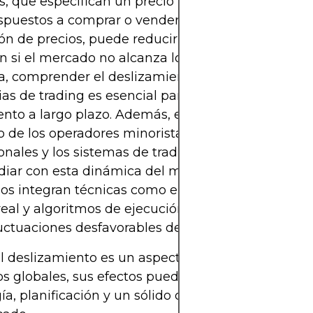
s, que especifican un precio máximo o mínimo al
spuestos a comprar o vender. Si bien esto proporc
ón de precios, puede reducir las posibilidades de
n si el mercado no alcanza los niveles especificad
va, comprender el deslizamiento y tenerlo en cuen
ias de trading es esencial para la gestión de riesgo
nto a largo plazo. Además, el deslizamiento no e
o de los operadores minoristas; Los inversores
ionales y los sistemas de trading algorítmico tamb
diar con esta dinámica del mercado. Los sistemas
s integran técnicas como el análisis de liquidez 
eal y algoritmos de ejecución para minimizar el 
luctuaciones desfavorables de los precios.
el deslizamiento es un aspecto fundamental de lo
s globales, sus efectos pueden gestionarse medi
ía, planificación y un sólido conocimiento de la 