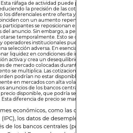
 Esta ráfaga de actividad puede provocar fluctuaciones 
reduciendo la precisión de las cotizaciones en tiempo real
 los diferenciales entre oferta y demanda. La mayoría de
coinciden con un aumento repentino del volumen de neg
s participantes se reposicionan en función de las implica
s del anuncio. Sin embargo, a pesar del mayor interés, la 
otarse temporalmente. Esto se debe a que muchos cre
 operadores institucionales pueden retirar sus cotizaci
na selección adversa. En esencia, se muestran reacios a
nar liquidez en condiciones de incertidumbre, lo que r
ción activa y crea un desequilibrio en la cartera de órden
es de mercado colocadas durante estos intervalos, el rie
ento se multiplica. Las cotizaciones mostradas al momen
 orden podrían no estar disponibles milisegundos despué
ente en mercados con alta volatilidad como el forex o lo
os anuncios de los bancos centrales. La orden entonces s
 precio disponible, que podría ser significativamente dif
o. Esta diferencia de precio se manifiesta como un desliza
rmes económicos, como las cifras del PIB, las tasa
n (IPC), los datos de desempleo o las decisiones so
és de los bancos centrales (por ejemplo, la Reserv