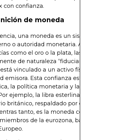
x con confianza.
inición de moneda
sencia, una moneda es un sistema de dinero emiti
rno o autoridad monetaria. A diferencia de las
ías como el oro o la plata, las monedas modernas
ente de naturaleza “fiduciaria”, lo que significa 
 está vinculado a un activo físico sino a la confianz
d emisora. Esta confianza está respaldada por la f
a, la política monetaria y la credibilidad del ban
 Por ejemplo, la libra esterlina representa el sistem
o británico, respaldado por el Banco de Inglaterra
ientras tanto, es la moneda común compartida po
miembros de la eurozona, bajo la supervisión del
Europeo.