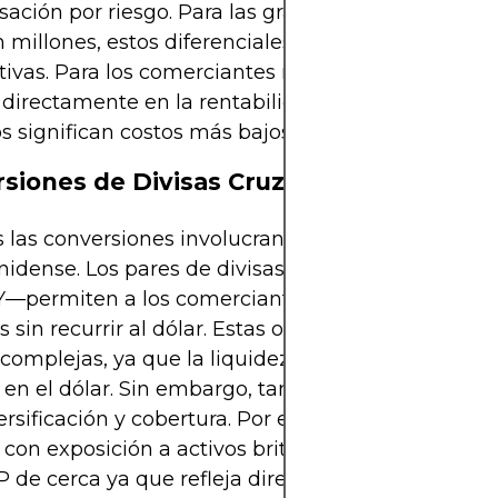
ción por riesgo. Para las grandes instituciones 
millones, estos diferenciales fraccionales suma
ativas. Para los comerciantes minoristas, los difere
 directamente en la rentabilidad; diferenciales má
s significan costos más bajos y comercio más efic
siones de Divisas Cruzadas
 las conversiones involucran directamente el dóla
nidense. Los pares de divisas cruzadas—como E
—permiten a los comerciantes intercambiar dos
sin recurrir al dólar. Estas operaciones a veces 
complejas, ya que la liquidez es menor que en pa
en el dólar. Sin embargo, también brindan oport
ersificación y cobertura. Por ejemplo, un inversion
con exposición a activos británicos puede monito
de cerca ya que refleja directamente el equilibri