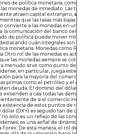
iones de política monetaria, como ajustes de tasas de inte
 las monedas de inmediato. Las tasas de interés más altas
ente atraen capital extranjero, aumentando la demanda
ientras que las tasas más bajas tienen el efecto contrari
ico convierte a las monedas en una de las clases de activo
 a la comunicación del banco central. Una sola frase en 
o de política puede mover miles de millones de dólare
destacando cuán integrales son las monedas para la tran
ítica monetaria. Monedas como Referencias y Puntos de
a Otro rol de las monedas es actuar como puntos de ref
que las monedas siempre se cotizan en pares, un lado d
a menudo sirve como punto de referencia para el otro. E
dense, en particular, juega este rol a nivel mundial. Es
ación para la mayoría del comercio internacional, la den
as primas como el petróleo y el oro, y la unidad en la 
iten deuda. El dominio del dólar significa que los movim
se extienden a casi todas las demás monedas,
entemente de si el comercio involucra directamente a 
a existencia de estos puntos de referencia explica por qu
l dólar (DXY) es seguido tan de cerca por los traders. Un
 no solo es un reflejo de las condiciones económicas
denses; es una señal de dinámicas cambiantes en todo e
Forex. De esta manera, el rol de referencia de las mone
más allá de la valoración hacia la psicología del mercado 