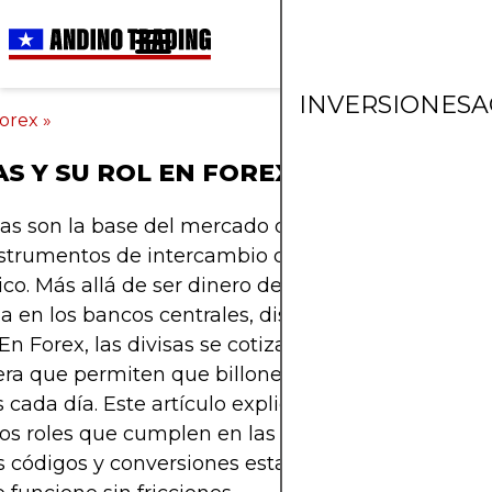
INVERSIONES
A
orex
»
AS Y SU ROL EN FOREX
sas son la base del mercado de cambios, actuando
strumentos de intercambio como reflejos del pod
o. Más allá de ser dinero de curso legal, represe
a en los bancos centrales, disciplina fiscal y estab
. En Forex, las divisas se cotizan, codifican e inter
a que permiten que billones fluyan a través de l
s cada día. Este artículo explica lo esencial de qué
 los roles que cumplen en las finanzas internaciona
 códigos y conversiones estandarizadas hacen qu