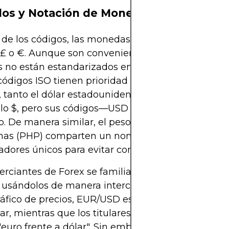
os y Notación de Monedas
 de los códigos, las monedas también tienen sím
£ o €. Aunque son convenientes para el uso diario
 no están estandarizados en todos los sistemas, p
códigos ISO tienen prioridad en los mercados glob
 tanto el dólar estadounidense como el canadien
olo $, pero sus códigos—USD y CAD—los distingue
. De manera similar, el peso en México (MXN) y e
pinas (PHP) comparten un nombre pero requieren
cadores únicos para evitar confusiones.
rciantes de Forex se familiarizan con ambos sím
 usándolos de manera intercambiable según el co
áfico de precios, EUR/USD es la abreviatura para l
ar, mientras que los titulares pueden simplement
 "euro frente a dólar". Sin embargo, para decisiones