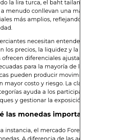
do la lira turca, el baht tailandés o el rand sudafri
 a menudo conllevan una mayor volatilidad y
iales más amplios, reflejando tanto riesgo como
idad.
rciantes necesitan entender esta jerarquía porq
en los precios, la liquidez y la estrategia. Las mon
ofrecen diferenciales ajustados y alta liquidez, lo
cuadas para la mayoría de las estrategias, mient
ticas pueden producir movimientos desproporcion
n mayor costo y riesgo. La clasificación de moned
tegorías ayuda a los participantes del mercado a c
ques y gestionar la exposición en consecuencia.
é las monedas importan en Forex
a instancia, el mercado Forex trata sobre la inter
nedas. A diferencia de las acciones o bonos, que 