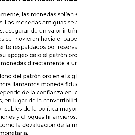
amente, las monedas solían estar vinculadas a m
es. Las monedas antiguas se acuñaban con metale
s, asegurando un valor intrínseco. Durante siglos, 
s se movieron hacia el papel moneda y los billete
ente respaldados por reservas de oro o plata. Este
su apogeo bajo el patrón oro, que vinculaba el val
monedas directamente a una cantidad fija de oro
ono del patrón oro en el siglo XX transformó el di
hora llamamos moneda fiduciaria. Hoy en día, el v
epende de la confianza en los gobiernos y bancos
s, en lugar de la convertibilidad física. Este cambio
onsables de la política mayor flexibilidad para res
siones y choques financieros, pero también introd
 como la devaluación de la moneda a través de u
monetaria.