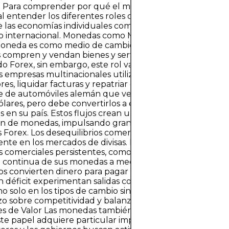
. Para comprender por qué el mercado se mueve como l
al entender los diferentes roles que cumplen las moned
 las economías individuales como en la estructura del s
 internacional. Monedas como Medios de Cambio El rol 
neda es como medio de cambio. Permite que los individ
compren y vendan bienes y servicios sin recurrir al tru
o Forex, sin embargo, este rol va más allá de las transac
Las empresas multinacionales utilizan monedas para pagar
es, liquidar facturas y repatriar ganancias. Por ejemplo,
te de automóviles alemán que vende vehículos en Estad
dólares, pero debe convertirlos a euros para pagar a traba
as en su país. Estos flujos crean una demanda continua d
n de monedas, impulsando gran parte de la liquidez en 
Forex. Los desequilibrios comerciales a menudo se mani
nte en los mercados de divisas. Los países que mantien
s comerciales persistentes, como China o Alemania, ven 
continua de sus monedas a medida que los comprador
os convierten dinero para pagar exportaciones. Al contrar
n déficit experimentan salidas constantes. Estas dinámic
no solo en los tipos de cambio sino también en debates po
zo sobre competitividad y balanza de pagos. Monedas c
s de Valor Las monedas también funcionan como almac
este papel adquiere particular importancia en el mercado