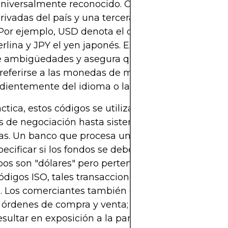
universalmente reconocido. Cada código consta d
erivadas del país y una tercera que representa la
Por ejemplo, USD denota el dólar estadounidense
terlina y JPY el yen japonés. Este sistema uniforme
e ambigüedades y asegura que los mercados glob
eferirse a las monedas de manera consistente,
ientemente del idioma o la ubicación.
áctica, estos códigos se utilizan en todas partes, 
s de negociación hasta sistemas de emisión de bo
as. Un banco que procesa una transferencia elect
ecificar si los fondos se deben entregar en USD 
s son "dólares" pero pertenecen a diferentes nac
códigos ISO, tales transacciones serían propensas a
s. Los comerciantes también dependen de estos có
 órdenes de compra y venta; un identificador mal 
esultar en exposición a la par de divisas equivocad