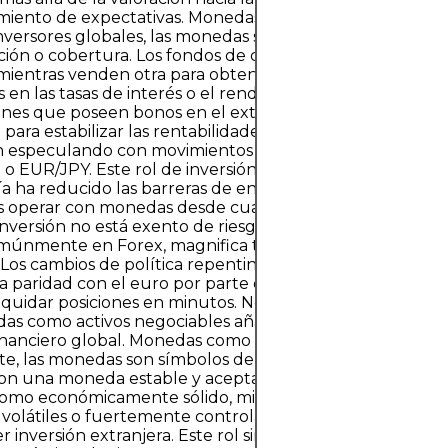
miento de expectativas. Monedas como Vehículos de Inv
inversores globales, las monedas son en sí mismas instr
ción o cobertura. Los fondos de cobertura pueden comp
entras venden otra para obtener beneficios de los cam
 en las tasas de interés o el rendimiento económico. Los
nes que poseen bonos en el extranjero pueden cubrir el
para estabilizar las rentabilidades. Incluso los traders mi
an especulando con movimientos a corto plazo en pares
 EUR/JPY. Este rol de inversión se ha expandido a med
a ha reducido las barreras de entrada, permitiendo a los
os operar con monedas desde cualquier lugar con un sm
 inversión no está exento de riesgos. El apalancamiento, 
omúnmente en Forex, magnifica tanto las ganancias como
 Los cambios de política repentinos, como la eliminación 
la paridad con el euro por parte del Banco Nacional Suiz
quidar posiciones en minutos. No obstante, la capacidad 
as como activos negociables añade otra dimensión a su r
inanciero global. Monedas como Símbolos de Confianza
e, las monedas son símbolos de credibilidad y confianza 
con una moneda estable y aceptada globalmente a men
como económicamente sólido, mientras que aquellos co
olátiles o fuertemente controladas pueden tener dific
er inversión extranjera. Este rol simbólico a menudo rep