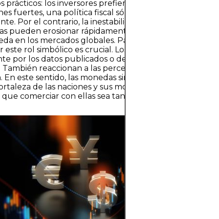
s prácticos: los inversores prefieren monedas que reflej
ones fuertes, una política fiscal sólida y una gobernanza
nte. Por el contrario, la inestabilidad política o una mala
cas pueden erosionar rápidamente la confianza y debilitar
a en los mercados globales. Para los participantes de F
 este rol simbólico es crucial. Los mercados no se muev
e por los datos publicados o declaraciones de los banc
. También reaccionan a las percepciones de credibilidad 
. En este sentido, las monedas sirven como referendos di
fortaleza de las naciones y sus modelos económicos, una 
que comerciar con ellas sea tanto fascinante como desa
Cada moneda c
historia de pode
estabilidad.