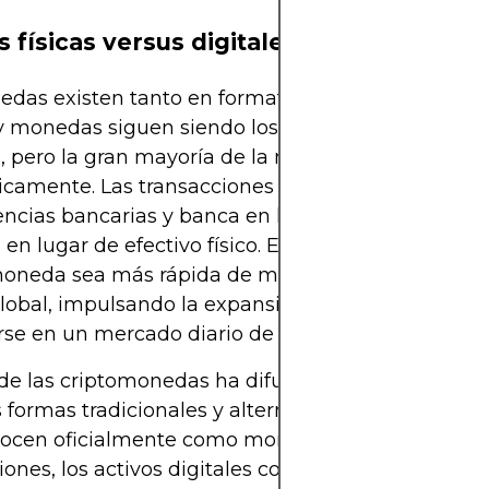
 físicas versus digitales
das existen tanto en formato físico como digital.
 y monedas siguen siendo los símbolos visibles del
, pero la gran mayoría de la moneda hoy circula
icamente. Las transacciones con tarjeta de débito,
encias bancarias y banca en línea dependen de sa
s en lugar de efectivo físico. Esta digitalización ha
moneda sea más rápida de mover y más fácil de c
global, impulsando la expansión del Forex hasta
rse en un mercado diario de billones de dólares.
de las criptomonedas ha difuminado aún más la l
s formas tradicionales y alternativas de dinero. A
nocen oficialmente como monedas en la mayoría d
ciones, los activos digitales como Bitcoin se comer