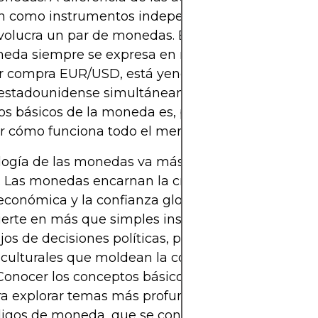
n como instrumentos independientes, cada trans
volucra un par de monedas. Esto significa que el v
eda siempre se expresa en relación con otra. Cu
 compra EUR/USD, está yendo long en el euro y s
r estadounidense simultáneamente. Entender los
s básicos de la moneda es, por tanto, inseparabl
r cómo funciona todo el mercado.
logía de las monedas va más allá de los números
. Las monedas encarnan la credibilidad nacional, l
 económica y la confianza global. Para los operador
ierte en más que simples instrumentos de negoci
jos de decisiones políticas, políticas fiscales e inc
 culturales que moldean la confianza en el dinero
Conocer los conceptos básicos da a los operadore
a explorar temas más profundos como los roles e
digos de moneda, que se construyen sobre este