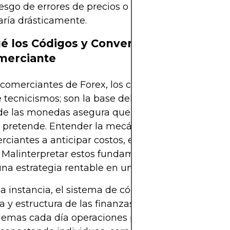
iesgo de errores de precios o fallos en la liquidació
ría drásticamente.
é los Códigos y Conversiones Importan
merciante
 comerciantes de Forex, los códigos y las conversi
tecnicismos; son la base del mercado. La identifi
de las monedas asegura que las operaciones se e
 pretende. Entender la mecánica de conversión a
rciantes a anticipar costos, evaluar la liquidez y e
. Malinterpretar estos fundamentos puede converti
na estrategia rentable en un error costoso.
a instancia, el sistema de códigos y conversiones r
na y estructura de las finanzas globales. Permite q
lemas cada día operaciones por valor de billones 