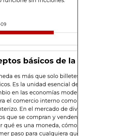
funcione sin fricciones.
-09
ptos básicos de la moneda
da es más que solo billetes de papel o saldos
icos. Es la unidad esencial de cuenta y medio de
mbio en las economías modernas, sirviendo como
ra el comercio interno como para el comercio
nterizo. En el mercado de divisas (Forex), las mon
vos que se compran y venden cada segundo del dí
r qué es una moneda, cómo funciona y por qué i
rimer paso para cualquiera que busque navegar e