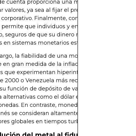
de cuenta proporciona una medida consistente pa
 valores, ya sea al fijar el precio de una barra de
corporativo. Finalmente, como depósito de valor,
ermite que individuos y empresas ahorren y difi
 seguros de que su dinero retendrá el poder adqu
 en sistemas monetarios estables.
rgo, la fiabilidad de una moneda como depósito 
en gran medida de la inflación y la disciplina mo
es que experimentan hiperinflación, como Zimba
 de 2000 o Venezuela más recientemente, las mon
su función de depósito de valor, lo que obliga a la
 a alternativas como el dólar estadounidense o las
nedas. En contraste, monedas como el franco suiz
nés se consideran altamente estables, y a menud
ores globales en tiempos turbulentos.
lución del metal al fiduciario