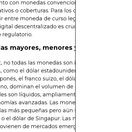
unto con monedas convencionales como vehículos
tivos o coberturas. Para los operadores de Forex,
ir entre moneda de curso legal respaldada por el 
igital descentralizado es crucial al evaluar el riesg
 regulatorio.
s mayores, menores y exóticas
, no todas las monedas son iguales. Las monedas
 como el dólar estadounidense, el euro, la libra es
aponés, el franco suizo, el dólar canadiense y el dól
ano, dominan el volumen de comercio global. Esto
les son líquidos, ampliamente confiables y respa
nomías avanzadas. Las monedas menores represe
as más pequeñas pero aún significativas, como l
o el dólar de Singapur. Las monedas exóticas, mi
rovienen de mercados emergentes o fronterizos,