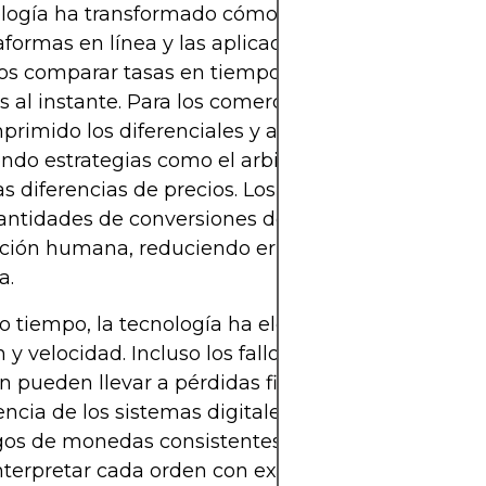
logía ha transformado cómo se ejecutan las conve
aformas en línea y las aplicaciones móviles permit
os comparar tasas en tiempo real e intercambiar
al instante. Para los comerciantes, las redes elec
rimido los diferenciales y acelerado la ejecución
ndo estrategias como el arbitraje que dependen 
 diferencias de precios. Los algoritmos ahora pr
antidades de conversiones de divisas con mínima
nción humana, reduciendo errores y aumentando 
a.
 tiempo, la tecnología ha elevado las expectativ
n y velocidad. Incluso los fallos menores en el códi
n pueden llevar a pérdidas financieras significativ
cia de los sistemas digitales subraya la importa
igos de monedas consistentes, ya que las comput
terpretar cada orden con exactitud. Sin los están