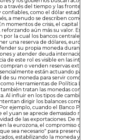
sores y los gobiernos buscan activos que preserven el p
vo a través del tiempo y las fronteras. Las monedas consi
y confiables, como el dólar estadounidense, el franco suiz
nés, a menudo se describen como monedas "fuertes" o de
n momentos de crisis, el capital tiende a fluir hacia estas
 reforzando aún más su valor. Este papel como almacén
ón por la cual los bancos centrales mantienen reservas de 
er una reserva de dólares, euros o yenes, un país se as
ender su propia moneda durante la volatilidad, pagar
ones y atender deuda internacional. Para los traders de F
ia de este rol es visible en las intervenciones: cuando lo
 compran o venden reservas extranjeras para influir en s
sencialmente están actuando para mantener la confianz
 de su moneda para servir como un almacén de valor co
omo Herramientas de Política Los gobiernos y los banc
 también tratan las monedas como herramientas de polít
. Al influir en los tipos de cambio, los encargados de fo
intentan dirigir los balances comerciales, el crecimiento y
. Por ejemplo, cuando el Banco Popular de China intervi
e el yuan se aprecie demasiado rápido, busca preservar l
vidad de las exportaciones. De manera similar, durante la 
 en la eurozona, el compromiso del Banco Central Euro
 que sea necesario" para preservar el euro envió una fue
cados, estabilizando la moneda y las economías vinculadas