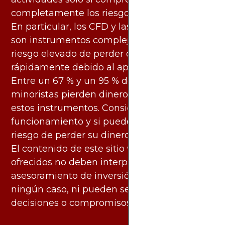
completamente los riesgos asociados.
En particular, los CFD y las criptomonedas
son instrumentos complejos y conllevan un
riesgo elevado de perder dinero
rápidamente debido al apalancamiento.
Entre un 67 % y un 95 % de los inversores
minoristas pierden dinero al negociar con
estos instrumentos. Considere si entiende su
funcionamiento y si puede asumir el alto
riesgo de perder su dinero.
El contenido de este sitio web y los servicios
ofrecidos no deben interpretarse como
asesoramiento de inversión ni financiero en
ningún caso, ni pueden servir de base para
decisiones o compromisos de ningún tipo.