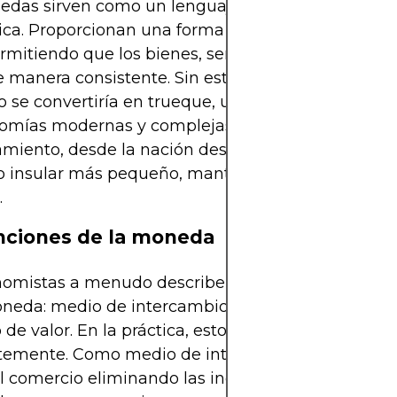
edas sirven como un lenguaje común en la activ
ca. Proporcionan una forma estandarizada de med
ermitiendo que los bienes, servicios y activos finan
 manera consistente. Sin esta unidad de cuenta, 
 se convertiría en trueque, un sistema poco práct
nomías modernas y complejas. Por eso cada econ
amiento, desde la nación desarrollada más grande
do insular más pequeño, mantiene alguna forma d
.
nciones de la moneda
omistas a menudo describen tres funciones princ
oneda: medio de intercambio, unidad de cuenta y
 de valor. En la práctica, estos roles se superpone
temente. Como medio de intercambio, una mone
 el comercio eliminando las ineficiencias del trueq