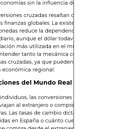
economías sin la influencia del dólar.
ersiones cruzadas resaltan cuán interconectadas
as finanzas globales. La existencia de comercio dir
onedas reduce la dependencia del dólar como
diario, aunque el dólar todavía domina como la 
dación más utilizada en el mundo. Los comerciant
ntender tanto la mecánica como las implicacione
sas cruzadas, ya que pueden revelar sutiles cambi
a económica regional.
ciones del Mundo Real
 individuos, las conversiones son una realidad diar
iajan al extranjero o compran en línea en moned
ras. Las tasas de cambio dictan cuánto pagan los t
idas en España o cuánto cuesta un aparato impo
e compra desde el extranjero. Para las corporacio