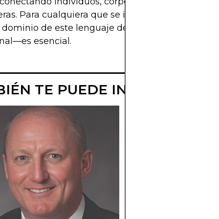
 conectando individuos, corporaciones y gobiernos
eras. Para cualquiera que se involucre con el mer
l dominio de este lenguaje de códigos y conversio
nal—es esencial.
IÉN TE PUEDE INTERESAR
WARREN BUFF
SE RETIRA DE
BERKSHIRE
HATHAWAY
Warren Buffett anun
su retiro como CEO 
Berkshire Hathaway
Greg Abel será su