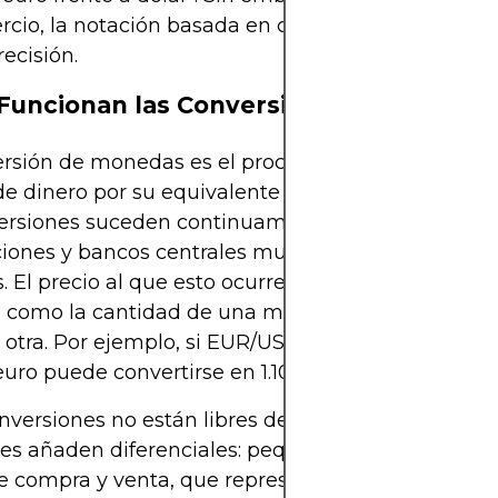
cio, la notación basada en códigos se prefiere s
recisión.
uncionan las Conversiones
ersión de monedas es el proceso de intercambiar
e dinero por su equivalente en otra. En el mercad
versiones suceden continuamente mientras comer
iones y bancos centrales mueven fondos a través
s. El precio al que esto ocurre es la tasa de cambio
a como la cantidad de una moneda requerida par
otra. Por ejemplo, si EUR/USD se cotiza a 1.10, sign
uro puede convertirse en 1.10 dólares estadounid
nversiones no están libres de costo. Los bancos y
es añaden diferenciales: pequeñas diferencias ent
de compra y venta, que representan tanto gananc