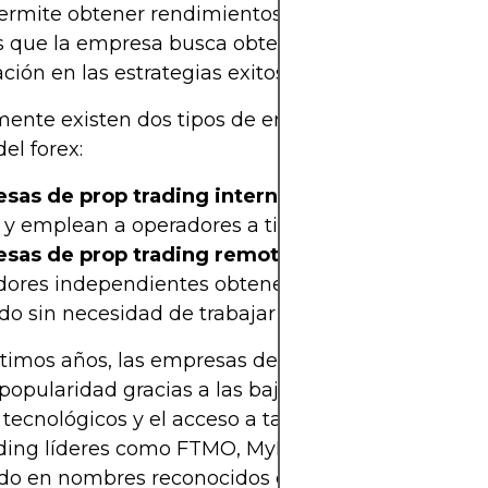
permite obtener rendimientos potencialmente may
s que la empresa busca obtener ganancias media
ación en las estrategias exitosas de los operadores
ente existen dos tipos de empresas de prop tradi
l forex:
sas de prop trading internas:
Operan con oficin
as y emplean a operadores a tiempo completo.
sas de prop trading remotas o en línea:
Permite
dores independientes obtener capital de forma re
o sin necesidad de trabajar presencialmente.
ltimos años, las empresas de prop trading remota
opularidad gracias a las bajas barreras de entrada
tecnológicos y el acceso a talento global. Empres
ading líderes como FTMO, MyForexFunds y The 5er
do en nombres reconocidos en este sector.