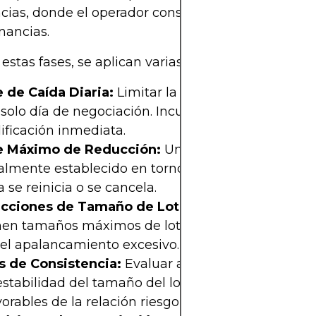
ias, donde el operador conserva entre el 70% y e
nancias.
estas fases, se aplican varias reglas. Estas incluye
e de Caída Diaria:
Limitar la pérdida máxima per
solo día de negociación. Incumplir esta regla conl
ificación inmediata.
e Máximo de Reducción:
Un umbral de pérdida to
lmente establecido en torno al 10%, más allá del 
 se reinicia o se cancela.
icciones de Tamaño de Lote:
Algunas empresas
en tamaños máximos de lote o uso de margen p
 el apalancamiento excesivo.
s de Consistencia:
Evaluar a los operadores en f
estabilidad del tamaño del lote y las desviaciones
orables de la relación riesgo-recompensa.