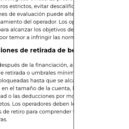
os estrictos, evitar descalificaciones y mantener 
nes de evaluación puede alterar negativamente el
amiento del operador. Los operadores pueden ope
ara alcanzar los objetivos de beneficios o operar 
por temor a infringir las normas.
iones de retirada de beneficios
 después de la financiación, algunas empresas im
de retirada o umbrales mínimos. Las ganancias p
loqueadas hasta que se alcancen ciertos hitos. L
en el tamaño de la cuenta, las penalizaciones po
dad o las deducciones por mora también afectan a
tos. Los operadores deben leer atentamente todo
 de retiro para comprender todas las implicacion
as.