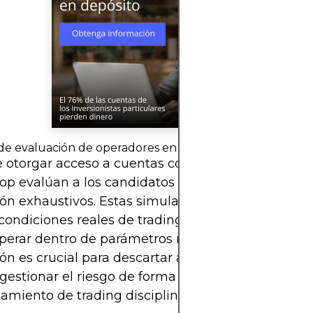
de evaluación de operadores en empresas de Forex Pro
 otorgar acceso a cuentas con fondos, las empre
rop evalúan a los candidatos mediante modelos d
ón exhaustivos. Estas simulaciones están diseñad
 condiciones reales de trading y explorar si el oper
erar dentro de parámetros rigurosos. La fase de
ón es crucial para descartar a los operadores que
estionar el riesgo de forma consistente ni mant
miento de trading disciplinado.