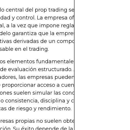
o central del prop trading se basa en un equilibri
dad y control. La empresa ofrece oportunidades 
al, a la vez que impone reglas que minimizan el ri
elo garantiza que la empresa no se enfrente a p
ativas derivadas de un comportamiento inexperto 
sable en el trading.
los elementos fundamentales de este modelo es e
de evaluación estructurado. Al evaluar las habili
adores, las empresas pueden identificar el talento 
 proporcionar acceso a cuentas con fondos. Las
ones suelen simular las condiciones reales de trad
o consistencia, disciplina y cumplimiento de mét
cas de riesgo y rendimiento.
esas propias no suelen obtener beneficios de la
ción. Su éxito depende de la rentabilidad de los