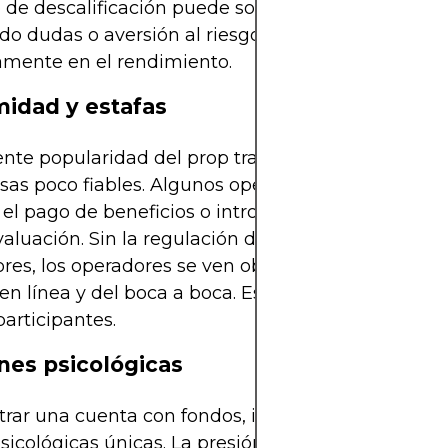
o de descalificación puede socavar la psicología del
do dudas o aversión al riesgo que impactan
amente en el rendimiento.
midad y estafas
ente popularidad del prop trading también ha dad
as poco fiables. Algunos operan sin transparencia
 el pago de beneficios o introducen condiciones
evaluación. Sin la regulación de los organismos
res, los operadores se ven obligados a depender 
en línea y del boca a boca. Esto aumenta el riesgo
articipantes.
nes psicológicas
rar una cuenta con fondos, incluso una simulada
sicológicas únicas. La presión para operar dentro 