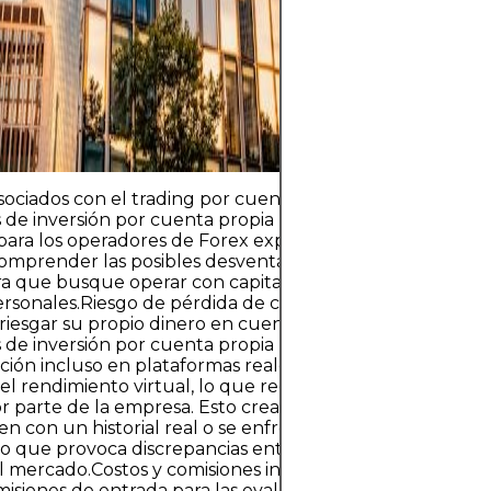
estricta de los r
capital que pue
perder sin afect
financiera.
sociados con el trading por cuenta propia en ForexSi bien
 de inversión por cuenta propia representan una oport
 para los operadores de Forex experimentados, el model
Comprender las posibles desventajas es fundamental par
a que busque operar con capital de la empresa en luga
rsonales.Riesgo de pérdida de capitalAunque los opera
riesgar su propio dinero en cuentas con fondos, muchas
de inversión por cuenta propia utilizan entornos de
ión incluso en plataformas reales. Los pagos de benefici
el rendimiento virtual, lo que reduce el despliegue real
or parte de la empresa. Esto crea el riesgo de que los op
n con un historial real o se enfrenten a limitaciones rea
 lo que provoca discrepancias entre el comportamiento 
el mercado.Costos y comisiones inicialesLos operadores d
isiones de entrada para las evaluaciones. Estas comision