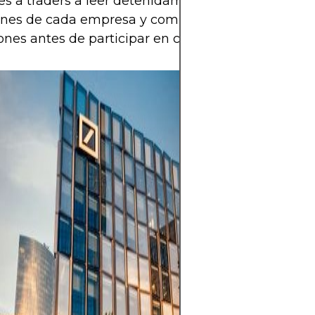
es a traders a leer detenidamente los términos y
ones de cada empresa y comprender todas las
iones antes de participar en cualquier desafío.
Forex ofrece op
beneficiarse de 
entre las moned
un mercado alta
que opera las 24
pero también es
alto riesgo debid
apalancamiento, 
volatilidad y el 
noticias macroe
clave es operar 
estrategia clara,