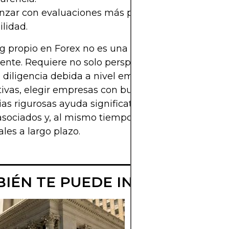
zar con evaluaciones más pequeñas para evaluar
ilidad.
ng propio en Forex no es una solución para enriqu
nte. Requiere no solo perspicacia comercial, sino
diligencia debida a nivel empresarial. Alinear las
ivas, elegir empresas con buena reputación y ad
ias rigurosas ayuda significativamente a reducir l
asociados y, al mismo tiempo, a mejorar los result
les a largo plazo.
IÉN TE PUEDE INTERESAR
¿QUÉ ES EL CO
TRADING Y CÓ