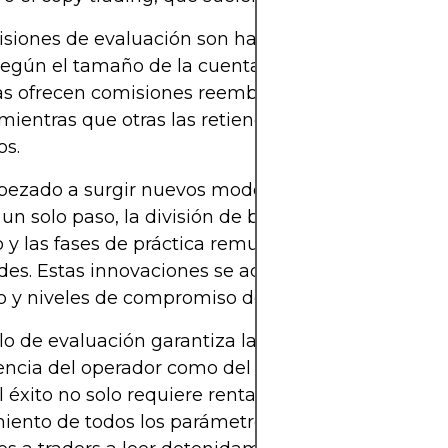
siones de evaluación son habituales y varían entr
según el tamaño de la cuenta y la empresa. Algun
 ofrecen comisiones reembolsables tras la finan
 mientras que otras las retienen como parte de los
os.
ezado a surgir nuevos modelos de evaluación, c
 un solo paso, la división de beneficios con planes
 y las fases de práctica remuneradas para el desar
des. Estas innovaciones se adaptan a los diversos 
o y niveles de compromiso de los aspirantes a ope
o de evaluación garantiza la protección tanto de 
ncia del operador como del capital de la empres
El éxito no solo requiere rentabilidad, sino también
ento de todos los parámetros definidos. Se anima