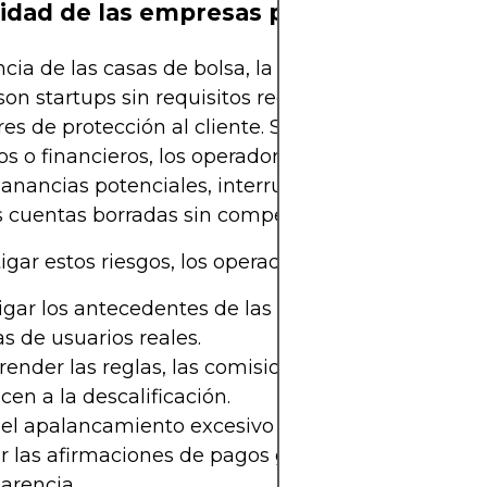
lidad de las empresas propias
ncia de las casas de bolsa, la mayoría de las empr
son startups sin requisitos regulatorios de capital 
es de protección al cliente. Si cierran debido a p
os o financieros, los operadores financiados pued
anancias potenciales, interrumpir los calendario
s cuentas borradas sin compensación.
igar estos riesgos, los operadores deben:
igar los antecedentes de las empresas propias y l
s de usuarios reales.
nder las reglas, las comisiones y los escenarios
en a la descalificación.
 el apalancamiento excesivo durante las evaluacio
r las afirmaciones de pagos garantizados sin
arencia.