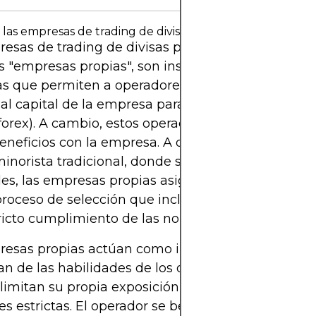
las empresas de trading de divisas por cuenta propia?
esas de trading de divisas por cuenta propia, a
 "empresas propias", son instituciones financieras
 que permiten a operadores individuales cualifi
al capital de la empresa para operar en los merc
(forex). A cambio, estos operadores comparten una
eneficios con la empresa. A diferencia del trading
minorista tradicional, donde se opera con fondos
es, las empresas propias asignan capital a los op
proceso de selección que incluye un período de e
ricto cumplimiento de las normas de gestión de ri
resas propias actúan como intermediarios que se
an de las habilidades de los operadores cualificado
limitan su propia exposición mediante la aplicaci
ces estrictas. El operador se beneficia de un mayor 