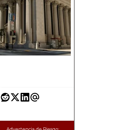
FUNCIONA?
Comprenda cómo
funciona el copy
trading, los incentiv
para los traders y
copiadores y los rie
clave a considerar a
de unirse a una
plataforma.
Advertencia de Riesgo: