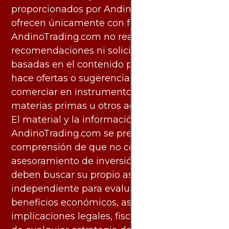
proporcionados por AndinoTrading.com se
ofrecen únicamente con fines informativos.
AndinoTrading.com no realiza
recomendaciones ni solicita acciones
basadas en el contenido proporcionado, ni
hace ofertas o sugerencias para invertir o
comerciar en instrumentos financieros,
materias primas u otros activos.
El material y la información disponibles en
AndinoTrading.com se presentan con la
comprensión de que no constituyen
asesoramiento de inversión. Los usuarios
deben buscar su propio asesoramiento
independiente para evaluar los riesgos y
beneficios económicos, así como las
implicaciones legales, fiscales y contables