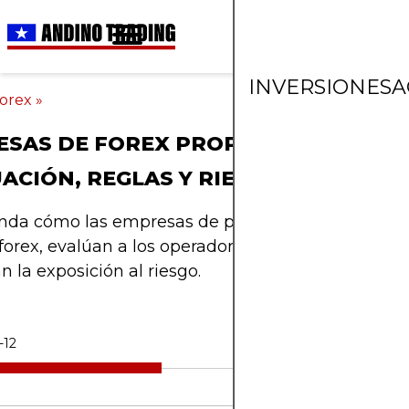
INVERSIONES
A
orex
»
SAS DE FOREX PROPIETARIAS:
ACIÓN, REGLAS Y RIESGOS
da cómo las empresas de prop trading operan en
forex, evalúan a los operadores, hacen cumplir las
n la exposición al riesgo.
-12