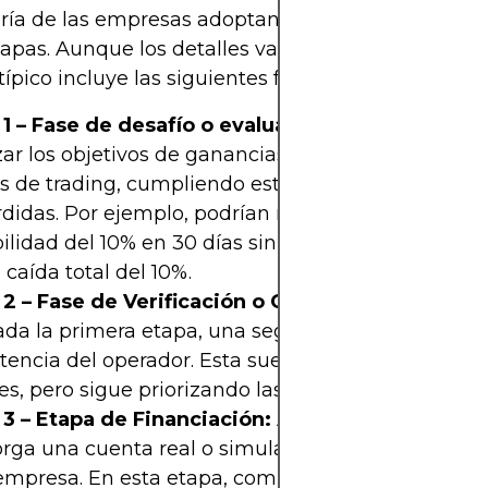
ría de las empresas adoptan un marco de evalua
tapas. Aunque los detalles varían según la empres
ípico incluye las siguientes fases:
 1 – Fase de desafío o evaluación:
Los operadore
zar los objetivos de ganancias en un número det
s de trading, cumpliendo estrictas normas de red
didas. Por ejemplo, podrían necesitar lograr una
ilidad del 10% en 30 días sin sufrir una caída diar
 caída total del 10%.
2 – Fase de Verificación o Calificación:
Una vez
da la primera etapa, una segunda fase verifica la
tencia del operador. Esta suele implicar objetivos
les, pero sigue priorizando las conductas de riesgo
 3 – Etapa de Financiación:
A los operadores exit
orga una cuenta real o simulada respaldada por el
empresa. En esta etapa, comienza la participación