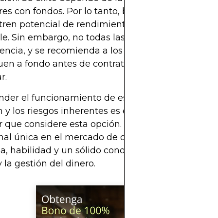
es con fondos. Por lo tanto, buscan operadores q
en potencial de rendimiento a largo plazo y rent
le. Sin embargo, no todas las empresas operan co
encia, y se recomienda a los posibles operadores
uen a fondo antes de contratar a una empresa en
r.
der el funcionamiento de estas empresas, las re
y los riesgos inherentes es esencial para cualqui
 que considere esta opción. Ofrece una trayectori
nal única en el mercado de divisas, pero requiere
ia, habilidad y un sólido conocimiento de la psicol
y la gestión del dinero.