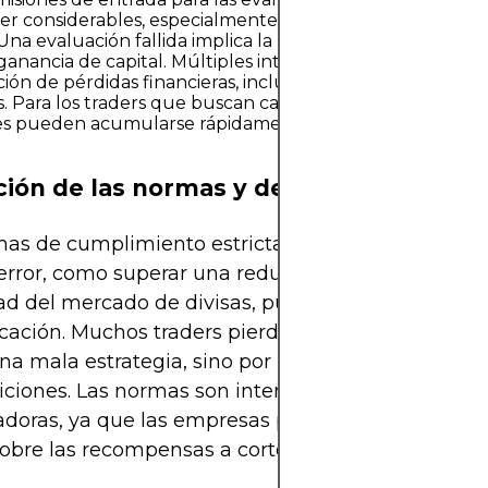
r considerables, especialmente para cuentas con objet
Una evaluación fallida implica la pérdida de la comisión s
anancia de capital. Múltiples intentos pueden llevar a l
ón de pérdidas financieras, incluso si se incurren en en
. Para los traders que buscan carreras sostenibles, estas
s pueden acumularse rápidamente y reducir la rentabil
ción de las normas y descalificación
mas de cumplimiento estrictas pueden ser implaca
error, como superar una reducción o calcular mal 
dad del mercado de divisas, puede llevar a la
icación. Muchos traders pierden su estatus de fin
na mala estrategia, sino por no seguir la letra pe
diciones. Las normas son intencionadamente
doras, ya que las empresas priorizan la preservac
sobre las recompensas a corto plazo.