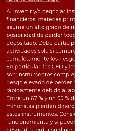
Al invertir y/o negociar instrumentos
financieros, materias primas y otros activos,
asume un alto grado de riesgo. Existe la
posibilidad de perder todo el capital
depositado. Debe participar en estas
actividades solo si comprende
completamente los riesgos asociados.
En particular, los CFD y las criptomonedas
son instrumentos complejos y conllevan un
riesgo elevado de perder dinero
rápidamente debido al apalancamiento.
Entre un 67 % y un 95 % de los inversores
minoristas pierden dinero al negociar con
estos instrumentos. Considere si entiende su
funcionamiento y si puede asumir el alto
riesgo de perder su dinero.