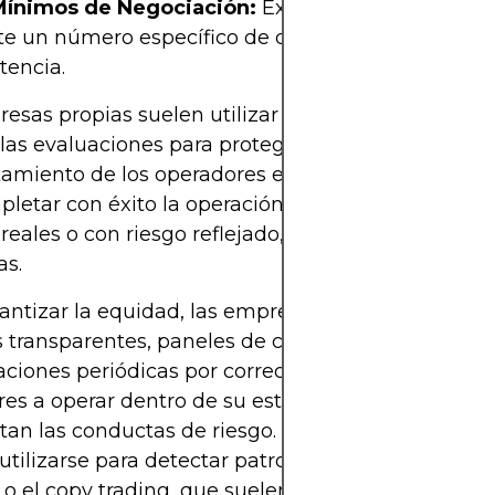
Mínimos de Negociación:
Exigir actividad de neg
te un número específico de días para demostrar
tencia.
esas propias suelen utilizar cuentas demo o sim
las evaluaciones para proteger su capital y medir 
miento de los operadores en entornos controlado
pletar con éxito la operación, los operadores acc
reales o con riesgo reflejado, donde se pagan las
as.
antizar la equidad, las empresas de renombre of
 transparentes, paneles de control propios y
aciones periódicas por correo electrónico. Animan 
es a operar dentro de su estrategia, a la vez que
tan las conductas de riesgo. Los algoritmos tamb
tilizarse para detectar patrones sospechosos, co
e o el copy trading, que suelen estar prohibidos.