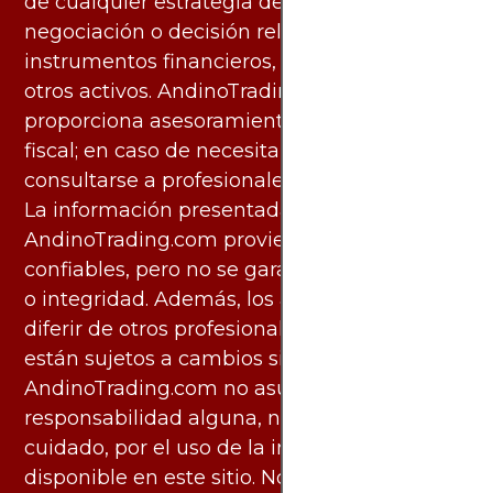
de cualquier estrategia de inversión,
negociación o decisión relacionada con
instrumentos financieros, materias primas u
otros activos. AndinoTrading.com no
proporciona asesoramiento legal, contable o
fiscal; en caso de necesitarlo, debe
consultarse a profesionales especializados.
La información presentada por
AndinoTrading.com proviene de fuentes
confiables, pero no se garantiza su exactitud
o integridad. Además, los análisis pueden
diferir de otros profesionales calificados y
están sujetos a cambios sin previo aviso.
AndinoTrading.com no asume
responsabilidad alguna, ni deber de
cuidado, por el uso de la información
disponible en este sitio. No obstante, este