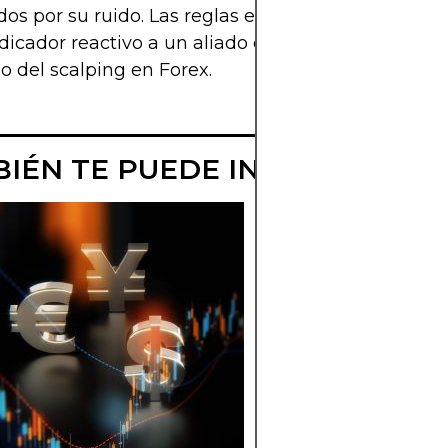
s por su ruido. Las reglas estructuradas lo tran
dicador reactivo a un aliado confiable en el mund
o del scalping en Forex.
IÉN TE PUEDE INTERESAR
QUÉ ES UNA
DIVISA FUERTE
FOREX
Son monedas establ
confiables. Descubr
por qué son valorad
cómo afectan los flu
de FX. Aprende