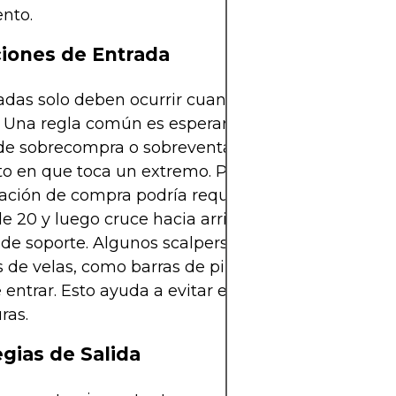
nto.
iones de Entrada
adas solo deben ocurrir cuando se alinean múltipl
. Una regla común es esperar a que el Estocástico
de sobrecompra o sobreventa, en lugar de actuar 
 en que toca un extremo. Por ejemplo, una
ación de compra podría requerir que el oscilador 
e 20 y luego cruce hacia arriba, mientras el prec
 de soporte. Algunos scalpers añaden confirmació
 de velas, como barras de pin o formaciones envo
 entrar. Esto ayuda a evitar entradas en señales d
ras.
egias de Salida