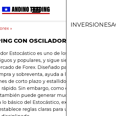
INVERSIONES
A
orex
»
ING CON OSCILADOR ESTOCÁSTICO
lador Estocástico es uno de los indicadores de m
guos y populares, y sigue siendo valioso para los 
rcado de Forex. Diseñado para resaltar condicion
pra y sobreventa, ayuda a los traders a detectar
nes de corto plazo y estallidos de momentum en g
 rápido. Sin embargo, como el Estocástico reacci
 también puede generar mucho ruido. Este artícul
 lo básico del Estocástico, explica cómo filtrar señ
 establece reglas claras para usarlo dentro de un 