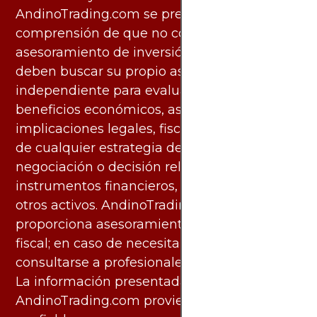
AndinoTrading.com se presentan con la
comprensión de que no constituyen
asesoramiento de inversión. Los usuarios
deben buscar su propio asesoramiento
independiente para evaluar los riesgos y
beneficios económicos, así como las
implicaciones legales, fiscales y contables
de cualquier estrategia de inversión,
negociación o decisión relacionada con
instrumentos financieros, materias primas u
otros activos. AndinoTrading.com no
proporciona asesoramiento legal, contable o
fiscal; en caso de necesitarlo, debe
consultarse a profesionales especializados.
La información presentada por
AndinoTrading.com proviene de fuentes