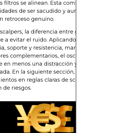
s filtros se alinean. Esta combinación reduce las
idades de ser sacudido y aumenta la probabilida
n retroceso genuino.
 scalpers, la diferencia entre ganancia y pérdida
e a evitar el ruido. Aplicando filtros: contexto de
a, soporte y resistencia, marcos de tiempo más al
res complementarios, el oscilador estocástico se
te en menos una distracción y más en una herram
nada. En la siguiente sección, uniremos estos
entos en reglas claras de scalping para entradas, 
n de riesgos.
El Estocástico d
rápidos en confi
scalping.