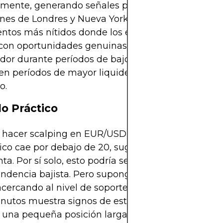
mente, generando señales poco confiables. En con
ones de Londres y Nueva York suelen producir
ntos más nítidos donde los extremos estocásticos
con oportunidades genuinas. Algunos scalpers evi
ador durante períodos de bajo volumen y se enfoc
n períodos de mayor liquidez donde las señales 
o.
o Práctico
hacer scalping en EUR/USD en el gráfico de un mi
ico cae por debajo de 20, sugiriendo condiciones 
ta. Por sí solo, esto podría ser una señal falsa en 
endencia bajista. Pero supongamos que el precio
acercando al nivel de soporte de ayer, y el estocás
nutos muestra signos de estabilización. El comer
 una pequeña posición larga, con la confianza de