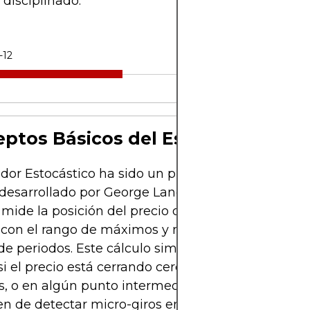
 disciplinado.
-12
ptos Básicos del Estocástico
ador Estocástico ha sido un pilar del análisis técn
desarrollado por George Lane en la década de 195
 mide la posición del precio de cierre más recient
n con el rango de máximos y mínimos durante un
de periodos. Este cálculo simple da a los operado
si el precio está cerrando cerca de sus máximos,
s, o en algún punto intermedio. Para los scalpers,
 de detectar micro-giros en el precio, la capacid