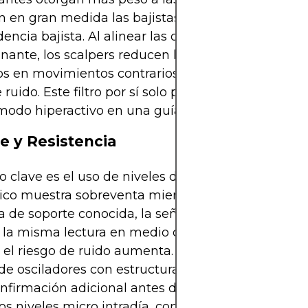
n en gran medida las bajistas. Lo contrario se apli
encia bajista. Al alinear las operaciones con la t
ante, los scalpers reducen las probabilidades d
s en movimientos contrarios a la tendencia que 
ruido. Este filtro por sí solo puede convertir un i
 modo hiperactivo en una guía mucho más confiab
e y Resistencia
ro clave es el uso de niveles de soporte y resistencia
ico muestra sobreventa mientras el precio está 
 de soporte conocida, la señal es más significativa
la misma lectura en medio de un rango sin un ni
 el riesgo de ruido aumenta. Para los scalpers, c
de osciladores con estructura de precios es una f
onfirmación adicional antes de comprometer capit
los niveles micro intradía, como los máximos de ay