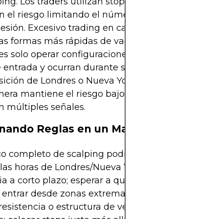
ping. Los traders utilizan stops ajustados, pero ta
n el riesgo limitando el número de operaciones re
esión. Excesivo trading en cada señal del Estocást
as formas más rápidas de vaciar una cuenta. Una 
es solo operar configuraciones que cumplan con t
de entrada y ocurran durante sesiones líquidas com
ición de Londres o Nueva York. Limitar la exposic
era mantiene el riesgo bajo control incluso cuan
 múltiples señales.
nando Reglas en un Marco
 completo de scalping podría verse así: operar so
las horas de Londres/Nueva York; alinearse con la
a a corto plazo; esperar a que el Estocástico salga
 entrar desde zonas extremas; confirmar con
resistencia o estructura de velas; apuntar a 5-10 p