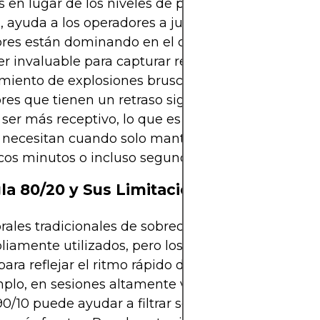
s en lugar de los niveles de precios absolutos. En 
, ayuda a los operadores a juzgar si los comprado
es están dominando en el corto plazo inmediato.
r invaluable para capturar retrocesos rápidos o an
miento de explosiones bruscas. A diferencia de a
res que tienen un retraso significativo, el Estocást
 ser más receptivo, lo que es exactamente lo que 
s necesitan cuando solo mantienen operaciones d
cos minutos o incluso segundos.
la 80/20 y Sus Limitaciones
ales tradicionales de sobrecompra/sobreventa de
iamente utilizados, pero los scalpers a menudo l
para reflejar el ritmo rápido de los mercados a cor
plo, en sesiones altamente volátiles, utilizar 85/15
90/10 puede ayudar a filtrar señales débiles y cent