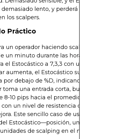
ad. Demasiado sensible, y el Estocástico dará falsas
 demasiado lento, y perderá los giros rápidos de l
 los scalpers.
o Práctico
ra un operador haciendo scalping de GBP/JPY en 
de un minuto durante las horas de negociación de
a el Estocástico a 7,3,3 con umbrales en 85/15. A 
ar aumenta, el Estocástico sube por encima de 85
 por debajo de %D, indicando un impulso decreci
r toma una entrada corta, buscando un movimien
e 8-10 pips hacia el promedio. Debido a que la señ
 con un nivel de resistencia conocido, la probabil
jora. Este sencillo caso de uso ilustra cómo los c
del Estocástico—posición, umbrales y cruces—se 
unidades de scalping en el mundo real.