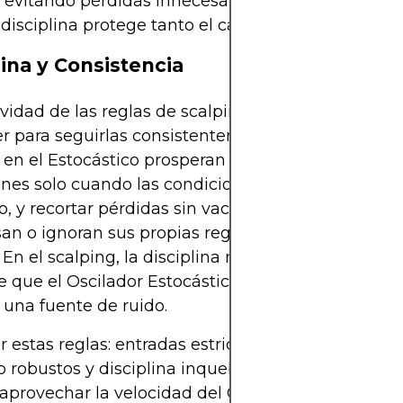
evitando pérdidas innecesarias. Estos ejemplos 
disciplina protege tanto el capital como la mental
lina y Consistencia
ividad de las reglas de scalping depende de la ca
er para seguirlas consistentemente. Las estrategia
en el Estocástico prosperan con la disciplina: tom
nes solo cuando las condiciones se alinean, salir 
, y recortar pérdidas sin vacilación. Los traders q
an o ignoran sus propias reglas socavan la fiabili
 En el scalping, la disciplina no es opcional, es el 
 que el Oscilador Estocástico sea una herramienta
 una fuente de ruido.
r estas reglas: entradas estrictas, salidas claras, c
o robustos y disciplina inquebrantable, los scalper
provechar la velocidad del Oscilador Estocástico 