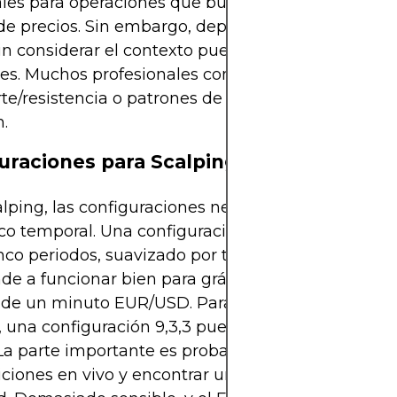
les para operaciones que buscan capturar reacci
de precios. Sin embargo, depender únicamente de
in considerar el contexto puede llevar a inicios fal
es. Muchos profesionales combinan los cruces con
te/resistencia o patrones de velas para mejorar la
n.
uraciones para Scalping
alping, las configuraciones necesitan ser adaptada
co temporal. Una configuración 5,3,3, donde %K se
nco periodos, suavizado por tres, y %D promediad
ende a funcionar bien para gráficos de movimiento 
 de un minuto EUR/USD. Para pares ligeramente
s, una configuración 9,3,3 puede proporcionar señ
La parte importante es probar diferentes configur
ciones en vivo y encontrar un equilibrio entre vel