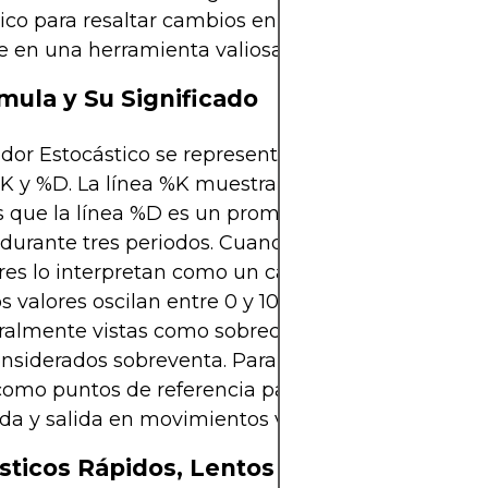
ico para resaltar cambios en el impulso a corto pl
e en una herramienta valiosa.
mula y Su Significado
ador Estocástico se representa generalmente por 
%K y %D. La línea %K muestra la medida bruta del 
s que la línea %D es un promedio móvil de %K, a
durante tres periodos. Cuando %K cruza %D, los
es lo interpretan como un cambio en el impulso 
os valores oscilan entre 0 y 100, con lecturas por 
ralmente vistas como sobrecompra y aquellos por
nsiderados sobreventa. Para los scalpers, estos u
como puntos de referencia para detectar oportun
da y salida en movimientos volátiles de corta dura
sticos Rápidos, Lentos y Completo