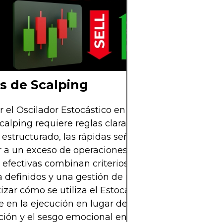
s de Scalping
r el Oscilador Estocástico en una herramienta prá
scalping requiere reglas claras y disciplinadas. Sin
estructurado, las rápidas señales del indicador 
 a un exceso de operaciones y frustración. Las reg
 efectivas combinan criterios de entrada estrictos
a definidos y una gestión de riesgos robusta. Al
izar cómo se utiliza el Estocástico, los traders pu
e en la ejecución en lugar de la improvisación, r
ación y el sesgo emocional en los mercados de ráp