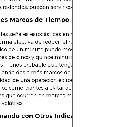
redondos, pueden servir como filtros valiosos.
les Marcos de Tiempo
r las señales estocásticas en múltiples marcos de
forma efectiva de reducir el ruido. Por ejemplo, un
ico de un minuto puede mostrar sobrecompra, per
res de cinco y quince minutos todavía están subi
es menos probable que tenga éxito la reversión a 
uando dos o más marcos de tiempo se alinean, la
idad de una operación exitosa mejora. Este enfoq
los comerciantes a evitar actuar sobre las inevita
as que ocurren en marcos más pequeños durante
volátiles.
ando con Otros Indicadores