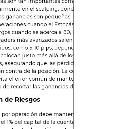
das son tan importantes como las entradas,
armente en el scalping, donde el tiempo de retenc
las ganancias son pequeñas. Una regla básica de s
peraciones cuando el Estocástico entra en la zona
argos cuando se acerca a 80, y cortos cuando se ac
traders más avanzados salen en objetivos de pips
idos, como 5-10 pips, dependiendo de la volatilida
 colocan justo más allá de los máximos o mínimo
s, asegurando que las pérdidas se limiten si el m
 contra de la posición. La consistencia en las reg
vita el error común de mantener las pérdidas de
 de recortar las ganancias demasiado pronto.
n de Riesgos
go por operación debe mantenerse pequeño, a me
l 1% del capital de la cuenta, debido a la alta fre