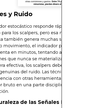
es y Ruido
ador estocástico responde rápidamente, lo que lo 
o para los scalpers, pero esa misma capacidad de
ta también genera muchas señales falsas. En me
do movimiento, el indicador puede pasar de sobr
enta en minutos, tentando a los comerciantes a p
nes que nunca se materializan. Para utilizar el est
a efectiva, los scalpers deben aprender a separar
genuinas del ruido. Las técnicas de filtrado, el con
uencia con otras herramientas ayudan a transform
r bruto en una parte disciplinada de un plan de
ión.
uraleza de las Señales Falsas