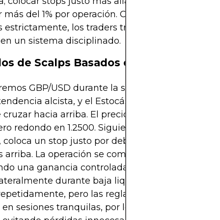
; colocar stops justo más allá de niveles clave; y 
r más del 1% por operación. Con estas reglas escrit
 estrictamente, los traders transforman un indica
 en un sistema disciplinado.
os de Scalps Basados en Reglas
remos GBP/USD durante la sesión de Nueva York. E
tendencia alcista, y el Estocástico cae por debajo 
 cruzar hacia arriba. El precio también está en un
o redondo en 1.2500. Siguiendo las reglas, el trad
, coloca un stop justo por debajo de 1.2490, y apun
 arriba. La operación se completa en minutos,
ndo una ganancia controlada. Otro ejemplo: EUR/
teralmente durante baja liquidez. El Estocástico 
epetidamente, pero las reglas del trader prohíben
 en sesiones tranquilas, por lo que se mantienen a