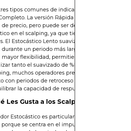
tres tipos comunes de indicadores Estocásticos: R
Completo. La versión Rápida reacciona rápidament
de precio, pero puede ser demasiado sensible pa
tico en el scalping, ya que tiende a producir seña
s. El Estocástico Lento suaviza este ruido promed
 durante un periodo más largo. El Estocástico Co
a mayor flexibilidad, permitiendo a los operadores
izar tanto el suavizado de %K como de %D. En el 
ping, muchos operadores prefieren el Estocástico 
 con periodos de retroceso cortos, como 5, 7 o 9 
ilibrar la capacidad de respuesta con la utilidad.
é Les Gusta a los Scalpers
ador Estocástico es particularmente adecuado par
 porque se centra en el impulso en relación con l