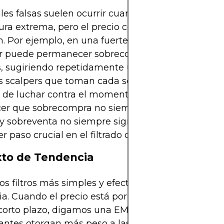
les falsas suelen ocurrir cuando el estocástico mu
ura extrema, pero el precio continúa en la misma
n. Por ejemplo, en una fuerte tendencia alcista, el
or puede permanecer sobrecomprado durante larg
s, sugiriendo repetidamente una reversión que n
os scalpers que toman cada señal de sobrecompra
o de luchar contra el momento y acumular pérdida
er que sobrecompra no siempre significa "es hora
y sobreventa no siempre significa "es hora de com
r paso crucial en el filtrado del ruido.
to de Tendencia
os filtros más simples y efectivos es el contexto d
ia. Cuando el precio está por encima de un prom
corto plazo, digamos una EMA de 20 períodos, los
ntes otorgan más peso a las señales estocásticas 