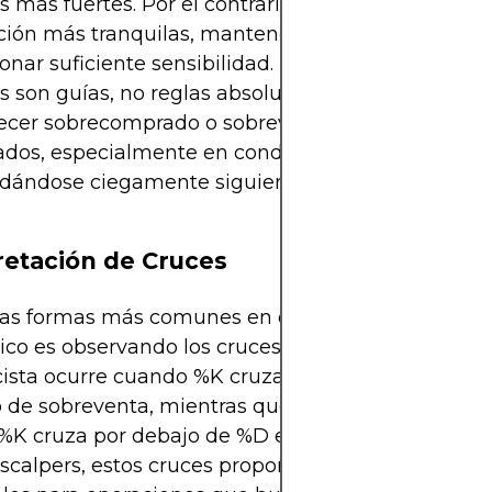
 más fuertes. Por el contrario, durante horas de
ción más tranquilas, mantenerse en 80/20 puede
onar suficiente sensibilidad. La clave es entender 
 son guías, no reglas absolutas. El precio puede
cer sobrecomprado o sobrevendido durante perí
dos, especialmente en condiciones de tendencia,
dándose ciegamente siguiendo cada señal puede
retación de Cruces
las formas más comunes en que los operadores us
ico es observando los cruces de las líneas %K y %
lcista ocurre cuando %K cruza por encima de %D 
io de sobreventa, mientras que una señal bajista s
K cruza por debajo de %D en territorio de sobre
 scalpers, estos cruces proporcionan puntos de en