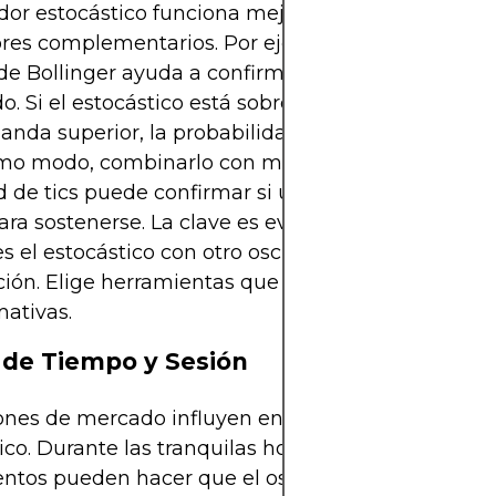
ador estocástico funciona mejor cuando se combi
ores complementarios. Por ejemplo, combinarlo c
e Bollinger ayuda a confirmar si el precio está r
o. Si el estocástico está sobrecomprado mientras 
banda superior, la probabilidad de una reversión 
mo modo, combinarlo con medidas de volumen o
d de tics puede confirmar si un breakout tiene suf
ara sostenerse. La clave es evitar la redundancia: 
 el estocástico con otro oscilador que muestre 
ión. Elige herramientas que proporcionen ideas d
mativas.
s de Tiempo y Sesión
ones de mercado influyen en cuán ruidoso puede s
ico. Durante las tranquilas horas asiáticas, los pe
ntos pueden hacer que el oscilador cambie