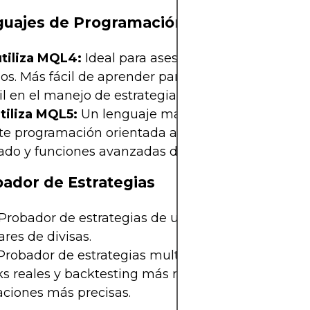
guajes de Programación y Automatizaci
tiliza MQL4:
Ideal para asesores expertos (EA) y s
los. Más fácil de aprender para principiantes, per
il en el manejo de estrategias complejas.
tiliza MQL5:
Un lenguaje más potente y flexible 
te programación orientada a objetos, backtesting
ado y funciones avanzadas de trading automático
bador de Estrategias
Probador de estrategias de un solo subproceso; A
ares de divisas.
robador de estrategias multihilo y multidivisa co
ks reales y backtesting más rápido, lo que permite
aciones más precisas.