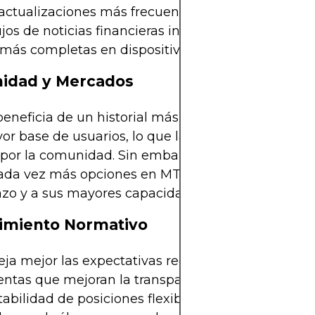
actualizaciones más frecuentes y funciones ampli
jos de noticias financieras integrados y herramie
 más completas en dispositivos móviles.
idad y Mercados
eneficia de un historial más extenso y, por lo tant
r base de usuarios, lo que la hace rica en herra
 por la comunidad. Sin embargo, MetaTrader Mark
ada vez más opciones en MT5, gracias a su viabili
azo y a sus mayores capacidades de integración.
imiento Normativo
eja mejor las expectativas regulatorias al ofrecer
ntas que mejoran la transparencia, informes histó
abilidad de posiciones flexible. Esto la hace más