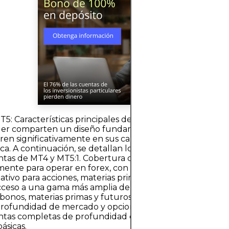
T5: Características principales de la plataformaAmbas p
er comparten un diseño fundamental para el trading min
eren significativamente en sus capacidades y estructura
ca. A continuación, se detallan los principales componen
tas de MT4 y MT5:1. Cobertura de activosMT4: Diseñada
mente para operar en forex, con soporte limitado para CF
ativo para acciones, materias primas o mercados de futu
cceso a una gama más amplia de mercados, incluyendo f
 bonos, materias primas y futuros en una única
.Profundidad de mercado y opciones de tradingMT4: Car
ntas completas de profundidad de mercado. Solo admite
ásicas.