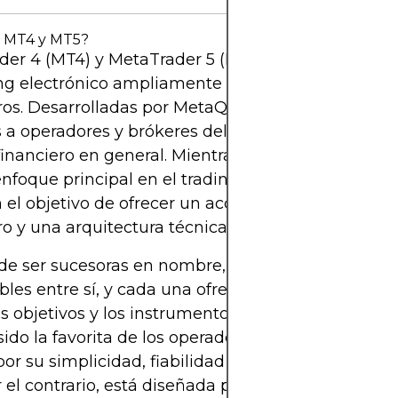
 MT4 y MT5?
er 4 (MT4) y MetaTrader 5 (MT5) son plataformas
ng electrónico ampliamente utilizadas en los me
ros. Desarrolladas por MetaQuotes Software, está
s a operadores y brókeres del mercado de forex, C
financiero en general. Mientras que MT4 se lanzó 
nfoque principal en el trading de forex, MT5 se la
 el objetivo de ofrecer un acceso más amplio al 
ro y una arquitectura técnica mejorada.
 de ser sucesoras en nombre, MT4 y MT5 no son
les entre sí, y cada una ofrece diferentes casos d
s objetivos y los instrumentos de trading del oper
ido la favorita de los operadores de forex duran
or su simplicidad, fiabilidad y amplio soporte de t
 el contrario, está diseñada para ofrecer un enfoq