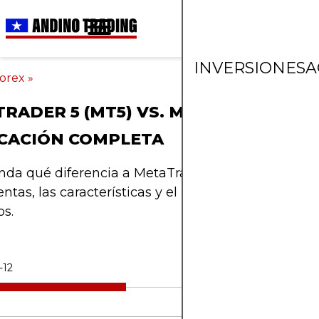
INVERSIONES
A
orex
»
RADER 5 (MT5) VS. METATRADER 4 (
ICACIÓN COMPLETA
a qué diferencia a MetaTrader 5 de MT4, incluid
ntas, las características y el uso para los traders
s.
-12