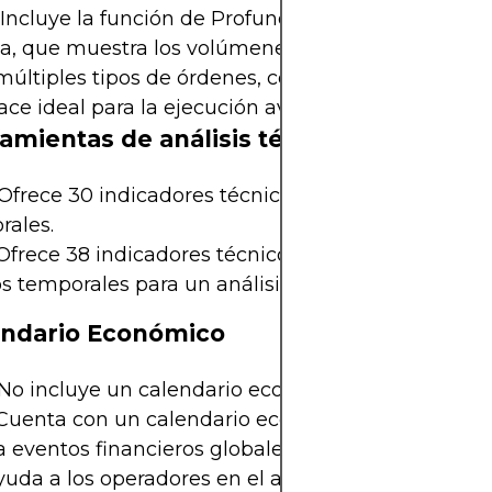
Incluye la función de Profundidad de Mercado (
da, que muestra los volúmenes de compra y venta
últiples tipos de órdenes, como las órdenes stop-l
ace ideal para la ejecución avanzada de órdenes.
ramientas de análisis técnico
Ofrece 30 indicadores técnicos integrados y 9 ma
rales.
frece 38 indicadores técnicos, 44 objetos gráficos
 temporales para un análisis más granular.
endario Económico
No incluye un calendario económico integrado.
uenta con un calendario económico integrado q
a eventos financieros globales y pronósticos de im
uda a los operadores en el análisis fundamental.