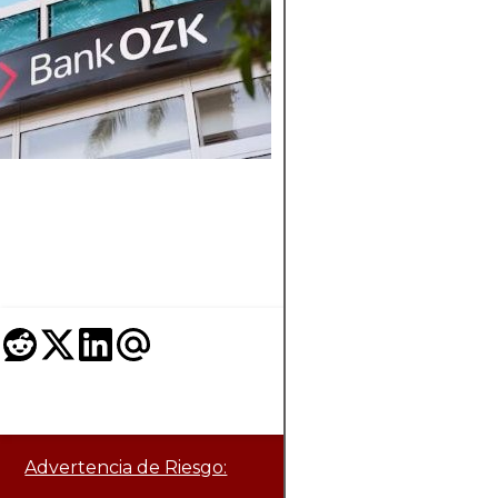
SIENDO
POPULAR?
Descubra por qué
MetaTrader 4 sigue
siendo la mejor opc
entre los operadore
Forex y comprenda 
características y
funcionalidades clav
Advertencia de Riesgo: