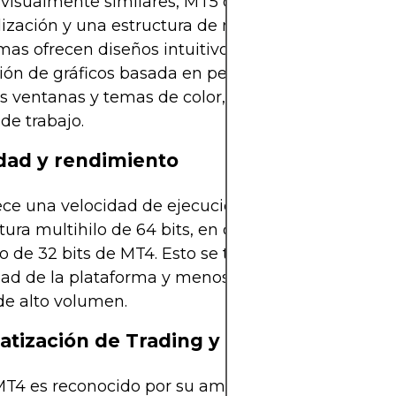
visualmente similares, MT5 ofrece más opciones 
ización y una estructura de navegación más clar
mas ofrecen diseños intuitivos, pero MT5 introduce
ón de gráficos basada en pestañas, la gestión de
s ventanas y temas de color, lo que mejora la efic
 de trabajo.
dad y rendimiento
ce una velocidad de ejecución superior gracias a 
tura multihilo de 64 bits, en comparación con el 
 de 32 bits de MT4. Esto se traduce en una mayo
dad de la plataforma y menos retrasos durante se
de alto volumen.
tización de Trading y Soporte Algorít
MT4 es reconocido por su amplio ecosistema de A