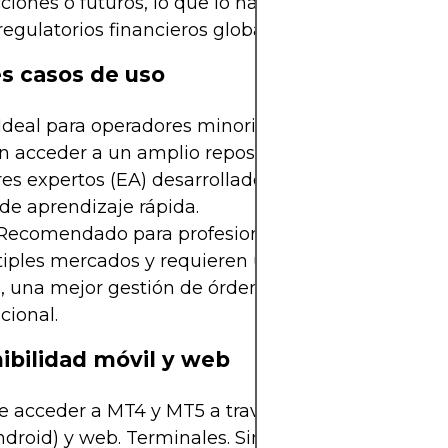
iones o futuros, lo que lo hace más compatible c
egulatorios financieros globales.
s casos de uso
Ideal para operadores minoristas centrados en fo
 acceder a un amplio repositorio de indicadores, 
es expertos (EA) desarrollados por la comunidad,
de aprendizaje rápida.
Recomendado para profesionales o quienes se e
tiples mercados y requieren un procesamiento m
, una mejor gestión de órdenes y herramientas de
ucional.
ibilidad móvil y web
 acceder a MT4 y MT5 a través de aplicaciones m
ndroid) y web. Terminales. Sin embargo, las apps