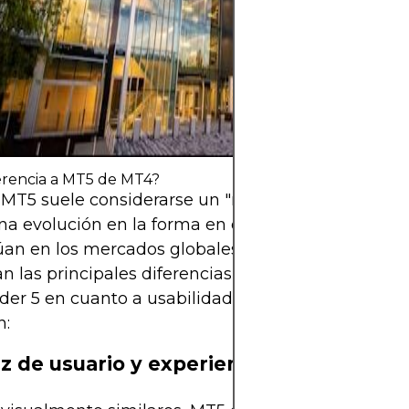
estrategia clara,
estricta de los r
capital que pue
perder sin afect
financiera.
erencia a MT5 de MT4?
MT5 suele considerarse un "reemplazo" de MT4, s
una evolución en la forma en que los operadores
úan en los mercados globales. A continuación, se
n las principales diferencias entre MetaTrader 4 
er 5 en cuanto a usabilidad, rendimiento y escen
n:
az de usuario y experiencia