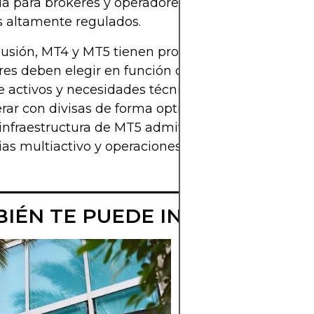
a para brókeres y operadores que desean operar 
s altamente regulados.
usión, MT4 y MT5 tienen propósitos distintos. Los
es deben elegir en función de sus objetivos de tr
e activos y necesidades técnicas. MT4 sigue sien
rar con divisas de forma optimizada, mientras qu
 infraestructura de MT5 admite un espectro más a
ias multiactivo y operaciones algorítmicas.
IÉN TE PUEDE INTERESAR
¿QUÉ ES
METATRADER 4
POR QUÉ SIGU