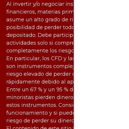
Al invertir y/o negociar instrumentos
financieros, materias primas y otros activos,
asume un alto grado de riesgo. Existe la
posibilidad de perder todo el capital
depositado. Debe participar en estas
actividades solo si comprende
completamente los riesgos asociados.
En particular, los CFD y las criptomonedas
son instrumentos complejos y conllevan un
riesgo elevado de perder dinero
rápidamente debido al apalancamiento.
Entre un 67 % y un 95 % de los inversores
minoristas pierden dinero al negociar con
estos instrumentos. Considere si entiende su
funcionamiento y si puede asumir el alto
riesgo de perder su dinero.
El contenido de este sitio web y los servicios