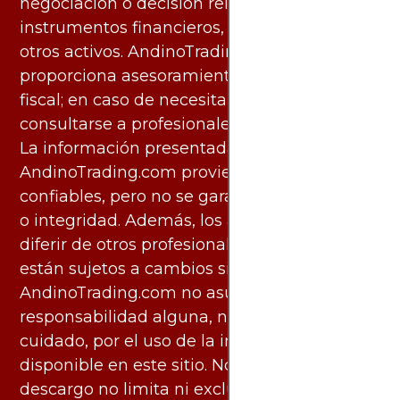
negociación o decisión relacionada con
instrumentos financieros, materias primas u
otros activos. AndinoTrading.com no
proporciona asesoramiento legal, contable o
fiscal; en caso de necesitarlo, debe
consultarse a profesionales especializados.
La información presentada por
AndinoTrading.com proviene de fuentes
confiables, pero no se garantiza su exactitud
o integridad. Además, los análisis pueden
diferir de otros profesionales calificados y
están sujetos a cambios sin previo aviso.
AndinoTrading.com no asume
responsabilidad alguna, ni deber de
cuidado, por el uso de la información
disponible en este sitio. No obstante, este
descargo no limita ni excluye ninguna