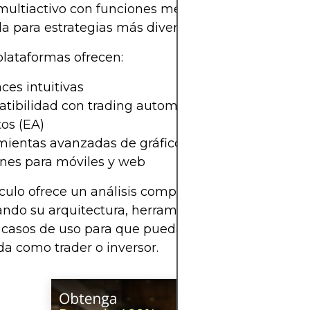
multiactivo con funciones mejoradas, lo que la ha
 para estrategias más diversas y avanzadas.
lataformas ofrecen:
aces intuitivas
tibilidad con trading automatizado mediante as
os (EA)
ientas avanzadas de gráficos y análisis técnico
ones para móviles y web
ículo ofrece un análisis completo de MT4 y MT5
do su arquitectura, herramientas, diferencias cl
 casos de uso para que pueda tomar una decisió
a como trader o inversor.