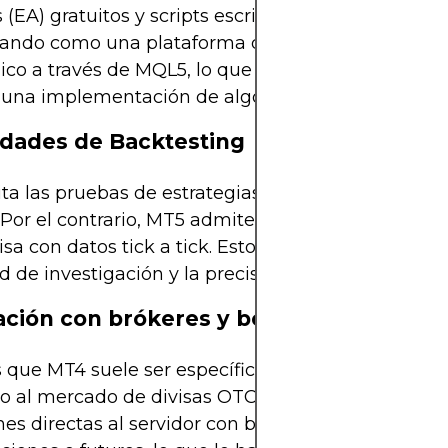
 (EA) gratuitos y scripts escritos en MQL4, MT5 se
dando como una plataforma dominante para el tr
ico a través de MQL5, lo que permite una ejecuc
 una implementación de algoritmos más sofistica
dades de Backtesting
ta las pruebas de estrategias a un par de divisas y
. Por el contrario, MT5 admite pruebas multihilo y
isa con datos tick a tick. Esto mejora significativ
d de investigación y la precisión predictiva.
ación con brókeres y bolsas
 que MT4 suele ser específico para brókeres y es
do al mercado de divisas OTC descentralizado, MT
es directas al servidor con bolsas financieras reg