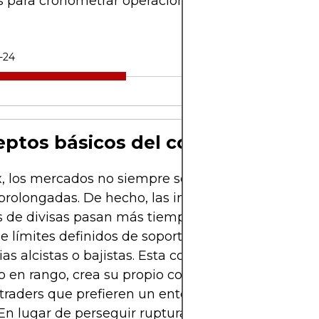
s para cronometrar operaciones dentro de ellos.
-24
ptos básicos del comercio en ra
x, los mercados no siempre se mueven en tendenc
 prolongadas. De hecho, las investigaciones sugie
s de divisas pasan más tiempo operando lateralm
e límites definidos de soporte y resistencia, que e
as alcistas o bajistas. Esta condición, conocida c
 en rango, crea su propio conjunto de oportunid
 traders que prefieren un entorno más estructurad
 En lugar de perseguir rupturas o continuaciones 