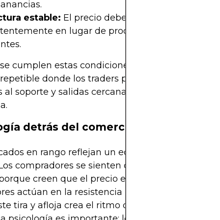
ganancias.
ctura estable:
El precio debe respetar el rango
tentemente en lugar de producir rupturas falsas
ntes.
e cumplen estas condiciones, el rango se convie
repetible donde los traders pueden planificar ent
 al soporte y salidas cercanas a la resistencia co
a.
ogía detrás del comercio en rango
ados en rango reflejan un equilibrio entre el mied
 Los compradores se sienten cómodos interviniend
porque creen que el precio está "barato", mientras
es actúan en la resistencia porque ven el preci
ste tira y afloja crea el ritmo que define el rango. P
 la psicología es importante: los rangos funcionan