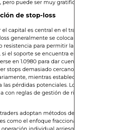
s, pero puede ser muy gratificante.
ción de stop-loss
 el capital es central en el trading de rango. Las 
loss generalmente se colocan justo más allá del l
o resistencia para permitir la volatilidad normal. P
 si el soporte se encuentra en 1.1000, un stop podr
erse en 1.0980 para dar cuenta de pequeñas exce
er stops demasiado cercanos arriesga ser ejecut
riamente, mientras establecerlos demasiado lejo
las pérdidas potenciales. Los traders deben equil
ia con reglas de gestión de riesgo atadas al tamañ
traders adoptan métodos de dimensionamiento 
es como el enfoque fraccional fijo para asegurar 
operación individual arriesgue más del 1–2% del c