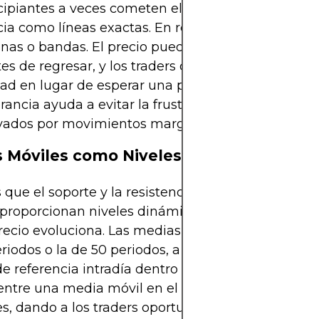
cipiantes a veces cometen el error de tratar el sopo
cia como líneas exactas. En realidad, se entiende
nas o bandas. El precio puede superar brevemen
tes de regresar, y los traders deben permitir cierta
idad en lugar de esperar una precisión exacta. Rec
erancia ayuda a evitar la frustración cuando los sto
vados por movimientos marginales más allá de un
 Móviles como Niveles Dinámicos
 que el soporte y la resistencia son estáticos, las
 proporcionan niveles dinámicos que se adaptan 
recio evoluciona. Las medias móviles más cortas,
eriodos o la de 50 periodos, a menudo actúan co
e referencia intradía dentro de los rangos. El pre
entre una media móvil en el centro del rango y los
es, dando a los traders oportunidades adicionales 