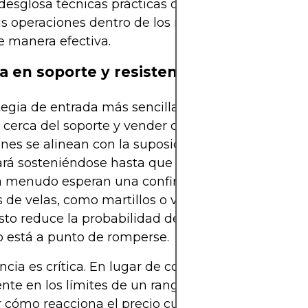
desglosa técnicas prácticas que los traders utiliza
us operaciones dentro de los rangos mientras gest
e manera efectiva.
a en soporte y resistencia
tegia de entrada más sencilla en el trading de ran
cerca del soporte y vender cerca de la resistencia
nes se alinean con la suposición de que el rango
rá sosteniéndose hasta que se demuestre lo contr
 a menudo esperan una confirmación en forma de
 de velas, como martillos o velas envolventes, an
Esto reduce la probabilidad de entrar prematurame
 está a punto de romperse.
ncia es crítica. En lugar de colocar órdenes limita
te en los límites de un rango, muchos traders pr
 cómo reacciona el precio cuando alcanza el límit