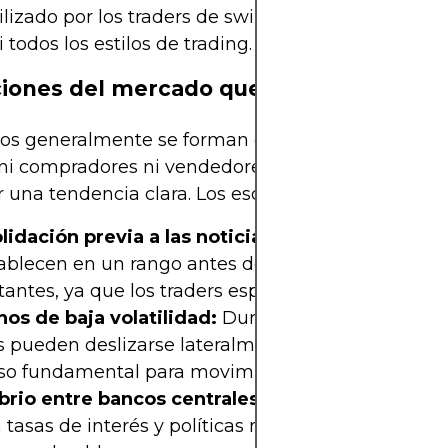
tilizado por los traders de swing, haciéndolos acce
 todos los estilos de trading.
iones del mercado que crean rangos
os generalmente se forman en períodos de equilib
i compradores ni vendedores tienen la fuerza pa
 una tendencia clara. Los escenarios comunes inc
idación previa a las noticias:
Los mercados a 
tablecen en un rango antes de anuncios económic
antes, ya que los traders esperan una nueva direc
nos de baja volatilidad:
Durante períodos tranquil
as pueden deslizarse lateralmente ya que hay poc
so fundamental para movimientos fuertes.
ibrio entre bancos centrales:
Cuando dos econo
 tasas de interés y políticas monetarias similares,