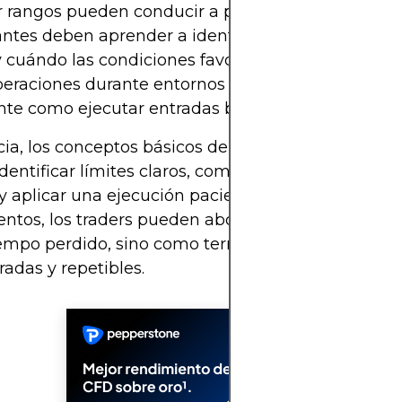
 rangos pueden conducir a pérdidas repetidas. Lo
antes deben aprender a identificar cuándo los ran
y cuándo las condiciones favorecen otras estrategi
peraciones durante entornos inadecuados es tan
te como ejecutar entradas bien sincronizadas.
ia, los conceptos básicos del comercio en rango g
identificar límites claros, comprender la psicología
 y aplicar una ejecución paciente y disciplinada. C
tos, los traders pueden abordar mercados latera
mpo perdido, sino como terreno fértil para opera
radas y repetibles.