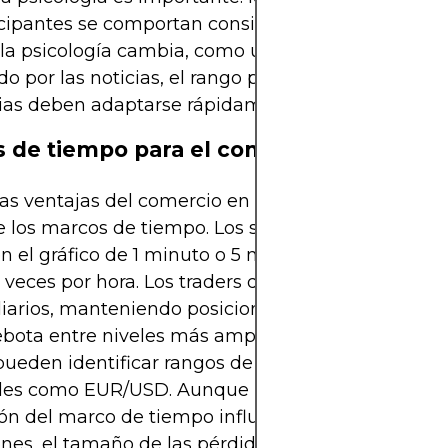
icipantes se comportan consistentemente en estos
la psicología cambia, como un aumento del impu
o por las noticias, el rango puede romperse y las
gias deben adaptarse rápidamente.
 de tiempo para el comercio en rango
as ventajas del comercio en rango es su flexibilid
e los marcos de tiempo. Los scalpers pueden explo
n el gráfico de 1 minuto o 5 minutos, entrando y s
 veces por hora. Los traders de swing pueden cent
iarios, manteniendo posiciones durante días mien
ebota entre niveles más amplios. Los traders de po
pueden identificar rangos de varios meses en par
les como EUR/USD. Aunque los principios son los
ión del marco de tiempo influye en la frecuencia d
nes, el tamaño de las pérdidas por parada y la m