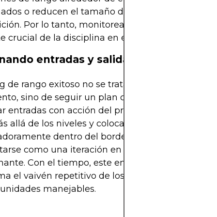
ados o reducen el tamaño de la posición para mi
ición. Por lo tanto, monitorear un calendario eco
e crucial de la disciplina en el trading de rango.
ando entradas y salidas en un plan
ng de rango exitoso no se trata de adivinar el próx
to, sino de seguir un plan consistente: definir los
r entradas con acción del precio o indicadores, e
s allá de los niveles y colocar tomas de ganancia
adoramente dentro del borde opuesto. Cada oper
tarse como una iteración en una serie, no como 
ante. Con el tiempo, este enfoque estructurado
ma el vaivén repetitivo de los rangos en un flujo c
tunidades manejables.