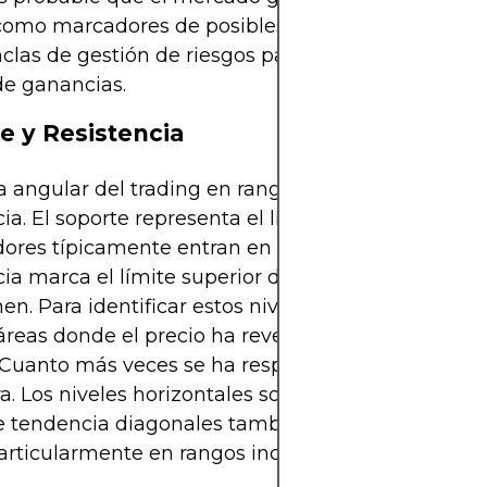
como marcadores de posibles reversiones, sino t
las de gestión de riesgos para la colocación de s
de ganancias.
e y Resistencia
a angular del trading en rango es el soporte y la
cia. El soporte representa el límite inferior donde l
ores típicamente entran en el mercado, mientras
cia marca el límite superior donde los vendedores
nen. Para identificar estos niveles, los traders a 
reas donde el precio ha revertido repetidamente 
Cuanto más veces se ha respetado un nivel, más f
a. Los niveles horizontales son los más simples, pe
e tendencia diagonales también pueden crear lím
articularmente en rangos inclinados o en forma de