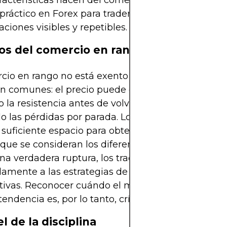
racterísticas hacen del comercio en rango un pun
práctico en Forex para traders que prefieren
aciones visibles y repetibles.
os del comercio en rango
cio en rango no está exento de dificultades. Las r
on comunes: el precio puede exceder brevemente 
o la resistencia antes de volver a entrar en el rang
o las pérdidas por parada. Los rangos ajustados 
 suficiente espacio para obtener ganancias signifi
que se consideran los diferenciales. Finalmente, 
na verdadera ruptura, los traders que se aferran
amente a las estrategias de rango pueden sufrir 
ativas. Reconocer cuándo el mercado está transit
endencia es, por lo tanto, crítico.
l de la disciplina