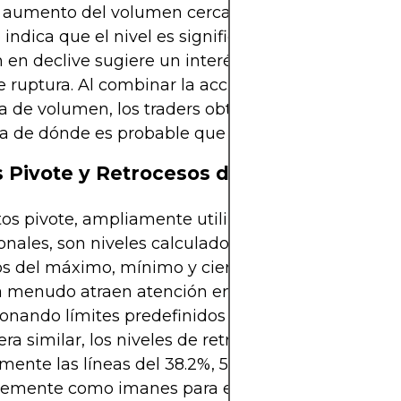
l aumento del volumen cerca del soporte o la resis
ndica que el nivel es significativo, mientras que 
 en declive sugiere un interés menguante y un 
e ruptura. Al combinar la acción del precio con la
a de volumen, los traders obtienen una imagen 
a de dónde es probable que los niveles se mante
 Pivote y Retrocesos de Fibonacci
os pivote, ampliamente utilizados por los traders
ionales, son niveles calculados de soporte y resist
s del máximo, mínimo y cierre del día anterior. Es
 a menudo atraen atención en mercados en rango,
onando límites predefinidos para las operaciones i
a similar, los niveles de retroceso de Fibonacci—
mente las líneas del 38.2%, 50% y 61.8%—actúan
emente como imanes para el precio dentro de los