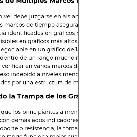
is de Múltiples Marcos de Tiempo
ivel debe juzgarse en aislamiento. El análisis de
s marcos de tiempo asegura que el soporte y la
cia identificados en gráficos más bajos se alinean 
visibles en gráficos más altos. Por ejemplo, un ran
egociable en un gráfico de 15 minutos puede, de 
 dentro de un rango mucho más grande en el gráf
Al verificar en varios marcos de tiempo, los traders 
eso indebido a niveles menores y se enfocan en a
ados por una estructura de mercado más amplia.
do la Trampa de los Gráficos Sobrecarg
 que los principiantes a menudo cometen es satur
 con demasiados indicadores y niveles. Cuando ca
oporte o resistencia, la toma de decisiones se paral
en rango funciona mejor cuando los niveles son si