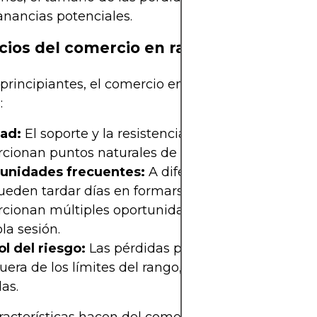
anancias potenciales.
cios del comercio en rango
 principiantes, el comercio en rango ofrece varias 
:
dad:
El soporte y la resistencia son fáciles de identi
cionan puntos naturales de entrada y salida.
unidades frecuentes:
A diferencia de las tenden
ueden tardar días en formarse, los rangos a men
rcionan múltiples oportunidades comerciales den
la sesión.
l del riesgo:
Las pérdidas por parada pueden co
fuera de los límites del rango, limitando las posibl
as.