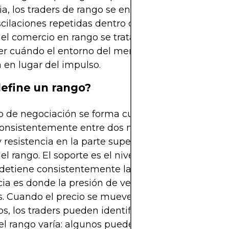
a, los traders de rango se enfocan en capturar ga
scilaciones repetidas dentro de un corredor de pre
 el comercio en rango se trata de paciencia, discip
r cuándo el entorno del mercado favorece la reve
 en lugar del impulso.
efine un rango?
 de negociación se forma cuando un par de divis
onsistentemente entre dos niveles: soporte en la 
 y resistencia en la parte superior. Estos niveles ma
del rango. El soporte es el nivel donde la presión d
etiene consistentemente las caídas, mientras qu
cia es donde la presión de venta limita repetidam
. Cuando el precio se mueve entre estos niveles s
s, los traders pueden identificar un mercado en r
l rango varía: algunos pueden abarcar solo unas