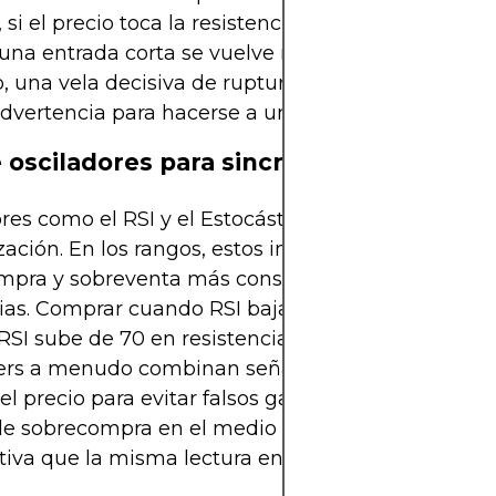
 si el precio toca la resistencia pero se detiene co
 una entrada corta se vuelve más convincente. Por
io, una vela decisiva de ruptura acompañada de 
dvertencia para hacerse a un lado.
 osciladores para sincronizar entradas
res como el RSI y el Estocástico pueden agudizar 
zación. En los rangos, estos indicadores ciclan ent
mpra y sobreventa más consistentemente que en
as. Comprar cuando RSI baja de 30 en soporte o 
SI sube de 70 en resistencia brinda confianza adi
ers a menudo combinan señales de osciladores co
el precio para evitar falsos gatillos. Por ejemplo, 
 de sobrecompra en el medio del rango es mucho
ativa que la misma lectura en resistencia.