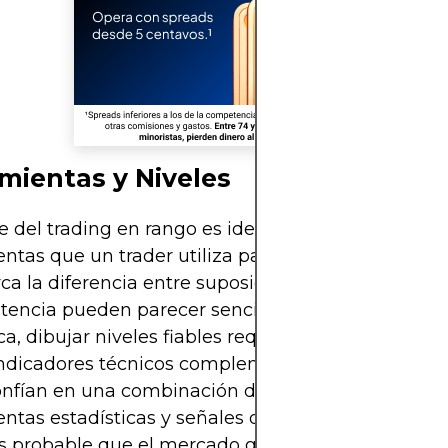
mientas y Niveles
e del trading en rango es identificar límites claros,
ntas que un trader utiliza para mapear esos límit
a la diferencia entre suposiciones e precisión. El
istencia pueden parecer sencillos a primera vista, 
ica, dibujar niveles fiables requiere habilidad, cont
ndicadores técnicos complementarios. Los traders
nfían en una combinación de observación de gráf
ntas estadísticas y señales de confirmación para 
 probable que el mercado gire. Estos niveles no s