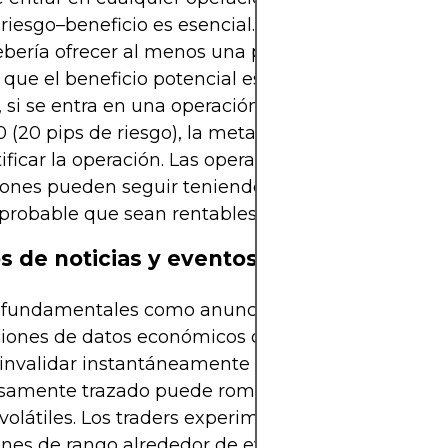
 riesgo–beneficio es esencial. Una operación típica
bería ofrecer al menos una proporción de 2:1, lo 
a que el beneficio potencial es el doble del riesgo. 
 si se entra en una operación larga en 1.1000 con 
0 (20 pips de riesgo), la meta debería ser al menos
tificar la operación. Las operaciones con malas
ones pueden seguir teniendo éxito ocasionalment
probable que sean rentables a largo plazo.
s de noticias y eventos
 fundamentales como anuncios de bancos central
ciones de datos económicos o choques geopolític
nvalidar instantáneamente un rango. Un límite
samente trazado puede romperse en segundos d
 volátiles. Los traders experimentados a menudo e
ones de rango alrededor de eventos importantes