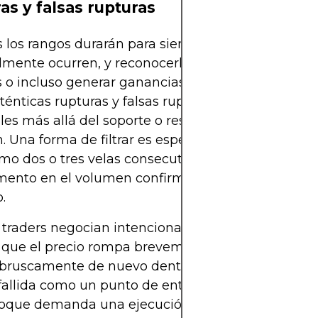
as y falsas rupturas
 los rangos durarán para siempre. Las rupturas
mente ocurren, y reconocerlas a tiempo puede sa
 o incluso generar ganancias. Los traders deben d
ténticas rupturas y falsas rupturas, movimientos
es más allá del soporte o resistencia que rápida
n. Una forma de filtrar es esperar confirmación más
omo dos o tres velas consecutivas cerrando fuera d
mento en el volumen confirmando la convicción d
.
traders negocian intencionadamente falsas ruptu
que el precio rompa brevemente la resistencia, l
 bruscamente de nuevo dentro del rango, utilizand
fallida como un punto de entrada de alta probabil
oque demanda una ejecución rápida y controles d