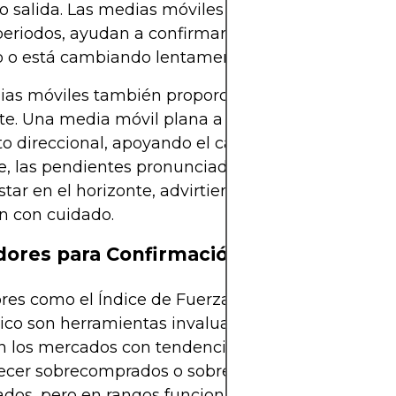
o salida. Las medias móviles a más largo plazo, c
eriodos, ayudan a confirmar si el mercado está 
o o está cambiando lentamente hacia una tendenc
ias móviles también proporcionan una sensación
te. Una media móvil plana a menudo señala una f
direccional, apoyando el caso del trading en ran
e, las pendientes pronunciadas sugieren que una
tar en el horizonte, advirtiendo a los traders que
n con cuidado.
dores para Confirmación
res como el Índice de Fuerza Relativa (RSI) y el O
ico son herramientas invaluables para los traders
n los mercados con tendencia, estos indicadores
cer sobrecomprados o sobrevendidos durante pe
dos, pero en rangos funcionan como señales de r