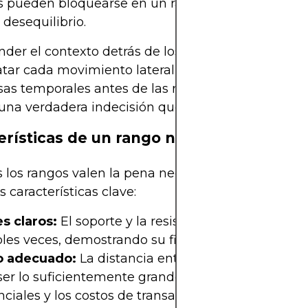
as pueden bloquearse en un rango hasta que surg
desequilibrio.
er el contexto detrás de los rangos ayuda a los t
ratar cada movimiento lateral como igual. Algunos
as temporales antes de las rupturas, mientras qu
 una verdadera indecisión que puede durar seman
erísticas de un rango negociable
 los rangos valen la pena negociar. Un rango neg
s características clave:
s claros:
El soporte y la resistencia deben probar
les veces, demostrando su fiabilidad.
 adecuado:
La distancia entre el soporte y la res
er lo suficientemente grande como para cubrir lo
nciales y los costos de transacción mientras deja 