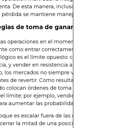
enta. De esta manera, incluso si una ruptura invali
a pérdida se mantiene manejable.
egias de toma de ganancias
 las operaciones en el momento adecuado es tan
te como entrar correctamente. En el trading de r
 lógico es el límite opuesto: comprar en soporte a
cia, y vender en resistencia apunta a soporte. Sin
 los mercados no siempre viajan toda la amplitu
tes de revertir. Como resultado, los traders conse
o colocan órdenes de toma de ganancias ligera
el límite; por ejemplo, vendiendo en 1.1980 en lug
ara aumentar las probabilidades de ejecución.
oque es escalar fuera de las operaciones. Los trad
errar la mitad de una posición cuando el precio 