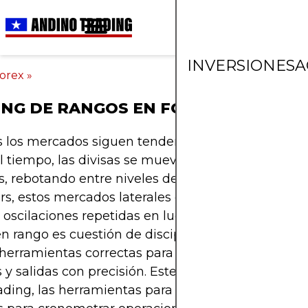
INVERSIONES
A
orex
»
NG DE RANGOS EN FOREX
 los mercados siguen tendencias interminables. 
l tiempo, las divisas se mueven dentro de rangos
s, rebotando entre niveles de soporte y resistencia
ers, estos mercados laterales ofrecen oportunidad
 oscilaciones repetidas en lugar de esperar un qui
n rango es cuestión de disciplina: identificar límite
 herramientas correctas para confirmarlos y gestio
 y salidas con precisión. Este artículo explora lo b
ading, las herramientas para mapear rangos y mé