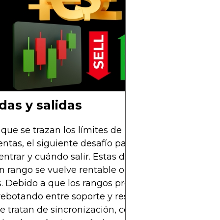
niveles claros d
resistencia.
das y salidas
que se trazan los límites de un rango y se confir
ntas, el siguiente desafío para los traders es la ej
ntrar y cuándo salir. Estas decisiones determinan
n rango se vuelve rentable o una serie de pequeñ
. Debido a que los rangos prosperan con la repetic
rebotando entre soporte y resistencia, las entradas
se tratan de sincronización, confirmación y discipli