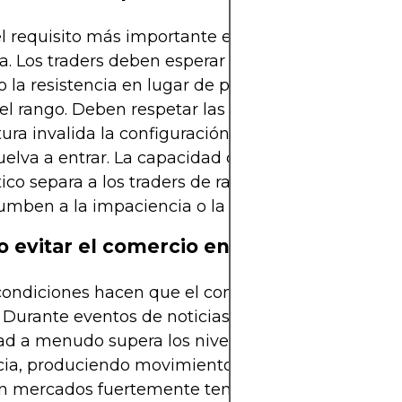
l requisito más importante en el comercio en ran
na. Los traders deben esperar a que el precio se ac
o la resistencia en lugar de perseguir movimiento
l rango. Deben respetar las pérdidas por parada
ura invalida la configuración, en lugar de esperar 
uelva a entrar. La capacidad de permanecer pacie
ico separa a los traders de rango rentables de aqu
umben a la impaciencia o la emoción.
 evitar el comercio en rango
 condiciones hacen que el comercio en rango sea
. Durante eventos de noticias de alto impacto, la
dad a menudo supera los niveles existentes de sopo
ncia, produciendo movimientos impredecibles. De
n mercados fuertemente tendenciales, los intento