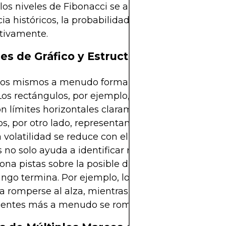
os niveles de Fibonacci se alinean con el soporte 
cia históricos, la probabilidad de una reversión a
ativamente.
es de Gráfico y Estructuras de Rango
gos mismos a menudo forman patrones reconocib
 Los rectángulos, por ejemplo, son formaciones clá
n límites horizontales claramente definidos. Los
os, por otro lado, representan rangos en contracci
 volatilidad se reduce con el tiempo. Reconocer e
 no solo ayuda a identificar niveles, sino que tam
ona pistas sobre la posible dirección de ruptura u
ango termina. Por ejemplo, los triángulos ascende
a romperse al alza, mientras que los triángulos
entes más a menudo se rompen a la baja.