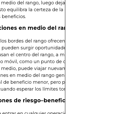
 medio del rango, luego dejar que el resto corra ha
Esto equilibra la certeza de la ganancia con el pote
beneficios.
iones en medio del rango
os bordes del rango ofrecen las entradas más atra
 pueden surgir oportunidades en el punto medio.
usan el centro del rango, a menudo alineado con 
 móvil, como un punto de decisión. Si el precio r
 medio, puede viajar nuevamente hacia el límite. 
ones en medio del rango generalmente tienen un
l de beneficio menor, pero pueden ser útiles en
cuando esperar los límites toma demasiado tiemp
ones de riesgo–beneficio
 entrar en cualquier operación de rango, evaluar l