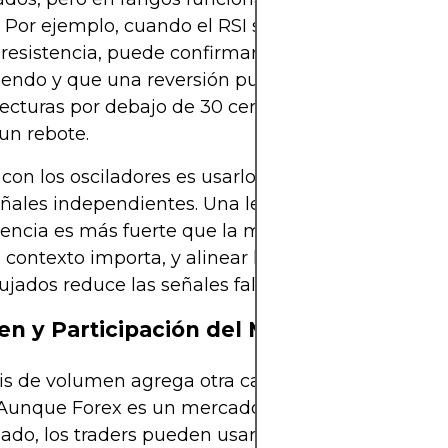
. Por ejemplo, cuando el RSI se acerca a 70 cerca
resistencia, puede confirmar que el nivel se está
endo y que una reversión puede ser probable. D
 lecturas por debajo de 30 cerca del soporte refuer
un rebote.
 con los osciladores es usarlos como confirmación
ñales independientes. Una lectura de RSI sobre
tencia es más fuerte que la misma lectura en el m
l contexto importa, y alinear los osciladores con ni
ujados reduce las señales falsas.
n y Participación del Mercado
sis de volumen agrega otra capa a la identificació
 Aunque Forex es un mercado extrabursátil sin v
zado, los traders pueden usar el volumen de tick