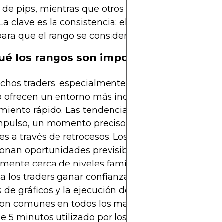
de pips, mientras que otros se extienden a través
 La clave es la consistencia: el precio debe respeta
para que el rango se considere válido.
ué los rangos son importantes en Forex
hos traders, especialmente principiantes, los m
o ofrecen un entorno más indulgente que las tend
miento rápido. Las tendencias a menudo requier
mpulso, un momento preciso y la disciplina para 
es a través de retrocesos. Los rangos, por el contrar
onan oportunidades previsibles ya que el precio g
mente cerca de niveles familiares. Esta previsibil
a los traders ganar confianza en el reconocimien
 de gráficos y la ejecución de operaciones. Ademá
son comunes en todos los marcos de tiempo, desd
de 5 minutos utilizado por los scalpers hasta el grá