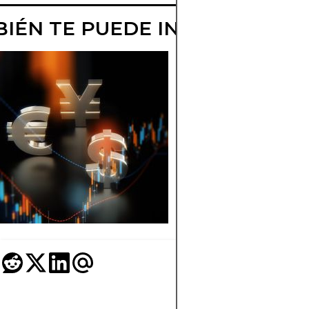
IÉN TE PUEDE INTERESAR
QUÉ ES LA TEO
GANN EN FORE
Combina geometría
tiempo y precio.
Descubre ángulos,
ciclos y cómo aplica
al mercado de divisa