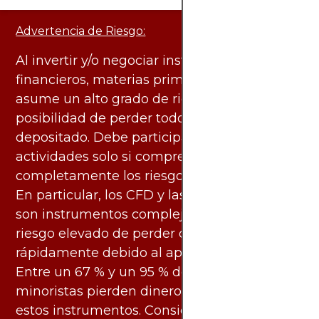
Advertencia de Riesgo:
Al invertir y/o negociar instrumentos
financieros, materias primas y otros activos,
asume un alto grado de riesgo. Existe la
posibilidad de perder todo el capital
depositado. Debe participar en estas
actividades solo si comprende
completamente los riesgos asociados.
En particular, los CFD y las criptomonedas
son instrumentos complejos y conllevan un
riesgo elevado de perder dinero
rápidamente debido al apalancamiento.
Entre un 67 % y un 95 % de los inversores
minoristas pierden dinero al negociar con
estos instrumentos. Considere si entiende su