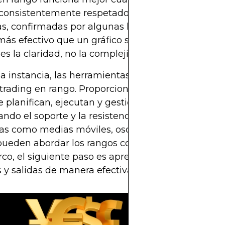
y consistentemente respetados. Un puñado de zon
s, confirmadas por algunas herramientas fiables, 
s efectivo que un gráfico saturado de señales. E
 es la claridad, no la complejidad.
a instancia, las herramientas y los niveles son la 
 trading en rango. Proporcionan los límites dentro 
e planifican, ejecutan y gestionan las operaciones.
do el soporte y la resistencia clásicos con herr
s como medias móviles, osciladores y volumen, l
pueden abordar los rangos con confianza y estruct
rco, el siguiente paso es aprender cómo programa
 y salidas de manera efectiva dentro de esos nivel
El trading en r