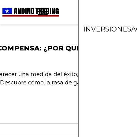
INVERSIONES
A
COMPENSA: ¿POR QUÉ LA TASA DE ÉX
recer una medida del éxito, pero sin conocer tu r
. Descubre cómo la tasa de ganancias (R:R) propor