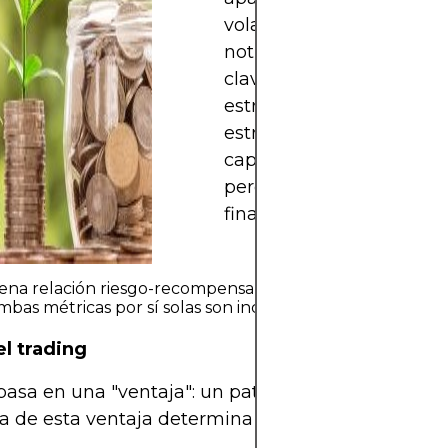
volatilidad y el impacto 
noticias macroeconómica
clave es operar con una
estrategia clara, una ges
estricta de los riesgos y 
capital que pueda permi
perder sin afectar su est
financiera.
ena relación riesgo-recompensa y una tasa de éxito razo
 ambas métricas por sí solas son incompletas, juntas form
el trading
basa en una "ventaja": un patrón o condición repe
eza de esta ventaja determina el tipo de equilibrio 