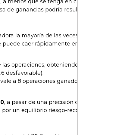
 a menos que se tenga en cuenta cuánto se arries
asa de ganancias podría resultar en pérdidas netas
dora la mayoría de las veces, pero si las operac
e puede caer rápidamente en un escenario de expe
 las operaciones, obteniendo £50 por cada una, p
:6 desfavorable).
ivale a 8 operaciones ganadoras x £50 = £400 y 2
00
, a pesar de una precisión del 80%. Este es un e
 por un equilibrio riesgo-recompensa deficiente.