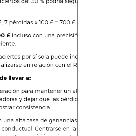
ciertos del 30 % podría seguir siendo rentable si
, 7 pérdidas x 100 £ = 700 £
00 £
incluso con una precisión de solo el 30 %. Est
ciente.
aciertos por sí sola puede inducir a los operadore
alizarse en relación con el R:R para obtener una v
e llevar a:
ración para mantener un alto historial de gananc
adoras y dejar que las pérdidas se acumulen
strar consistencia
 una alta tasa de ganancias sin comprender la d
y conductual. Centrarse en la expectativa (el res