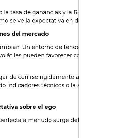
o la tasa de ganancias y la R:R de forma aislada, 
ómo se ve la expectativa en datos reales.
iones del mercado
mbian. Un entorno de tendencia permite operacio
 volátiles pueden favorecer configuraciones más 
r de ceñirse rígidamente a un R:R fijo, algunos tr
ando indicadores técnicos o la acción del precio pa
tativa sobre el ego
erfecta a menudo surge del ego. Recuerde, una es