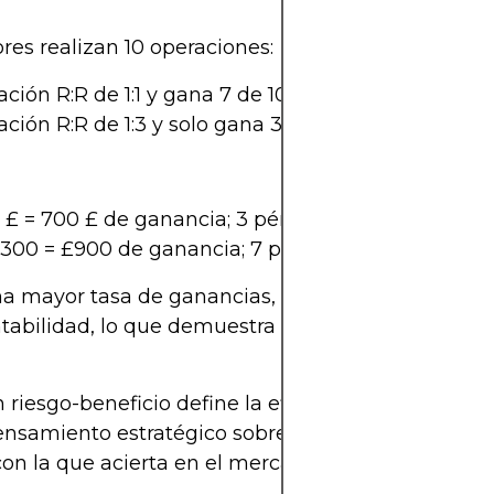
s realizan 10 operaciones:
ación R:R de 1:1 y gana 7 de 10.
ación R:R de 1:3 y solo gana 3 de 10.
00 £ = 700 £ de ganancia; 3 pérdidas x £100 = £300
£300 = £900 de ganancia; 7 pérdidas x £100 = £700
 mayor tasa de ganancias, la naturaleza de la con
abilidad, lo que demuestra que la tasa de gananci
n riesgo-beneficio define la eficiencia con la que 
nsamiento estratégico sobre la exposición al rie
on la que acierta en el mercado.