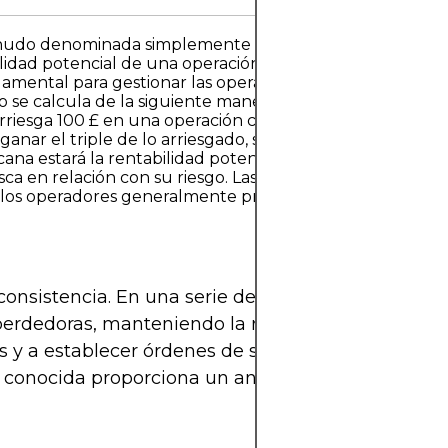
 menudo denominada simplemente como
R:R
, es un concep
ilidad potencial de una operación en relación con la canti
mental para gestionar las operaciones con disciplina y c
io se calcula de la siguiente manera:Relación riesgo-bene
arriesga 100 £ en una operación con el objetivo de obten
a ganar el triple de lo arriesgado, si la operación le resu
cana estará la rentabilidad potencial al riesgo. Cuanto mayor
sca en relación con su riesgo. Las configuraciones ide
ro los operadores generalmente prefieren relaciones de 1
consistencia. En una serie de operaciones, una re
erdedoras, manteniendo la rentabilidad general.
as y a establecer órdenes de stop-loss/take-profit d
 conocida proporciona un ancla psicológica, lo q