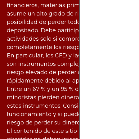
financieros, materias primas y otros activos,
asume un alto grado de riesgo. Existe la
posibilidad de perder todo el capital
depositado. Debe participar en estas
actividades solo si comprende
completamente los riesgos asociados.
En particular, los CFD y las criptomonedas
son instrumentos complejos y conllevan un
riesgo elevado de perder dinero
rápidamente debido al apalancamiento.
Entre un 67 % y un 95 % de los inversores
minoristas pierden dinero al negociar con
estos instrumentos. Considere si entiende su
funcionamiento y si puede asumir el alto
riesgo de perder su dinero.
El contenido de este sitio web y los servicios