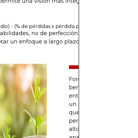
 permite una visión más integral.
:
io) - (% de pérdidas x pérdida promedio) = Expectativa
abilidades, no de perfección. Reconocer las limit
tar un enfoque a largo plazo y con gestión de rie
Forex ofrece oportunida
beneficiarse de las fluct
entre las monedas globa
un mercado altamente l
que opera las 24 horas de
pero también es un ámb
alto riesgo debido al
apalancamiento, la fuert