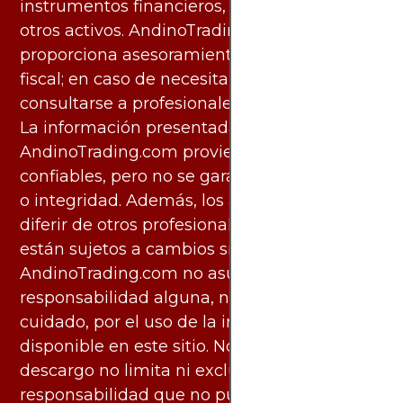
instrumentos financieros, materias primas u
otros activos. AndinoTrading.com no
proporciona asesoramiento legal, contable o
fiscal; en caso de necesitarlo, debe
consultarse a profesionales especializados.
La información presentada por
AndinoTrading.com proviene de fuentes
confiables, pero no se garantiza su exactitud
o integridad. Además, los análisis pueden
diferir de otros profesionales calificados y
están sujetos a cambios sin previo aviso.
AndinoTrading.com no asume
responsabilidad alguna, ni deber de
cuidado, por el uso de la información
disponible en este sitio. No obstante, este
descargo no limita ni excluye ninguna
responsabilidad que no pueda ser excluida