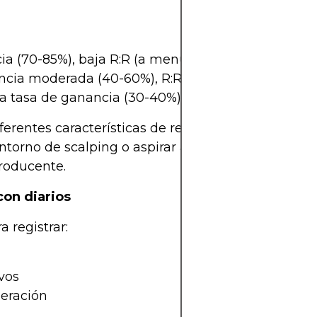
a (70-85%), baja R:R (a menudo 1:0,5 o 1:1)
cia moderada (40-60%), R:R moderada (1:2 o 1:3)
a tasa de ganancia (30-40%), alta R:R (1:4 o más)
iferentes características de rendimiento. Intentar 
ntorno de scalping o aspirar a una precisión del 
roducente.
con diarios
a registrar:
ivos
peración