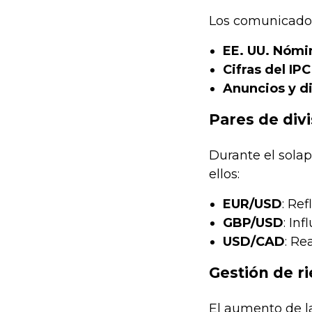
Los comunicados
EE. UU. Nómi
Cifras del IPC
Anuncios y di
Pares de div
Durante el solap
ellos:
EUR/USD
: Re
GBP/USD
: In
USD/CAD
: Re
Gestión de ri
El aumento de la