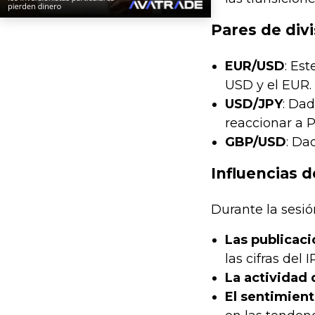
Pares de div
EUR/USD
: Es
USD y el EUR.
USD/JPY
: Dad
reaccionar a 
GBP/USD
: Da
Influencias 
Durante la sesió
Las publicac
las cifras del
La actividad 
El sentimient