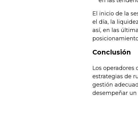
en las tendenc
El inicio de la 
el día, la liquid
así, en las últim
posicionamiento 
Conclusión
Los operadores 
estrategias de r
gestión adecuad
desempeñar un pa