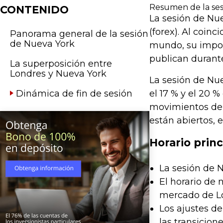
Resumen de la ses
CONTENIDO
La sesión de Nu
(forex). Al coin
Panorama general de la sesión
de Nueva York
mundo, su impor
publican durante
La superposición entre
Londres y Nueva York
La sesión de Nue
Dinámica de fin de sesión
el 17 % y el 20 
movimientos de 
están abiertos, 
Horario prin
La sesión de N
El horario de 
mercado de Lo
Los ajustes d
las transicione