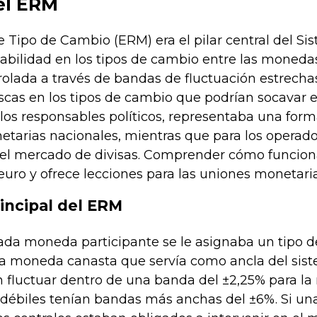
del ERM
Tipo de Cambio (ERM) era el pilar central del Si
tabilidad en los tipos de cambio entre las moned
trolada a través de bandas de fluctuación estrecha
scas en los tipos de cambio que podrían socavar el
los responsables políticos, representaba una forma
onetarias nacionales, mientras que para los opera
 el mercado de divisas. Comprender cómo funcionab
euro y ofrece lecciones para las uniones monetaria
rincipal del ERM
ada moneda participante se le asignaba un tipo d
a moneda canasta que servía como ancla del sistem
fluctuar dentro de una banda del ±2,25% para la
ébiles tenían bandas más anchas del ±6%. Si una