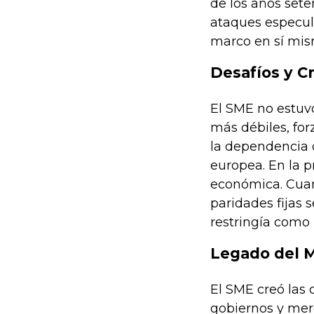
de los años sete
ataques especul
marco en sí mism
Desafíos y Cr
El SME no estuv
más débiles, for
la dependencia 
europea. En la p
económica. Cuan
paridades fijas 
restringía como
Legado del 
El SME creó las
gobiernos y merc