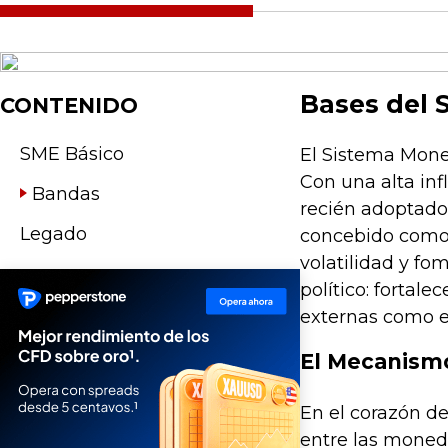
Bases del 
CONTENIDO
SME Básico
El Sistema Mone
Con una alta in
Bandas
recién adoptado 
Legado
concebido como 
volatilidad y f
político: fortal
externas como e
El Mecanism
En el corazón d
entre las moned