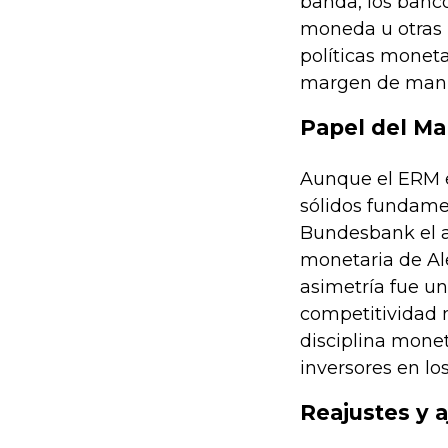
banda, los banc
moneda u otras 
políticas moneta
margen de maniob
Papel del M
Aunque el ERM er
sólidos fundamen
Bundesbank el a
monetaria de Al
asimetría fue un
competitividad 
disciplina monet
inversores en lo
Reajustes y a