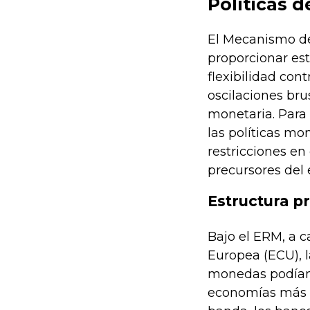
Políticas 
El Mecanismo de 
proporcionar es
flexibilidad con
oscilaciones bru
monetaria. Para 
las políticas m
restricciones en
precursores del 
Estructura p
Bajo el ERM, a c
Europea (ECU), l
monedas podían 
economías más d