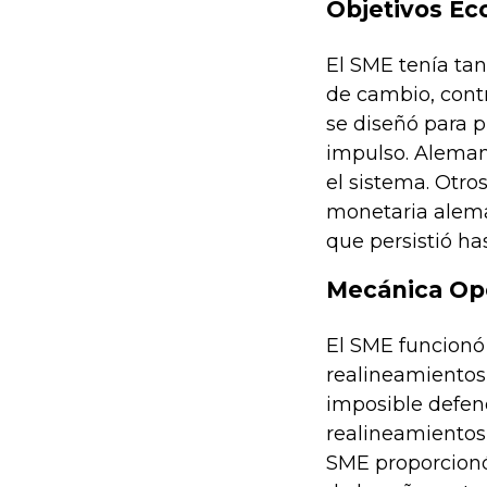
Objetivos Ec
El SME tenía tan
de cambio, contr
se diseñó para 
impulso. Aleman
el sistema. Otro
monetaria alema
que persistió ha
Mecánica Op
El SME funcionó 
realineamientos
imposible defen
realineamientos,
SME proporcionó 