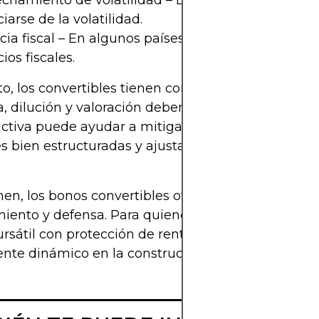
chamiento de volatilidad – La opción incorporad
iarse de la volatilidad.
ncia fiscal – En algunos países, la conversión pued
ios fiscales.
to, los convertibles tienen complejidades. Riesgo 
, dilución y valoración deben ser considerados. U
activa puede ayudar a mitigar estos riesgos selec
s bien estructuradas y ajustando la exposición en 
en, los bonos convertibles ofrecen una combinac
miento y defensa. Para quienes buscan exposición 
ursátil con protección de renta fija, pueden ser un
te dinámico en la construcción de carteras mod