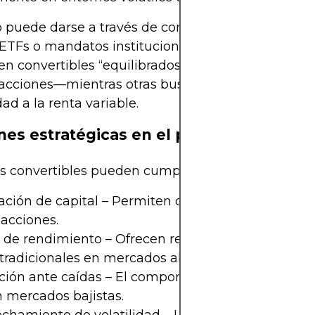
o puede darse a través de compras individuales, f
ETFs o mandatos institucionales. Algunas estrateg
en convertibles “equilibrados”—con valor intermed
acciones—mientras otras buscan convertibles co
dad a la renta variable.
es estratégicas en el portafolio
s convertibles pueden cumplir varios objetivos cla
ación de capital – Permiten capturar alzas sin exp
 acciones.
 de rendimiento – Ofrecen retornos totales superi
tradicionales en mercados alcistas.
ción ante caídas – El componente de bono actúa
n mercados bajistas.