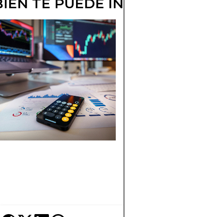
IÉN TE PUEDE INTERESAR
DEPIN:
REVOLUCIONA
LA
INFRAESTRUCT
DESCENTRALIZ
Descubre qué son la
redes de infraestruct
descentralizada DeP
cómo transforman la
inversión y ejemplos
proyectos exitosos. G
esencial para traders