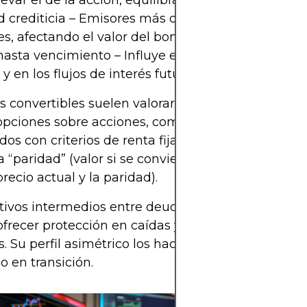
levar el de la acción, equilibrando el impacto.
d crediticia – Emisores más débiles requieren ma
s, afectando el valor del bono.
hasta vencimiento – Influye en el valor temporal d
y en los flujos de interés futuros.
s convertibles suelen valorarse usando modelos s
 opciones sobre acciones, como Black-Scholes o bi
os con criterios de renta fija. Estos modelos ayu
a “paridad” (valor si se convierte) y la “prima” (dif
precio actual y la paridad).
ivos intermedios entre deuda y capital, los conver
frecer protección en caídas y capturar ganancias 
s. Su perfil asimétrico los hace populares en mer
 o en transición.