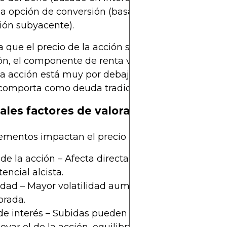
la opción de conversión (basado en el precio y vol
ción subyacente).
 que el precio de la acción se acerca o supera el 
ón, el componente de renta variable gana protag
a acción está muy por debajo del precio de conver
comporta como deuda tradicional.
ales factores de valoración
lementos impactan el precio de los bonos converti
 de la acción – Afecta directamente el valor de co
tencial alcista.
lidad – Mayor volatilidad aumenta el valor de la op
orada.
de interés – Subidas pueden reducir el precio del