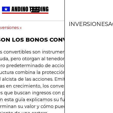
INVERSIONES
A
nversiones
»
SON LOS BONOS CONVERTIBLES?
s convertibles son instrumentos híbridos que co
da, pero otorgan al tenedor la opción de converti
o predeterminado de acciones de la empresa em
uctura combina la protección a la baja de los bon
 alcista de las acciones. Emitidos típicamente por
s en crecimiento, los convertibles resultan atract
es que buscan ingresos con posibilidad de aprecia
En esta guía explicamos su funcionamiento, los fa
rminan su valor y cómo pueden mejorar estraté