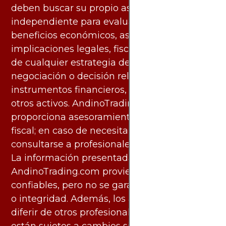
deben buscar su propio asesoramiento
independiente para evaluar los riesgos y
beneficios económicos, así como las
implicaciones legales, fiscales y contables
de cualquier estrategia de inversión,
negociación o decisión relacionada con
instrumentos financieros, materias primas u
otros activos. AndinoTrading.com no
proporciona asesoramiento legal, contable o
fiscal; en caso de necesitarlo, debe
consultarse a profesionales especializados.
La información presentada por
AndinoTrading.com proviene de fuentes
confiables, pero no se garantiza su exactitud
o integridad. Además, los análisis pueden
diferir de otros profesionales calificados y