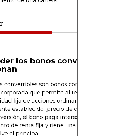
miento de una cartera.
21
der los bonos convertibles y cóm
onan
s convertibles son bonos corporativos que incluy
ncorporada que permite al tenedor convertir la d
idad fija de acciones ordinarias, generalmente a 
nte establecido (precio de conversión). Hasta e
nversión, el bono paga intereses como cualquier
nto de renta fija y tiene una fecha de vencimien
ve el principal.