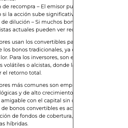
 de recompra – El emisor puede rescatar el bono 
 si la acción sube significativamente.
 de dilución – Si muchos bonos se convierten, los
istas actuales pueden ver reducida su participació
ores usan los convertibles para captar capital a 
e los bonos tradicionales, ya que la opción de con
or. Para los inversores, son especialmente útiles 
 volátiles o alcistas, donde la opción incorporad
 el retorno total.
ores más comunes son empresas tecnológicas,
lógicas y de alto crecimiento que buscan financi
y amigable con el capital sin dilución inmediata. El
e bonos convertibles es activo a nivel global, co
ción de fondos de cobertura, gestores instituciona
as híbridas.