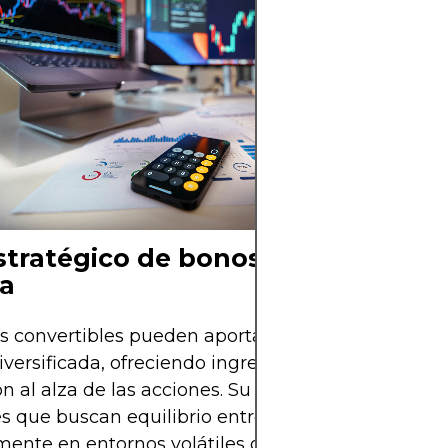
Descubre qué so
convertibles, c
características 
acciones, y por 
potencial de ren
para los inversor
stratégico de bonos convertibles 
ra
s convertibles pueden aportar valor significativo 
iversificada, ofreciendo ingresos, protección a la b
n al alza de las acciones. Su perfil híbrido es ideal
es que buscan equilibrio entre crecimiento y segur
ente en entornos volátiles o de fin de ciclo.