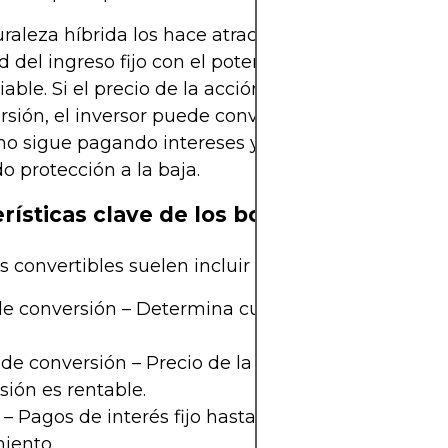
uraleza híbrida los hace atractivos, ya que combin
 del ingreso fijo con el potencial de crecimiento 
iable. Si el precio de la acción del emisor supera e
sión, el inversor puede convertir y beneficiarse del
no sigue pagando intereses y devuelve el capital,
o protección a la baja.
rísticas clave de los bonos convertible
 convertibles suelen incluir los siguientes elemen
de conversión – Determina cuántas acciones se re
de conversión – Precio de la acción a partir del cu
sión es rentable.
– Pagos de interés fijo hasta la conversión o el
iento.