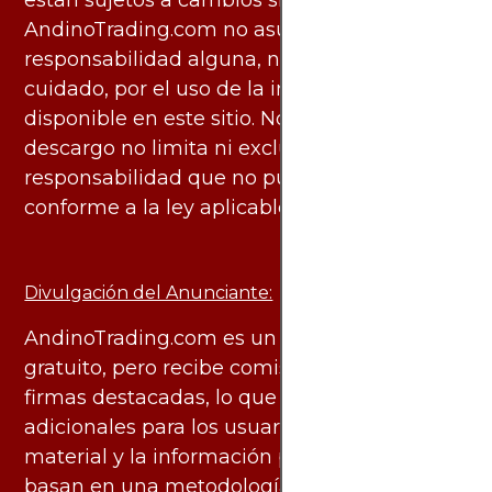
están sujetos a cambios sin previo aviso.
AndinoTrading.com no asume
responsabilidad alguna, ni deber de
cuidado, por el uso de la información
disponible en este sitio. No obstante, este
descargo no limita ni excluye ninguna
responsabilidad que no pueda ser excluida
conforme a la ley aplicable.
Divulgación del Anunciante:
AndinoTrading.com es un sitio de uso
gratuito, pero recibe comisiones de algunas
firmas destacadas, lo que no genera costos
adicionales para los usuarios. Todo el
material y la información publicados se
basan en una metodología imparcial y están