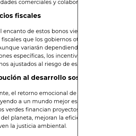
dades comerciales y colaboraciones.
cios fiscales
l encanto de estos bonos viene de las potenciales
 fiscales que los gobiernos otorgan a las inversion
Aunque variarán dependiendo de las jurisdiccione
ones específicas, los incentivos fiscales pueden m
rnos ajustados al riesgo de estas inversiones.
bución al desarrollo sostenible
te, el retorno emocional de saber que estás
yendo a un mundo mejor es, para algunos, incalcu
s verdes financian proyectos que reducen la huel
del planeta, mejoran la eficiencia energética y
n la justicia ambiental.