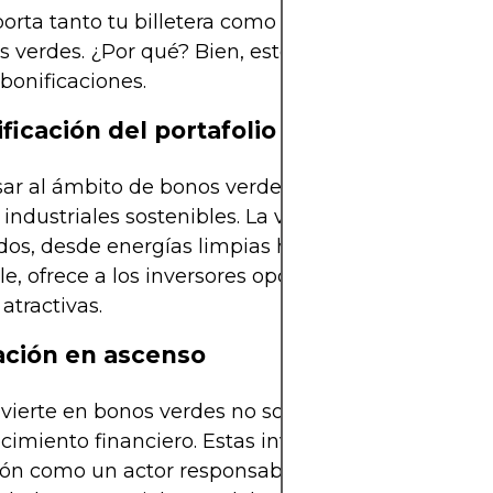
porta tanto tu billetera como el planeta, podrías se
s verdes. ¿Por qué? Bien, estos bonos vienen con
 bonificaciones.
ificación del portafolio
sar al ámbito de bonos verdes, abres puertas a n
 industriales sostenibles. La variedad de proyecto
dos, desde energías limpias hasta la agricultura
le, ofrece a los inversores opciones de diversificac
 atractivas.
ción en ascenso
vierte en bonos verdes no solo está poniendo sus
ecimiento financiero. Estas inversiones elevan tu
ón como un actor responsable, abriendo puertas a