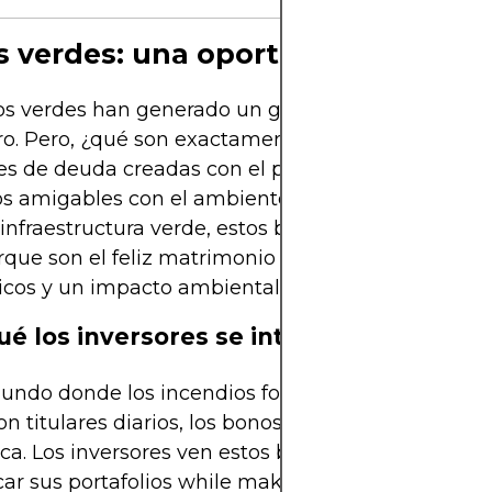
 verdes: una oportunidad sosten
os verdes han generado un gran revuelo en el mu
ro. Pero, ¿qué son exactamente? Estos instrument
s de deuda creadas con el propósito de financiar
s amigables con el ambiente. Desde la energía r
 infraestructura verde, estos bonos están en auge.
que son el feliz matrimonio entre los beneficios
cos y un impacto ambiental positivo.
ué los inversores se interesan?
ndo donde los incendios forestales y las temper
on titulares diarios, los bonos verdes reciben más
ca. Los inversores ven estos bonos como una for
icar sus portafolios while making a difference. Em