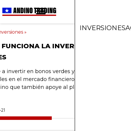
INVERSIONES
A
nversiones
»
FUNCIONA LA INVERSIÓN EN BONO
ES
a invertir en bonos verdes y explora oportunidad
les en el mercado financiero. Haz que tu portafoli
sino que también apoye al planeta.
-21