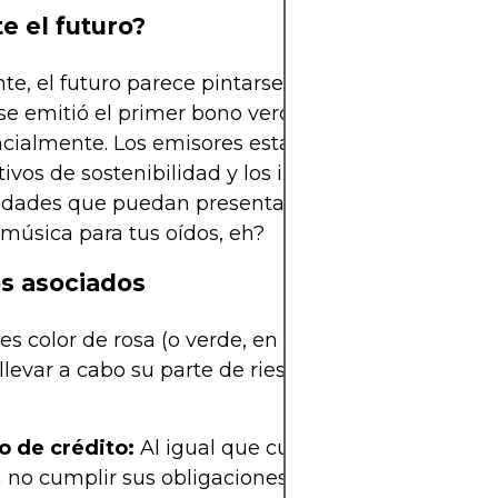
te el futuro?
e, el futuro parece pintarse de color verde. Desd
e emitió el primer bono verde, el mercado ha cre
ialmente. Los emisores están en una carrera por
tivos de sostenibilidad y los inversores buscan es
dades que puedan presentar valor a largo plazo. 
música para tus oídos, eh?
s asociados
es color de rosa (o verde, en este caso). Los bonos
levar a cabo su parte de riesgos. Algunas conside
o de crédito:
Al igual que cualquier otro bono, el
 no cumplir sus obligaciones.