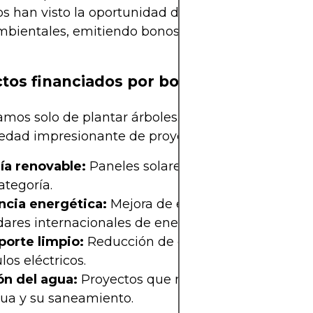
s han visto la oportunidad de ser héroes
bientales, emitiendo bonos destinados a proyec
tos financiados por bonos verdes
mos solo de plantar árboles. Los bonos verdes fi
edad impresionante de proyectos:
ía renovable:
Paneles solares y parques eólicos
ategoría.
encia energética:
Mejora de edificios para cumplir
ares internacionales de energía.
porte limpio:
Reducción de emisiones implemen
los eléctricos.
ón del agua:
Proyectos que mejoran la eficiencia 
gua y su saneamiento.