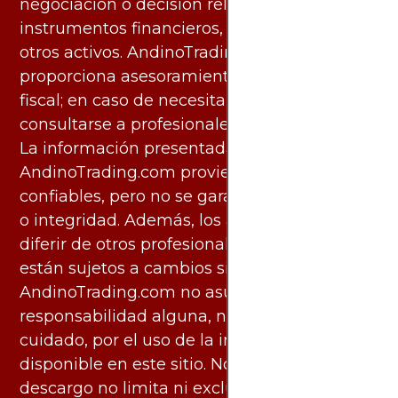
negociación o decisión relacionada con
instrumentos financieros, materias primas u
otros activos. AndinoTrading.com no
proporciona asesoramiento legal, contable o
fiscal; en caso de necesitarlo, debe
consultarse a profesionales especializados.
La información presentada por
AndinoTrading.com proviene de fuentes
confiables, pero no se garantiza su exactitud
o integridad. Además, los análisis pueden
diferir de otros profesionales calificados y
están sujetos a cambios sin previo aviso.
AndinoTrading.com no asume
responsabilidad alguna, ni deber de
cuidado, por el uso de la información
disponible en este sitio. No obstante, este
descargo no limita ni excluye ninguna