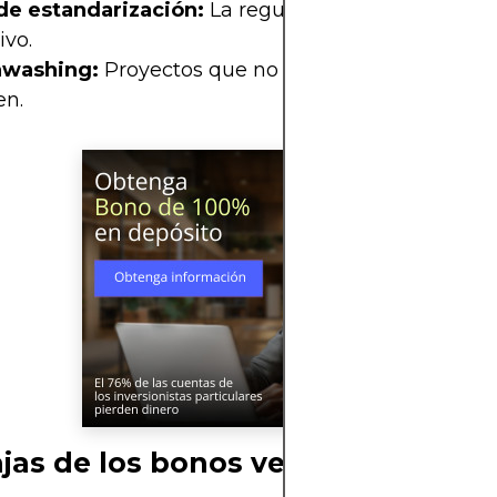
 de estandarización:
La regulación aún está en u
ivo.
washing:
Proyectos que no son tan verdes como
en.
jas de los bonos verdes