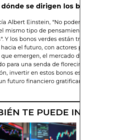
 dónde se dirigen los bonos verdes?
cía Albert Einstein, "No podemos resolver proble
el mismo tipo de pensamiento que usamos cuand
. Y los bonos verdes están trazando un nuevo ca
hacia el futuro, con actores prominentes y nueva
s que emergen, el mercado de bonos verdes parec
o para una senda de florecimiento continúo. En
ón, invertir en estos bonos es apostar por una tie
un futuro financiero gratificante. ¿Suena bien?
IÉN TE PUEDE INTERESAR
LAYER 1 EN