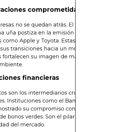
raciones comprometidas
esas no se quedan atrás. El sector privado ha cre
 uña postiza en la emisión de bonos verdes, lid
 como Apple y Toyota. Estas corporaciones busc
 sus transiciones hacia un modelo de negocio más
 fortalecen su imagen de marca y responsable co
mbiente.
uciones financieras
os son los intermediarios cruciales que facilitan e
s. Instituciones como el Banco Europeo de Invers
ostrado su compromiso con mantener un portafo
de bonos verdes. Son el pilar que soporta la estabi
idad del mercado.