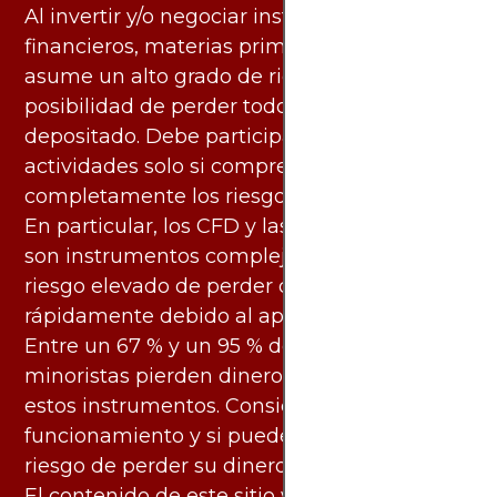
Al invertir y/o negociar instrumentos
financieros, materias primas y otros activos,
asume un alto grado de riesgo. Existe la
posibilidad de perder todo el capital
depositado. Debe participar en estas
actividades solo si comprende
completamente los riesgos asociados.
En particular, los CFD y las criptomonedas
son instrumentos complejos y conllevan un
riesgo elevado de perder dinero
rápidamente debido al apalancamiento.
Entre un 67 % y un 95 % de los inversores
minoristas pierden dinero al negociar con
estos instrumentos. Considere si entiende su
funcionamiento y si puede asumir el alto
riesgo de perder su dinero.
El contenido de este sitio web y los servicios