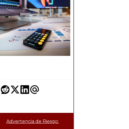
BLOCKCHAIN: 
GUÍA COMPLET
Descubre lo esencial
Layer 1 en blockchai
su importancia en
trading, y cómo
Ethereum y Solana
revolucionan las
finanzas.
Advertencia de Riesgo: