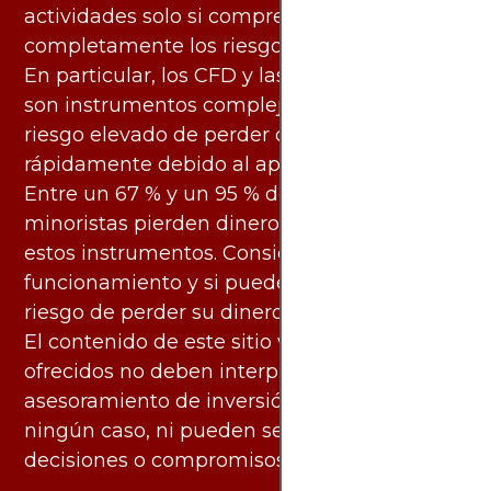
actividades solo si comprende
completamente los riesgos asociados.
En particular, los CFD y las criptomonedas
son instrumentos complejos y conllevan un
riesgo elevado de perder dinero
rápidamente debido al apalancamiento.
Entre un 67 % y un 95 % de los inversores
minoristas pierden dinero al negociar con
estos instrumentos. Considere si entiende su
funcionamiento y si puede asumir el alto
riesgo de perder su dinero.
El contenido de este sitio web y los servicios
ofrecidos no deben interpretarse como
asesoramiento de inversión ni financiero en
ningún caso, ni pueden servir de base para
decisiones o compromisos de ningún tipo.