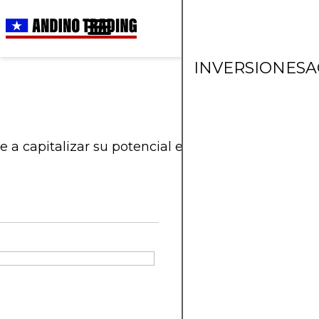
INVERSIONES
A
 a capitalizar su potencial en el mercado actual.