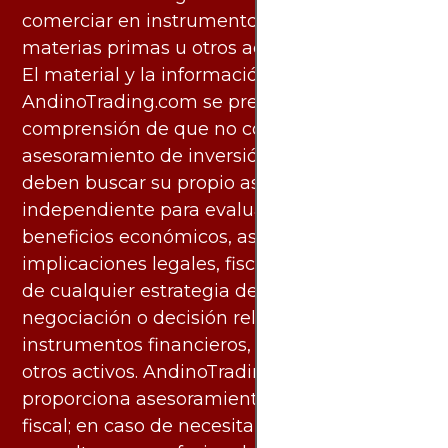
comerciar en instrumentos financieros,
materias primas u otros activos.
El material y la información disponibles en
AndinoTrading.com se presentan con la
comprensión de que no constituyen
asesoramiento de inversión. Los usuarios
deben buscar su propio asesoramiento
independiente para evaluar los riesgos y
beneficios económicos, así como las
implicaciones legales, fiscales y contables
de cualquier estrategia de inversión,
negociación o decisión relacionada con
instrumentos financieros, materias primas u
otros activos. AndinoTrading.com no
proporciona asesoramiento legal, contable o
fiscal; en caso de necesitarlo, debe