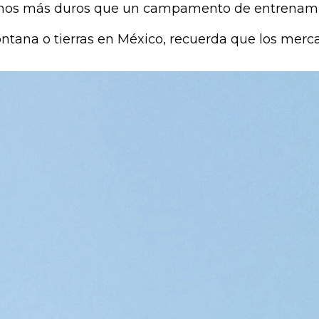
nos más duros que un campamento de entrenamien
tana o tierras en México, recuerda que los mercad