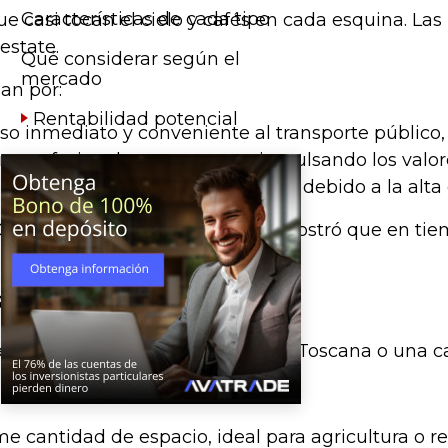
Características de cada tipo
ue casi tocan el cielo y cafés en cada esquina. L
estate.
Qué considerar según el
mercado
an por:
Rentabilidad potencial
o inmediato y conveniente al transporte público, 
ra profesionales y empresas, impulsando los valores
nos metros cuadrados por dólar debido a la alta 
, el mercado de Nueva York demostró que en tiempo
s propiedades rurales
jante: imagina una finca en la Toscana o una casa
por:
 cantidad de espacio, ideal para agricultura o re