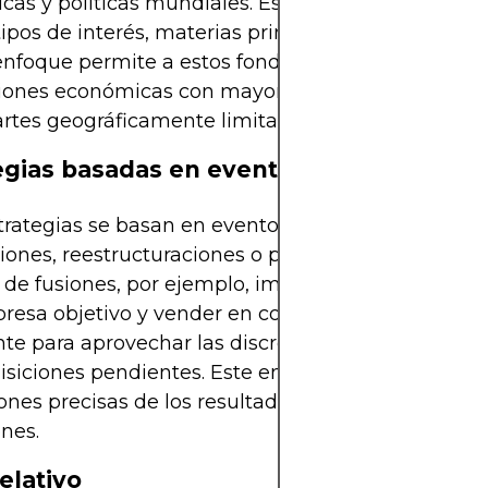
as y políticas mundiales. Estas posiciones pueden
 tipos de interés, materias primas o índices bursátil
nfoque permite a estos fondos navegar por las
ciones económicas con mayor agilidad que sus
rtes geográficamente limitadas.
egias basadas en eventos
trategias se basan en eventos corporativos como f
iones, reestructuraciones o procedimientos de qui
e de fusiones, por ejemplo, implica comprar accio
esa objetivo y vender en corto las acciones de la
te para aprovechar las discrepancias de precios 
isiciones pendientes. Este enfoque se basa en
ones precisas de los resultados y los plazos de las
nes.
elativo