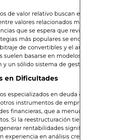
os de valor relativo buscan explotar las diferencia
entre valores relacionados mediante el análisis de
ncias que se espera que reviertan con el tiempo. E
tegias más populares se encuentran el arbitraje d
arbitraje de convertibles y el arbitraje estadístico. E
 suelen basarse en modelos cuantitativos y exig
n y un sólido sistema de gestión de riesgos.
s en Dificultades
os especializados en deuda en dificultades invier
 otros instrumentos de empresas que atraviesan
ades financieras, que a menudo cotizan con grand
os. Si la reestructuración tiene éxito, estas invers
enerar rentabilidades significativas. Sin embargo
n experiencia en análisis crediticio y asuntos lega