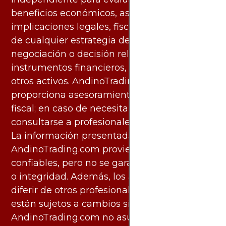
beneficios económicos, así como las
implicaciones legales, fiscales y contables
de cualquier estrategia de inversión,
negociación o decisión relacionada con
instrumentos financieros, materias primas u
otros activos. AndinoTrading.com no
proporciona asesoramiento legal, contable o
fiscal; en caso de necesitarlo, debe
consultarse a profesionales especializados.
La información presentada por
AndinoTrading.com proviene de fuentes
confiables, pero no se garantiza su exactitud
o integridad. Además, los análisis pueden
diferir de otros profesionales calificados y
están sujetos a cambios sin previo aviso.
AndinoTrading.com no asume