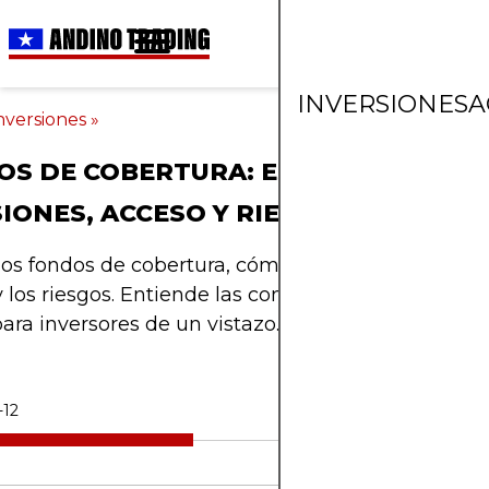
INVERSIONES
A
nversiones
»
S DE COBERTURA: ESTRATEGIAS,
IONES, ACCESO Y RIESGOS
los fondos de cobertura, cómo funcionan, quién 
y los riesgos. Entiende las comisiones, las estrategi
ara inversores de un vistazo.
-12