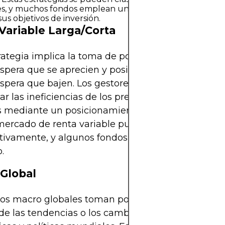
es, y muchos fondos emplean una combinación de ellas 
sus objetivos de inversión.
Variable Larga/Corta
rategia implica la toma de posiciones largas en a
spera que se aprecien y posiciones cortas en acc
spera que bajen. Los gestores de fondos buscan
zar las ineficiencias de los precios y compensar las
s mediante un posicionamiento cuidadoso. La exp
mercado de renta variable puede variar
ativamente, y algunos fondos mantienen la neutra
.
Global
os macro globales toman posiciones a gran escal
de las tendencias o los cambios en las condicione