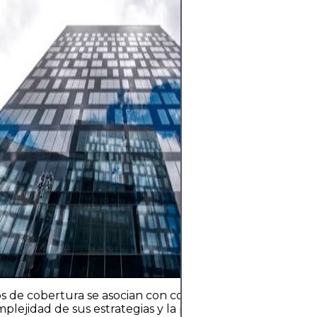
aumentar su pat
tiempo al invert
activos como ac
fondos, bienes r
siempre implica
la volatilidad de
posible pérdida d
inflación que er
rendimientos. La 
con una estrateg
diversificación 
con capital qu
su estabilidad fi
s de cobertura se asocian con comisiones elevadas, justif
mplejidad de sus estrategias y la promesa —o al menos la