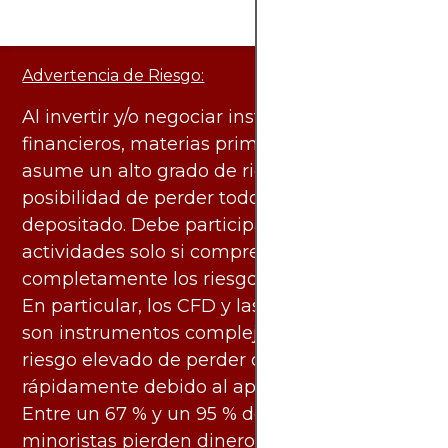
Advertencia de Riesgo:
Al invertir y/o negociar instrumentos
financieros, materias primas y otros activos,
asume un alto grado de riesgo. Existe la
posibilidad de perder todo el capital
depositado. Debe participar en estas
actividades solo si comprende
completamente los riesgos asociados.
En particular, los CFD y las criptomonedas
son instrumentos complejos y conllevan un
riesgo elevado de perder dinero
rápidamente debido al apalancamiento.
Entre un 67 % y un 95 % de los inversores
minoristas pierden dinero al negociar con