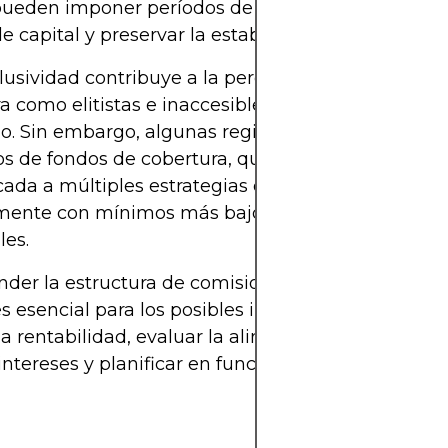
ueden imponer períodos de preaviso para gestion
de capital y preservar la estabilidad.
lusividad contribuye a la percepción de los fondo
a como elitistas e inaccesibles para el inversor mi
o. Sin embargo, algunas regiones ofrecen fondos
s de fondos de cobertura, que brindan exposició
icada a múltiples estrategias de fondos de cobertu
mente con mínimos más bajos, pero con comision
les.
er la estructura de comisiones y las condicione
s esencial para los posibles inversores. Les permit
la rentabilidad, evaluar la alineación del gestor d
intereses y planificar en función de las limitacion