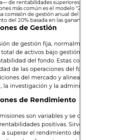
 de rentabilidades superiores a las del mercado. La es
ones más común es el modelo "2 y 20", en el que los inv
 comisión de gestión anual del 2% y una comisión de
to del 20% basada en las ganancias del fondo.
ones de Gestión
ión de gestión fija, normalmente del 1% al 2% anu
l total de activos bajo gestión (AUM), independie
ntabilidad del fondo. Estas comisiones garantizan 
idad de las operaciones del fondo independiente
iciones del mercado y alinean las remuneraciones
, la investigación y la administración.
iones de Rendimiento
misiones son variables y se cobran solo cuando el
rentabilidades positivas. Sirven para incentivar a l
 a superar el rendimiento del mercado. Algunos 