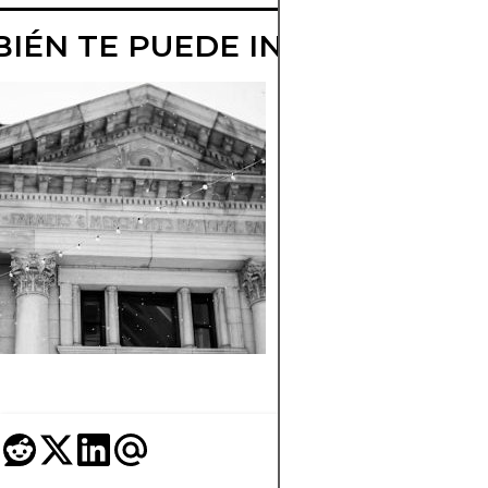
IÉN TE PUEDE INTERESAR
¿QUÉ SON LOS
FONDOS DEL
MERCADO
MONETARIO?
Comprender los
rendimientos, los
riesgos y la segurid
de los mercados
monetarios