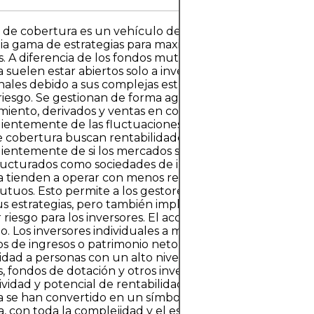
de cobertura es un vehículo de inversión colectiva qu
a gama de estrategias para maximizar la rentabilidad de 
s. A diferencia de los fondos mutuos tradicionales, los fo
 suelen estar abiertos solo a inversores acreditados o
onales debido a sus complejas estrategias de inversión y 
 riesgo. Se gestionan de forma agresiva y suelen utilizar
iento, derivados y ventas en corto para generar rentabi
ientemente de las fluctuaciones generales del mercado
 cobertura buscan rentabilidades absolutas, es decir, be
ientemente de si los mercados suben o bajan. Dado que
ructurados como sociedades de inversión privadas, los f
 tienden a operar con menos restricciones regulatorias 
tuos. Esto permite a los gestores una mayor flexibilidad
us estrategias, pero también implica una menor transpar
riesgo para los inversores. El acceso a los fondos de cob
do. Los inversores individuales a menudo deben alcanza
os de ingresos o patrimonio neto para participar, lo que l
lidad a personas con un alto nivel de patrimonio, fondos 
, fondos de dotación y otros inversores institucionales. 
ividad y potencial de rentabilidad descomunal, los fondo
 se han convertido en un símbolo de la inversión financi
da, con toda la complejidad y el escrutinio que conlleva.