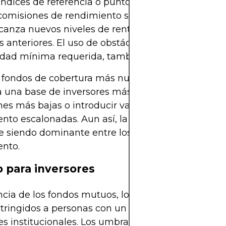
 índices de referencia o puntos máximos, lo que g
comisiones de rendimiento solo se cobren cuando
canza nuevos niveles de rentabilidad que superen
anteriores. El uso de obstáculos, es decir, una
lidad mínima requerida, también es común.
 fondos de cobertura más nuevos o aquellos que 
a una base de inversores más amplia pueden ofre
es más bajas o introducir variaciones como tasas
nto escalonadas. Aun así, la tradicional estrategia
e siendo dominante entre los fondos de élite de al
ento.
 para inversores
ncia de los fondos mutuos, los fondos de cobertur
stringidos a personas con un alto patrimonio neto 
es institucionales. Los umbrales regulatorios varí