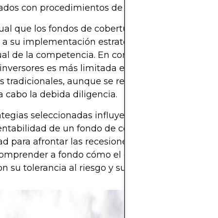
ados con procedimientos de quiebra.
ual que los fondos de cobertura mantengan el se
 a su implementación estratégica para proteger el
ual de la competencia. En consecuencia, la transp
 inversores es más limitada en comparación con l
s tradicionales, aunque se realizan informes perió
 a cabo la debida diligencia.
ategias seleccionadas influyen directamente en el 
entabilidad de un fondo de cobertura, así como en
d para afrontar las recesiones económicas. Los in
omprender a fondo cómo el enfoque de un gestor
on su tolerancia al riesgo y sus objetivos de inversi
Las inversiones 