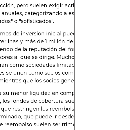
dicción, pero suelen exigir activos financieros susta
 anuales, categorizando a estos inversores como
ados" o "sofisticados".
mos de inversión inicial pueden oscilar entre 100
terlinas y más de 1 millón de libras esterlinas,
ndo de la reputación del fondo, su estrategia y e
sores al que se dirige. Muchos fondos de cobertur
ran como sociedades limitadas privadas, donde l
res se unen como socios comanditarios que aport
 mientras que los socios generales gestionan la est
a su menor liquidez en comparación con los fond
, los fondos de cobertura suelen tener períodos d
que restringen los reembolsos durante un períod
minado, que puede ir desde meses hasta varios a
e reembolso suelen ser trimestrales o anuales, y l