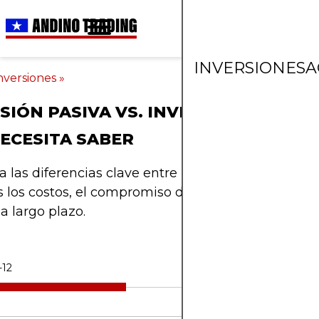
INVERSIONES
A
nversiones
»
SIÓN PASIVA VS. INVERSIÓN ACTIVA:
ECESITA SABER
 las diferencias clave entre la inversión pasiva y a
s los costos, el compromiso de tiempo y las proba
 a largo plazo.
-12