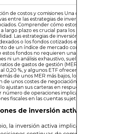
ón de costos y comisiones Una de las diferencias más
ivas entre las estrategias de inversión pasiva y activa resid
ociados. Comprender cómo estos costos afectan el rend
a a largo plazo es crucial para los inversores que buscan
lidad. Las estrategias de inversión pasiva, como la inversi
dexados o los fondos cotizados en bolsa (ETF), buscan rep
nto de un índice de mercado como el S&P 500 o el FTSE
estos fondos no requieren una gestión de cartera cons
es ni un análisis exhaustivo, suelen tener comisiones m
s ratios de gastos de gestión (MER) de los fondos pasivos 
s al 0,20 %, y algunos ETF ofrecen comisiones de tan solo
emás de unos MER más bajos, los inversores pasivos tam
n de unos costes de negociación reducidos. Dado que lo
lo ajustan sus carteras en respuesta a las variaciones del 
 número de operaciones implica comisiones más bajas y
ones fiscales en las cuentas sujetas a impuestos.
ones de inversión activa
o, la inversión activa implica que los gestores de