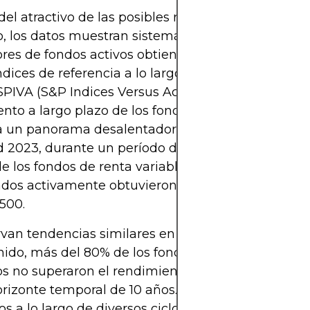
del atractivo de las posibles rentabilidades superio
, los datos muestran sistemáticamente que la ma
ores de fondos activos obtienen un rendimiento inf
ndices de referencia a lo largo del tiempo. El cuad
IVA (S&P Indices Versus Activo), que analiza el
nto a largo plazo de los fondos de gestión activa,
 un panorama desalentador. Según el informe SPI
d 2023, durante un período de 10 años, aproxim
de los fondos de renta variable de gran capitalizac
dos activamente obtuvieron un rendimiento inferi
500.
van tendencias similares en los mercados globales
ido, más del 80% de los fondos de renta variable 
os no superaron el rendimiento del índice FTSE Al
rizonte temporal de 10 años. La consistencia de e
os a lo largo de diversos ciclos de mercado sugier