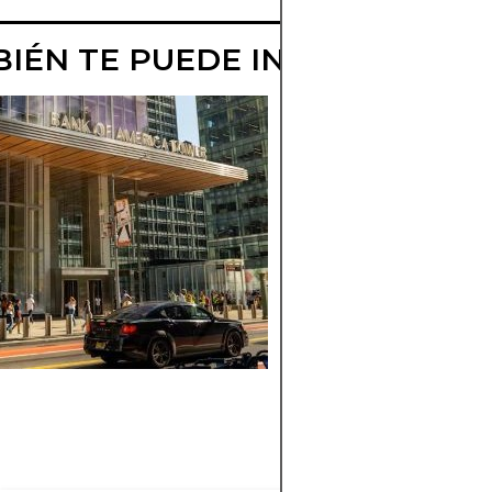
IÉN TE PUEDE INTERESAR
GUÍA DE
SENSIBILIDAD 
LA VOLATILIDA
A VEGA
Comprenda el papel
vega en la medición
la sensibilidad de la
opciones a la volatil
del mercado y cóm
afecta las estrategia
precios.