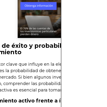
 de éxito y probabilidades de
miento
tor clave que influye en la elección entre inversió
 es la probabilidad de obtener rentabilidades supe
mercado. Si bien algunos inversores buscan supera
 comprender las probabilidades de lograrlo medi
activa es esencial para tomar una decisión inform
iento activo frente a índices de refere