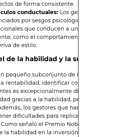
ectos de forma consistente.
culos conductuales:
Los gestores activos pueden
nciados por sesgos psicológicos o presiones
tucionales que conducen a una toma de decisiones
ente, como el comportamiento gregario, el cortop
eriva de estilo.
l de la habilidad y la suerte
un pequeño subconjunto de inversores activos log
la rentabilidad, identificar con antelación a los g
ntes es excepcionalmente difícil. Algunos superan
idad gracias a la habilidad, pero muchos lo hacen 
 Además, los gestores que han tenido éxito en el 
ener dificultades para replicar la rentabilidad supe
. Como señaló el Premio Nobel Eugene Fama, disti
e la habilidad en la inversión es uno de los mayor