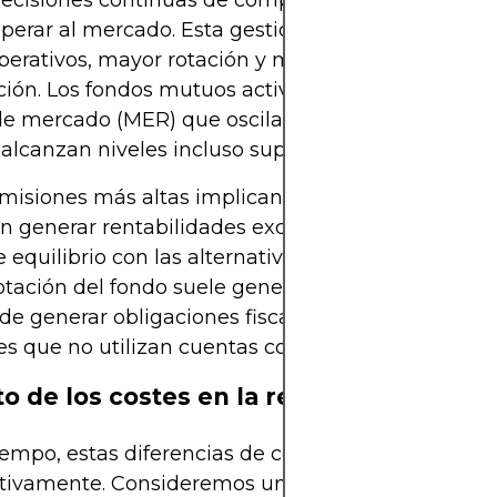
cisiones continuas de compra o venta de valores
uperar al mercado. Esta gestión intensiva implica
perativos, mayor rotación y mayores gastos de
ión. Los fondos mutuos activos suelen cobrar tas
de mercado (MER) que oscilan entre el 0,75 % y el 1
alcanzan niveles incluso superiores.
misiones más altas implican que los fondos activ
n generar rentabilidades excedentes solo para alc
 equilibrio con las alternativas pasivas. Además, 
tación del fondo suele generar ganancias de capit
e generar obligaciones fiscales adicionales para 
es que no utilizan cuentas con ventajas fiscales.
o de los costes en la rentabilidad
iempo, estas diferencias de costes se acumulan
ativamente. Consideremos un ejemplo: un inversor