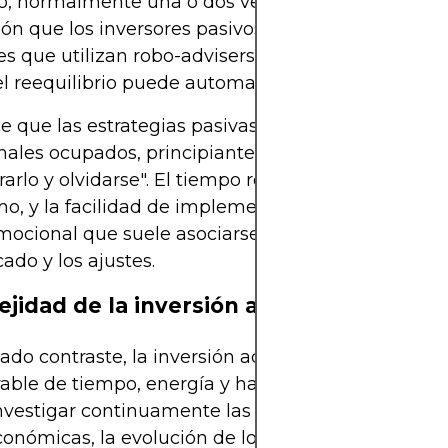
o, normalmente una o dos veces al año, es el nive
ión que los inversores pasivos suelen requerir. Par
es que utilizan robo-advisers o plataformas gesti
el reequilibrio puede automatizarse por completo.
e que las estrategias pasivas sean muy adecuada
nales ocupados, principiantes y quienes buscan
rarlo y olvidarse". El tiempo requerido tras la conf
o, y la facilidad de implementación suele reducir
mocional que suele asociarse con la observación a
ado y los ajustes.
jidad de la inversión activa
do contraste, la inversión activa exige una canti
able de tiempo, energía y habilidad. Los inversore
nvestigar continuamente las tendencias
nómicas, la evolución de los sectores y las empr