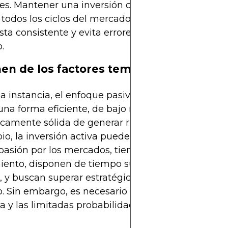
es. Mantener una inversión completa en un índice
 todos los ciclos del mercado permite una capital
a consistente y evita errores de sincronización d
.
n de los factores temporales
a instancia, el enfoque pasivo se alinea con quie
una forma eficiente, de bajo mantenimiento y
icamente sólida de generar riqueza a lo largo del 
o, la inversión activa puede ser adecuada para q
pasión por los mercados, tienen un profundo
ento, disponen de tiempo suficiente y una alta to
o, y buscan superar estratégicamente los promedio
 Sin embargo, es necesario ser realista sobre la i
a y las limitadas probabilidades de éxito a largo p