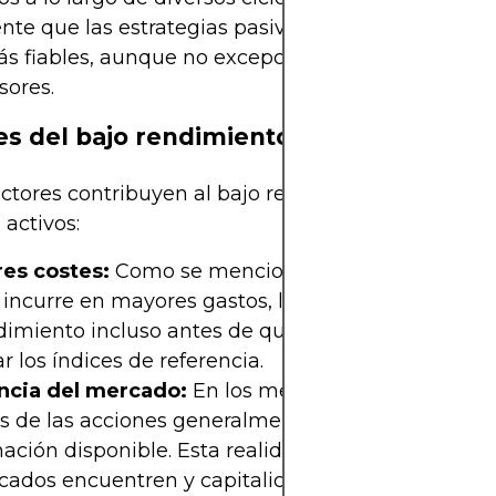
te que las estrategias pasivas ofrecen resultados
s fiables, aunque no excepcionales, para la mayo
sores.
s del bajo rendimiento
actores contribuyen al bajo rendimiento constante
 activos:
es costes:
Como se mencionó anteriormente, la 
 incurre en mayores gastos, lo que crea un obstác
dimiento incluso antes de que la rentabilidad em
r los índices de referencia.
encia del mercado:
En los mercados desarrollados,
s de las acciones generalmente reflejan toda la
ación disponible. Esta realidad dificulta que los g
icados encuentren y capitalicen valores con precio