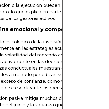
ación o la ejecución pueden afectar significativam
nto, lo que explica en parte la variabilidad en los
os de los gestores activos.
lina emocional y comportamiento
to psicológico de la inversión no puede ignorarse,
mente en las estrategias activas. Mantener la disc
la volatilidad del mercado es más difícil cuando s
a activamente en las decisiones de inversión. Los 
zas conductuales muestran que los inversores
ales a menudo perjudican su rentabilidad al actua
exceso de confianza, como vender durante las re
 en exceso durante los mercados alcistas.
sión pasiva mitiga muchos de estos riesgos al eli
te del juicio y la varianza que intervienen en la t