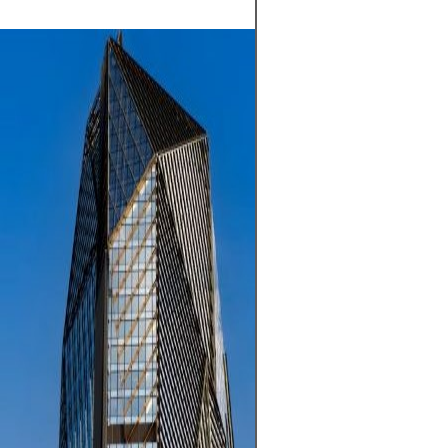
Las inversiones 
aumentar su pat
tiempo al invert
activos como ac
fondos, bienes r
siempre implica
la volatilidad de
posible pérdida d
inflación que er
rendimientos. La 
con una estrateg
diversificación 
con capital qu
su estabilidad fi