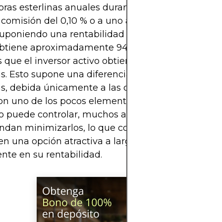
ibras esterlinas anuales durante 30 años a un fond
comisión del 0,10 % o a uno activo con una comis
Suponiendo una rentabilidad bruta del 7 %, el inve
btiene aproximadamente 944.000 libras esterlina
 que el inversor activo obtiene unas 788.000 libra
as. Esto supone una diferencia de más de 150.000 l
as, debida únicamente a las comisiones. Dado que
on uno de los pocos elementos de inversión que e
o puede controlar, muchos asesores profesionales
dan minimizarlos, lo que convierte a las estrateg
en una opción atractiva a largo plazo, basándose
te en su rentabilidad.