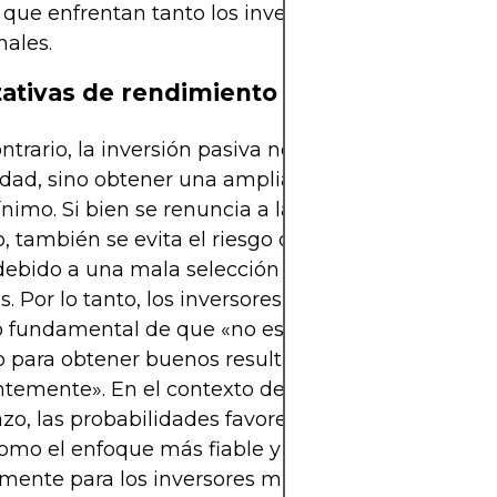
 que enfrentan tanto los investigadores como los
nales.
ativas de rendimiento pasivo
ontrario, la inversión pasiva no busca superar la
idad, sino obtener una amplia exposición al merc
nimo. Si bien se renuncia a la oportunidad de sup
 también se evita el riesgo de obtener un rendi
 debido a una mala selección de gestores o comis
s. Por lo tanto, los inversores pasivos se alinean co
o fundamental de que «no es necesario superar al
para obtener buenos resultados, solo hay que inv
entemente». En el contexto del crecimiento de acti
azo, las probabilidades favorecen claramente la in
omo el enfoque más fiable y estadísticamente sup
mente para los inversores minoristas individuales.