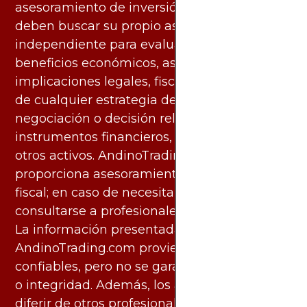
asesoramiento de inversión. Los usuarios
deben buscar su propio asesoramiento
independiente para evaluar los riesgos y
beneficios económicos, así como las
implicaciones legales, fiscales y contables
de cualquier estrategia de inversión,
negociación o decisión relacionada con
instrumentos financieros, materias primas u
otros activos. AndinoTrading.com no
proporciona asesoramiento legal, contable o
fiscal; en caso de necesitarlo, debe
consultarse a profesionales especializados.
La información presentada por
AndinoTrading.com proviene de fuentes
confiables, pero no se garantiza su exactitud
o integridad. Además, los análisis pueden
diferir de otros profesionales calificados y