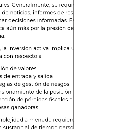
ales. Generalmente, se requiere el seguimiento dia
de noticias, informes de resultados y gráficos téc
ar decisiones informadas. Esta carga de trabajo s
ica aún más por la presión de superar los índices 
ia.
la inversión activa implica una toma de decision
 con respecto a:
ión de valores
 de entrada y salida
egias de gestión de riesgos
sionamiento de la posición
cción de pérdidas fiscales o venta estratégica de 
sas ganadoras
mplejidad a menudo requiere gestores profesional
n sustancial de tiempo personal. Los errores en la