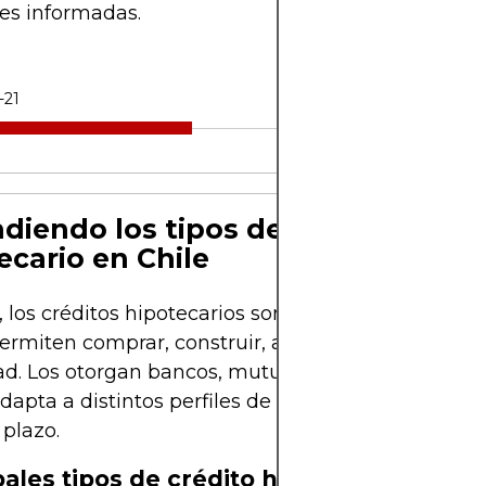
es informadas.
-21
diendo los tipos de crédito
ecario en Chile
, los créditos hipotecarios son instrumentos finan
ermiten comprar, construir, ampliar o refinanciar
d. Los otorgan bancos, mutuarias y cooperativas,
adapta a distintos perfiles de ingreso, riesgo y pro
 plazo.
pales tipos de crédito hipotecario