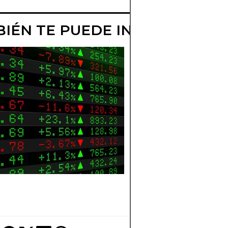
IÉN TE PUEDE INTERESAR
GUÍA COMPLET
PARA INVERTIR
LA BCS
Conoce los secretos
para invertir en la B
de Comercio de
Santiago. Aprende e
funcionamiento, tip
de activos y estrateg
de inversión.