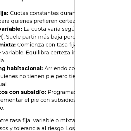
ija:
Cuotas constantes durante todo el plazo del c
para quienes prefieren certeza.
variable:
La cuota varía según la tasa de referenc
). Suele partir más baja pero puede subir en el t
mixta:
Comienza con tasa fija por algunos años y 
 variable. Equilibra certeza inicial con menor tasa
a.
ng habitacional:
Arriendo con opción de compra,
quienes no tienen pie pero tienen capacidad de p
al.
tos con subsidio:
Programas como DS1 y DS19 pe
ementar el pie con subsidios estatales, según tr
o.
ntre tasa fija, variable o mixta depende de tu esta
sos y tolerancia al riesgo. Los subsidios son clave 