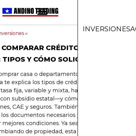
INVERSIONES
A
nversiones
»
 COMPARAR CRÉDITOS HIPOTECARIO
: TIPOS Y CÓMO SOLICITAR
omprar casa o departamento en Chile? Esta guía
 te explica los tipos de créditos hipotecarios disp
asa fija, variable y mixta, hasta el leasing habitac
s con subsidio estatal—y cómo comparar bancos,
nes, CAE y seguros. También aprenderás los paso
 los documentos necesarios y consejos prácticos 
 mejores condiciones. Ya seas comprador primeri
mbiando de propiedad, esta info te ayudará a to