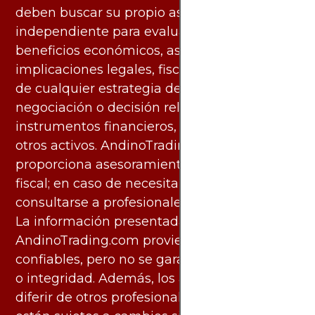
deben buscar su propio asesoramiento
independiente para evaluar los riesgos y
beneficios económicos, así como las
implicaciones legales, fiscales y contables
de cualquier estrategia de inversión,
negociación o decisión relacionada con
instrumentos financieros, materias primas u
otros activos. AndinoTrading.com no
proporciona asesoramiento legal, contable o
fiscal; en caso de necesitarlo, debe
consultarse a profesionales especializados.
La información presentada por
AndinoTrading.com proviene de fuentes
confiables, pero no se garantiza su exactitud
o integridad. Además, los análisis pueden
diferir de otros profesionales calificados y