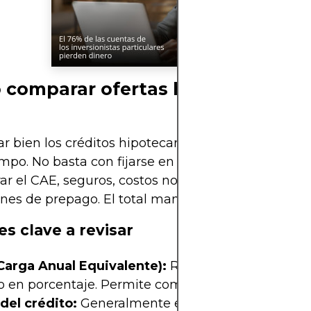
comparar ofertas hipotecarias e
 bien los créditos hipotecarios puede ahorrarte 
empo. No basta con fijarse en la tasa de interés: ha
ar el CAE, seguros, costos notariales, comisiones y
nes de prepago. El total manda, no solo la cuota.
es clave a revisar
Carga Anual Equivalente):
Resume el costo total 
o en porcentaje. Permite comparar entre bancos.
del crédito:
Generalmente entre 10 y 30 años. A