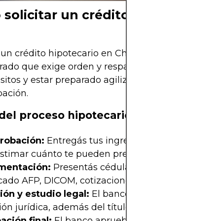
solicitar un crédito hipotecario 
r un crédito hipotecario en Chile es un proceso
urado que exige orden y respaldo documental. Cum
isitos y estar preparado agiliza todo y mejora tus
ación.
del proceso hipotecario
robación:
Entregás tus ingresos, deudas y antec
stimar cuánto te pueden prestar.
mentación:
Presentás cédula, liquidaciones de su
icado AFP, DICOM, cotizaciones y ahorro disponible
ión y estudio legal:
El banco evalúa la propiedad
ión jurídica, además del título de dominio.
ación final:
El banco aprueba el crédito con cond