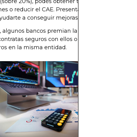
(sobre 20%), podés obtener tasas más bajas, elim
es o reducir el CAE. Presentar ofertas de otros b
udarte a conseguir mejoras adicionales.
algunos bancos premian la fidelidad si domicilia
contratas seguros con ellos o mantienes otros pro
ros en la misma entidad.
Conoce los tipos
hipotecarios dis
Chile, cómo com
plazos y costos,
solicitar el más