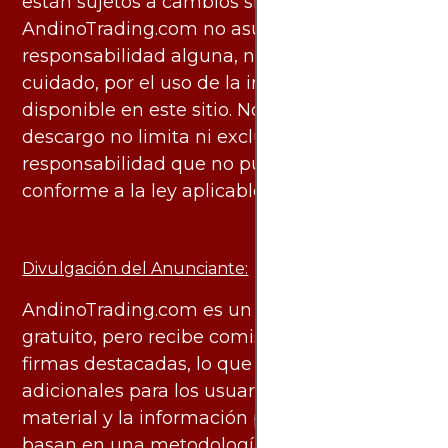
están sujetos a cambios sin previo aviso.
AndinoTrading.com no asume
responsabilidad alguna, ni deber de
cuidado, por el uso de la información
disponible en este sitio. No obstante, este
descargo no limita ni excluye ninguna
responsabilidad que no pueda ser excluida
conforme a la ley aplicable.
Divulgación del Anunciante:
AndinoTrading.com es un sitio de uso
gratuito, pero recibe comisiones de algunas
firmas destacadas, lo que no genera costos
adicionales para los usuarios. Todo el
material y la información publicados se
basan en una metodología imparcial y están