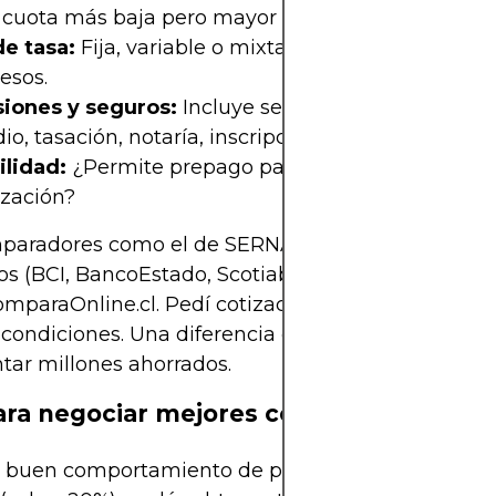
 cuota más baja pero mayor pago final.
de tasa:
Fija, variable o mixta. Ver si aplica reajus
esos.
iones y seguros:
Incluye seguro de desgravame
io, tasación, notaría, inscripción y otros gastos op
ilidad:
¿Permite prepago parcial o total? ¿Hay
ización?
paradores como el de SERNAC Financiero, simul
s (BCI, BancoEstado, Scotiabank, Santander) y po
paraOnline.cl. Pedí cotizaciones personalizadas
 condiciones. Una diferencia de 0,5% en CAE pued
tar millones ahorrados.
ara negociar mejores condiciones
s buen comportamiento de pago, ingresos estables