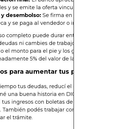
es y se emite la oferta vinculante.
 y desembolso:
Se firma en notaría, se inscribe la
ca y se paga al vendedor o inmobiliaria.
so completo puede durar entre 30 y 60 días. No 
deudas ni cambies de trabajo durante ese tiempo
o el monto para el pie y los gastos operacionales
adamente 5% del valor de la propiedad).
os para aumentar tus posibilidades
iempo tus deudas, reducí el cupo utilizado en tus 
é una buena historia en DICOM. Si eres independ
 tus ingresos con boletas de honorarios y declara
. También podés trabajar con un bróker hipotecar
ar el trámite.