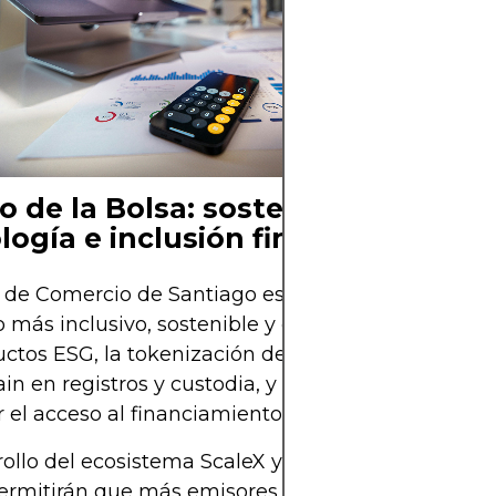
de ser un merca
local a un hub fi
integrado en Amé
o de la Bolsa: sostenibilidad,
logía e inclusión financiera
 de Comercio de Santiago está enfocada en const
más inclusivo, sostenible y digital. Impulsa el des
ctos ESG, la tokenización de activos, la adopción
in en registros y custodia, y alianzas con fintechs
 el acceso al financiamiento.
rollo del ecosistema ScaleX y la expansión del MIL
mitirán que más emisores accedan a capital regi