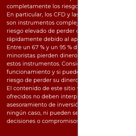
completamente los riesgos asociados.
En particular, los CFD y las criptomonedas
son instrumentos complejos y conllevan un
riesgo elevado de perder dinero
rápidamente debido al apalancamiento.
Entre un 67 % y un 95 % de los inversores
minoristas pierden dinero al negociar con
estos instrumentos. Considere si entiende su
funcionamiento y si puede asumir el alto
riesgo de perder su dinero.
El contenido de este sitio web y los servicios
ofrecidos no deben interpretarse como
asesoramiento de inversión ni financiero en
ningún caso, ni pueden servir de base para
decisiones o compromisos de ningún tipo.