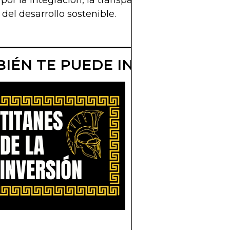
por la integración, la transparencia y la innovaci
del desarrollo sostenible.
IÉN TE PUEDE INTERESAR
¿QUIÉN ES GLE
WELLING?
DESCUBRE AL
INVERSOR
ESTRELLA
Conoce al inversor
Glenn Welling, sus
estrategias de éxito 
influyente firma,
Engaged Capital, q