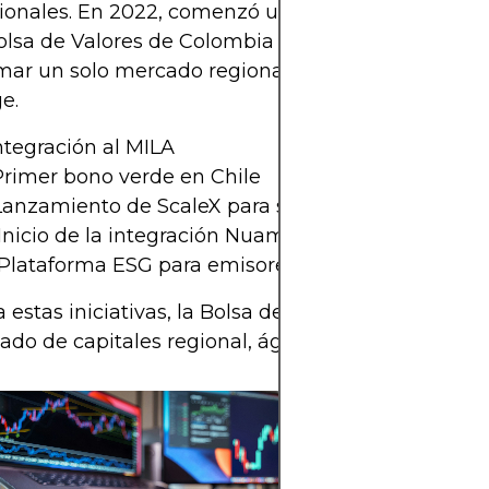
ionales. En 2022, comenzó un proceso de fusión o
olsa de Valores de Colombia y la Bolsa de Valores
rmar un solo mercado regional bajo la plataform
e.
Integración al MILA
Primer bono verde en Chile
 Lanzamiento de ScaleX para startups
 Inicio de la integración Nuam Exchange
 Plataforma ESG para emisores
a estas iniciativas, la Bolsa de Santiago se proyec
do de capitales regional, ágil y competitivo.
Conoce cómo la 
Comercio de Sa