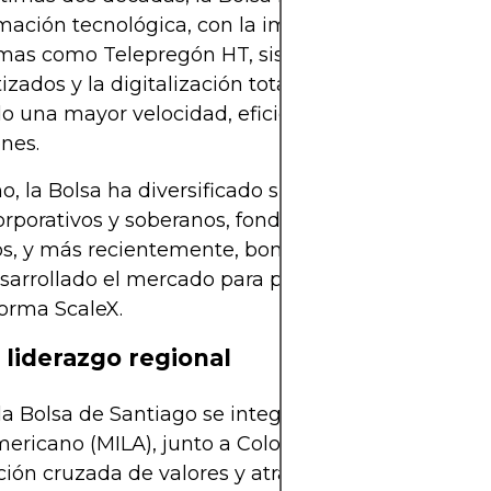
mación tecnológica, con la implementación de
rmas como Telepregón HT, sistemas de custodia
zados y la digitalización total del ciclo bursátil. E
o una mayor velocidad, eficiencia y trazabilidad e
nes.
, la Bolsa ha diversificado su portafolio con accio
rporativos y soberanos, fondos de inversión, ETFs,
s, y más recientemente, bonos verdes y sociales
sarrollado el mercado para pymes y startups a tr
forma ScaleX.
 liderazgo regional
 la Bolsa de Santiago se integró al Mercado Integr
ericano (MILA), junto a Colombia y Perú, facilitan
ión cruzada de valores y atrayendo inversionistas