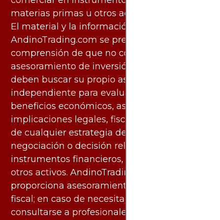
comerciar en instrumentos financieros,
materias primas u otros activos.
El material y la información disponibles en
AndinoTrading.com se presentan con la
comprensión de que no constituyen
asesoramiento de inversión. Los usuarios
deben buscar su propio asesoramiento
independiente para evaluar los riesgos y
beneficios económicos, así como las
implicaciones legales, fiscales y contables
de cualquier estrategia de inversión,
negociación o decisión relacionada con
instrumentos financieros, materias primas u
otros activos. AndinoTrading.com no
proporciona asesoramiento legal, contable o
fiscal; en caso de necesitarlo, debe
consultarse a profesionales especializados.