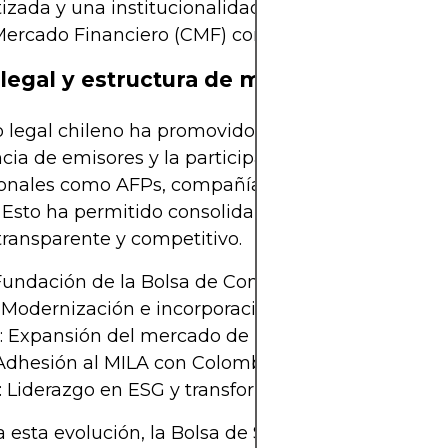
zada y una institucionalidad robusta con la Comi
Mercado Financiero (CMF) como ente regulador.
legal y estructura de mercado
 legal chileno ha promovido la protección al inver
ncia de emisores y la participación de actores
ionales como AFPs, compañías de seguros y fondo
Esto ha permitido consolidar un mercado de valo
 transparente y competitivo.
 Fundación de la Bolsa de Comercio de Santiago
 Modernización e incorporación de sistemas elect
 Expansión del mercado de renta fija y fondos
 Adhesión al MILA con Colombia y Perú
 Liderazgo en ESG y transformación digital
a esta evolución, la Bolsa de Santiago se ha conso