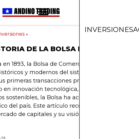
INVERSIONES
A
nversiones
»
STORIA DE LA BOLSA DE SANTIAGO
en 1893, la Bolsa de Comercio de Santiago es uno
históricos y modernos del sistema financiero chilen
s primeras transacciones presenciales hasta su a
o en innovación tecnológica, integración regional 
s sostenibles, la Bolsa ha acompañado el crecim
o del país. Este artículo recorre su evolución, su
rcado de capitales y su visión a futuro.
-21