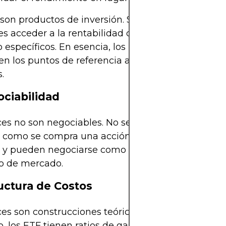
son productos de inversión. Su objetivo es permitir
es acceder a la rentabilidad de índices o temas de
específicos. En esencia, los ETF son los vehículo
en los puntos de referencia abstractos en inversio
.
ociabilidad
ces no son negociables. No se puede comprar un í
 como se compra una acción. En cambio, los ETF 
a y pueden negociarse como acciones ordinarias d
io de mercado.
ructura de Costos
ces son construcciones teóricas y no implican cost
 los ETF tienen ratios de gastos, que son cobrado