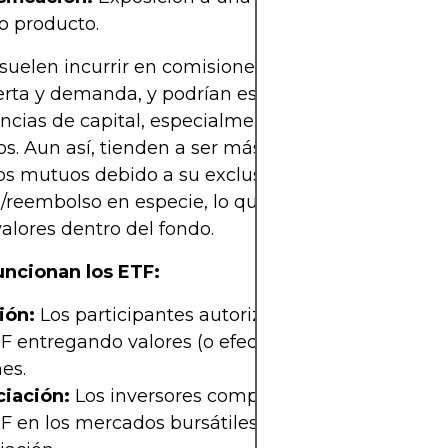
o producto.
suelen incurrir en comisiones de gestión, diferenc
erta y demanda, y podrían estar sujetos al impues
ncias de capital, especialmente si se venden con
os. Aun así, tienden a ser más eficientes fiscalme
os mutuos debido a su exclusivo proceso de
/reembolso en especie, lo que minimiza la neces
alores dentro del fondo.
ncionan los ETF:
ión:
Los participantes autorizados crean particip
F entregando valores (o efectivo) al emisor a cam
es.
iación:
Los inversores compran y venden partici
F en los mercados bursátiles durante el horario d