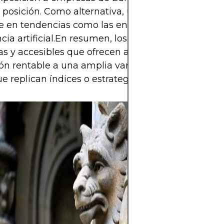
 posición. Como alternativa, un ETF temático pue
e en tendencias como las energías limpias o la
ncia artificial.En resumen, los ETF son herramient
 y accesibles que ofrecen a los inversores una
ón rentable a una amplia variedad de clases de ac
ue replican índices o estrategias personalizadas.
Las inversiones 
aumentar su pat
tiempo al invert
activos como ac
fondos, bienes r
siempre implica
la volatilidad de
posible pérdida d