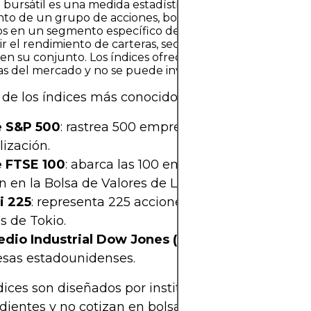
 bursátil es una medida estadística que representa el
to de un grupo de acciones, bonos u otros instrumento
os en un segmento específico del mercado. Sirve como r
r el rendimiento de carteras, sectores, clases de activos 
n su conjunto. Los índices ofrecen una visión general d
s del mercado y no se puede invertir directamente en el
de los índices más conocidos incluyen:
e S&P 500
: rastrea 500 empresas estadounidenses
lización.
e FTSE 100
: abarca las 100 empresas más grandes
n en la Bolsa de Valores de Londres.
i 225
: representa 225 acciones principales en la B
s de Tokio.
dio Industrial Dow Jones (DJIA)
: comprende 30
sas estadounidenses.
dices son diseñados por instituciones financieras
dientes y no cotizan en bolsa. Sus componentes