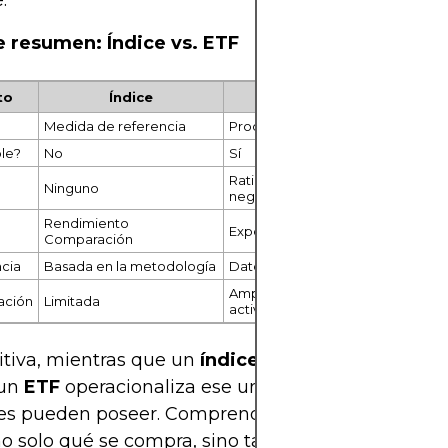
.
e resumen: Índice vs. ETF
to
Índice
ETF
Medida de referencia
Producto de inversión negociabl
le?
No
Sí
Ratios de gastos, comisiones de
Ninguno
negociación
Rendimiento
Exposición de inversión
Comparación
cia
Basada en la metodología
Datos diarios de las tenencias
Amplia (incluye versiones temátic
ación
Limitada
activas)
itiva, mientras que un
índice
describe el universo
 un
ETF
operacionaliza ese universo en algo que lo
es pueden poseer. Comprender esta distinción ay
no solo qué se compra, sino también por qué.