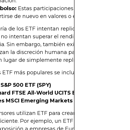
iación.
bolso:
Estas participaciones pueden reembolsars
tirse de nuevo en valores o efectivo.
ía de los ETF intentan replicar un índice de forma
, no intentan superar el rendimiento del índice de
ia. Sin embargo, también existen ETF de gestión a
izan la discreción humana para superar el rendimi
n lugar de simplemente replicarlo.
s ETF más populares se incluyen:
S&P 500 ETF (SPY)
ard FTSE All-World UCITS ETF (VWRL)
es MSCI Emerging Markets ETF (EEM)
rsores utilizan ETF para crear carteras diversifica
iciente. Por ejemplo, un ETF de renta variable glo
xposición a empresas de Europa, Norteamérica y 