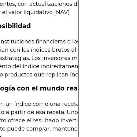
entes, con actualizaciones diarias sobre las inver
 el valor liquidativo (NAV).
esibilidad
 instituciones financieras o los gestores de fondos
úan con los índices brutos al construir carteras gr
estrategias. Los inversores minoristas acceden al
nto del índice indirectamente, a través de ETF, f
 productos que replican índices.
logía con el mundo real
n un índice como una receta y en un ETF como el
o a partir de esa receta. Uno sirve como modelo, 
tro ofrece el resultado invertible y negociable que
te puede comprar, mantener y vender en una cu