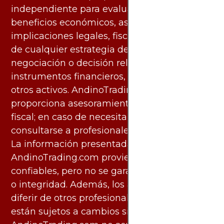
independiente para evaluar los riesgos y
beneficios económicos, así como las
implicaciones legales, fiscales y contables
de cualquier estrategia de inversión,
negociación o decisión relacionada con
instrumentos financieros, materias primas u
otros activos. AndinoTrading.com no
proporciona asesoramiento legal, contable o
fiscal; en caso de necesitarlo, debe
consultarse a profesionales especializados.
La información presentada por
AndinoTrading.com proviene de fuentes
confiables, pero no se garantiza su exactitud
o integridad. Además, los análisis pueden
diferir de otros profesionales calificados y
están sujetos a cambios sin previo aviso.