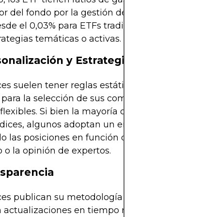
r del fondo por la gestión del producto. Estos p
esde el 0,03% para ETFs tradicionales hasta más d
rategias temáticas o activas.
sonalización y Estrategia
ces suelen tener reglas estáticas, con una metodo
 para la selección de sus componentes. Los ETF 
flexibles. Si bien la mayoría de los ETFs reflejan la
ndices, algunos adoptan un enfoque temático o act
o las posiciones en función de las condiciones de
o la opinión de expertos.
nsparencia
ces publican su metodología de posiciones, pero 
 actualizaciones en tiempo real. Los ETF suelen 