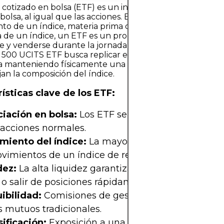
cotizado en bolsa (ETF) es un instrumento de inversión
bolsa, al igual que las acciones. Está diseñado para replic
to de un índice, materia prima o clase de activo específi
ia de un índice, un ETF es un producto negociable que
 y venderse durante la jornada bursátil.Por ejemplo, el 
500 UCITS ETF busca replicar el rendimiento del índice
a manteniendo físicamente una cesta representativa de
jan la composición del índice.
ísticas clave de los ETF:
iación en bolsa:
Los ETF se pueden comprar o v
acciones normales.
miento del índice:
La mayoría de los ETF buscan
vimientos de un índice de referencia específico.
dez:
La alta liquidez garantiza que los inversores
 o salir de posiciones rápidamente.
ibilidad:
Comisiones de gestión más bajas que l
 mutuos tradicionales.
ificación:
Exposición a una amplia gama de valo