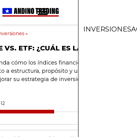
INVERSIONES
A
nversiones
»
E VS. ETF: ¿CUÁL ES LA DIFERENCIA 
a cómo los índices financieros se diferencian de
o a estructura, propósito y uso. Utilice esta guía d
orar su estrategia de inversión.
-12