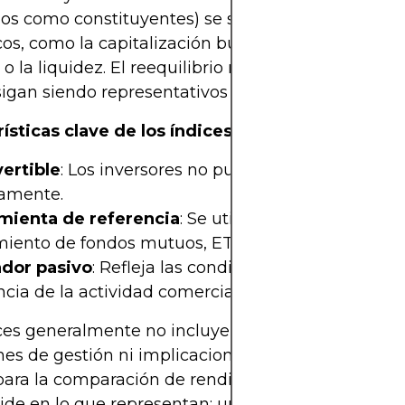
os como constituyentes) se seleccionan según cri
cos, como la capitalización bursátil, la ponderació
 o la liquidez. El reequilibrio regular garantiza que
sigan siendo representativos de sus mercados obje
ísticas clave de los índices:
vertible
: Los inversores no pueden comprar un índ
tamente.
mienta de referencia
: Se utiliza para comparar el
iento de fondos mutuos, ETF y carteras.
ador pasivo
: Refleja las condiciones del mercado s
ncia de la actividad comercial.
ces generalmente no incluyen costes de transacci
es de gestión ni implicaciones fiscales, lo que lo
para la comparación de rendimiento. A pesar de es
side en lo que representan: una forma estandariz