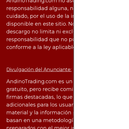
AndinoTrading.com no asume
responsabilidad alguna, ni deber de
cuidado, por el uso de la información
disponible en este sitio. No obstante, este
descargo no limita ni excluye ninguna
responsabilidad que no pueda ser excluida
conforme a la ley aplicable.
Divulgación del Anunciante:
AndinoTrading.com es un sitio de uso
gratuito, pero recibe comisiones de algunas
firmas destacadas, lo que no genera costos
adicionales para los usuarios. Todo el
material y la información publicados se
basan en una metodología imparcial y están
preparados con el mejor interés de los