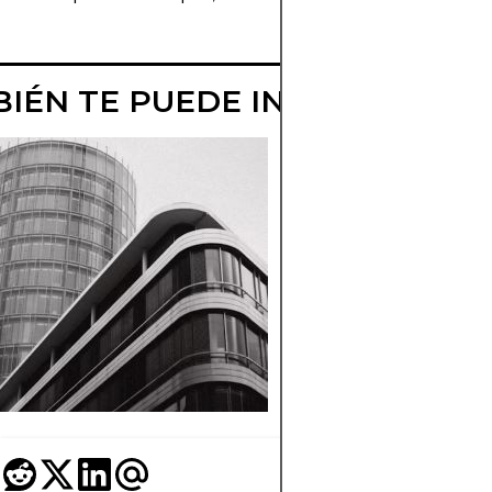
IÉN TE PUEDE INTERESAR
¿QUÉ ES UN
ÍNDICE BURSÁT
Comprenda qué es 
índice bursátil y có
funciona