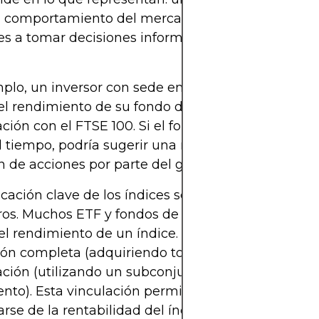
l comportamiento del mercado, lo que ayuda a lo
es a tomar decisiones informadas sobre dónde asi
plo, un inversor con sede en el Reino Unido pue
el rendimiento de su fondo de renta variable naci
ión con el FTSE 100. Si el fondo supera al FTSE 10
l tiempo, podría sugerir una mejor asignación de 
n de acciones por parte del gestor del fondo.
icación clave de los índices se encuentra en los p
ros. Muchos ETF y fondos de inversión mutua bus
 el rendimiento de un índice. Lo hacen mediante l
ión completa (adquiriendo todos los componentes)
ción (utilizando un subconjunto para imitar el
nto). Esta vinculación permite a los inversores
arse de la rentabilidad del índice sin poseer dire