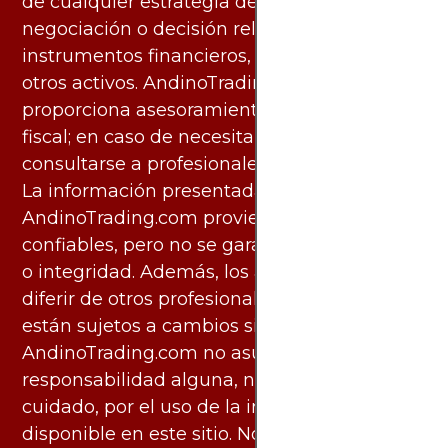
de cualquier estrategia de inversión,
negociación o decisión relacionada con
instrumentos financieros, materias primas u
otros activos. AndinoTrading.com no
proporciona asesoramiento legal, contable o
fiscal; en caso de necesitarlo, debe
consultarse a profesionales especializados.
La información presentada por
AndinoTrading.com proviene de fuentes
confiables, pero no se garantiza su exactitud
o integridad. Además, los análisis pueden
diferir de otros profesionales calificados y
están sujetos a cambios sin previo aviso.
AndinoTrading.com no asume
responsabilidad alguna, ni deber de
cuidado, por el uso de la información
disponible en este sitio. No obstante, este