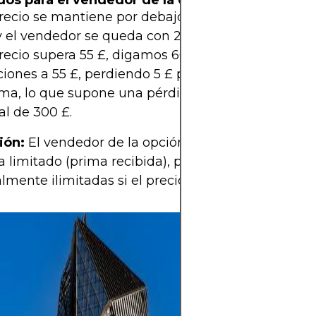
dos para el vendedor de la opción call
precio se mantiene por debajo de 55 £, la opción v
y el vendedor se queda con 200 £.
precio supera 55 £, digamos 60 £, el vendedor deb
ciones a 55 £, perdiendo 5 £ por acción, pero gan
ma, lo que supone una pérdida neta de 3 £ por ac
al de 300 £.
ión:
El vendedor de la opción call tiene un potenc
 limitado (prima recibida), pero se enfrenta a pé
lmente ilimitadas si el precio de la acción se disp
Las inversiones 
aumentar su pat
tiempo al invert
activos como ac