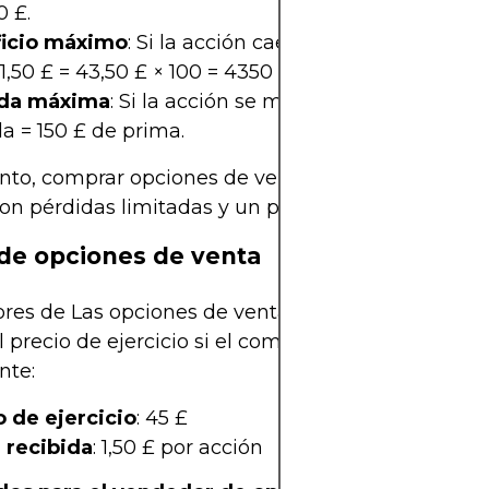
0 £.
icio máximo
: Si la acción cae a cero, ganancia 
 1,50 £ = 43,50 £ × 100 = 4350 £.
ida máxima
: Si la acción se mantiene por encima 
a = 150 £ de prima.
anto, comprar opciones de venta representa una e
con pérdidas limitadas y un potencial alcista signifi
de opciones de venta
res de Las opciones de venta (puts) acuerdan co
l precio de ejercicio si el comprador la ejerce. Est
nte:
o de ejercicio
: 45 £
 recibida
: 1,50 £ por acción