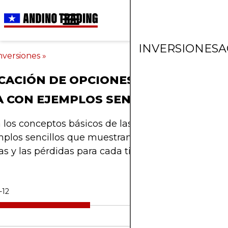
INVERSIONES
A
nversiones
»
CACIÓN DE OPCIONES DE COMPRA Y
 CON EJEMPLOS SENCILLOS
los conceptos básicos de las opciones de compra
mplos sencillos que muestran cómo funcionan las
s y las pérdidas para cada tipo de opción.
-12