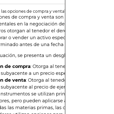
las opciones de compra y venta?
iones de compra y venta son dos instrumentos
tales en la negociación de opciones. Estos contr
ros otorgan al tenedor el derecho, pero no la oblig
ar o vender un activo específico a un precio
rminado antes de una fecha de vencimiento dete
uación, se presenta un desglose sencillo:
n de compra
: Otorga al tenedor el derecho a
com
 subyacente a un precio específico (precio de ejerc
n de venta
: Otorga al tenedor el derecho a
vende
 subyacente al precio de ejercicio.
instrumentos se utilizan principalmente en los m
ores, pero pueden aplicarse a cualquier clase de a
das las materias primas, las divisas y los índices. L