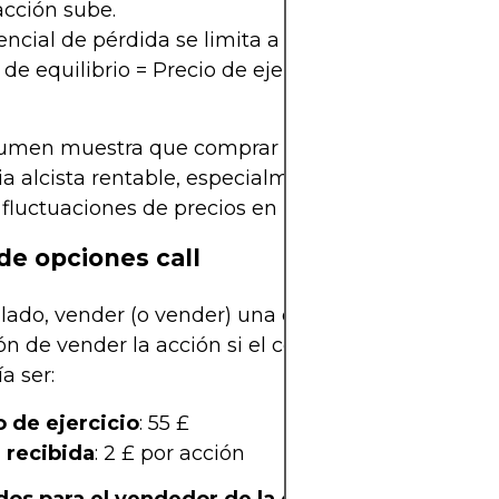
acción sube.
encial de pérdida se limita a la prima invertida.
de equilibrio = Precio de ejercicio + Prima = 55 £ +
sumen muestra que comprar opciones call puede 
ia alcista rentable, especialmente cuando se esp
fluctuaciones de precios en un corto plazo.
de opciones call
 lado, vender (o vender) una opción call significa 
ón de vender la acción si el comprador ejerce la o
a ser:
o de ejercicio
: 55 £
 recibida
: 2 £ por acción