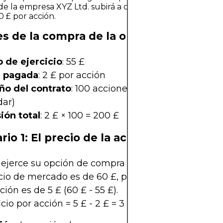
de la empresa XYZ Ltd. subirá a corto plazo. Actualment
0 £ por acción.
es de la compra de la opción de compra
o de ejercicio
: 55 £
 pagada
: 2 £ por acción
o del contrato
: 100 acciones (típico para opcion
dar)
ión total
: 2 £ × 100 = 200 £
rio 1: El precio de la acción sube a 60 £
ejerce su opción de compra para comprar acciones
cio de mercado es de 60 £, por lo que su valor in
ción es de 5 £ (60 £ - 55 £).
cio por acción = 5 £ - 2 £ = 3 £, o 300 £ en total (3 