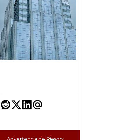
OPCIONES Y P
QUÉ
UTILIZARLAS?
Aprenda qué son la
opciones en finanza
cómo funcionan y p
qué los inversores la
utilizan para cobertu
generación de ingre
y especulación.
Advertencia de Riesgo: