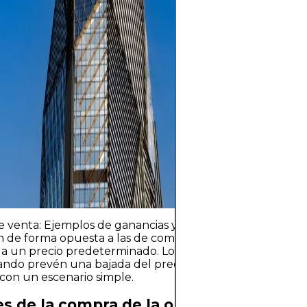
fondos, bienes r
siempre implica
la volatilidad de
posible pérdida d
inflación que er
rendimientos. La 
con una estrateg
diversificación 
con capital qu
su estabilidad fi
 venta: Ejemplos de ganancias y pérdidasLas opciones 
 de forma opuesta a las de compra: permiten al tenedo
 a un precio predeterminado. Los inversores compran o
ndo prevén una bajada del precio de la acción. Analic
con un escenario simple.
es de la compra de la opción de venta