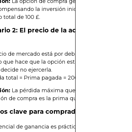
ión:
La opción de compra genera un beneficio ne
ompensando la inversión inicial de 200 £ y gener
o total de 100 £.
rio 2: El precio de la acción se mantien
cio de mercado está por debajo del precio de ejerc
lo que hace que la opción esté fuera de dinero.
decide no ejercerla.
a total = Prima pagada = 200 £.
ión:
La pérdida máxima que soporta como compr
ión de compra es la prima que Pagado inicialmen
os clave para compradores de opciones
encial de ganancia es prácticamente ilimitado si e