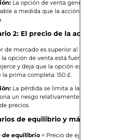
ión:
La opción de venta genera una ganancia
able a medida que la acción baja, lo que justifica 
.
rio 2: El precio de la acción sube a 48 £
or de mercado es superior al precio de ejercicio (45
 la opción de venta está fuera de dinero.
ejerce y deja que la opción expire sin valor.
 la prima completa: 150 £.
ión:
La pérdida se limita a la prima pagada, lo qu
ona un riesgo relativamente bajo. Forma de espe
 de precios.
rios de equilibrio y máximo
 de equilibrio
= Precio de ejercicio - Prima = 45 £ 