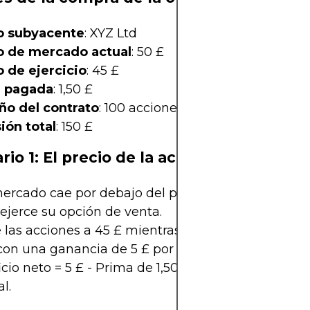
o subyacente
: XYZ Ltd
o de mercado actual
: 50 £
o de ejercicio
: 45 £
 pagada
: 1,50 £
o del contrato
: 100 acciones
ión total
: 150 £
io 1: El precio de la acción cae a 40 £
mercado cae por debajo del precio de ejercicio de 
ejerce su opción de venta.
las acciones a 45 £ mientras El precio de mercad
con una ganancia de 5 £ por acción.
cio neto = 5 £ - Prima de 1,50 £ = 3,50 £ por acción
l.