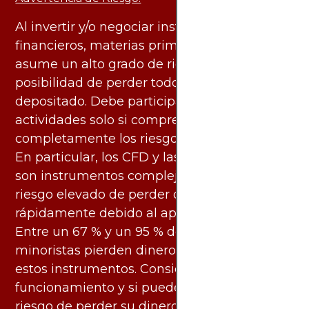
Al invertir y/o negociar instrumentos
financieros, materias primas y otros activos,
asume un alto grado de riesgo. Existe la
posibilidad de perder todo el capital
depositado. Debe participar en estas
actividades solo si comprende
completamente los riesgos asociados.
En particular, los CFD y las criptomonedas
son instrumentos complejos y conllevan un
riesgo elevado de perder dinero
rápidamente debido al apalancamiento.
Entre un 67 % y un 95 % de los inversores
minoristas pierden dinero al negociar con
estos instrumentos. Considere si entiende su
funcionamiento y si puede asumir el alto
riesgo de perder su dinero.