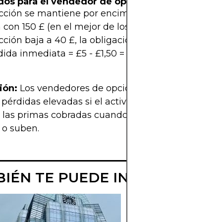
dos para el vendedor de opciones de venta
acción se mantiene por encima de 45 £, el vendedo
con 150 £ (en el mejor de los casos).
acción baja a 40 £, la obligación es comprar la acc
dida inmediata = £5 - £1,50 = £3,50 por acción, o 
ión:
Los vendedores de opciones de venta se exp
 pérdidas elevadas si el activo cae bruscamente, 
 las primas cobradas cuando los precios se mant
 o suben.
IÉN TE PUEDE INTERESAR
¿QUÉ SON LAS