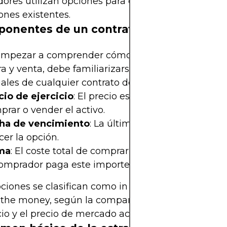
ores utilizan opciones para especular o para cubr
ones existentes.
onentes de un contrato de opciones
empezar a comprender cómo funcionan las opcio
 y venta, debe familiarizarse con los elementos
ales de cualquier contrato de opciones:
cio de ejercicio
: El precio específico al que se p
rar o vender el activo.
ha de vencimiento
: La última fecha en que se p
cer la opción.
ma
: El coste total de comprar la opción de compra 
comprador paga este importe por adelantado al ve
pciones se clasifican como
in the money
,
at the m
f the money
, según la comparación entre el precio
cio y el precio de mercado actual del activo.