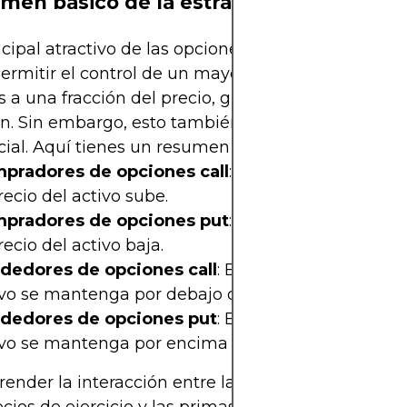
men básico de la estrategia
ncipal atractivo de las opciones reside en su capa
ermitir el control de un mayor número de accione
s a una fracción del precio, gracias al apalancami
en. Sin embargo, esto también aumenta el riesgo
ial. Aquí tienes un resumen rápido:
pradores de opciones call
: Obtienen ganancias
recio del activo sube.
pradores de opciones put
: Obtienen ganancias
recio del activo baja.
dedores de opciones call
: Esperan que el precio
vo se mantenga por debajo del precio de ejercicio
dedores de opciones put
: Esperan que el precio
ivo se mantenga por encima del precio de ejercicio
nder la interacción entre las fluctuaciones de pr