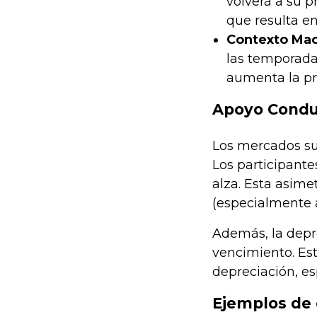
volverá a su p
que resulta e
Contexto Mac
las temporada
aumenta la pr
Apoyo Conduc
Los mercados sue
Los participante
alza. Esta asime
(especialmente a
Además, la depre
vencimiento. Est
depreciación, e
Ejemplos de 