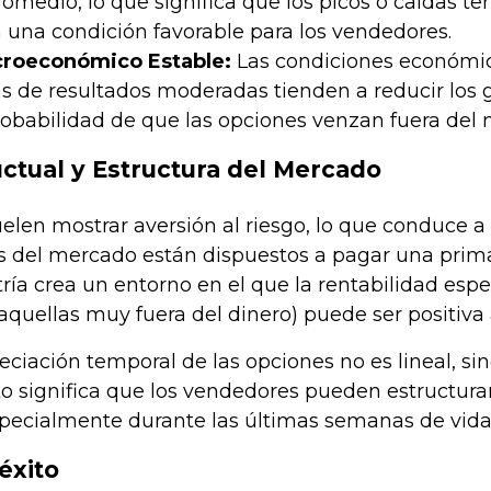
romedio, lo que significa que los picos o caídas t
n una condición favorable para los vendedores.
roeconómico Estable:
Las condiciones económicas
s de resultados moderadas tienden a reducir los
obabilidad de que las opciones venzan fuera del
tual y Estructura del Mercado
len mostrar aversión al riesgo, lo que conduce a 
s del mercado están dispuestos a pagar una prima
tría crea un entorno en el que la rentabilidad esp
quellas muy fuera del dinero) puede ser positiva a
ciación temporal de las opciones no es lineal, si
o significa que los vendedores pueden estructurar
specialmente durante las últimas semanas de vida
éxito