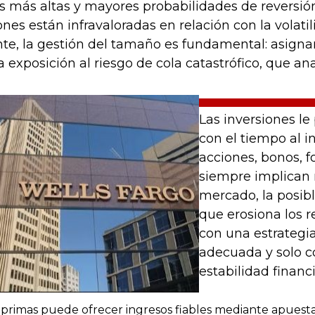
 más altas y mayores probabilidades de reversión 
nes están infravaloradas en relación con la volati
te, la gestión del tamaño es fundamental: asignar
 exposición al riesgo de cola catastrófico, que an
Las inversiones l
con el tiempo al i
acciones, bonos, f
siempre implican r
mercado, la posibl
que erosiona los r
con una estrategia
adecuada y solo c
estabilidad financi
e primas puede ofrecer ingresos fiables mediante apuest