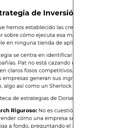
trategia de Inversión
e hemos establecido las credenciales de Pat, es
r sobre cómo ejecuta esa magia de inversión que
le en ninguna tienda de aplicaciones.
tegia se centra en identificar y entender el ADN ú
añías. Pat no está cazando unicornios, sino empr
en claros fosos competitivos. Analiza detalladam
 empresas generan sus ingresos y manejan los co
 algo así como un Sherlock Holmes de las finanz
oteca de estrategias de Dorsey incluye, pero no se l
rch Riguroso:
No es cuestión de números, sino d
ender cómo una empresa se adapta y evoluciona
iga a fondo, preguntando el porqué detrás de cad