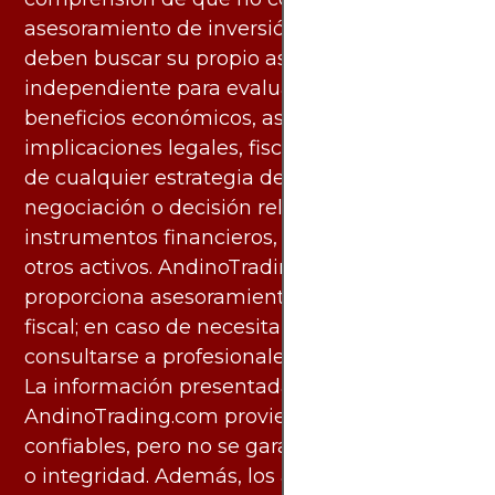
asesoramiento de inversión. Los usuarios
deben buscar su propio asesoramiento
independiente para evaluar los riesgos y
beneficios económicos, así como las
implicaciones legales, fiscales y contables
de cualquier estrategia de inversión,
negociación o decisión relacionada con
instrumentos financieros, materias primas u
otros activos. AndinoTrading.com no
proporciona asesoramiento legal, contable o
fiscal; en caso de necesitarlo, debe
consultarse a profesionales especializados.
La información presentada por
AndinoTrading.com proviene de fuentes
confiables, pero no se garantiza su exactitud
o integridad. Además, los análisis pueden