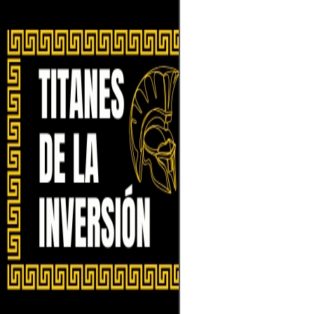
Para invertir co
de las finanzas,
mentalidad estra
el mercado con 
diversifica tus a
blindarte contra 
mantén la calma
tormentas econ
paciencia con d
audaces, siempr
datos, no por em
como los gigant
Street, transform
oportunidad y el
legado.