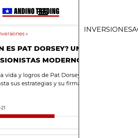
INVERSIONES
A
nversiones
»
N ES PAT DORSEY? UNA GUÍA PARA
RSIONISTAS MODERNOS
la vida y logros de Pat Dorsey: desde por qué es u
asta sus estrategias y su firma de inversión.
-21