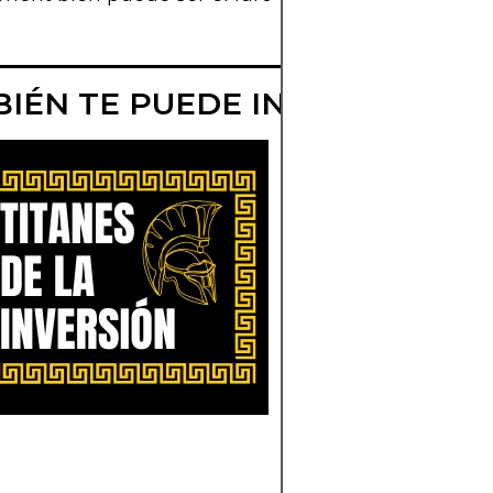
IÉN TE PUEDE INTERESAR
GREG ALEXAND
LA ESTRATEGIA
DEL LÍDER
Descubre cómo Gre
Alexander se convirt
en un icono en finan
Aprende sobre su
estrategia de invers
el papel de Conifer
Management.