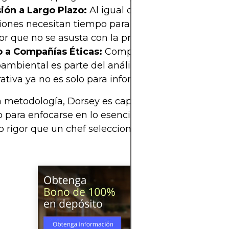
sión a Largo Plazo:
Al igual que el vino fino, las
iones necesitan tiempo para madurar. Dorsey es e
or que no se asusta con la primera señal de lluvia.
 a Compañías Éticas:
Comprender el impacto soc
mbiental es parte del análisis. La responsabilida
ativa ya no es solo para informes de relaciones pú
 metodología, Dorsey es capaz de cortar el ruido 
 para enfocarse en lo esencial, evaluando compa
 rigor que un chef selecciona las trufas para su pl