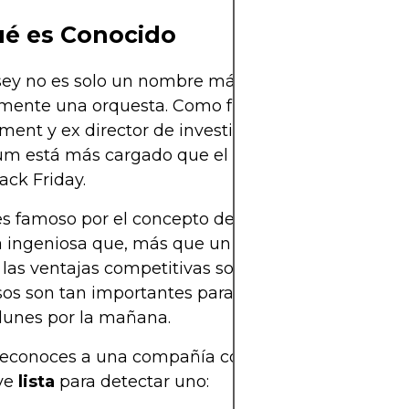
é es Conocido
ey no es solo un nombre más en el coro de la inve
amente una orquesta. Como fundador de Dorsey A
nt y ex director de investigación en Morningsta
lum está más cargado que el carrito de compra d
ack Friday.
es famoso por el concepto de
moats
(o "fosos" en 
 ingeniosa que, más que un simple juego de pala
a las ventajas competitivas sostenibles de una emp
sos son tan importantes para una empresa como e
lunes por la mañana.
econoces a una compañía con un buen foso? Aqu
ve
lista
para detectar uno: