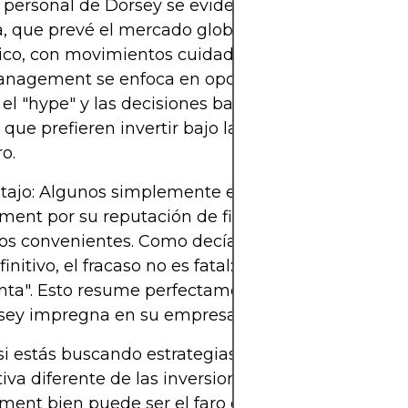
 personal de Dorsey se evidencia en la cultura de 
, que prevé el mercado global como un ajedrez
ico, con movimientos cuidadosos y planificados. 
anagement se enfoca en oportunidades a largo pl
el "hype" y las decisiones basadas en emociones 
 que prefieren invertir bajo las estrellas del horós
ro.
atajo: Algunos simplemente eligen Dorsey Asset
nt por su reputación de firmeza sin florituras y
os convenientes. Como decía Winston Churchill, "E
initivo, el fracaso no es fatal: es el coraje para con
ta". Esto resume perfectamente la visión a largo 
sey impregna en su empresa.
si estás buscando estrategias coherentes y éticas,
iva diferente de las inversiones, Dorsey Asset
nt bien puede ser el faro de tus futuros financi