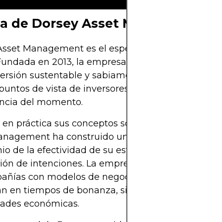
ca de Dorsey Asset Management
sset Management es el espejo de la filosofía de i
Fundada en 2013, la empresa se erige como un ba
versión sustentable y sabiamente informada, a dif
puntos de vista de inversores ocasionales que pe
encia del momento.
 en práctica sus conceptos sobre fosos y moats, D
anagement ha construido un portfolio que es tant
io de la efectividad de su estrategia como una
ión de intenciones. La empresa pone un enfoque 
ñías con modelos de negocio resilientes que no 
an en tiempos de bonanza, sino que también agu
ades económicas.