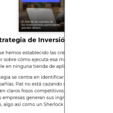
trategia de Inversión
e hemos establecido las credenciales de Pat, es
r sobre cómo ejecuta esa magia de inversión que
le en ninguna tienda de aplicaciones.
tegia se centra en identificar y entender el ADN ú
añías. Pat no está cazando unicornios, sino empr
en claros fosos competitivos. Analiza detalladam
 empresas generan sus ingresos y manejan los co
 algo así como un Sherlock Holmes de las finanz