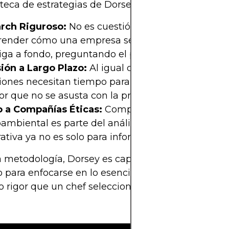
oteca de estrategias de Dorsey incluye, pero no se l
rch Riguroso:
No es cuestión de números, sino d
ender cómo una empresa se adapta y evoluciona
iga a fondo, preguntando el porqué detrás de cad
sión a Largo Plazo:
Al igual que el vino fino, las
iones necesitan tiempo para madurar. Dorsey es e
or que no se asusta con la primera señal de lluvia.
 a Compañías Éticas:
Comprender el impacto soc
mbiental es parte del análisis. La responsabilida
ativa ya no es solo para informes de relaciones pú
 metodología, Dorsey es capaz de cortar el ruido 
 para enfocarse en lo esencial, evaluando compa
 rigor que un chef selecciona las trufas para su pl