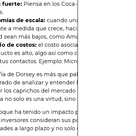
 fuerte:
Piensa en los Coca-Colas o Apples de la 
s.
mías de escala:
cuando una empresa se hace m
nte a medida que crece, haciendo que sus costos 
d sean más bajos, como Amazon con su logística.
o de costos:
el costo asociado con cambiar de p
ucto es alto, algo así como cambiar de móvil y pe
tus contactos. Ejemplo: Microsoft Office.
ofía de Dorsey es más que palabras bonitas: es un
rado de analizar y entender las inversiones sin de
r los caprichos del mercado. Al fin y al cabo, para é
a no solo es una virtud, sino un modelo de negoci
foque ha tenido un impacto profundo en la maner
nversores consideran sus portfolios, centrándose
dades a largo plazo y no solo en el brillo de oport