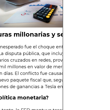
ras millonarias y señales de rece
inesperado fue el choque entre Elon Musk y Dona
a disputa pública, que incluyó amenazas contrac
rios cruzados en redes, provocó que Tesla perdie
mil millones en valor de mercado. La acción cayó
n días. El conflicto fue causado en parte por la pr
evo paquete fiscal que, según JP Morgan, reducirí
ones de ganancias a Tesla en 2025.
política monetaria?