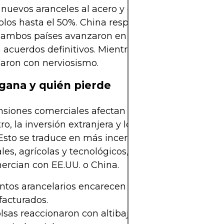
nuevos aranceles al acero y otras importaciones,
los hasta el 50%. China respondió con medidas si
ambos países avanzaron en negociaciones, no se
 acuerdos definitivos. Mientras tanto, los mercado
aron con nerviosismo.
gana y quién pierde
nsiones comerciales afectan las cadenas globales
ro, la inversión extranjera y los mercados de mate
Esto se traduce en más incertidumbre para sector
ales, agrícolas y tecnológicos, especialmente en p
ercian con EE.UU. o China.
tos arancelarios encarecen productos básicos y
acturados.
lsas reaccionaron con altibajos, especialmente e