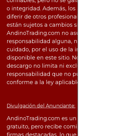
confiables, pero no se garantiza su exactitud
o integridad. Además, los análisis pueden
diferir de otros profesionales calificados y
están sujetos a cambios sin previo aviso.
AndinoTrading.com no asume
responsabilidad alguna, ni deber de
cuidado, por el uso de la información
disponible en este sitio. No obstante, este
descargo no limita ni excluye ninguna
responsabilidad que no pueda ser excluida
conforme a la ley aplicable.
Divulgación del Anunciante:
AndinoTrading.com es un sitio de uso
gratuito, pero recibe comisiones de algunas
firmas destacadas, lo que no genera costos