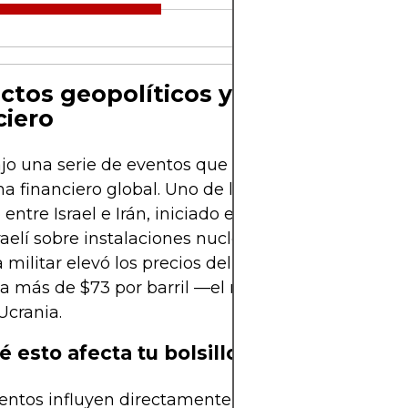
ictos geopolíticos y su impacto
ciero
ajo una serie de eventos que alteraron radicalment
 financiero global. Uno de los más impactantes f
 entre Israel e Irán, iniciado el 12 de junio con un 
raelí sobre instalaciones nucleares en Natanz. Esta
 militar elevó los precios del petróleo en un 7%, l
 a más de $73 por barril —el mayor salto desde la 
Ucrania.
é esto afecta tu bolsillo
entos influyen directamente en el precio de la ene