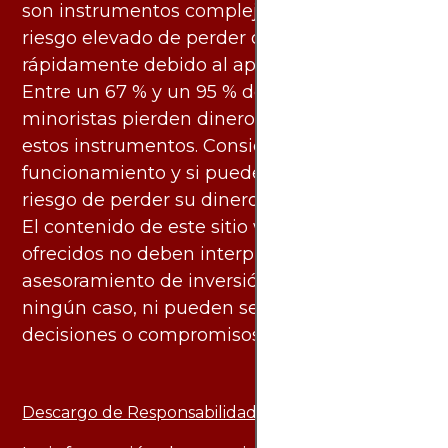
son instrumentos complejos y conllevan un
riesgo elevado de perder dinero
rápidamente debido al apalancamiento.
Entre un 67 % y un 95 % de los inversores
minoristas pierden dinero al negociar con
estos instrumentos. Considere si entiende su
funcionamiento y si puede asumir el alto
riesgo de perder su dinero.
El contenido de este sitio web y los servicios
ofrecidos no deben interpretarse como
asesoramiento de inversión ni financiero en
ningún caso, ni pueden servir de base para
decisiones o compromisos de ningún tipo.
Descargo de Responsabilidad: