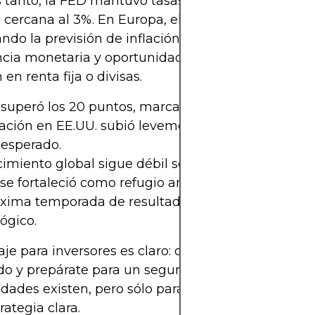
 tanto, la FED mantuvo tasas altas (4.25–4.50%) y
n cercana al 3%. En Europa, el BCE recortó tasas p
ando la previsión de inflación de 2.3% a 2%. Esto s
cia monetaria y oportunidades específicas para 
 en renta fija o divisas.
 superó los 20 puntos, marcando altos niveles de 
lación en EE.UU. subió levemente a 2.4%, aún dent
 esperado.
cimiento global sigue débil según la OCDE.
 se fortaleció como refugio ante la incertidumbre.
xima temporada de resultados será clave para el 
ógico.
je para inversores es claro: diversifica, mantente
o y prepárate para un segundo semestre volátil. 
dades existen, pero sólo para quienes actúan co
trategia clara.