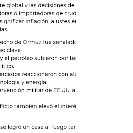
te global y las decisiones de inversión. Para econ
oras o importadoras de crudo, los movimientos b
ignificar inflación, ajustes en subsidios y fluctua
as.
trecho de Ormuz fue señalado como un posible pu
o clave.
 y el petróleo subieron por temor a escasez y ries
ítico.
rcados reaccionaron con alta volatilidad, especi
nología y energía.
ervención militar de EE.UU. añadió presión a los a
.
flicto también elevó el interés por activos refugio
e logró un cese al fuego temporal, la tensión sig