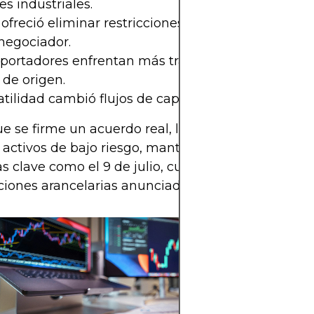
es industriales.
ofreció eliminar restricciones sobre tierras raras,
 negociador.
portadores enfrentan más trabas logísticas y nue
 de origen.
atilidad cambió flujos de capital a activos más seg
e se firme un acuerdo real, los analistas recomi
r activos de bajo riesgo, mantener liquidez y moni
as clave como el 9 de julio, cuando vence el plazo
ciones arancelarias anunciado por Trump.