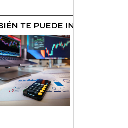
IÉN TE PUEDE INTERESAR
ANÁLISIS DE
CEMENTOS EN 
BOLSA DE
COMERCIO DE
SANTIAGO
Explora el desempe
análisis de las accio
de CEMENTOS en la
BCS. Información
financiera y
perspectivas para