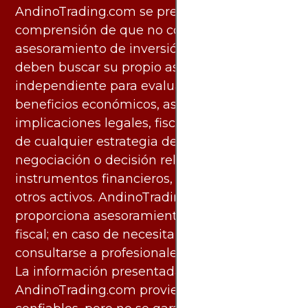
AndinoTrading.com se presentan con la
comprensión de que no constituyen
asesoramiento de inversión. Los usuarios
deben buscar su propio asesoramiento
independiente para evaluar los riesgos y
beneficios económicos, así como las
implicaciones legales, fiscales y contables
de cualquier estrategia de inversión,
negociación o decisión relacionada con
instrumentos financieros, materias primas u
otros activos. AndinoTrading.com no
proporciona asesoramiento legal, contable o
fiscal; en caso de necesitarlo, debe
consultarse a profesionales especializados.
La información presentada por
AndinoTrading.com proviene de fuentes