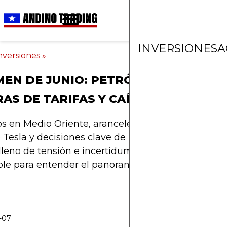
INVERSIONES
A
nversiones
»
EN DE JUNIO: PETRÓLEO EN LLAMA
AS DE TARIFAS Y CAÍDAS MILLONAR
os en Medio Oriente, aranceles crecientes entre po
 Tesla y decisiones clave de bancos centrales ma
leno de tensión e incertidumbre. Aquí un resumen
le para entender el panorama y prepararte para 
-07