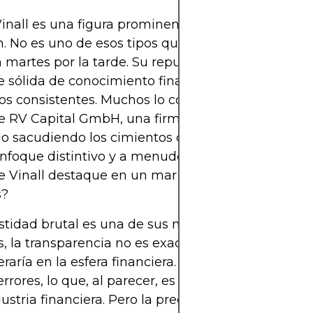
inall es una figura prominente en el mundo de la
n. No es uno de esos tipos que te empujará un cur
 martes por la tarde. Su reputación se ha constru
 sólida de conocimiento financiero y, más import
os consistentes. Muchos lo conocen como el cere
de RV Capital GmbH, una firma de inversión alem
o sacudiendo los cimientos de las inversiones glo
nfoque distintivo y a menudo contracorriente. Per
 Vinall destaque en un mar de inversores vestido
s?
stidad brutal es una de sus marcas personales. 
, la transparencia no es exactamente una cualid
raría en la esfera financiera. Sin embargo, Vinall
errores, lo que, al parecer, es un superpoder no ta
dustria financiera. Pero la pregunta que todos se h