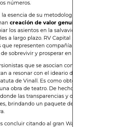
ríos números.
 la esencia de su metodología involucra un proce
nan
creación de valor genuino
. Básicamente, se
ar los asientos en la salvavidas de la fortuna por 
les a largo plazo. RV Capital se centra en seleccio
s que representen compañías sólidas, perfectame
de sobrevivir y prosperar en tiempos buenos y ma
rsionistas que se asocian con RV Capital eventua
n a resonar con el ideario de aprender mientras 
batuta de Vinall. Es como obtener un diploma mie
 una obra de teatro. De hecho, RV Capital ofrece r
donde las transparencias y discursos inspiradores
les, brindando un paquete de comunión financiera
a.
concluir citando al gran Warren Buffett: "El preci