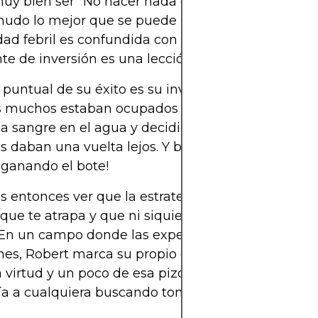
muy bien ser "No hacer nada estúpidamente apre
nudo lo mejor que se puede hacer". En un mundo
idad febril es confundida con productividad, este 
te de inversión es una lección en sí misma.
puntual de su éxito es su inversión en
Rolls-Roy
s muchos estaban ocupados vendiendo, Vinall est
la sangre en el agua y decidió apostar mientras lo
s daban una vuelta lejos. Y bien, ¡ya sabemos qui
 ganando el bote!
entonces ver que la estrategia de Vinall es com
que te atrapa y que ni siquiera sabías que estaba
. En un campo donde las expectativas a menudo d
nes, Robert marca su propio camino basándose en
la virtud y un poco de esa pizca de toque personal
ía a cualquiera buscando tomar notas del maestro