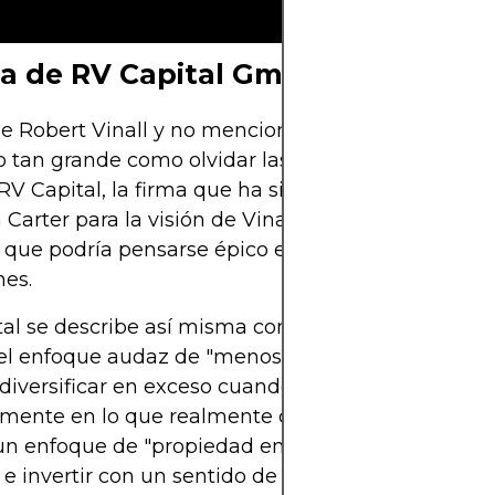
a de RV Capital GmbH
e Robert Vinall y no mencionar RV Capital GmbH 
 tan grande como olvidar las llaves del coche den
 RV Capital, la firma que ha sido el laboratorio de 
arter para la visión de Vinall desde 2009, ha te
que podría pensarse épico en el ámbito de las
nes.
tal se describe así misma como gestora de fondos
 el enfoque audaz de "menos es más". Después de 
diversificar en exceso cuando puedes invertir
mente en lo que realmente comprendes. Esta fir
n enfoque de "propiedad empresarial", lo que sig
 e invertir con un sentido de pertenencia que va 