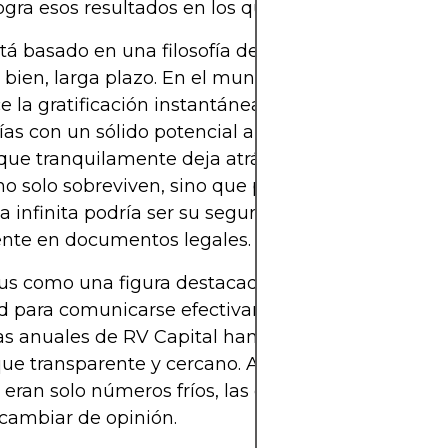
gra esos resultados en los que otros solo sueñan?
stá basado en una filosofía de inversión a largo plaz
 bien, larga plazo. En el mundo de las inversione
e la gratificación instantánea, Robert Vinall apues
s con un sólido potencial a largo plazo, tal vez 
que tranquilamente deja atrás a la liebre. Y se cen
no solo sobreviven, sino que prosperan en el tiemp
a infinita podría ser su segundo nombre si eso no
nte en documentos legales.
tus como una figura destacada se basa también e
d para comunicarse efectivamente con los inversio
as anuales de RV Capital han ganado adeptos, gra
ue transparente y cercano. Así que, si pensabas q
 eran solo números fríos, las cartas de Vinall podr
cambiar de opinión.