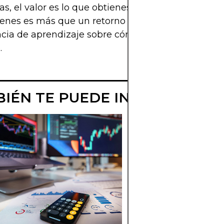
s, el valor es lo que obtienes". Sin duda, con RV Ca
enes es más que un retorno sobre la inversión, es
cia de aprendizaje sobre cómo ser mejor inversor
.
IÉN TE PUEDE INTERESAR
CÓMO COMPAR
HIPOTECAS
IRLANDESAS:
TIPOS Y CÓMO
SOLICITAR
Conoce los tipos
principales de hipot