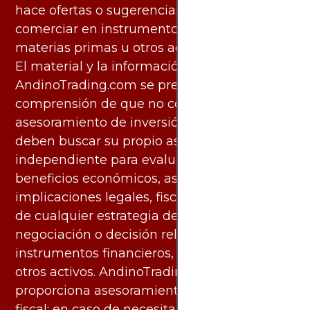
hace ofertas o sugerencias para invertir o
comerciar en instrumentos financieros,
materias primas u otros activos.
El material y la información disponibles en
AndinoTrading.com se presentan con la
comprensión de que no constituyen
asesoramiento de inversión. Los usuarios
deben buscar su propio asesoramiento
independiente para evaluar los riesgos y
beneficios económicos, así como las
implicaciones legales, fiscales y contables
de cualquier estrategia de inversión,
negociación o decisión relacionada con
instrumentos financieros, materias primas u
otros activos. AndinoTrading.com no
proporciona asesoramiento legal, contable o
fiscal; en caso de necesitarlo, debe