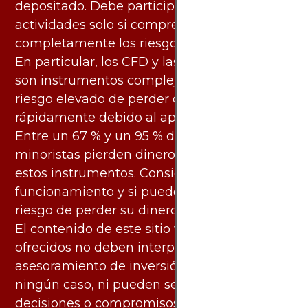
depositado. Debe participar en estas
actividades solo si comprende
completamente los riesgos asociados.
En particular, los CFD y las criptomonedas
son instrumentos complejos y conllevan un
riesgo elevado de perder dinero
rápidamente debido al apalancamiento.
Entre un 67 % y un 95 % de los inversores
minoristas pierden dinero al negociar con
estos instrumentos. Considere si entiende su
funcionamiento y si puede asumir el alto
riesgo de perder su dinero.
El contenido de este sitio web y los servicios
ofrecidos no deben interpretarse como
asesoramiento de inversión ni financiero en
ningún caso, ni pueden servir de base para
decisiones o compromisos de ningún tipo.