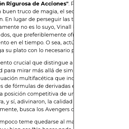
ón Rigurosa de Acciones"
. Puede sonar sencillo, 
buen truco de magia, el secreto está en los detal
n. En lugar de perseguir las tendencias del mercad
amente no es lo suyo, Vinall busca negocios sóli
ados, que preferiblemente ofrezcan compuestos d
nto en el tiempo. O sea, actúa como ese tipo en el
a su plato con lo necesario para durar toda la noc
nto crucial que distingue a Vinall de sus pares e
d para mirar más allá de simplemente los número
uación multifacética que incluso podría hacer a l
es de fórmulas de derivadas enloquecer de envidia
la posición competitiva de una empresa, su estruc
a, y sí, adivinaron, la calidad de su equipo directiv
mente, busca los Avengers del sector corporativo.
tampoco teme quedarse al margen. Uno de sus ma