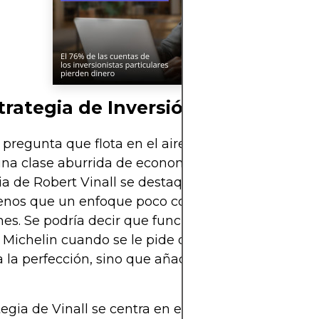
trategia de Inversión
pregunta que flota en el aire como el inevitable 
una clase aburrida de economía: ¿qué hace que la
ia de Robert Vinall se destaque tanto? La respuest
nos que un enfoque poco convencional hacia las
nes. Se podría decir que funciona como un chef de
s Michelin cuando se le pide que hierva un huevo. 
a la perfección, sino que añade un toque que nadi
tegia de Vinall se centra en el
"Valor a Largo Plazo