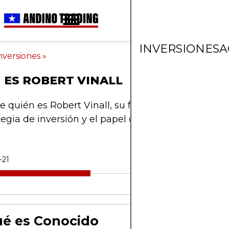
INVERSIONES
A
nversiones
»
 ES ROBERT VINALL
 quién es Robert Vinall, su fama en el mundo fin
tegia de inversión y el papel de RV Capital GmbH.
-21
é es Conocido