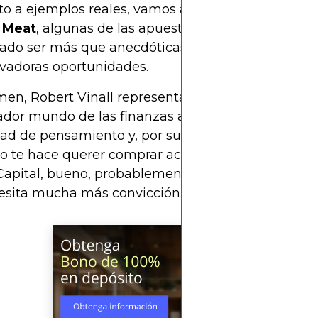
o a ejemplos reales, vamos a hablar de
Rivian, T
 Meat
, algunas de las apuestas de RV Capital qu
ado ser más que anecdóticas en la búsqueda de V
vadoras oportunidades.
en, Robert Vinall representa un soplo de aire fres
dor mundo de las finanzas a través de su enfoqu
dad de pensamiento y, por supuesto, sus logros in
no te hace querer comprar acciones de salvia finan
Capital, bueno, probablemente eres una de esas 
esita mucha más convicción.