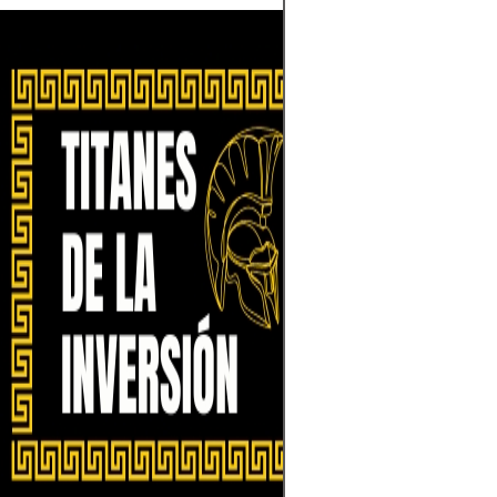
Para invertir co
de las finanzas,
mentalidad estra
el mercado con 
diversifica tus a
blindarte contra 
mantén la calma
tormentas econ
paciencia con d
audaces, siempr
datos, no por em
como los gigant
Street, transform
oportunidad y el
legado.