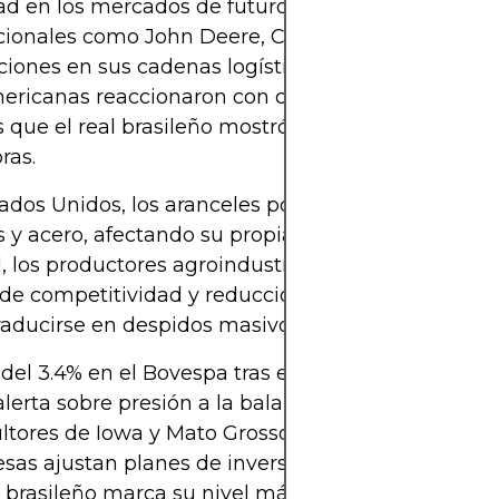
dad en los mercados de futuros. Además, firmas
ionales como John Deere, Cargill y JBS han adver
ciones en sus cadenas logísticas. Las bolsas
ericanas reaccionaron con caídas generalizadas,
 que el real brasileño mostró una depreciación de
ras.
ados Unidos, los aranceles podrían encarecer in
s y acero, afectando su propia industria transform
l, los productores agroindustriales ya alertan sobr
de competitividad y reducción de márgenes, lo q
raducirse en despidos masivos si el conflicto persis
del 3.4% en el Bovespa tras el anuncio de Trump
alerta sobre presión a la balanza comercial brasil
ltores de Iowa y Mato Grosso ya reportan afectac
as ajustan planes de inversión a corto plazo
l brasileño marca su nivel más débil desde octubr