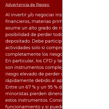
Advertencia de Riesgo:
Al invertir y/o negociar instrumentos
financieros, materias primas y otros activos,
asume un alto grado de riesgo. Existe la
posibilidad de perder todo el capital
depositado. Debe participar en estas
actividades solo si comprende
completamente los riesgos asociados.
En particular, los CFD y las criptomonedas
son instrumentos complejos y conllevan un
riesgo elevado de perder dinero
rápidamente debido al apalancamiento.
Entre un 67 % y un 95 % de los inversores
minoristas pierden dinero al negociar con
estos instrumentos. Considere si entiende su
funcionamiento y si puede asumir el alto