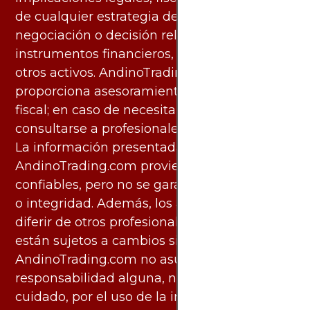
de cualquier estrategia de inversión,
negociación o decisión relacionada con
instrumentos financieros, materias primas u
otros activos. AndinoTrading.com no
proporciona asesoramiento legal, contable o
fiscal; en caso de necesitarlo, debe
consultarse a profesionales especializados.
La información presentada por
AndinoTrading.com proviene de fuentes
confiables, pero no se garantiza su exactitud
o integridad. Además, los análisis pueden
diferir de otros profesionales calificados y
están sujetos a cambios sin previo aviso.
AndinoTrading.com no asume
responsabilidad alguna, ni deber de
cuidado, por el uso de la información