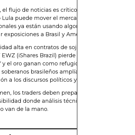
el flujo de noticias es crítico: cualquier declaraci
 Lula puede mover el mercado en minutos. Las 
ionales ya están usando algoritmos de sentimient
r exposiciones a Brasil y América Latina.
lidad alta en contratos de soja, maíz y mineral de 
 EWZ (iShares Brazil) pierde atractivo a corto plaz
 y el oro ganan como refugios
soberanos brasileños amplían spreads vs. Treasur
ón a los discursos políticos y datos de exportació
en, los traders deben prepararse para un escena
sibilidad donde análisis técnico, lectura política y 
go van de la mano.