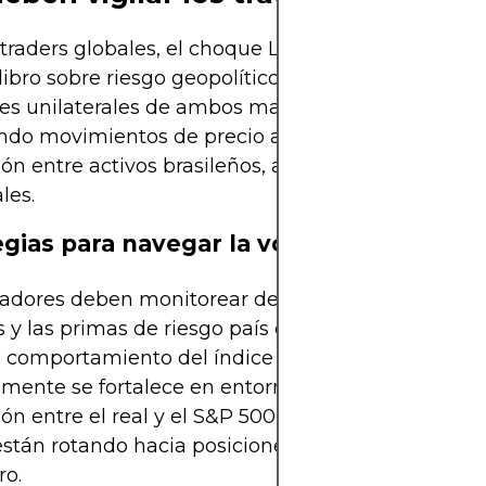
 traders globales, el choque Lula-Trump represen
libro sobre riesgo geopolítico en los mercados. La
es unilaterales de ambos mandatarios ya están
ndo movimientos de precio abruptos y cambios en
ión entre activos brasileños, agrícolas y metales
les.
egias para navegar la volatilidad
adores deben monitorear de cerca los spreads en
s y las primas de riesgo país de Brasil. También es
l comportamiento del índice dólar (DXY), que
amente se fortalece en entornos de conflicto comer
ión entre el real y el S&P 500 ha cambiado, y muc
están rotando hacia posiciones defensivas en oro 
ro.