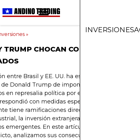
INVERSIONES
A
nversiones
»
Y TRUMP CHOCAN CON ARANCELES
ADOS
ón entre Brasil y EE. UU. ha escalado rápidamente. 
n de Donald Trump de imponer aranceles a produ
s en represalia política por el juicio a Jair Bolsona
 respondió con medidas espejo. Esta guerra comer
e tiene ramificaciones directas para el comercio
trial, la inversión extranjera y la estabilidad de lo
s emergentes. En este artículo desglosamos los o
licto, analizamos sus consecuencias económicas, 