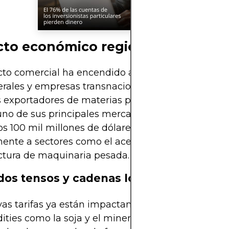
to económico regional y global
icto comercial ha encendido alarmas entre organ
erales y empresas transnacionales. Brasil es uno d
 exportadores de materias primas del mundo y E
no de sus principales mercados. El intercambio bi
os 100 mil millones de dólares anuales y afecta
ente a sectores como el acero, la agricultura, y la
tura de maquinaria pesada.
os tensos y cadenas logísticas en jueg
as tarifas ya están impactando los precios de
ies como la soja y el mineral de hierro, generan