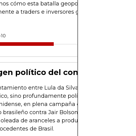
os cómo esta batalla geopolítica puede afectar
ente a traders e inversores globales.
-10
igen político del conflicto comerci
ntamiento entre Lula da Silva y Donald Trump no 
o, sino profundamente político. El expresidente
idense, en plena campaña electoral, reaccionó a
io brasileño contra Jair Bolsonaro –su aliado ideoló
oleada de aranceles a productos clave como acero
ocedentes de Brasil.