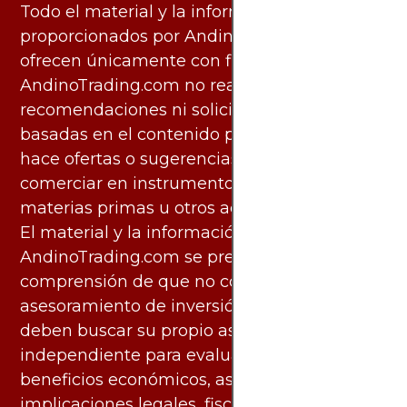
Todo el material y la información
proporcionados por AndinoTrading.com se
ofrecen únicamente con fines informativos.
AndinoTrading.com no realiza
recomendaciones ni solicita acciones
basadas en el contenido proporcionado, ni
hace ofertas o sugerencias para invertir o
comerciar en instrumentos financieros,
materias primas u otros activos.
El material y la información disponibles en
AndinoTrading.com se presentan con la
comprensión de que no constituyen
asesoramiento de inversión. Los usuarios
deben buscar su propio asesoramiento
independiente para evaluar los riesgos y
beneficios económicos, así como las
implicaciones legales, fiscales y contables