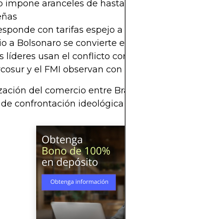
 impone aranceles de hasta el 35% a exportacion
eñas
esponde con tarifas espejo a sectores clave de EE.
cio a Bolsonaro se convierte en detonante diplomá
 líderes usan el conflicto como narrativa de cam
rcosur y el FMI observan con preocupación
ización del comercio entre Brasil y EE. UU. marca 
 de confrontación ideológica con consecuencias g