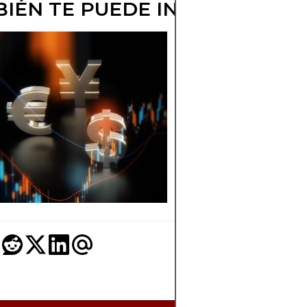
IÉN TE PUEDE INTERESAR
CÓMO USAR
BOLLINGER
BANDS EN
SCALPING
Enmarcan volatilida
para entradas/salida
Aprende setups de
squeeze y reversión.