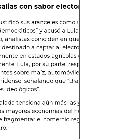
alias con sabor electoral
stificó sus aranceles como una medida para “pro
democráticos” y acusó a Lula de “persecución políti
 analistas coinciden en que se trata de un movi
l destinado a captar al electorado conservador,
mente en estados agrícolas donde Brasil compite
ente. Lula, por su parte, respondió con aranceles
ntes sobre maíz, automóviles y maquinaria agríc
idense, señalando que “Brasil no se arrodilla ant
s ideológicos”.
alada tensiona aún más las ya frágiles relaciones 
as mayores economías del hemisferio occidental, 
e fragmentar el comercio regional y dañar las ca
ro.